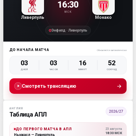
16:30
МСК
Ливерпуль
Монако
Энфилд · Ливерпуль
ДО НАЧАЛА МАТЧА
Обновляется автоматически
03
03
16
51
ДНЕЙ
ЧАСОВ
МИНУТ
СЕКУНД
→
Смотреть трансляцию
АНГЛИЯ
2026/27
Таблица АПЛ
ДО ПЕРВОГО МАТЧА В АПЛ
23 августа
18:30 МСК
Ньюкасл — Ливерпуль