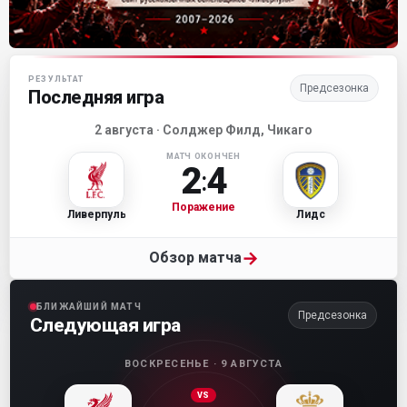
Матч-центр «Ливерпуля»
РЕЗУЛЬТАТ
Предсезонка
Последняя игра
2 августа · Солджер Филд, Чикаго
МАТЧ ОКОНЧЕН
2
4
:
Поражение
Ливерпуль
Лидс
→
Обзор матча
БЛИЖАЙШИЙ МАТЧ
Предсезонка
Следующая игра
ВОСКРЕСЕНЬЕ · 9 АВГУСТА
VS