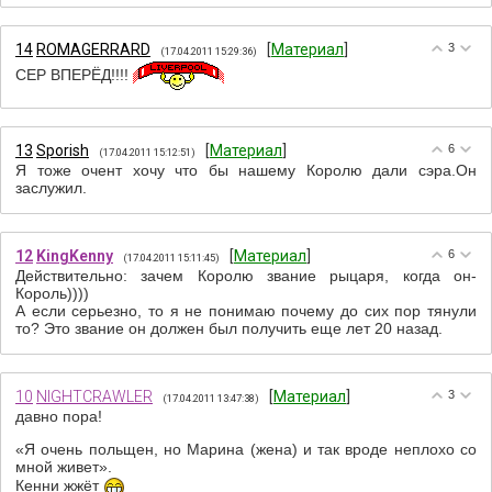
14
ROMAGERRARD
[
Материал
]
3
(17.04.2011 15:29:36)
СЕР ВПЕРЁД!!!!
13
Sporish
[
Материал
]
6
(17.04.2011 15:12:51)
Я тоже очент хочу что бы нашему Королю дали сэра.Он
заслужил.
12
KingKenny
[
Материал
]
6
(17.04.2011 15:11:45)
Действительно: зачем Королю звание рыцаря, когда он-
Король))))
А если серьезно, то я не понимаю почему до сих пор тянули
то? Это звание он должен был получить еще лет 20 назад.
10
NIGHTCRAWLER
[
Материал
]
3
(17.04.2011 13:47:38)
давно пора!
«Я очень польщен, но Марина (жена) и так вроде неплохо со
мной живет».
Кенни жжёт