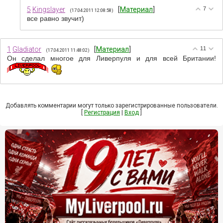
5
Kingslayer
[
Материал
]
7
(17.04.2011 12:08:58)
все равно звучит)
1
Gladiator
[
Материал
]
11
(17.04.2011 11:48:02)
Он сделал многое для Ливерпуля и для всей Британии!
Добавлять комментарии могут только зарегистрированные пользователи.
[
Регистрация
|
Вход
]