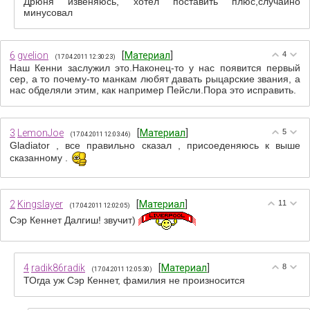
Дрюня извеняюсь, хотел поставить плюс,случайно
минусовал
6
gvelion
[
Материал
]
4
(17.04.2011 12:30:23)
Наш Кенни заслужил это.Наконец-то у нас появится первый
сер, а то почему-то манкам любят давать рыцарские звания, а
нас обделяли этим, как например Пейсли.Пора это исправить.
3
LemonJoe
[
Материал
]
5
(17.04.2011 12:03:46)
Gladiator , все правильно сказал , присоеденяюсь к выше
сказанному .
2
Kingslayer
[
Материал
]
11
(17.04.2011 12:02:05)
Сэр Кеннет Далгиш! звучит)
4
radik86radik
[
Материал
]
8
(17.04.2011 12:05:30)
ТОгда уж Сэр Кеннет, фамилия не произносится