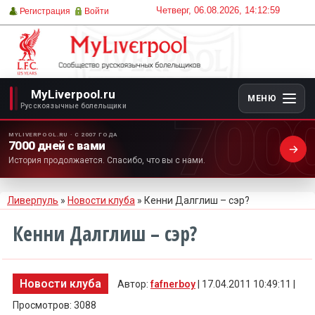
Четверг, 06.08.2026, 14:12:59
Регистрация
Войти
MyLiverpool.ru
МЕНЮ
700
Русскоязычные болельщики
MYLIVERPOOL.RU · С 2007 ГОДА
7000 дней с вами
История продолжается. Спасибо, что вы с нами.
Ливерпуль
»
Новости клуба
» Кенни Далглиш – сэр?
Кенни Далглиш – сэр?
Новости клуба
Автор:
fafnerboy
| 17.04.2011 10:49:11 |
Просмотров: 3088