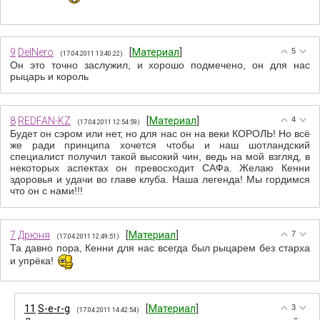
9
DelNero
[
Материал
]
5
(17.04.2011 13:40:22)
Он это точно заслужил, и хорошо подмечено, он для нас
рыцарь и король
8
REDFAN-KZ
[
Материал
]
4
(17.04.2011 12:54:59)
Будет он сэром или нет, но для нас он на веки КОРОЛЬ! Но всё
же ради принципа хочется чтобы и наш шотландский
специалист получил такой высокий чин, ведь на мой взгляд, в
некоторых аспектах он превосходит САФа. Желаю Кенни
здоровья и удачи во главе клуба. Наша легенда! Мы гордимся
что он с нами!!!
7
Дрюня
[
Материал
]
7
(17.04.2011 12:49:51)
Та давно пора, Кенни для нас всегда был рыцарем без старха
и упрёка!
11
S-e-r-g
[
Материал
]
3
(17.04.2011 14:42:54)