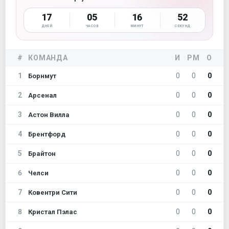
17
05
16
51
ДНЕЙ
ЧАСОВ
МИНУТ
СЕКУНД
#
КОМАНДА
И
РМ
О
1
0
0
0
Борнмут
2
0
0
0
Арсенал
3
0
0
0
Астон Вилла
4
0
0
0
Брентфорд
5
0
0
0
Брайтон
6
0
0
0
Челси
7
0
0
0
Ковентри Сити
8
0
0
0
Кристал Пэлас