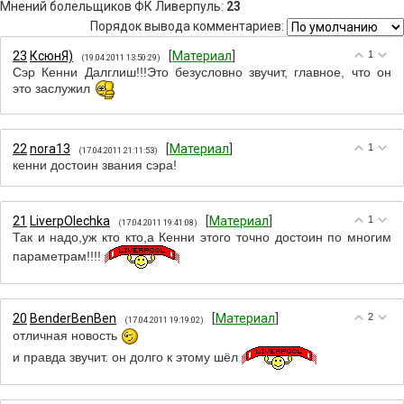
Мнений болельщиков ФК Ливерпуль
:
23
Порядок вывода комментариев:
23
КсюнЯ)
[
Материал
]
1
(19.04.2011 13:50:29)
Сэр Кенни Далглиш!!!Это безусловно звучит, главное, что он
это заслужил
22
nora13
[
Материал
]
1
(17.04.2011 21:11:53)
кенни достоин звания сэра!
21
LiverpOlechka
[
Материал
]
1
(17.04.2011 19:41:08)
Так и надо,уж кто кто,а Кенни этого точно достоин по многим
параметрам!!!!
20
BenderBenBen
[
Материал
]
2
(17.04.2011 19:19:02)
отличная новость
и правда звучит. он долго к этому шёл