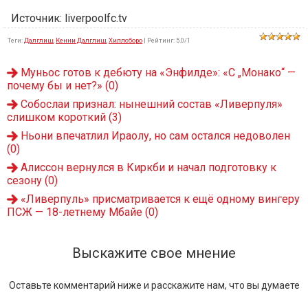
Источник: liverpoolfc.tv
Теги
:
Далглиш
,
Кенни Далглиш
,
Хиллсборо
|
Рейтинг
:
5.0
/
1
Муньос готов к дебюту на «Энфилде»: «С „Монако“ —
почему бы и нет?»
(0)
Собослаи признал: нынешний состав «Ливерпуля»
слишком короткий
(3)
Ньони впечатлил Ираолу, но сам остался недоволен
(0)
Алиссон вернулся в Киркби и начал подготовку к
сезону
(0)
«Ливерпуль» присматривается к ещё одному вингеру
ПСЖ — 18-летнему Мбайе
(0)
Выскажите свое мнение
Оставьте комментарий ниже и расскажите нам, что вы думаете