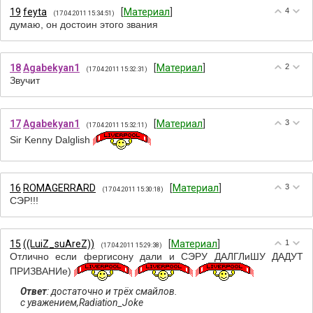
19
feyta
[
Материал
]
4
(17.04.2011 15:34:51)
думаю, он достоин этого звания
18
Agabekyan1
[
Материал
]
2
(17.04.2011 15:32:31)
Звучит
17
Agabekyan1
[
Материал
]
3
(17.04.2011 15:32:11)
Sir Kenny Dalglish
16
ROMAGERRARD
[
Материал
]
3
(17.04.2011 15:30:18)
СЭР!!!
15
((LuiZ_suAreZ))
[
Материал
]
1
(17.04.2011 15:29:38)
Отлично если фергисону дали и СЭРУ ДАЛГЛиШУ ДАДУТ
ПРИЗВАНИе)
Ответ
: достаточно и трёх смайлов.
с уважением,Radiation_Joke