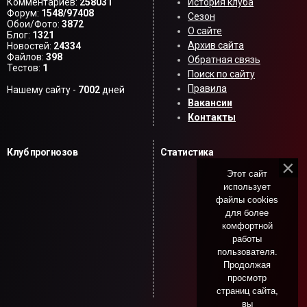
Комментариев:
258031
История клуба
Форум:
1548/97408
Сезон
Обои/Фото:
3872
О сайте
Блог:
1321
Архив сайта
Новостей:
24334
Файлов:
398
Обратная связь
Тестов:
1
Поиск по сайту
Правила
Нашему сайту -
7002
дней
Вакансии
Контакты
Клуб прогнозов
Статистика
Этот сайт
использует
файлы cookies
для более
комфортной
работы
пользователя.
Продолжая
просмотр
страниц сайта,
вы