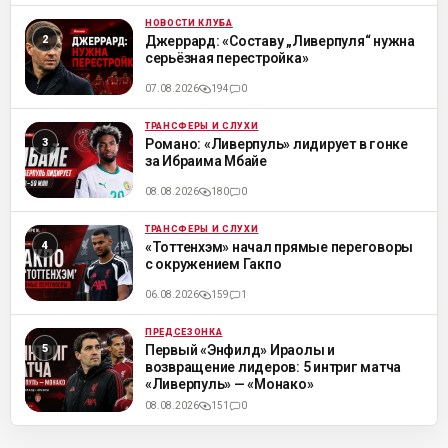
НОВОСТИ КЛУБА
ML
Джеррард: «Составу „Ливерпуля“ нужна
серьёзная перестройка»
07.08.2026
194
0
ТРАНСФЕРЫ И СЛУХИ
ML
Романо: «Ливерпуль» лидирует в гонке
за Ибраима Мбайе
08.08.2026
180
0
ТРАНСФЕРЫ И СЛУХИ
ML
«Тоттенхэм» начал прямые переговоры
с окружением Гакпо
06.08.2026
159
1
ПРЕДСЕЗОНКА
ML
Первый «Энфилд» Ираолы и
возвращение лидеров: 5 интриг матча
«Ливерпуль» — «Монако»
08.08.2026
151
0