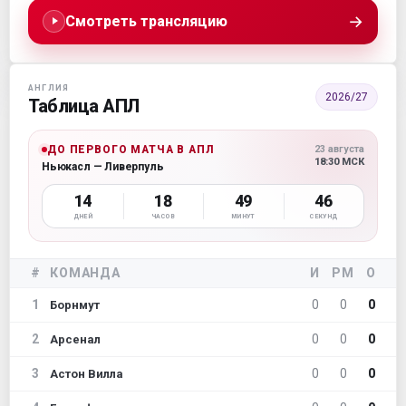
→
Смотреть трансляцию
АНГЛИЯ
2026/27
Таблица АПЛ
ДО ПЕРВОГО МАТЧА В АПЛ
23 августа
18:30 МСК
Ньюкасл — Ливерпуль
14
18
49
45
ДНЕЙ
ЧАСОВ
МИНУТ
СЕКУНД
#
КОМАНДА
И
РМ
О
1
0
0
0
Борнмут
2
0
0
0
Арсенал
3
0
0
0
Астон Вилла