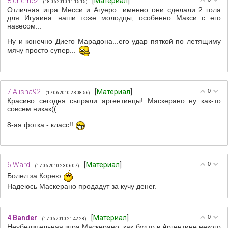
8
chemez
[
Материал
]
(18.06.2010 11:15:15)
Отличная игра Месси и Агуеро...именно они сделали 2 гола
для Игуаина...наши тоже молодцы, особенно Макси с его
навесом...
Ну и конечно Диего Марадона...его удар пяткой по летящиму
мячу просто супер...
7
Alisha92
[
Материал
]
0
(17.06.2010 23:08:56)
Красиво сегодня сыграли аргентинцы! Маскерано ну как-то
совсем никак((
8-ая фотка - класс!!
6
Ward
[
Материал
]
0
(17.06.2010 23:06:07)
Болел за Корею
Надеюсь Маскерано продадут за кучу денег.
4
Bander
[
Материал
]
0
(17.06.2010 21:42:28)
Неубедительная игра Маскерано, как будто в Аргентине некого