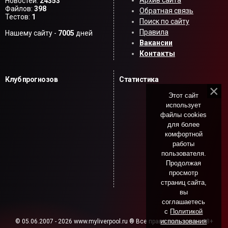
Новостей:
24353
Файлов:
398
Обратная связь
Тестов:
1
Поиск по сайту
Правила
Нашему сайту -
7005
дней
Вакансии
Контакты
Клуб прогнозов
Статистика
Этот сайт
использует
файлы cookies
для более
комфортной
работы
пользователя.
Продолжая
просмотр
страниц сайта,
вы
соглашаетесь
с
Политикой
использования
© 05.06.2007 - 2026 www.myliverpool.ru ® Все права защищены. 18+