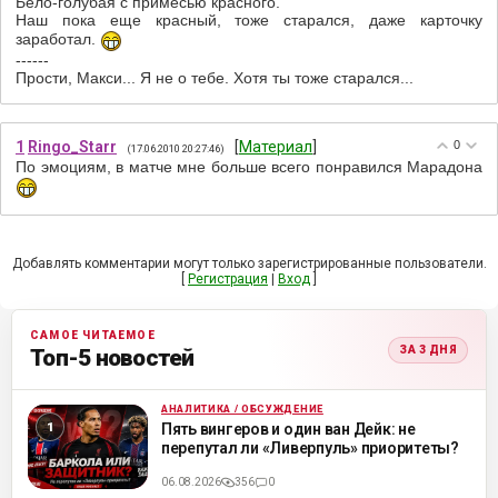
Бело-голубая с примесью красного.
Наш пока еще красный, тоже старался, даже карточку
заработал.
------
Прости, Макси... Я не о тебе. Хотя ты тоже старался...
1
Ringo_Starr
[
Материал
]
0
(17.06.2010 20:27:46)
По эмоциям, в матче мне больше всего понравился Марадона
Добавлять комментарии могут только зарегистрированные пользователи.
[
Регистрация
|
Вход
]
САМОЕ ЧИТАЕМОЕ
ЗА 3 ДНЯ
Топ-5 новостей
АНАЛИТИКА / ОБСУЖДЕНИЕ
ML
Пять вингеров и один ван Дейк: не
перепутал ли «Ливерпуль» приоритеты?
06.08.2026
356
0