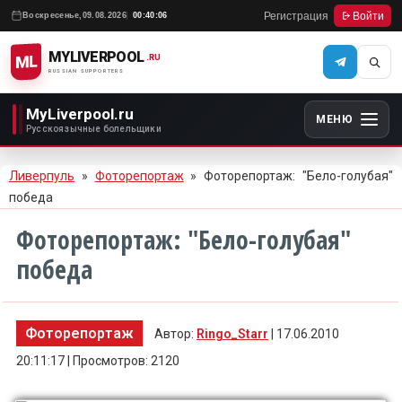
Регистрация
Войти
Воскресенье,
09.08.2026
00:40:06
MYLIVERPOOL
ML
.RU
RUSSIAN SUPPORTERS
MyLiverpool.ru
МЕНЮ
Русскоязычные болельщики
Ливерпуль
»
Фоторепортаж
» Фоторепортаж: "Бело-голубая"
победа
Фоторепортаж: "Бело-голубая"
победа
Фоторепортаж
Автор:
Ringo_Starr
| 17.06.2010
20:11:17 | Просмотров: 2120