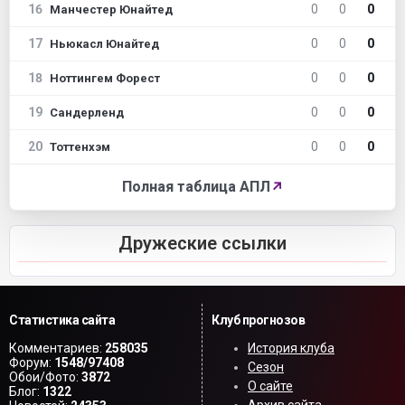
16
0
0
0
Манчестер Юнайтед
17
0
0
0
Ньюкасл Юнайтед
18
0
0
0
Ноттингем Форест
19
0
0
0
Сандерленд
20
0
0
0
Тоттенхэм
Полная таблица АПЛ
↗
Дружеские ссылки
Статистика сайта
Клуб прогнозов
Комментариев:
258035
История клуба
Форум:
1548/97408
Сезон
Обои/Фото:
3872
О сайте
Блог:
1322
Архив сайта