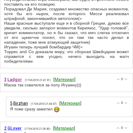
поставить на его позицию.
Порадовал Ди Мария, создавал множество опасных моментов,
хотя бы его нырок, после которого Месси реализовал
штрафной, закончившийся автоголом(=
Наши красные выступали еще и в сборной Греции, думаю все
увидели, сколько запорол моментов Кириякос, "Удар головой",
кричит комментатор, но я бы сказал, что мяч слегка отскочил
от его щеки+не понял, что он там так часто делал в
нападении, тоже мне атакующий защитник)
Игуаин теперь лучший бомбардир ЧМ(=
Торрес and Co доказали миру, что сборная Швейцарии может
справится с кем угодно, нечего выходить на матч
победителями.
3
Ladgor
[
Материал
]
0
(17.06.2010 21:41:31)
Маска так схватился за попу Игуаину)))
5
Birzhan
[
Материал
]
0
(17.06.2010 21:46:37)
Я тоже сразу заметил
2
GLover
[
Материал
]
0
(17.06.2010 21:28:30)