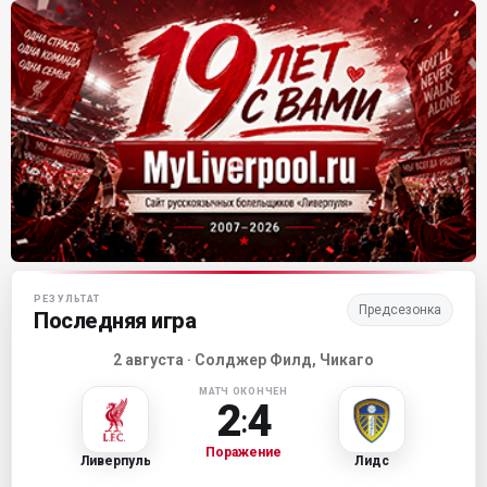
Матч-центр «Ливерпуля»
РЕЗУЛЬТАТ
Предсезонка
Последняя игра
2 августа · Солджер Филд, Чикаго
МАТЧ ОКОНЧЕН
2
4
:
Поражение
Ливерпуль
Лидс