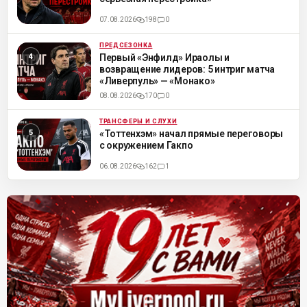
07.08.2026
198
0
ПРЕДСЕЗОНКА
ML
Первый «Энфилд» Ираолы и
возвращение лидеров: 5 интриг матча
«Ливерпуль» — «Монако»
08.08.2026
170
0
ТРАНСФЕРЫ И СЛУХИ
ML
«Тоттенхэм» начал прямые переговоры
с окружением Гакпо
06.08.2026
162
1