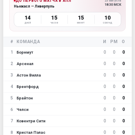
ДО ПЕРВОГО МАТЧА В АПЛ
23 августа
18:30 МСК
Ньюкасл — Ливерпуль
14
15
15
09
ДНЕЙ
ЧАСОВ
МИНУТ
СЕКУНД
#
КОМАНДА
И
РМ
О
1
0
0
0
Борнмут
2
0
0
0
Арсенал
3
0
0
0
Астон Вилла
4
0
0
0
Брентфорд
5
0
0
0
Брайтон
6
0
0
0
Челси
7
0
0
0
Ковентри Сити
8
0
0
0
Кристал Пэлас