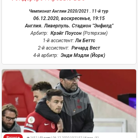
Чемпионат Англии 2020/2021 . 11-й тур
06.12.2020, воскресенье, 19:15
Англия. Ливерпуль. Стадион "Энфилд"
Арбитр:
Крэйг Поусон
(Ротерхэм)
1-й ассистент:
Ли Беттс
2-й ассистент:
Ричард Вест
4-й арбитр:
Энди Мэдли (Йорк)
Разное
👁 1451 |
GLover
| 06.12.2020 10:21:52 | Комм. (4)