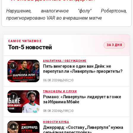
Нарушение, аналогичное "фолу" Робертсона,
проигнорировано VAR во вчерашнем матче
САМОЕ ЧИТАЕМОЕ
ЗА 3 ДНЯ
Топ-5 новостей
АНАЛИТИКА / ОБСУЖДЕНИЕ
ML
Пять вингеров и один ван Дейк: не
перепутал ли «Ливерпуль» приоритеты?
06.08.2026
365
0
ТРАНСФЕРЫ И СЛУХИ
ML
Романо: «Ливерпуль» лидирует в гонке
за Ибраима Мбайе
08.08.2026
198
0
НОВОСТИ КЛУБА
ML
Джеррард: «Составу „Ливерпуля“ нужна
серьёзная перестройка»