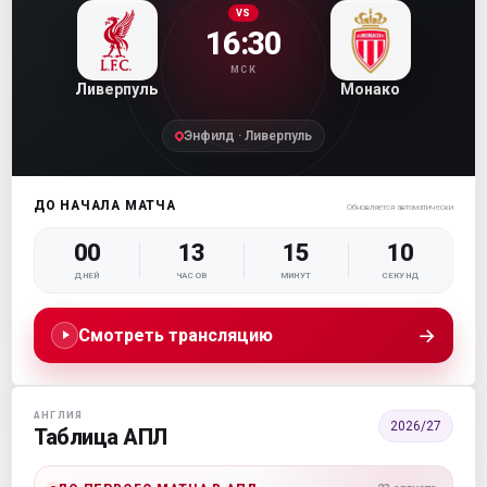
VS
16:30
МСК
Ливерпуль
Монако
Энфилд · Ливерпуль
ДО НАЧАЛА МАТЧА
Обновляется автоматически
00
13
15
09
ДНЕЙ
ЧАСОВ
МИНУТ
СЕКУНД
→
Смотреть трансляцию
АНГЛИЯ
2026/27
Таблица АПЛ