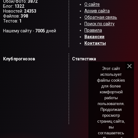
Обои/Фото:
3872
О сайте
Блог:
1322
Архив сайта
Новостей:
24353
Файлов:
398
Обратная связь
Тестов:
1
Поиск по сайту
Правила
Нашему сайту -
7005
дней
Вакансии
Контакты
Клуб прогнозов
Статистика
Этот сайт
использует
файлы cookies
для более
комфортной
работы
пользователя.
Продолжая
просмотр
страниц сайта,
вы
соглашаетесь