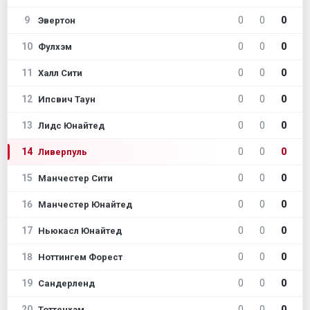
9
0
0
0
Эвертон
10
0
0
0
Фулхэм
11
0
0
0
Халл Сити
12
0
0
0
Ипсвич Таун
13
0
0
0
Лидс Юнайтед
14
0
0
0
Ливерпуль
15
0
0
0
Манчестер Сити
16
0
0
0
Манчестер Юнайтед
17
0
0
0
Ньюкасл Юнайтед
18
0
0
0
Ноттингем Форест
19
0
0
0
Сандерленд
20
0
0
0
Тоттенхэм