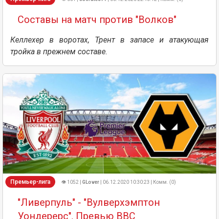
Составы на матч против "Волков"
Келлехер в воротах, Трент в запасе и атакующая
тройка в прежнем составе.
Премьер-лига
👁 1052 |
GLover
| 06.12.2020 10:30:23 | Комм. (0)
"Ливерпуль" - "Вулверхэмптон
Уондерерс". Превью ВВС