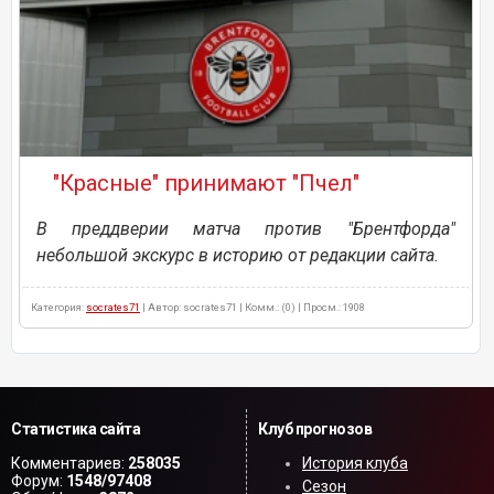
"Красные" принимают "Пчел"
В преддверии матча против "Брентфорда"
небольшой экскурс в историю от редакции сайта.
Категория:
socrates71
| Автор: socrates71 | Комм.: (0) | Просм.: 1908
Статистика сайта
Клуб прогнозов
Комментариев:
258035
История клуба
Форум:
1548/97408
Сезон