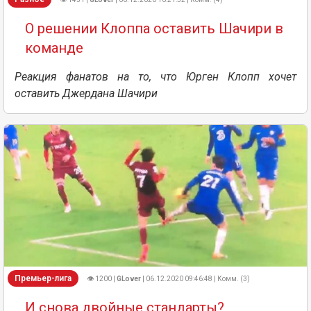
О решении Клоппа оставить Шачири в
команде
Реакция фанатов на то, что Юрген Клопп хочет
оставить Джердана Шачири
Премьер-лига
👁 1200 |
GLover
| 06.12.2020 09:46:48 | Комм. (3)
И снова двойные стандарты?