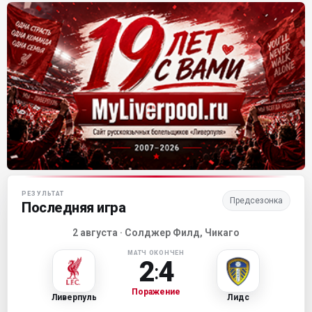
Матч-центр «Ливерпуля»
РЕЗУЛЬТАТ
Предсезонка
Последняя игра
2 августа · Солджер Филд, Чикаго
МАТЧ ОКОНЧЕН
2
4
:
Поражение
Ливерпуль
Лидс