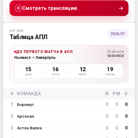
→
Смотреть трансляцию
АНГЛИЯ
2026/27
Таблица АПЛ
ДО ПЕРВОГО МАТЧА В АПЛ
23 августа
18:30 МСК
Ньюкасл — Ливерпуль
15
16
12
18
ДНЕЙ
ЧАСОВ
МИНУТ
СЕКУНД
#
КОМАНДА
И
РМ
О
1
0
0
0
Борнмут
2
0
0
0
Арсенал
3
0
0
0
Астон Вилла