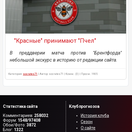
"Красные" принимают "Пчел"
В преддверии матча против "Брентфорда"
небольшой экскурс в историю от редакции сайта.
Категория:
socrates71
| Автор: socrates71 | Комм.: (0) | Просм.: 1905
Статистика сайта
Клуб прогнозов
Комментариев:
258032
История клуба
Форум:
1548/97408
Сезон
Обои/Фото:
3872
О сайте
Блог:
1322