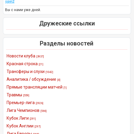
spin2
Вы с нами уже дней.
Дружеские ссылки
Разделы новостей
Новости клуба
[3937]
Красная строка
[21]
Трансферы и слухи
[1042]
Аналитика / обсуждение
[4]
Прямые трансляции матчей
[1]
Травмы
[559]
Премьер-лига
[2926]
Лига Чемпионов
[566]
Кубок Лиги
[291]
Кубок Англии
[297]
Лига Европы