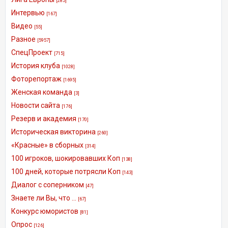
[285]
Интервью
[167]
Видео
[55]
Разное
[5957]
СпецПроект
[715]
История клуба
[1028]
Фоторепортаж
[1695]
Женская команда
[3]
Новости сайта
[176]
Резерв и академия
[170]
Историческая викторина
[260]
«Красные» в сборных
[314]
100 игроков, шокировавших Коп
[138]
100 дней, которые потрясли Коп
[143]
Диалог с соперником
[47]
Знаете ли Вы, что ...
[67]
Конкурс юмористов
[81]
Опрос
[126]