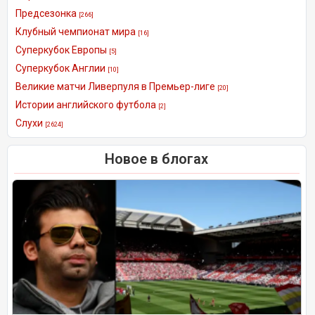
Предсезонка
[266]
Клубный чемпионат мира
[16]
Суперкубок Европы
[5]
Суперкубок Англии
[10]
Великие матчи Ливерпуля в Премьер-лиге
[20]
Истории английского футбола
[2]
Слухи
[2624]
Новое в блогах