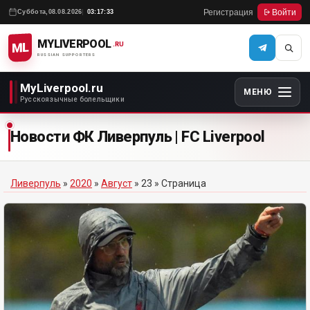
Регистрация
Войти
Суббота,
08.08.2026
03:17:33
MYLIVERPOOL
ML
.RU
RUSSIAN SUPPORTERS
MyLiverpool.ru
МЕНЮ
Русскоязычные болельщики
Новости ФК Ливерпуль | FC Liverpool
Ливерпуль
»
2020
»
Август
»
23
» Страница