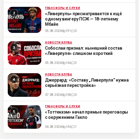
ТРАНСФЕРЫ И СЛУХИ
ML
«Ливерпуль» присматривается к ещё
одному вингеру ПСЖ — 18-летнему
Мбайе
05.08.2026
191
0
НОВОСТИ КЛУБА
ML
Собослаи признал: нынешний состав
«Ливерпуля» слишком короткий
05.08.2026
166
3
НОВОСТИ КЛУБА
ML
Джеррард: «Составу „Ливерпуля“ нужна
серьёзная перестройка»
07.08.2026
158
0
ТРАНСФЕРЫ И СЛУХИ
ML
«Тоттенхэм» начал прямые переговоры
с окружением Гакпо
06.08.2026
146
1