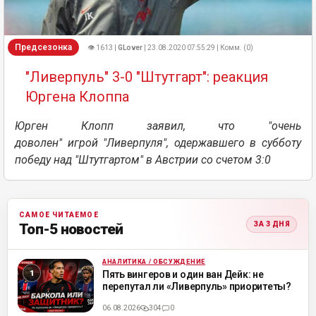
Предсезонка
👁 1613 |
GLover
| 23.08.2020 07:55:29 | Комм. (0)
"Ливерпуль" 3-0 "Штутгарт": реакция
Юргена Клоппа
Юрген Клопп заявил, что "очень
доволен" игрой "Ливерпуля", одержавшего в субботу
победу над "Штутгартом" в Австрии со счетом 3:0
САМОЕ ЧИТАЕМОЕ
ЗА 3 ДНЯ
Топ-5 новостей
АНАЛИТИКА / ОБСУЖДЕНИЕ
ML
Пять вингеров и один ван Дейк: не
перепутал ли «Ливерпуль» приоритеты?
06.08.2026
304
0