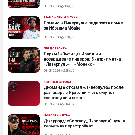
06.08.2026
384
0
ТРАНСФЕРЫ И СЛУХИ
ML
Романо: «Ливерпуль» лидирует в гонке
за Ибраима Мбайе
08.08.2026
238
0
ПРЕДСЕЗОНКА
ML
Первый «Энфилд» Ираолы и
возвращение лидеров: 5 интриг матча
«Ливерпуль» — «Монако»
08.08.2026
228
0
КРАСНАЯ СТРОКА
ML
Диоманде отказал «Ливерпулю» после
разговора с Ираолой — его смутил
«переходный сезон»
08.08.2026
214
2
НОВОСТИ КЛУБА
ML
Джеррард: «Составу „Ливерпуля“ нужна
серьёзная перестройка»