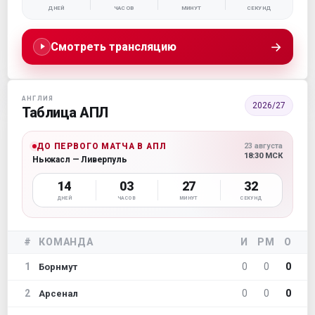
ДНЕЙ
ЧАСОВ
МИНУТ
СЕКУНД
→
Смотреть трансляцию
АНГЛИЯ
2026/27
Таблица АПЛ
ДО ПЕРВОГО МАТЧА В АПЛ
23 августа
18:30 МСК
Ньюкасл — Ливерпуль
14
03
27
31
ДНЕЙ
ЧАСОВ
МИНУТ
СЕКУНД
#
КОМАНДА
И
РМ
О
1
0
0
0
Борнмут
2
0
0
0
Арсенал