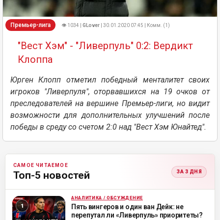
Премьер-лига
👁 1034 |
GLover
| 30.01.2020 07:45 | Комм. (1)
"Вест Хэм" - "Ливерпуль" 0:2: Вердикт
Клоппа
Юрген Клопп отметил победный менталитет своих
игроков "Ливерпуля", оторвавшихся на 19 очков от
преследователей на вершине Премьер-лиги, но видит
возможности для дополнительных улучшений после
победы в среду со счетом 2:0 над "Вест Хэм Юнайтед".
САМОЕ ЧИТАЕМОЕ
ЗА 3 ДНЯ
Топ-5 новостей
АНАЛИТИКА / ОБСУЖДЕНИЕ
ML
Пять вингеров и один ван Дейк: не
перепутал ли «Ливерпуль» приоритеты?