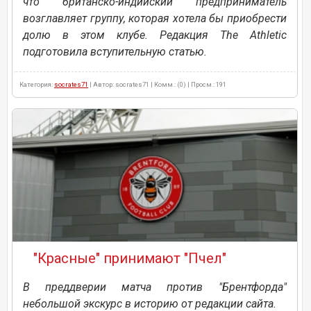
что британско-индийский предприниматель
возглавляет группу, которая хотела бы приобрести
долю в этом клубе. Редакция The Athletic
подготовила вступительную статью.
Категория:
socrates71
| Автор: socrates71 | Комм.: (0) | Просм.: 191
"Красные" принимают "Пчел"
В преддверии матча против "Брентфорда"
небольшой экскурс в историю от редакции сайта.