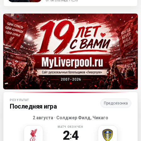
07.08.2026
211
0
Матч-центр «Ливерпуля»
РЕЗУЛЬТАТ
Предсезонка
Последняя игра
2 августа · Солджер Филд, Чикаго
МАТЧ ОКОНЧЕН
2
4
: