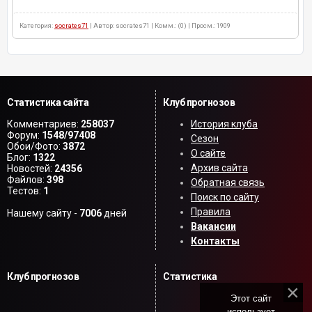
Категория:
socrates71
| Автор: socrates71 | Комм.: (0) | Просм.: 1909
Статистика сайта
Клуб прогнозов
Комментариев:
258037
История клуба
Форум:
1548/97408
Сезон
Обои/Фото:
3872
О сайте
Блог:
1322
Архив сайта
Новостей:
24356
Файлов:
398
Обратная связь
Тестов:
1
Поиск по сайту
Правила
Нашему сайту -
7006
дней
Вакансии
Контакты
Клуб прогнозов
Статистика
Этот сайт
использует