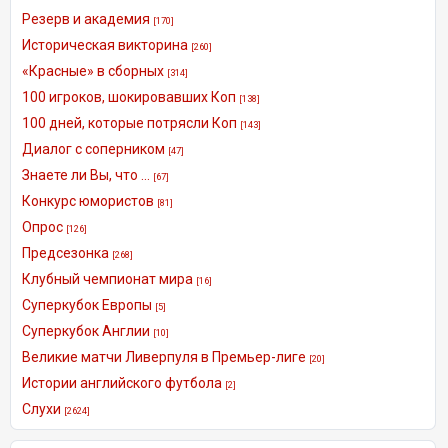
Резерв и академия
[170]
Историческая викторина
[260]
«Красные» в сборных
[314]
100 игроков, шокировавших Коп
[138]
100 дней, которые потрясли Коп
[143]
Диалог с соперником
[47]
Знаете ли Вы, что ...
[67]
Конкурс юмористов
[81]
Опрос
[126]
Предсезонка
[268]
Клубный чемпионат мира
[16]
Суперкубок Европы
[5]
Суперкубок Англии
[10]
Великие матчи Ливерпуля в Премьер-лиге
[20]
Истории английского футбола
[2]
Слухи
[2624]