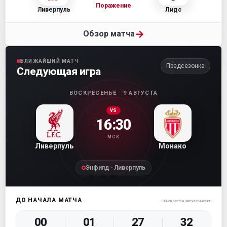
Поражение
Ливерпуль
Лидс
→
Обзор матча
БЛИЖАЙШИЙ МАТЧ
Предсезонка
Следующая игра
ВОСКРЕСЕНЬЕ · 9 АВГУСТА
VS
16:30
МСК
Ливерпуль
Монако
Энфилд · Ливерпуль
ДО НАЧАЛА МАТЧА
Обновляется автоматически
00
01
27
31