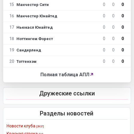
15
0
0
0
Манчестер Сити
16
0
0
0
Манчестер Юнайтед
17
0
0
0
Ньюкасл Юнайтед
18
0
0
0
Ноттингем Форест
19
0
0
0
Сандерленд
20
0
0
0
Тоттенхэм
Полная таблица АПЛ
↗
Дружеские ссылки
Разделы новостей
Новости клуба
[3937]
Красная строка