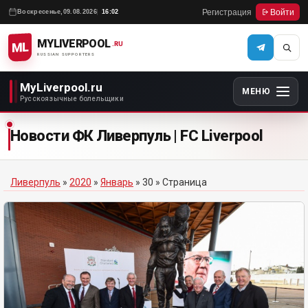
Регистрация
Войти
Воскресенье,
09.08.2026
16:02
MYLIVERPOOL
ML
.RU
RUSSIAN SUPPORTERS
MyLiverpool.ru
МЕНЮ
Русскоязычные болельщики
Новости ФК Ливерпуль | FC Liverpool
Ливерпуль
»
2020
»
Январь
»
30
» Страница