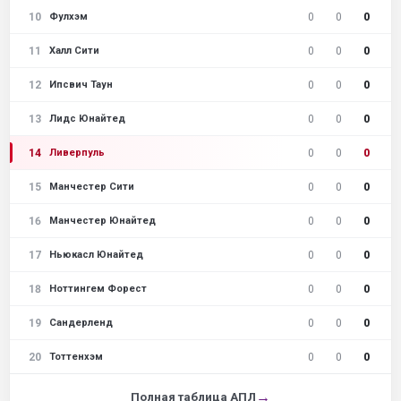
10
0
0
0
Фулхэм
11
0
0
0
Халл Сити
12
0
0
0
Ипсвич Таун
13
0
0
0
Лидс Юнайтед
14
0
0
0
Ливерпуль
15
0
0
0
Манчестер Сити
16
0
0
0
Манчестер Юнайтед
17
0
0
0
Ньюкасл Юнайтед
18
0
0
0
Ноттингем Форест
19
0
0
0
Сандерленд
20
0
0
0
Тоттенхэм
→
Полная таблица АПЛ