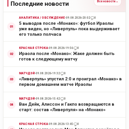
Все новости
→
Последние новости
АНАЛИТИКА / ОБСУЖДЕНИЕ
09.08.2026
20:02
0
5 выводов после «Монако»: футбол Ираолы
уже виден, но «Ливерпуль» пока выдерживает
его только полчаса
КРАСНАЯ СТРОКА
09.08.2026
19:56
0
Ираола после «Монако»: Жаке должен быть
готов к следующему матчу
МАТЧДЭЙ
09.08.2026
19:32
0
«Ливерпуль» упустил 2:0 и проиграл «Монако» в
первом домашнем матче Ираолы
МАТЧДЭЙ
09.08.2026
15:42
0
Ван Дейк, Алиссон и Гакпо возвращаются в
старт: состав «Ливерпуля» на «Монако»
КРАСНАЯ СТРОКА
09.08.2026
13:45
0