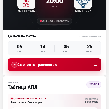
20:00
МСК
Ливерпуль
Комо 1907
Энфилд, Ливерпуль
ДО НАЧАЛА МАТЧА
Обновляется автоматически
06
14
45
25
ДНЕЙ
ЧАСОВ
МИНУТ
СЕКУНД
→
Смотреть трансляцию
АНГЛИЯ
2026/27
Таблица АПЛ
ДО ПЕРВОГО МАТЧА В АПЛ
23 августа
18:30 МСК
Ньюкасл — Ливерпуль