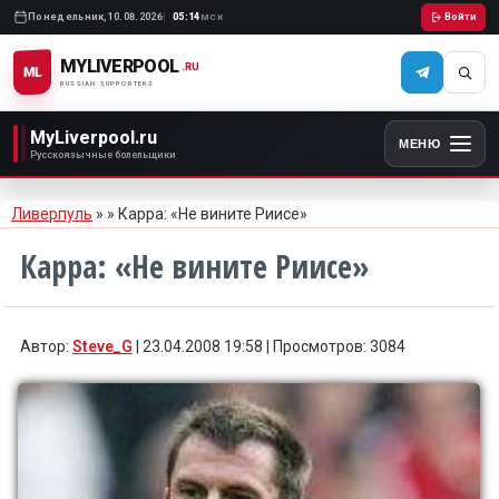
Понедельник,
10.08.2026
05:14
Войти
МСК
MYLIVERPOOL
.RU
ML
RUSSIAN SUPPORTERS
MyLiverpool.ru
МЕНЮ
Русскоязычные болельщики
Ливерпуль
»
» Карра: «Не вините Риисе»
Карра: «Не вините Риисе»
Автор:
Steve_G
| 23.04.2008 19:58 | Просмотров: 3084