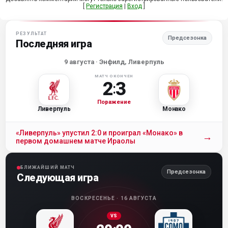
[
Регистрация
|
Вход
]
РЕЗУЛЬТАТ
Предсезонка
Последняя игра
9 августа
· Энфилд, Ливерпуль
МАТЧ ОКОНЧЕН
2
3
:
Поражение
Ливерпуль
Монако
«Ливерпуль» упустил 2:0 и проиграл «Монако» в
→
первом домашнем матче Ираолы
БЛИЖАЙШИЙ МАТЧ
Предсезонка
Следующая игра
ВОСКРЕСЕНЬЕ · 16 АВГУСТА
VS