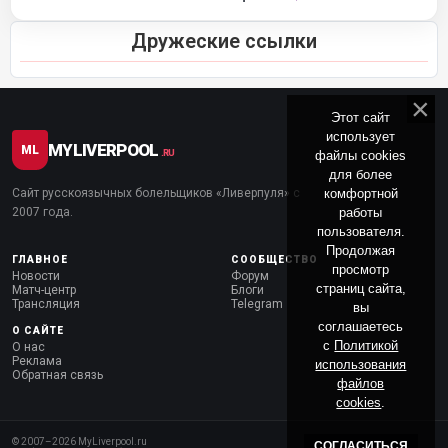
Дружеские ссылки
Этот сайт
использует
MYLIVERPOOL
ML
файлы cookies
.RU
для более
комфортной
Сайт русскоязычных болельщиков «Ливерпуля» с
работы
2007 года.
пользователя.
Продолжая
ГЛАВНОЕ
СООБЩЕСТВО
просмотр
Новости
Форум
страниц сайта,
Матч-центр
Блоги
Трансляция
Telegram
вы
соглашаетесь
О САЙТЕ
с
Политикой
О нас
Реклама
использования
Обратная связь
файлов
cookies
.
© 2007–
2026
MyLiverpool.ru
СОГЛАСИТЬСЯ