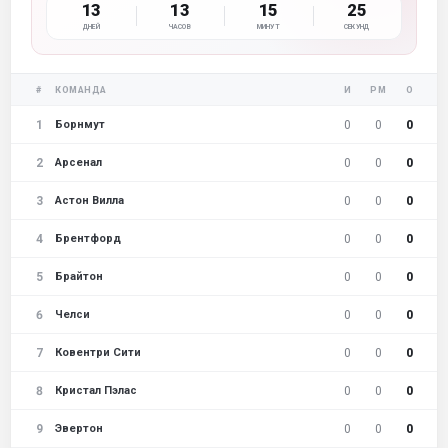
13
13
15
25
ДНЕЙ
ЧАСОВ
МИНУТ
СЕКУНД
#
КОМАНДА
И
РМ
О
1
0
0
0
Борнмут
2
0
0
0
Арсенал
3
0
0
0
Астон Вилла
4
0
0
0
Брентфорд
5
0
0
0
Брайтон
6
0
0
0
Челси
7
0
0
0
Ковентри Сити
8
0
0
0
Кристал Пэлас
9
0
0
0
Эвертон