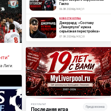
Гакпо
06.08.2026
144
1
НОВОСТИ КЛУБА
ML
Джеррард: «Составу
„Ливерпуля“ нужна
серьёзная перестройка»
07.08.2026
143
0
нти”
а Лиги.
Матч-центр «Ливерпуля»
РЕЗУЛЬТАТ
Предсезонка
Последняя игра