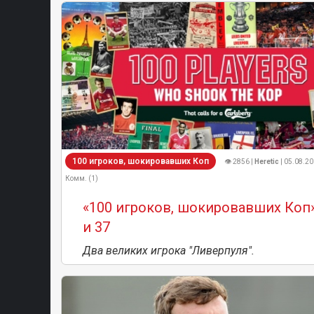
100 игроков, шокировавших Коп
👁 2856 |
Heretic
| 05.08.20
Комм. (1)
«100 игроков, шокировавших Коп
и 37
Два великих игрока "Ливерпуля".