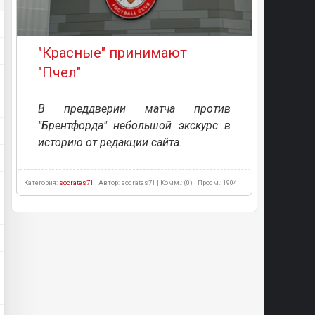
"Красные" принимают
"Пчел"
В преддверии матча против
"Брентфорда" небольшой экскурс в
историю от редакции сайта.
Категория:
socrates71
| Автор: socrates71 | Комм.: (0) | Просм.: 1904