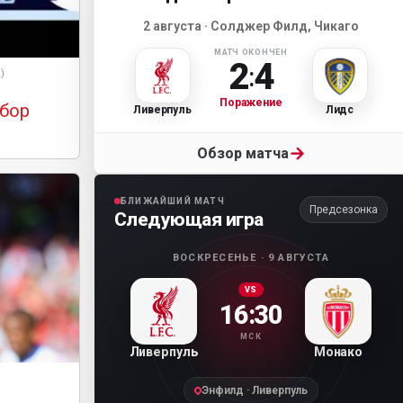
2 августа · Солджер Филд, Чикаго
МАТЧ ОКОНЧЕН
2
4
:
2)
Поражение
бор
Ливерпуль
Лидс
→
Обзор матча
БЛИЖАЙШИЙ МАТЧ
Предсезонка
Следующая игра
ВОСКРЕСЕНЬЕ · 9 АВГУСТА
VS
16:30
МСК
Ливерпуль
Монако
Энфилд · Ливерпуль