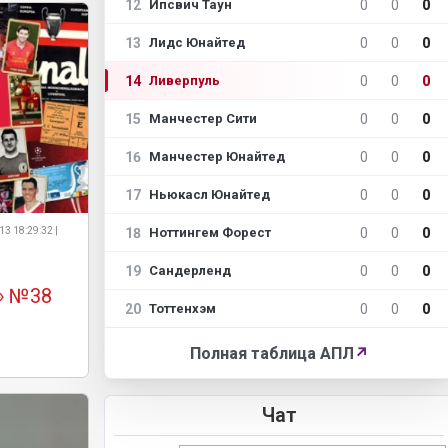
12
0
0
0
Ипсвич Таун
13
0
0
0
Лидс Юнайтед
14
0
0
0
Ливерпуль
15
0
0
0
Манчестер Сити
16
0
0
0
Манчестер Юнайтед
17
0
0
0
Ньюкасл Юнайтед
18
0
0
0
13 18:29:32 |
Ноттингем Форест
19
0
0
0
Сандерленд
» №38
20
0
0
0
Тоттенхэм
Полная таблица АПЛ
↗
Чат