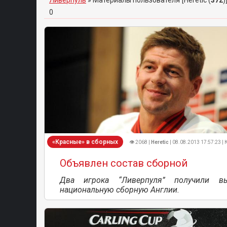
Ливерпуль
»
Материалы пользователя [Heretic (
372
)
0
«Красные» в сборных
👁 2068 |
Heretic
| 08.08.2013 17:57:23 | 
Объявлен состав сборной
Два игрока “Ливерпуля” получили в
национальную сборную Англии.