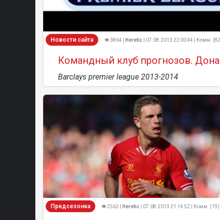
Новости сайта
👁 3864 |
Heretic
| 07.08.2013 22:00:44 | Комм. (8
Командный клуб прогнозов. Дона
Barclays premier league 2013-2014
Предсезонка
👁 2562 |
Heretic
| 07.08.2013 21:14:52 | Комм. (19)