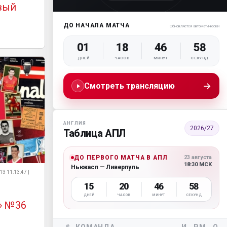
овый
ДО НАЧАЛА МАТЧА
Обновляется автоматически
01
18
46
56
ДНЕЙ
ЧАСОВ
МИНУТ
СЕКУНД
→
Смотреть трансляцию
АНГЛИЯ
2026/27
Таблица АПЛ
ДО ПЕРВОГО МАТЧА В АПЛ
23 августа
18:30 МСК
Ньюкасл — Ливерпуль
13 11:13:47 |
15
20
46
56
ДНЕЙ
ЧАСОВ
МИНУТ
СЕКУНД
» №36
#
КОМАНДА
И
РМ
О