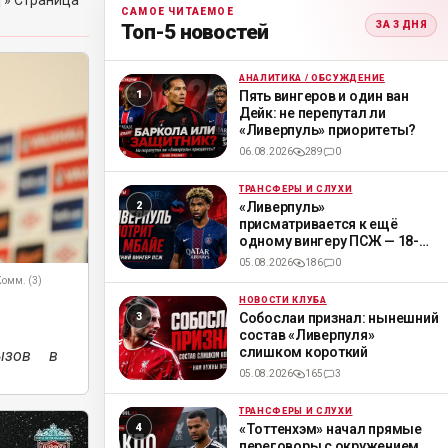
]
» Страница
САМОЕ ЧИТАЕМОЕ
ЗА 3 ДНЯ
Топ-5 новостей
АНАЛИТИКА / ОБСУЖДЕНИЕ
ML
Пять вингеров и один ван
Дейк: не перепутал ли
«Ливерпуль» приоритеты?
06.08.2026
289
0
ТРАНСФЕРЫ И СЛУХИ
ML
«Ливерпуль»
присматривается к ещё
одному вингеру ПСЖ — 18-
летнему Мбайе
05.08.2026
186
0
Комм. (3)
НОВОСТИ КЛУБА
ML
Собослаи признал: нынешний
состав «Ливерпуля»
слишком короткий
ызов в
05.08.2026
165
3
ТРАНСФЕРЫ И СЛУХИ
ML
«Тоттенхэм» начал прямые
переговоры с окружением