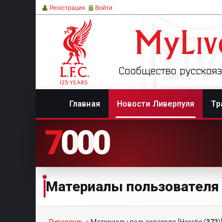
Регистрация
Войти
Главная
Новости Ливерпуля
Тр
7
0
0
0
Материалы пользователя [