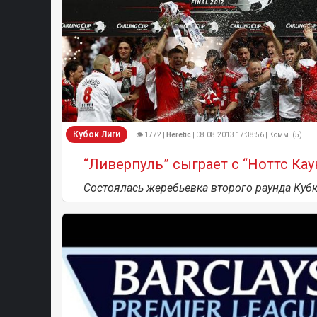
Кубок Лиги
👁 1772 |
Heretic
| 08.08.2013 17:38:56 | Комм. (5)
“Ливерпуль” сыграет с “Ноттс Кау
Состоялась жеребьевка второго раунда Кубк