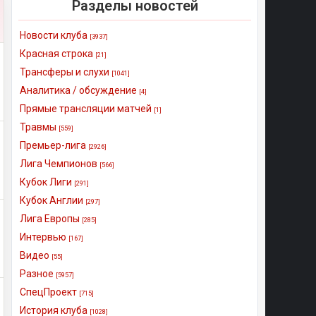
Разделы новостей
Новости клуба
[3937]
Красная строка
[21]
Трансферы и слухи
[1041]
Аналитика / обсуждение
[4]
Прямые трансляции матчей
[1]
Травмы
[559]
Премьер-лига
[2926]
Лига Чемпионов
[566]
Кубок Лиги
[291]
Кубок Англии
[297]
Лига Европы
[285]
Интервью
[167]
Видео
[55]
Разное
[5957]
СпецПроект
[715]
История клуба
[1028]