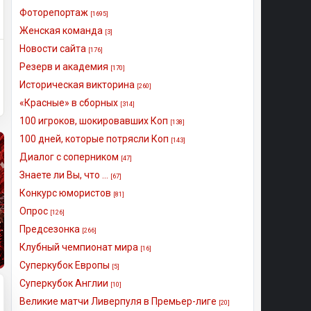
Фоторепортаж
[1695]
Женская команда
[3]
Новости сайта
[176]
Резерв и академия
[170]
Историческая викторина
[260]
«Красные» в сборных
[314]
100 игроков, шокировавших Коп
[138]
100 дней, которые потрясли Коп
[143]
Диалог с соперником
[47]
Знаете ли Вы, что ...
[67]
Конкурс юмористов
[81]
Опрос
[126]
Предсезонка
[266]
Клубный чемпионат мира
[16]
Суперкубок Европы
[5]
Суперкубок Англии
[10]
Великие матчи Ливерпуля в Премьер-лиге
[20]