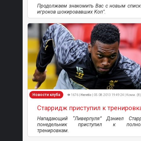
Продолжаем знакомить Вас с новым списк
игроков шокировавших Коп".
Новости клуба
👁 1676 |
Heretic
| 05.08.2013 19:49:24 | Комм. (8)
Старридж приступил к тренировк
Нападающий “Ливерпуля” Дэниел Стар
понедельник приступил к полно
тренировкам.