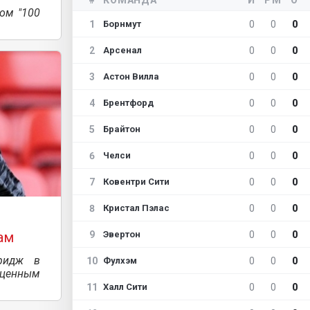
ом "100
1
0
0
0
Борнмут
2
0
0
0
Арсенал
3
0
0
0
Астон Вилла
4
0
0
0
Брентфорд
5
0
0
0
Брайтон
6
0
0
0
Челси
7
0
0
0
Ковентри Сити
8
0
0
0
Кристал Пэлас
9
0
0
0
ам
Эвертон
ридж в
10
0
0
0
Фулхэм
ценным
11
0
0
0
Халл Сити