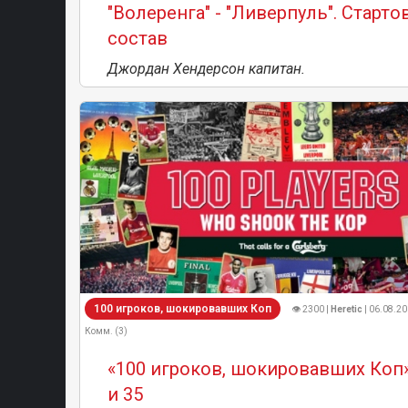
"Волеренга" - "Ливерпуль". Старт
состав
Джордан Хендерсон капитан.
100 игроков, шокировавших Коп
👁 2300 |
Heretic
| 06.08.20
Комм. (3)
«100 игроков, шокировавших Коп
и 35