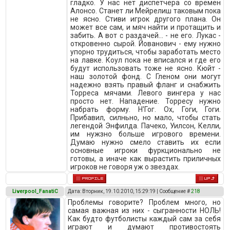
гладко. У нас нет диспетчера со времен
Алонсо. Станет ли Мейрелиш таковым пока
не ясно. Стиви игрок другого плана. Он
может все сам, и мяч найти и протащить и
забить. А вот с раздачей... - не его. Лукас -
откровенно сырой. Йованович - ему нужно
упорно трудиться, чтобы заработать место
на лавке. Коул пока не вписался и где его
будут использовать тоже не ясно. Кюйт -
наш золотой фонд. С Гленом они могут
надежно взять правый фланг и снабжить
Торреса мячами. Левого вингера у нас
просто нет. Нападение. Торресу нужно
набрать форму. Н'Гог. Ох, Гоги, Гоги.
Прибавил, силньно, но мало, чтобы стать
легендой Энфилда. Пачеко, Уилсон, Келли,
им нужзно больше игрового времени.
Думаю нужно смело ставить их если
основные игроки фуркционально не
готовы, а иначе как вырастить приличных
игроков не говоря уж о звездах.
Liverpool_FanatiC
Дата: Вторник, 19.10.2010, 15:29:19 | Сообщение #
218
Проблемы говорите? Проблем много, но
самая важная из них - сыгранности НОЛЬ!
Как будто футболисты каждый сам за себя
играют и думают противостоять