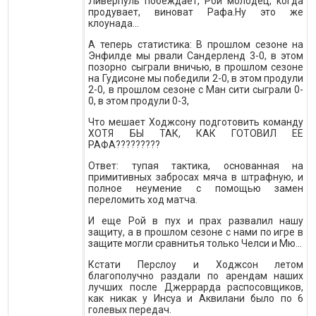
Ливерпуль побеждает, Рой молодец, когда
продувает, виноват Рафа.Ну это же
клоунада...
А теперь статистика: В прошлом сезоне на
Энфилде мы рвали Сандерленд 3-0, в этом
позорно сыграли вничью, в прошлом сезоне
на Гудисоне мы победили 2-0, в этом продули
2-0, в прошлом сезоне с Ман сити сыграли 0-
0, в этом продули 0-3,
Что мешает Ходжсону подготовить команду
ХОТЯ БЫ ТАК, КАК ГОТОВИЛ ЕЕ
РАФА?????????
Ответ: тупая тактика, основанная на
примитивных забросах мяча в штрафную, и
полное неумение с помощью замен
переломить ход матча.
И еще Рой в пух и прах развалил нашу
защиту, а в прошлом сезоне с нами по игре в
защите могли сравнитья только Челси и Мю...
Кстати Перслоу и Ходжсон летом
благополучно раздали по арендам наших
лучших после Джеррарда распосовщиков,
как никак у Инсуа и Аквилани было по 6
голевых передач.