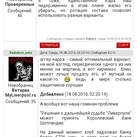
я тоже, единственное Кара наш
Проверенные
лидер,именно в этом плане жалко его
убирать, но ротация состава позволит
Сообщений:
использовать разные варианты.
46
happy
Сообщение отредактировал
-
Среда, 18.08.2010, 00:36:59
Radiation_joke
Дата: Среда, 18.08.2010, 03:20:14 | Сообщение #
214
аггер-карра - самый оптимальный вариант,
на мой взгляд, периодически одного из них
меняя на мартина, а вот кириякос... блин,
может лучше продать его, а? мутный он
какой-то.
ведь в мире столько
защитников хороших
Новобранец
Ветеран
Добавлено
(18.08.2010, 02:20:14)
MyLiverpool.ru
---------------------------------------------
Сообщений:
35
А вообще вот наша главная проблема:
"Решение о дальнейшей судьбе "Ливерпуля"
может принять Королевский банк
Шотландии.
На данный момент клуб задолжал банку