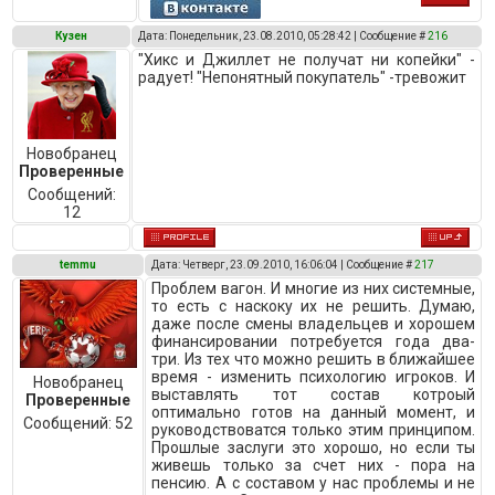
Кузен
Дата: Понедельник, 23.08.2010, 05:28:42 | Сообщение #
216
"Хикс и Джиллет не получат ни копейки" -
радует! "Непонятный покупатель" -тревожит
Новобранец
Проверенные
Сообщений:
12
temmu
Дата: Четверг, 23.09.2010, 16:06:04 | Сообщение #
217
Проблем вагон. И многие из них системные,
то есть с наскоку их не решить. Думаю,
даже после смены владельцев и хорошем
финансировании потребуется года два-
три. Из тех что можно решить в ближайшее
время - изменить психологию игроков. И
Новобранец
выставлять тот состав котроый
Проверенные
оптимально готов на данный момент, и
Сообщений:
52
руководствоватся только этим принципом.
Прошлые заслуги это хорошо, но если ты
живешь только за счет них - пора на
пенсию. А с составом у нас проблемы и не