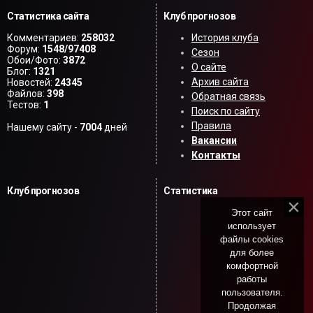
Статистика сайта
Клуб прогнозов
Комментариев:
258032
История клуба
Форум:
1548/97408
Сезон
Обои/Фото:
3872
О сайте
Блог:
1321
Архив сайта
Новостей:
24345
Файлов:
398
Обратная связь
Тестов:
1
Поиск по сайту
Правила
Нашему сайту -
7004
дней
Вакансии
Контакты
Клуб прогнозов
Статистика
Этот сайт
использует
файлы cookies
для более
комфортной
работы
пользователя.
Продолжая