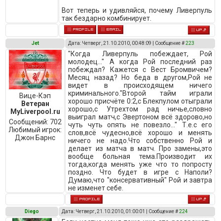
Вот теперь и удивляйся, почему Ливерпуль
так бездарно комбинирует.
Jet
Дата: Четверг, 21.10.2010, 00:48:09 | Сообщение #
223
"Когда Ливерпуль побеждает, Рой
молодец..." А когда Рой последний раз
побеждал? Кажется с Вест Бромвичем?
Месяц назад? Но беда в другом,Рой не
видет в происходящем ничего
криминального."Второй тайм играли
Вице-Кэп
хорошо присчёте 0:2,с Блекпулом отыграли
Ветеран
хорошо,с Утрехтом рад ничье,словно
MyLiverpool.ru
выиграл матч,с Эвертоном всё здорово,но
Сообщений:
702
чуть чуть опять не повезло..." Т.е.с его
Любимый игрок:
слов,всё чудесно,всё хорошо и менять
Джон Барнс
ничего не надо.Что собственно Рой и
делает из матча в матч. Про замены,это
вообще больная тема.Производит их
тогда,когда менять уже что то попросту
поздно. Что будет в игре с Наполи?
Думаю,что "консервативный" Рой и завтра
не изменет себе.
Diego
Дата: Четверг, 21.10.2010, 01:00:01 | Сообщение #
224