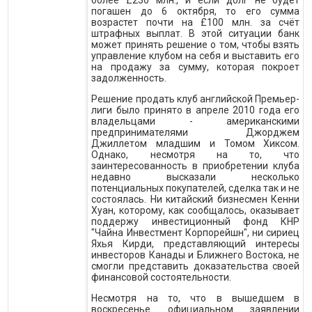
более £236 млн., и если долг не будет
погашен до 6 октября, то его сумма
возрастет почти на £100 млн. за счёт
штрафных выплат. В этой ситуации банк
может принять решение о том, чтобы взять
управление клубом на себя и выставить его
на продажу за сумму, которая покроет
задолженность.
Решение продать клуб английской Премьер-
лиги было принято в апреле 2010 года его
владельцами - американскими
предпринимателями Джорджем
Джиллетом младшим и Томом Хиксом.
Однако, несмотря на то, что
заинтересованность в приобретении клуба
недавно высказали несколько
потенциальных покупателей, сделка так и не
состоялась. Ни китайский бизнесмен Кенни
Хуан, которому, как сообщалось, оказывает
поддержу инвестиционный фонд КНР
"Чайна Инвестмент Корпорейшн", ни сириец
Яхья Кирди, представляющий интересы
инвесторов Канады и Ближнего Востока, не
смогли представить доказательства своей
финансовой состоятельности.
Несмотря на то, что в вышедшем в
воскресенье официальном заявлении