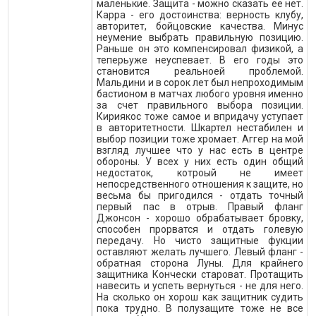
маленькие. Защита - можно сказать ее нет.
Карра - его достоинства: верность клубу,
авторитет, бойцовские качества. Минус
неумение выбрать правильную позицию.
Раньше он это компенсировал физикой, а
теперьуже неуспевает. В его годы это
становится реальноей проблемой.
Мальдини и в сорок лет был непроходимым
бастионом в матчах любого уровня именно
за счет правильного выбора позиции.
Кириякос тоже самое и впридачу уступает
в авторитетности. Шкартел нестабилен и
выбор позиции тоже хромает. Аггер на мой
взгляд лучшее что у нас есть в центре
обороны. У всех у них есть один общий
недостаток, котроый не имеет
непосредственного отношения к защите, но
весьма бы пригодился - отдать точный
первый пас в отрыв. Правый фланг
Джонсон - хорошо обрабатывает бровку,
способен прорватся и отдать голевую
передачу. Но чисто защитные фукции
оставляют желать лучшего. Левый фланг -
обратная сторона Луны. Для крайнего
защитника Кончески староват. Протащить
навесить и успеть вернуться - не для него.
На сколько он хорош как защитник судить
пока трудно. В полузащите тоже не все