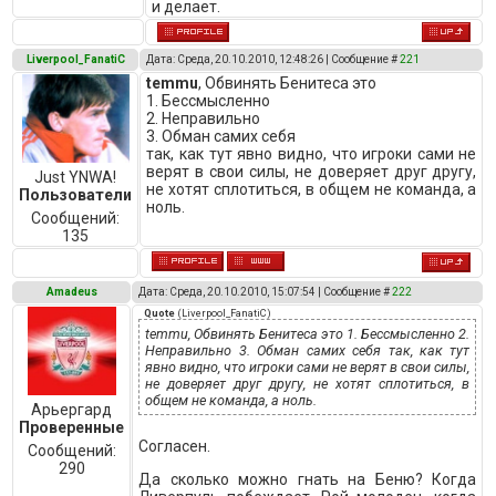
и делает.
Liverpool_FanatiC
Дата: Среда, 20.10.2010, 12:48:26 | Сообщение #
221
temmu
, Обвинять Бенитеса это
1. Бессмысленно
2. Неправильно
3. Обман самих себя
так, как тут явно видно, что игроки сами не
верят в свои силы, не доверяет друг другу,
Just YNWA!
не хотят сплотиться, в общем не команда, а
Пользователи
ноль.
Сообщений:
135
Amadeus
Дата: Среда, 20.10.2010, 15:07:54 | Сообщение #
222
Quote
(
Liverpool_FanatiC
)
temmu, Обвинять Бенитеса это 1. Бессмысленно 2.
Неправильно 3. Обман самих себя так, как тут
явно видно, что игроки сами не верят в свои силы,
не доверяет друг другу, не хотят сплотиться, в
общем не команда, а ноль.
Арьергард
Проверенные
Согласен.
Сообщений:
290
Да сколько можно гнать на Беню? Когда