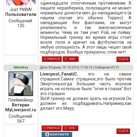
одиннадцати сплоченным противникам. В
защите неразбериха, полузащита не может
Just YNWA!
нормально донести мяч до нападающего (в
Пользователи
нашем случае это обычно Торрес). А
Сообщений:
нападающие без фантазии, не могут
135
реализовать и так малочисленные
моменты. Чему их там учит Рой, не пойму.
Нормальный тренер во время игры стоит
возле поля и кричит на футболистов за
любую оплошность. А этот лишь чешет свой
подбородок. Вообще прекрасно, слов нет!
fafnerboy
Дата: Вторник, 19.10.2010, 17:36:13 | Сообщение #
219
Liverpool_FanatiC
, это не самое
страшное.Самое страшное,это было против
Эвертона,когда большая часть игроков
играть не хотела,не было "огня в глазах".Вот
это страшно.
ЗЫ:И тренер не должен орать на игроков.Он
Плеймейкер
должен их подбадривать.Например,как
Ветеран
делает это Маур.
MyLiverpool.ru
Сообщений:
567