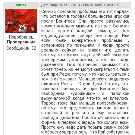
temmu
Дата: Вторник, 19.10.2010, 21:06:15 | Сообщение #
220
Сейчас основная проблема это тот бардак,
что остался в головах болшинства игроков
после Бенитеса. Они просто разучились
самостоятельно мыслить на поле. Бенитес
играл против каждой команды. Чем
индивидуальнее почерк тем проще. Или
Новобранец
если были конкретные проблемы у
Проверенные
соперников по позициям. И люди просто
Сообщений:
52
реально сейчас не знают что делать
потому что отних ждут дейсвий согласно
тренерским установкам, а им все надо
разжевать. Те к то пришел понимают что
хочет трнер, но не могут сыграться с теми
был при Рафе, потому, что как сыграться с
тем кто не играет. Меньше всего подвергся
влиянию Рафы - Стиви Джи. Потому, что
сильная личность, и при Бенитесе был
свободным художником и палочкой
выручалочкой когда что-то не клеилось.
Торрес тоже был меньше прозомбирован,
потому, что предсказать многие вещи в
штрафной не реально и ему оставалась
свобода действий. Просто он сейчас не в
форме, в первую очередь психологически.
Просто ему надо дать побыть самим собой
и обрести уверенность. Что Рой собственно