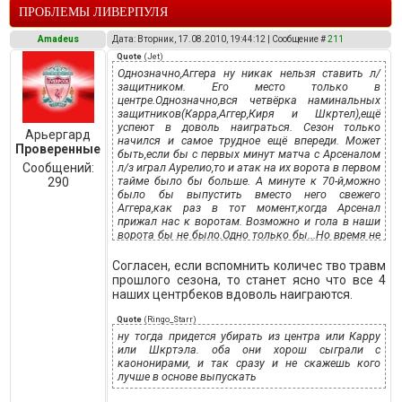
ПРОБЛЕМЫ ЛИВЕРПУЛЯ
Amadeus
Дата: Вторник, 17.08.2010, 19:44:12 | Сообщение #
211
Quote
(
Jet
)
Однозначно,Аггера ну никак нельзя ставить л/
защитником. Его место только в
центре.Однозначно,вся четвёрка наминальных
защитников(Карра,Аггер,Киря и Шкртел),ещё
успеют в доволь наиграться. Сезон только
Арьергард
начился и самое трудное ещё впереди. Может
Проверенные
быть,если бы с первых минут матча с Арсеналом
Сообщений:
л/з играл Аурелио,то и атак на их ворота в первом
тайме было бы больше. А минуте к 70-й,можно
290
было бы выпустить вместо него свежего
Аггера,как раз в тот момент,когда Арсенал
прижал нас к воротам. Возможно и гола в наши
ворота бы не было.Одно только бы...Но время не
знает сослогательного наклонения.Просто
охото,что бы Рой,как можно меньше ошибался в
Согласен, если вспомнить количес тво травм
тактике и стратегии предстоящих игр.
прошлого сезона, то станет ясно что все 4
наших центрбеков вдоволь наиграются.
Quote
(
Ringo_Starr
)
ну тогда придется убирать из центра или Карру
или Шкртэла. оба они хорош сыграли с
каононирами, и так сразу и не скажешь кого
лучше в основе выпускать