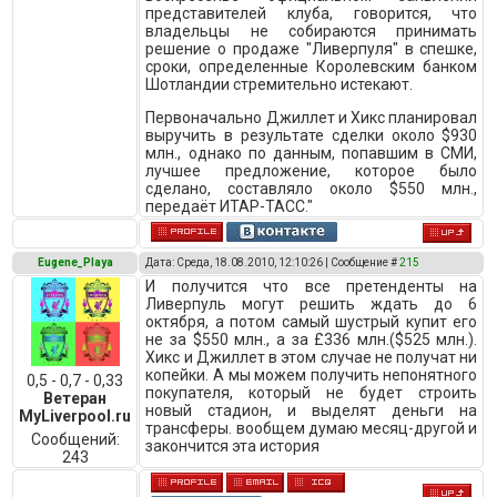
представителей клуба, говорится, что
владельцы не собираются принимать
решение о продаже "Ливерпуля" в спешке,
сроки, определенные Королевским банком
Шотландии стремительно истекают.
Первоначально Джиллет и Хикс планировал
выручить в результате сделки около $930
млн., однако по данным, попавшим в СМИ,
лучшее предложение, которое было
сделано, составляло около $550 млн.,
передаёт ИТАР-ТАСС."
Eugene_Playa
Дата: Среда, 18.08.2010, 12:10:26 | Сообщение #
215
И получится что все претенденты на
Ливерпуль могут решить ждать до 6
октября, а потом самый шустрый купит его
не за $550 млн., а за £336 млн.($525 млн.).
Хикс и Джиллет в этом случае не получат ни
копейки. А мы можем получить непонятного
0,5 - 0,7 - 0,33
покупателя, который не будет строить
Ветеран
новый стадион, и выделят деньги на
MyLiverpool.ru
трансферы. вообщем думаю месяц-другой и
Сообщений:
закончится эта история
243