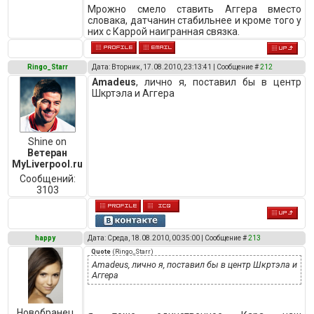
Мрожно смело ставить Аггера вместо
словака, датчанин стабильнее и кроме того у
них с Каррой наигранная связка.
Ringo_Starr
Дата: Вторник, 17.08.2010, 23:13:41 | Сообщение #
212
Amadeus
, лично я, поставил бы в центр
Шкртэла и Аггера
Shine on
Ветеран
MyLiverpool.ru
Сообщений:
3103
happy
Дата: Среда, 18.08.2010, 00:35:00 | Сообщение #
213
Quote
(
Ringo_Starr
)
Amadeus, лично я, поставил бы в центр Шкртэла и
Аггера
Новобранец