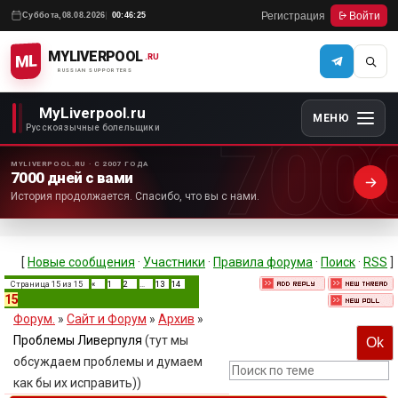
Регистрация
Войти
Суббота,
08.08.2026
00:46:25
MYLIVERPOOL
ML
.RU
RUSSIAN SUPPORTERS
MyLiverpool.ru
МЕНЮ
700
Русскоязычные болельщики
MYLIVERPOOL.RU · С 2007 ГОДА
7000 дней с вами
История продолжается. Спасибо, что вы с нами.
[
Новые сообщения
·
Участники
·
Правила форума
·
Поиск
·
RSS
]
Страница
15
из
15
«
1
2
…
13
14
15
Форум.
»
Сайт и Форум
»
Архив
»
Проблемы Ливерпуля
(тут мы
обсуждаем проблемы и думаем
как бы их исправить))