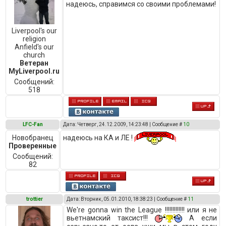
надеюсь, справимся со своими проблемами!
Liverpool's our
religion
Anfield's our
church
Ветеран
MyLiverpool.ru
Сообщений:
518
LFC-Fan
Дата: Четверг, 24.12.2009, 14:23:48 | Сообщение #
10
надеюсь на КА и ЛЕ !
Новобранец
Проверенные
Сообщений:
82
trottier
Дата: Вторник, 05.01.2010, 18:38:23 | Сообщение #
11
We're gonna win the League !!!!!!!!!!!!! или я не
вьетнамский таксист!!!
А если