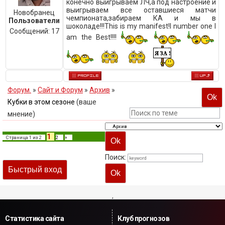
конечно выигрываем ЛЧ,а под настроение и
выигрываем все оставшиеся матчи
Новобранец
чемпионата,забираем КА и мы в
Пользователи
шоколаде!!!This is my manifest!I number one I
Сообщений:
17
am the Best!!!!
Форум.
»
Сайт и Форум
»
Архив
»
Кубки в этом сезоне
(ваше
мнение)
1
Страница
1
из
2
2
»
Поиск:
,
Статистика сайта
Клуб прогнозов