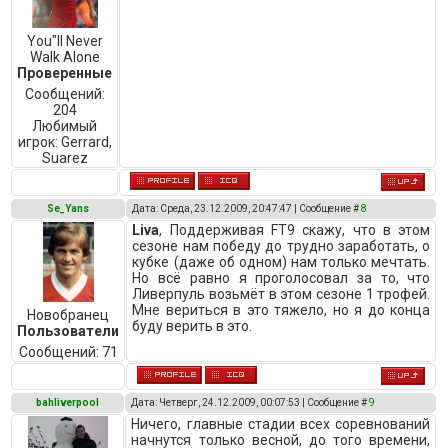
You"ll Never
Walk Alone
Проверенные
Сообщений:
204
Любимый
игрок:
Gerrard,
Suarez
Se_Yans
Дата: Среда, 23.12.2009, 20:47:47 | Сообщение #
8
Liva
, Поддерживая FT9 скажу, что в этом
сезоне нам победу до трудно заработать, о
кубке (даже об одном) нам только мечтать.
Но всё равно я проголосовал за то, что
Ливерпуль возьмёт в этом сезоне 1 трофей.
Мне вериться в это тяжело, но я до конца
Новобранец
буду верить в это.
Пользователи
Сообщений:
71
bahliverpool
Дата: Четверг, 24.12.2009, 00:07:53 | Сообщение #
9
Ничего, главные стадии всех соревнований
начнутся только весной, до того времени,