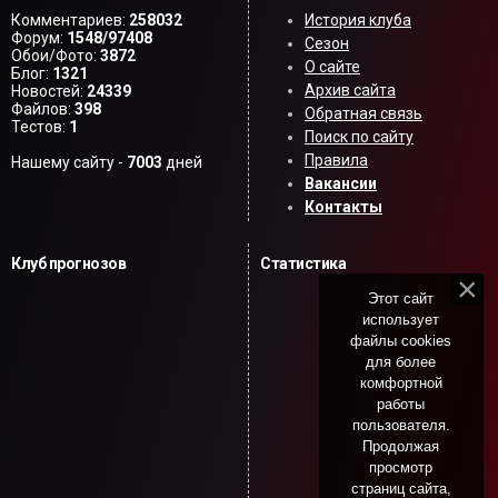
Комментариев:
258032
История клуба
Форум:
1548/97408
Сезон
Обои/Фото:
3872
О сайте
Блог:
1321
Архив сайта
Новостей:
24339
Файлов:
398
Обратная связь
Тестов:
1
Поиск по сайту
Правила
Нашему сайту -
7003
дней
Вакансии
Контакты
Клуб прогнозов
Статистика
Этот сайт
использует
файлы cookies
для более
комфортной
работы
пользователя.
Продолжая
просмотр
страниц сайта,