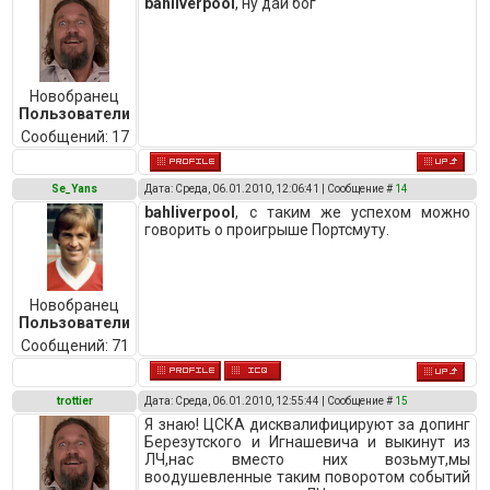
bahliverpool
, ну дай бог
Новобранец
Пользователи
Сообщений:
17
Se_Yans
Дата: Среда, 06.01.2010, 12:06:41 | Сообщение #
14
bahliverpool
, с таким же успехом можно
говорить о проигрыше Портсмуту.
Новобранец
Пользователи
Сообщений:
71
trottier
Дата: Среда, 06.01.2010, 12:55:44 | Сообщение #
15
Я знаю! ЦСКА дисквалифицируют за допинг
Березутского и Игнашевича и выкинут из
ЛЧ,нас вместо них возьмут,мы
воодушевленные таким поворотом событий