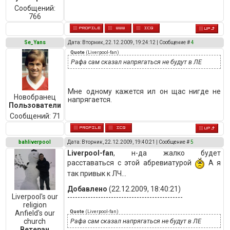
Сообщений:
766
Se_Yans
Дата: Вторник, 22.12.2009, 19:24:12 | Сообщение #
4
Quote
(
Liverpool-fan
)
Рафа сам сказал напрягаться не будут в ЛЕ
Мне одному кажется ил он щас нигде не
Новобранец
напрягается.
Пользователи
Сообщений:
71
bahliverpool
Дата: Вторник, 22.12.2009, 19:40:21 | Сообщение #
5
Liverpool-fan
, н-да жалко будет
расставаться с этой абревиатурой
А я
так привык к ЛЧ...
Добавлено
(22.12.2009, 18:40:21)
Liverpool's our
---------------------------------------------
religion
Quote
(
Liverpool-fan
)
Anfield's our
church
Рафа сам сказал напрягаться не будут в ЛЕ
Ветеран