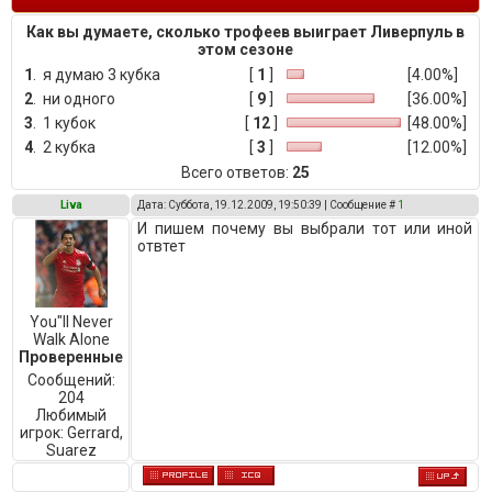
Как вы думаете, сколько трофеев выиграет Ливерпуль в
этом сезоне
1
.
я думаю 3 кубка
[
1
]
[4.00%]
2
.
ни одного
[
9
]
[36.00%]
3
.
1 кубок
[
12
]
[48.00%]
4
.
2 кубка
[
3
]
[12.00%]
Всего ответов:
25
Liva
Дата: Суббота, 19.12.2009, 19:50:39 | Сообщение #
1
И пишем почему вы выбрали тот или иной
отвтет
You"ll Never
Walk Alone
Проверенные
Сообщений:
204
Любимый
игрок:
Gerrard,
Suarez