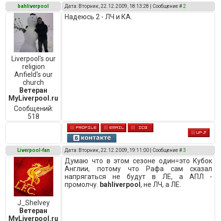
bahliverpool
Дата: Вторник, 22.12.2009, 18:13:28 | Сообщение #
2
Надеюсь 2 - ЛЧ и КА.
Liverpool's our
religion
Anfield's our
church
Ветеран
MyLiverpool.ru
Сообщений:
518
Liverpool-fan
Дата: Вторник, 22.12.2009, 19:11:00 | Сообщение #
3
Думаю что в этом сезоне один=это Кубок
Англии, потому что Рафа сам сказал
напрягаться не будут в ЛЕ, а АПЛ -
промолчу.
bahliverpool
, не ЛЧ, а ЛЕ.
J_Shelvey
Ветеран
MyLiverpool.ru