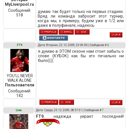
MyLiverpool.ru
Сообщений:
думаю так будет только на первых стадиях.
518
Вряд ли команда забросит этот турнир,
когда мы, к примеру, будем уже в 1/2 или
даже в полуфинале, надеюсь.
FT9
Дата: Вторник, 22.12.2009, 23:04:00 | Сообщение #
6
я думаю в ЭТОМ сезоне нам стоит забыть о
слове (КУБОК) как бы это печально ни
было((((
YOU'LL NEVER
WALK ALONE
Пользователи
Сообщений:
142
Liva
Дата: Среда, 23.12.2009, 08:37:51 | Сообщение #
7
FT9
, надежда уирает последней!