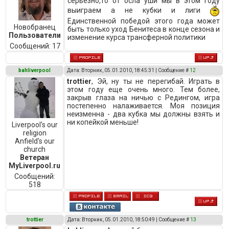
серьезно,то от осла уши мы в этом году
выиграем а не кубки и лиги
Единственной победой этого года может
Новобранец
быть только уход Бенитеса в конце сезона и
Пользователи
изменение курса трансферной политики
Сообщений:
17
bahliverpool
Дата: Вторник, 05.01.2010, 18:45:31 | Сообщение #
12
trottier
, Эй, ну ты не перегибай. Играть в
этом году еще очень много. Тем более,
закрыв глаза на ничью с Редингом, игра
постепенно налаживается. Моя позиция
неизменна - два кубка мы должны взять и
ни копейкой меньше!
Liverpool's our
religion
Anfield's our
church
Ветеран
MyLiverpool.ru
Сообщений:
518
trottier
Дата: Вторник, 05.01.2010, 18:50:49 | Сообщение #
13