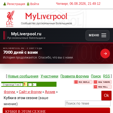
Четверг, 06.08.2026, 21:49:12
Регистрация
Войти
MyLiverpool.ru
МЕНЮ
700
Русскоязычные болельщики
MYLIVERPOOL.RU · С 2007 ГОДА
7000 дней с вами
История продолжается. Спасибо, что вы с нами.
[
Новые сообщения
·
Участники
·
Правила форума
·
Поиск
·
RSS
]
1
Страница
1
из
2
2
»
Форум.
»
Сайт и Форум
»
Архив
»
Кубки в этом сезоне
(ваше
мнение)
КУБКИ В ЭТОМ СЕЗОНЕ