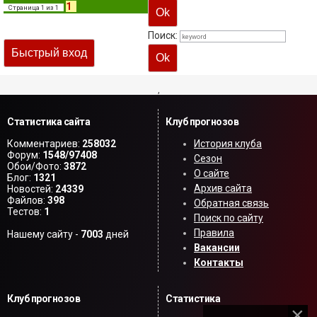
1
Страница
1
из
1
Поиск:
,
Статистика сайта
Клуб прогнозов
Комментариев:
258032
История клуба
Форум:
1548/97408
Сезон
Обои/Фото:
3872
О сайте
Блог:
1321
Архив сайта
Новостей:
24339
Файлов:
398
Обратная связь
Тестов:
1
Поиск по сайту
Правила
Нашему сайту -
7003
дней
Вакансии
Контакты
Клуб прогнозов
Статистика