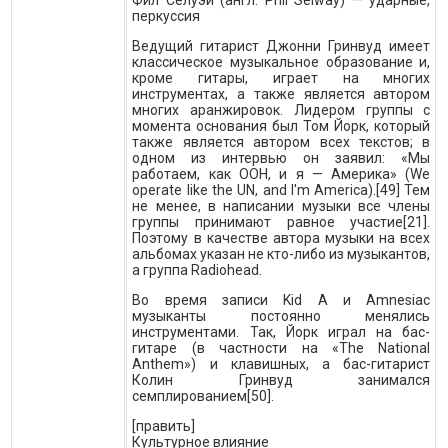
Фил Селуэй (англ. Phil Selway) — ударные,
перкуссия
Ведущий гитарист Джонни Гринвуд имеет
классическое музыкальное образование и,
кроме гитары, играет на многих
инструментах, а также является автором
многих аранжировок. Лидером группы с
момента основания был Том Йорк, который
также является автором всех текстов; в
одном из интервью он заявил: «Мы
работаем, как ООН, и я — Америка» (We
operate like the UN, and I'm America).[49] Тем
не менее, в написании музыки все члены
группы принимают равное участие[21].
Поэтому в качестве автора музыки на всех
альбомах указан не кто-либо из музыкантов,
а группа Radiohead.
Во время записи Kid A и Amnesiac
музыканты постоянно менялись
инструментами. Так, Йорк играл на бас-
гитаре (в частности на «The National
Anthem») и клавишных, а бас-гитарист
Колин Гринвуд занимался
семплированием[50].
[править]
Культурное влияние