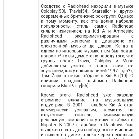
Сходство с Radiohead находили в музыке
Coldplay[53], Travis[54], Starsailor и других
современных британских рок-групп. Однако
к тому моменту, как эта волна набрала
популярность, стиль самих Radiohead
сильно изменился: на Kid A и Amnesiac
Radiohead экспериментировали с
различными жанрами в диапазоне от
электронной музыки до джаза. Когда в
одном из интервью музыкантам был задан
вопрос: «Что вы думаете по поводу того, что
группы вроде Travis, Coldplay и Muse
добиваются успеха с точно таким же
звучанием, как у ваших записей 1997 года?»,
Том Йорк ответил: «Удачи с Kid A!»[10]. О
влиянии поздних альбомов Radiohead
говорили Bloc Party[55].
Кроме этого, Radiohead уже оказали
огромное влияние на музыкальную
индустрию. В 2001 г. альбом Kid A стал
коммерчески успешным, несмотря на
отсутствие синглов, минимальную
рекламную кампанию и утечку альбома в
Napster. В 2007 г. альбом In Rainbows был
выложен в сеть для свободного скачивания
и вышел на диске только через несколько