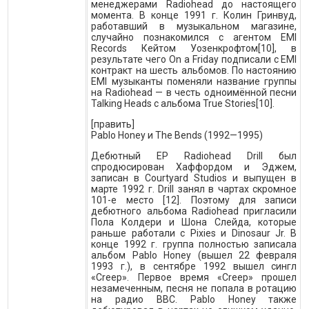
менеджерами Radiohead до настоящего
момента. В конце 1991 г. Колин Гринвуд,
работавший в музыкальном магазине,
случайно познакомился с агентом EMI
Records Кейтом Уозенкрофтом[10], в
результате чего On a Friday подписали с EMI
контракт на шесть альбомов. По настоянию
EMI музыканты поменяли название группы
на Radiohead — в честь одноимённой песни
Talking Heads с альбома True Stories[10].
[править]
Pablo Honey и The Bends (1992—1995)
Дебютный EP Radiohead Drill был
спродюсирован Хаффордом и Эджем,
записан в Courtyard Studios и выпущен в
марте 1992 г. Drill занял в чартах скромное
101-е место [12]. Поэтому для записи
дебютного альбома Radiohead пригласили
Пола Колдери и Шона Слейда, которые
раньше работали с Pixies и Dinosaur Jr. В
конце 1992 г. группа полностью записала
альбом Pablo Honey (вышел 22 февраля
1993 г.), в сентябре 1992 вышел сингл
«Creep». Первое время «Creep» прошел
незамеченным, песня не попала в ротацию
на радио BBC. Pablo Honey также