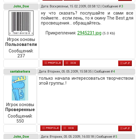
John_Doe
Дата: Воскресенье, 15.02.2009, 03:58:12 | Сообщение #
3
ну что сказать? послушайте и сами все
поймете... если лень, то я скину The Best для
просвещения... обращайтесь.
Прикрепления:
2945231.jpg
(5.0 Kb)
Игрок основы
Пользователи
Сообщений:
237
santabarbara
Дата: Вторник, 05.05.2009, 15:58:35 | Сообщение #
4
только начала интересоваться творчеством
этой группы..!
Игрок основы
Проверенные
Сообщений:
550
John_Doe
Дата: Вторник, 05.05.2009, 16:00:18 | Сообщение #
5