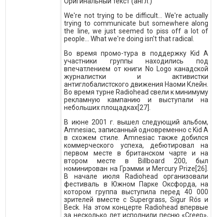
Оригинальный текст (англ.)
We're not trying to be difficult… We're actually
trying to communicate but somewhere along
the line, we just seemed to piss off a lot of
people… What we're doing isn't that radical.
Во время промо-тура в поддержку Kid A
участники группы находились под
впечатлением от книги No Logo канадской
журналистки и активистки
антиглобалистского движения Наоми Клейн.
Во время турне Radiohead свели к минимуму
рекламную кампанию и выступали на
небольших площадках[27].
В июне 2001 г. вышел следующий альбом,
Amnesiac, записанный одновременно с Kid A
в схожем стиле. Amnesiac также добился
коммерческого успеха, дебютировал на
первом месте в британском чарте и на
втором месте в Billboard 200, был
номинирован на Грэмми и Mercury Prize[26].
В начале июля Radiohead организовали
фестиваль в Южном Парке Оксфорда, на
котором группа выступила перед 40 000
зрителей вместе с Supergrass, Sigur Rós и
Beck. На этом концерте Radiohead впервые
за несколько лет исполнили песню «Creep»,