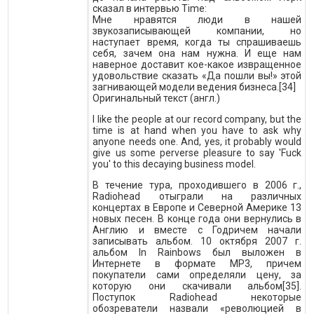
сказал в интервью Time:
Мне нравятся люди в нашей
звукозаписывающей компании, но
наступает время, когда ты спрашиваешь
себя, зачем она нам нужна. И еще нам
наверное доставит кое-какое извращенное
удовольствие сказать «Да пошли вы!» этой
загнивающей модели ведения бизнеса.[34]
Оригинальный текст (англ.)
I like the people at our record company, but the
time is at hand when you have to ask why
anyone needs one. And, yes, it probably would
give us some perverse pleasure to say 'Fuck
you' to this decaying business model.
В течение тура, проходившего в 2006 г.,
Radiohead отыграли на различных
концертах в Европе и Северной Америке 13
новых песен. В конце года они вернулись в
Англию и вместе с Годричем начали
записывать альбом. 10 октября 2007 г.
альбом In Rainbows был выложен в
Интернете в формате MP3, причем
покупатели сами определяли цену, за
которую они скачивали альбом[35].
Поступок Radiohead некоторые
обозреватели назвали «революцией в