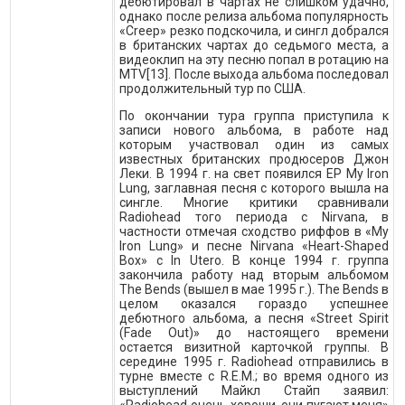
дебютировал в чартах не слишком удачно,
однако после релиза альбома популярность
«Creep» резко подскочила, и сингл добрался
в британских чартах до седьмого места, а
видеоклип на эту песню попал в ротацию на
MTV[13]. После выхода альбома последовал
продолжительный тур по США.
По окончании тура группа приступила к
записи нового альбома, в работе над
которым участвовал один из самых
известных британских продюсеров Джон
Леки. В 1994 г. на свет появился EP My Iron
Lung, заглавная песня с которого вышла на
сингле. Многие критики сравнивали
Radiohead того периода с Nirvana, в
частности отмечая сходство риффов в «My
Iron Lung» и песне Nirvana «Heart-Shaped
Box» c In Utero. В конце 1994 г. группа
закончила работу над вторым альбомом
The Bends (вышел в мае 1995 г.). The Bends в
целом оказался гораздо успешнее
дебютного альбома, а песня «Street Spirit
(Fade Out)» до настоящего времени
остается визитной карточкой группы. В
середине 1995 г. Radiohead отправились в
турне вместе с R.E.M.; во время одного из
выступлений Майкл Стайп заявил: