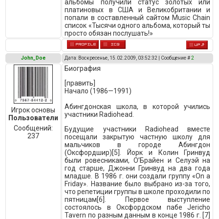
альбомы получили статус золотых или
платиновых в США и Великобритании и
попали в составленный сайтом Music Chain
список «Тысячи одного альбома, который ты
просто обязан послушать!»
John_Doe
Дата: Воскресенье, 15.02.2009, 03:52:32 | Сообщение #
2
Биография
[править]
Начало (1986—1991)
Абингдонская школа, в которой учились
Игрок основы
участники Radiohead.
Пользователи
Сообщений:
Будущие участники Radiohead вместе
237
посещали закрытую частную школу для
мальчиков в городе Абингдон
(Оксфордшир)[5]. Йорк и Колин Гринвуд
были ровесниками, О’Брайен и Селуэй на
год старше, Джонни Гринвуд на два года
младше. В 1986 г. они создали группу «On a
Friday». Название было выбрано из-за того,
что репетиции группы в школе проходили по
пятницам[6]. Первое выступление
состоялось в Оксфордском пабе Jericho
Tavern по разным данным в конце 1986 г. [7]