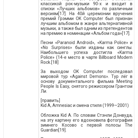
классикой рок-музыки 90-х и входит в
списки «Лучших альбомов» по различным
версиям[17]. На 40й церемонии вручения
премий Грэмми OK Computer был признан
лучшим альбомом в жанре альтернативной
музыки, а также был одним из претендентов
на премию в номинации «Альбом года»[17].
Песни «Paranoid Android», «Karma Police» и
«No Surprises» были изданы как синглы.
Наибольшего успеха достигла «Karma
Police» (14-е место в чарте Billboard Modern
Rock.[18]
За выходом OK Computer последовал
мировой тур «Against Demons». Тур лёг в
основу документального фильма Meeting
People Is Easy, снятого режиссером Грантом
Ли.
[править]
Kid A, Amnesiac и смена стиля (1999—2001)
Обложка Kid A. По словам Стэнли Донвуда,
на эту картину его вдохновила фотография
зимнего Косово с первой полосы The
Guardian[19].