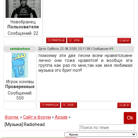
Новобранец
Пользователи
Сообщений:
22
santabarbara
Дата: Суббота, 22.08.2009, 20:11:58 | Сообщение #
8
помоему эти две песни всем нравятся,мне
лично они тоже нравятся! и вообще эта
группа как раз по мне,так как моя любимая
музыка это брит поп!!
Игрок основы
Проверенные
Сообщений:
550
Форум.
»
Сайт и Форум
»
Архив
»
[Музыка] Radiohead