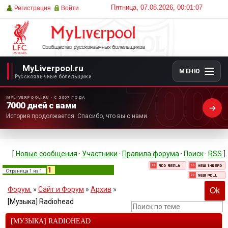
Пятница, 07.08.2026, 00:01:07
Регистрация
Войти
MyLiverpool.ru
МЕНЮ
700
Русскоязычные болельщики
MYLIVERPOOL.RU · С 2007 ГОДА
7000 дней с вами
История продолжается. Спасибо, что вы с нами.
[
Новые сообщения
·
Участники
·
Правила форума
·
Поиск
·
RSS
]
1
Страница
1
из
1
Форум.
»
Сайт и Форум
»
Архив
»
[Музыка] Radiohead
[МУЗЫКА] RADIOHEAD