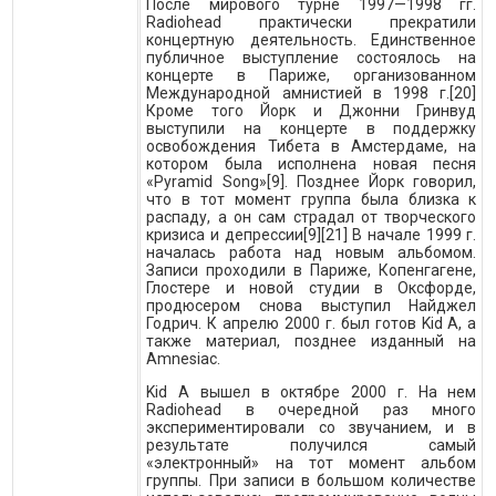
После мирового турне 1997—1998 гг.
Radiohead практически прекратили
концертную деятельность. Единственное
публичное выступление состоялось на
концерте в Париже, организованном
Международной амнистией в 1998 г.[20]
Кроме того Йорк и Джонни Гринвуд
выступили на концерте в поддержку
освобождения Тибета в Амстердаме, на
котором была исполнена новая песня
«Pyramid Song»[9]. Позднее Йорк говорил,
что в тот момент группа была близка к
распаду, а он сам страдал от творческого
кризиса и депрессии[9][21] В начале 1999 г.
началась работа над новым альбомом.
Записи проходили в Париже, Копенгагене,
Глостере и новой студии в Оксфорде,
продюсером снова выступил Найджел
Годрич. К апрелю 2000 г. был готов Kid A, а
также материал, позднее изданный на
Amnesiac.
Kid A вышел в октябре 2000 г. На нем
Radiohead в очередной раз много
экспериментировали со звучанием, и в
результате получился самый
«электронный» на тот момент альбом
группы. При записи в большом количестве