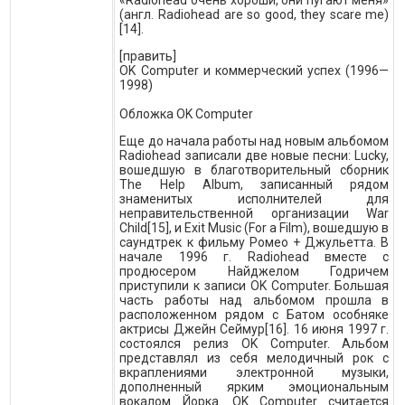
«Radiohead очень хороши, они пугают меня»
(англ. Radiohead are so good, they scare me)
[14].
[править]
OK Computer и коммерческий успех (1996—
1998)
Обложка OK Computer
Еще до начала работы над новым альбомом
Radiohead записали две новые песни: Lucky,
вошедшую в благотворительный сборник
The Help Album, записанный рядом
знаменитых исполнителей для
неправительственной организации War
Child[15], и Exit Music (For a Film), вошедшую в
саундтрек к фильму Ромео + Джульетта. В
начале 1996 г. Radiohead вместе с
продюсером Найджелом Годричем
приступили к записи OK Computer. Большая
часть работы над альбомом прошла в
расположенном рядом с Батом особняке
актрисы Джейн Сеймур[16]. 16 июня 1997 г.
состоялся релиз OK Computer. Альбом
представлял из себя мелодичный рок с
вкраплениями электронной музыки,
дополненный ярким эмоциональным
вокалом Йорка. OK Computer считается