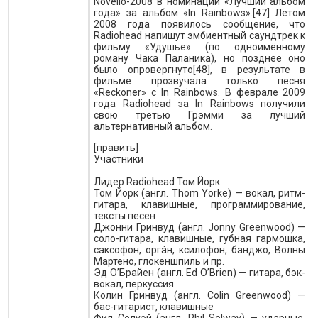
Novello-2008 в номинации «Лучший альбом
года» за альбом «In Rainbows».[47] Летом
2008 года появилось сообщение, что
Radiohead напишут эмбиентный саундтрек к
фильму «Удушье» (по одноимённому
роману Чака Паланика), но позднее оно
было опровергнуто[48], в результате в
фильме прозвучала только песня
«Reckoner» с In Rainbows. В феврале 2009
года Radiohead за In Rainbows получили
свою третью Грэмми за лучший
альтернативный альбом.
[править]
Участники
Лидер Radiohead Том Йорк
Том Йорк (англ. Thom Yorke) — вокал, ритм-
гитара, клавишные, программирование,
тексты песен
Джонни Гринвуд (англ. Jonny Greenwood) —
соло-гитара, клавишные, губная гармошка,
саксофон, оргáн, ксилофон, банджо, Волны
Мартено, глокеншпиль и пр.
Эд О’Брайен (англ. Ed O’Brien) — гитара, бэк-
вокал, перкуссия
Колин Гринвуд (англ. Colin Greenwood) —
бас-гитарист, клавишные