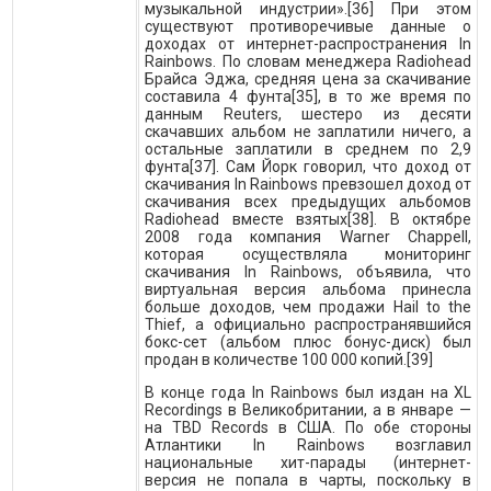
музыкальной индустрии».[36] При этом
существуют противоречивые данные о
доходах от интернет-распространения In
Rainbows. По словам менеджера Radiohead
Брайса Эджа, средняя цена за скачивание
составила 4 фунта[35], в то же время по
данным Reuters, шестеро из десяти
скачавших альбом не заплатили ничего, а
остальные заплатили в среднем по 2,9
фунта[37]. Сам Йорк говорил, что доход от
скачивания In Rainbows превзошел доход от
скачивания всех предыдущих альбомов
Radiohead вместе взятых[38]. В октябре
2008 года компания Warner Chappell,
которая осуществляла мониторинг
скачивания In Rainbows, объявила, что
виртуальная версия альбома принесла
больше доходов, чем продажи Hail to the
Thief, а официально распространявшийся
бокс-сет (альбом плюс бонус-диск) был
продан в количестве 100 000 копий.[39]
В конце года In Rainbows был издан на XL
Recordings в Великобритании, а в январе —
на TBD Records в США. По обе стороны
Атлантики In Rainbows возглавил
национальные хит-парады (интернет-
версия не попала в чарты, поскольку в