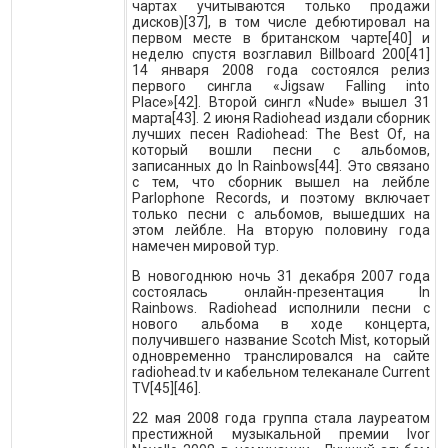
чартах учитываются только продажи
дисков)[37], в том числе дебютировал на
первом месте в британском чарте[40] и
неделю спустя возглавил Billboard 200[41]
14 января 2008 года состоялся релиз
первого сингла «Jigsaw Falling into
Place»[42]. Второй сингл «Nude» вышел 31
марта[43]. 2 июня Radiohead издали сборник
лучших песен Radiohead: The Best Of, на
который вошли песни с альбомов,
записанных до In Rainbows[44]. Это связано
с тем, что сборник вышел на лейбле
Parlophone Records, и поэтому включает
только песни с альбомов, вышедших на
этом лейбле. На вторую половину года
намечен мировой тур.
В новогоднюю ночь 31 декабря 2007 года
состоялась онлайн-презентация In
Rainbows. Radiohead исполнили песни с
нового альбома в ходе концерта,
получившего название Scotch Mist, который
одновременно транслировался на сайте
radiohead.tv и кабельном телеканале Current
TV[45][46].
22 мая 2008 года группа стала лауреатом
престижной музыкальной премии Ivor