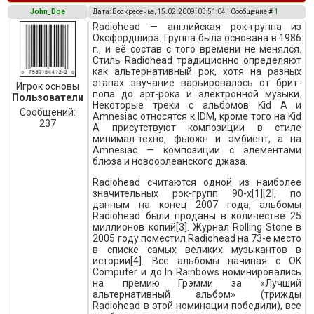
John_Doe
Дата: Воскресенье, 15.02.2009, 03:51:04 | Сообщение #
1
Radiohead — английская рок-группа из
Оксфордшира. Группа была основана в 1986
г., и её состав с того времени не менялся.
Стиль Radiohead традиционно определяют
как альтернативный рок, хотя на разных
этапах звучание варьировалось от брит-
Игрок основы
попа до арт-рока и электронной музыки.
Пользователи
Некоторые треки с альбомов Kid A и
Сообщений:
Amnesiac относятся к IDM, кроме того на Kid
237
A присутствуют композиции в стиле
минимал-техно, фьюжн и эмбиент, а на
Amnesiac — композиции с элементами
блюза и новоорлеанского джаза.
Radiohead считаются одной из наиболее
значительных рок-групп 90-х[1][2], по
данным на конец 2007 года, альбомы
Radiohead были проданы в количестве 25
миллионов копий[3]. Журнал Rolling Stone в
2005 году поместил Radiohead на 73-е место
в списке самых великих музыкантов в
истории[4]. Все альбомы начиная с OK
Computer и до In Rainbows номинировались
на премию Грэмми за «Лучший
альтернативный альбом» (трижды
Radiohead в этой номинации победили), все