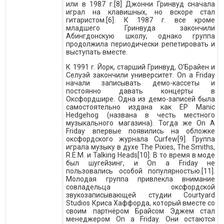
или в 1987 г.[8] Джонни Гринвуд сначала
играл на клавишных, но вскоре стал
гитаристом.[6]. К 1987 г. все кроме
младшего Гринвуда закончили
Абингдонскую школу, однако группа
продолжила периодически репетировать и
выступать вместе.
К 1991 г. Йорк, старший Гринвуд, О’Брайен и
Селуэй закончили университет. On a Friday
начали записывать демо-кассеты и
постоянно давать концерты в
Оксфордшире. Одна из демо-записей была
самостоятельно издана как EP Manic
Hedgehog (названа в честь местного
музыкального магазина). Тогда же On A
Friday впервые появились на обложке
оксфордского журнала Curfew[9]. Группа
играла музыку в духе The Pixies, The Smiths,
R.E.M. и Talking Heads[10]. В то время в моде
был шугейзинг, и On a Friday не
пользовались особой популярностью.[11].
Молодая группа привлекла внимание
совладельца оксфордской
звукозаписывающей студии Courtyard
Studios Криса Хаффорда, который вместе со
своим партнёром Брайсом Эджем стал
менеджером On a Friday. Они остаются