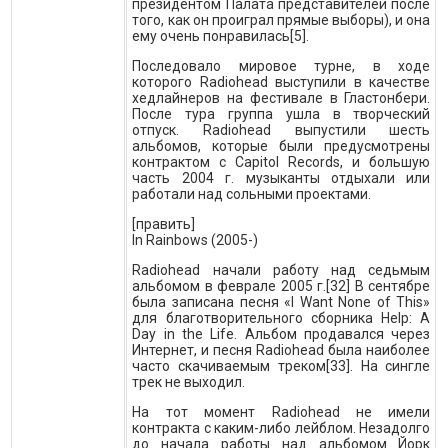
президентом Палата представителей после
того, как он проиграл прямые выборы), и она
ему очень понравилась[5].
Последовало мировое турне, в ходе
которого Radiohead выступили в качестве
хедлайнеров на фестивале в Гластонбери.
После тура группа ушла в творческий
отпуск. Radiohead выпустили шесть
альбомов, которые были предусмотрены
контрактом с Capitol Records, и большую
часть 2004 г. музыканты отдыхали или
работали над сольными проектами.
[править]
In Rainbows (2005-)
Radiohead начали работу над седьмым
альбомом в феврале 2005 г.[32] В сентябре
была записана песня «I Want None of This»
для благотворительного сборника Help: A
Day in the Life. Альбом продавался через
Интернет, и песня Radiohead была наиболее
часто скачиваемым треком[33]. На сингле
трек не выходил.
На тот момент Radiohead не имели
контракта с каким-либо лейблом. Незадолго
до начала работы над альбомом Йорк