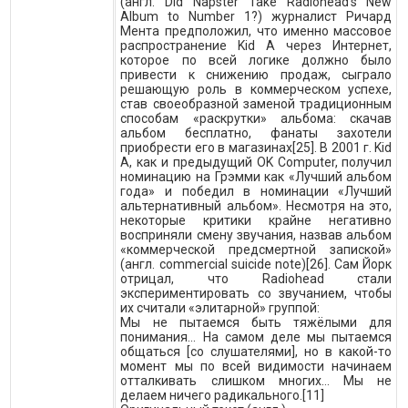
(англ. Did Napster Take Radiohead's New
Album to Number 1?) журналист Ричард
Мента предположил, что именно массовое
распространение Kid A через Интернет,
которое по всей логике должно было
привести к снижению продаж, сыграло
решающую роль в коммерческом успехе,
став своеобразной заменой традиционным
способам «раскрутки» альбома: скачав
альбом бесплатно, фанаты захотели
приобрести его в магазинах[25]. В 2001 г. Kid
A, как и предыдущий OK Computer, получил
номинацию на Грэмми как «Лучший альбом
года» и победил в номинации «Лучший
альтернативный альбом». Несмотря на это,
некоторые критики крайне негативно
восприняли смену звучания, назвав альбом
«коммерческой предсмертной запиской»
(англ. commercial suicide note)[26]. Сам Йорк
отрицал, что Radiohead стали
экспериментировать со звучанием, чтобы
их считали «элитарной» группой:
Мы не пытаемся быть тяжёлыми для
понимания… На самом деле мы пытаемся
общаться [со слушателями], но в какой-то
момент мы по всей видимости начинаем
отталкивать слишком многих… Мы не
делаем ничего радикального.[11]