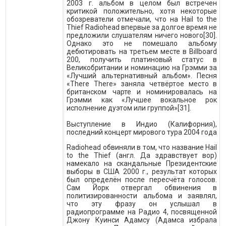
2003 г. альбом в целом был встречен
критикой положительно, хотя некоторые
обозреватели отмечали, что на Hail to the
Thief Radiohead впервые за долгое время не
предложили слушателям ничего нового[30].
Однако это не помешало альбому
дебютировать на третьем месте в Billboard
200, получить платиновый статус в
Великобритании и номинацию на Грэмми за
«Лучший альтернативный альбом». Песня
«There There» заняла четвёртое место в
британском чарте и номинировалась на
Грэмми как «Лучшее вокальное рок
исполнение дуэтом или группой»[31].
Выступление в Индио (Калифорния),
последний концерт мирового тура 2004 года
Radiohead обвиняли в том, что название Hail
to the Thief (англ. Да здравствует вор)
намекало на скандальные Президентские
выборы в США 2000 г., результат которых
был определён после пересчёта голосов.
Сам Йорк отвергал обвинения в
политизированности альбома и заявлял,
что эту фразу он услышал в
радиопрограмме на Радио 4, посвященной
Джону Куинси Адамсу (Адамса избрала