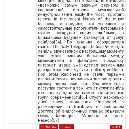
месяцев. Журнал Time назвал In Rainbows
«возможно, самым важным релизом в
современной истории музыкальной
индустрии» (англ. easily the most important
release in the recent history of the music
business) и предрёк, что успешные и
самостоятельные исполнители, которым не
нужна раскрутка своих альбомов, в
ближайшем будущем откажутся от услуг
лейблов[34]. По мнению обозревателя
газеты The Daily Telegraph Шейна Ричмонда,
лейблы звукозаписи к настоящему моменту
уже стали лишним барьером между
музыкантами и фанатами, поскольку
интернет давно уже сделал возможным
распространение музыки в обход лейблов.
При этом Radiohead не стали первыми
исполнителями, начавшими распространять
музыку через свой сайт. Значение этого
поступка состоит в том, что от услуг лейбла
отказалась одна из самых значительных
групп современности[56]. Спустя несколько
дней после заявления Radiohead о
размещении In Rainbows в свободном
доступе об аналогичных планах объявили
Oasis, Jamiroquai, Мадонна и Трент
Резнор[57].