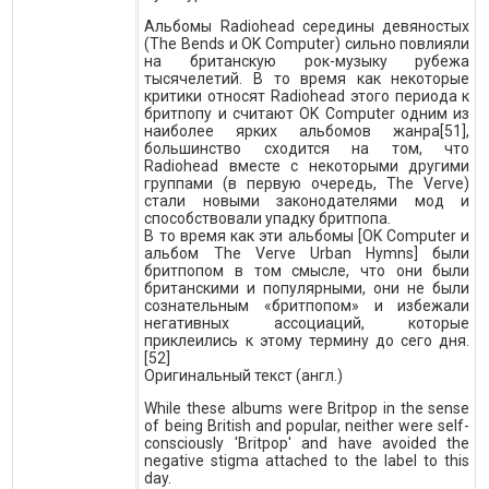
Альбомы Radiohead середины девяностых
(The Bends и OK Computer) сильно повлияли
на британскую рок-музыку рубежа
тысячелетий. В то время как некоторые
критики относят Radiohead этого периода к
бритпопу и считают OK Computer одним из
наиболее ярких альбомов жанра[51],
большинство сходится на том, что
Radiohead вместе с некоторыми другими
группами (в первую очередь, The Verve)
стали новыми законодателями мод и
способствовали упадку бритпопа.
В то время как эти альбомы [OK Computer и
альбом The Verve Urban Hymns] были
бритпопом в том смысле, что они были
британскими и популярными, они не были
сознательным «бритпопом» и избежали
негативных ассоциаций, которые
приклеились к этому термину до сего дня.
[52]
Оригинальный текст (англ.)
While these albums were Britpop in the sense
of being British and popular, neither were self-
consciously 'Britpop' and have avoided the
negative stigma attached to the label to this
day.