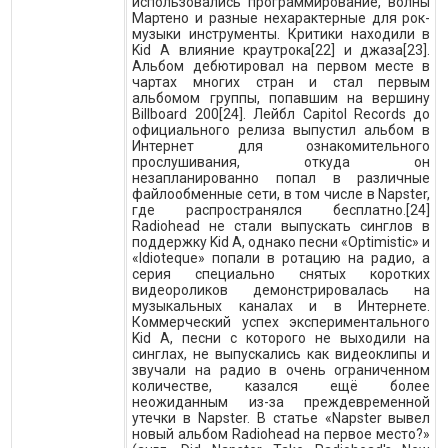
использовались программирование, волны
Мартено и разные нехарактерные для рок-
музыки инструменты. Критики находили в
Kid A влияние краутрока[22] и джаза[23].
Альбом дебютировал на первом месте в
чартах многих стран и стал первым
альбомом группы, попавшим на вершину
Billboard 200[24]. Лейбл Capitol Records до
официального релиза выпустил альбом в
Интернет для ознакомительного
прослушивания, откуда он
незапланированно попал в различные
файлообменные сети, в том числе в Napster,
где распространялся бесплатно.[24]
Radiohead не стали выпускать синглов в
поддержку Kid A, однако песни «Optimistic» и
«Idioteque» попали в ротацию на радио, а
серия специально снятых коротких
видеороликов демонстрировалась на
музыкальных каналах и в Интернете.
Коммерческий успех экспериментального
Kid A, песни с которого не выходили на
синглах, не выпускались как видеоклипы и
звучали на радио в очень ограниченном
количестве, казался ещё более
неожиданным из-за преждевременной
утечки в Napster. В статье «Napster вывел
новый альбом Radiohead на первое место?»