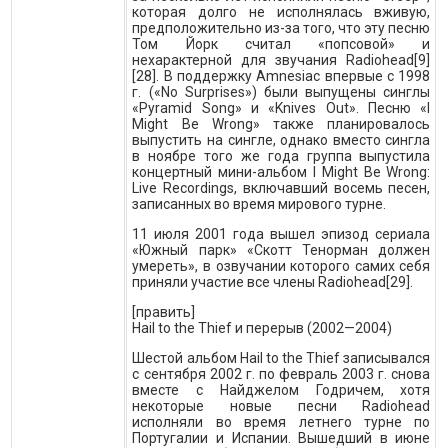
которая долго не исполнялась вживую,
предположительно из-за того, что эту песню
Том Йорк считал «попсовой» и
нехарактерной для звучания Radiohead[9]
[28]. В поддержку Amnesiac впервые с 1998
г. («No Surprises») были выпущены синглы
«Pyramid Song» и «Knives Out». Песню «I
Might Be Wrong» также планировалось
выпустить на сингле, однако вместо сингла
в ноябре того же года группа выпустила
концертный мини-альбом I Might Be Wrong:
Live Recordings, включавший восемь песен,
записанных во время мирового турне.
11 июля 2001 года вышел эпизод сериала
«Южный парк» «Скотт Тенорман должен
умереть», в озвучании которого самих себя
приняли участие все члены Radiohead[29].
[править]
Hail to the Thief и перерыв (2002—2004)
Шестой альбом Hail to the Thief записывался
с сентября 2002 г. по февраль 2003 г. снова
вместе с Найджелом Годричем, хотя
некоторые новые песни Radiohead
исполняли во время летнего турне по
Португалии и Испании. Вышедший в июне