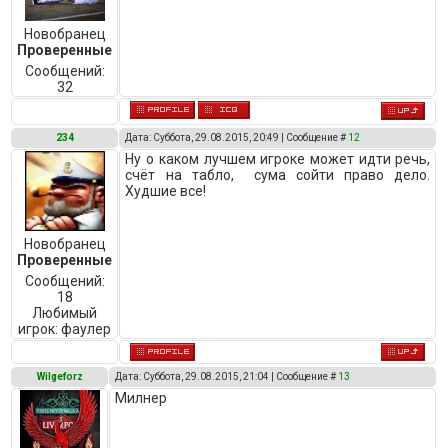
Новобранец
Проверенные
Сообщений:
32
234
Дата: Суббота, 29.08.2015, 20:49 | Сообщение #
12
Ну о каком лучшем игроке может идти речь,
счёт на табло, сума сойти право дело.
Худшие все!
Новобранец
Проверенные
Сообщений:
18
Любимый
игрок:
фаулер
Wilgeforz
Дата: Суббота, 29.08.2015, 21:04 | Сообщение #
13
Милнер