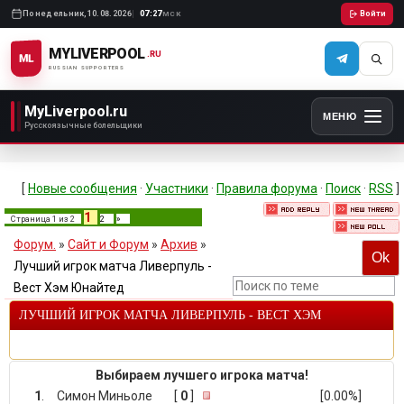
Понедельник,
10.08.2026
07:27
Войти
МСК
MYLIVERPOOL
.RU
ML
RUSSIAN SUPPORTERS
MyLiverpool.ru
МЕНЮ
Русскоязычные болельщики
[
Новые сообщения
·
Участники
·
Правила форума
·
Поиск
·
RSS
]
1
Страница
1
из
2
2
»
Форум.
»
Сайт и Форум
»
Архив
»
Лучший игрок матча Ливерпуль -
Вест Хэм Юнайтед
ЛУЧШИЙ ИГРОК МАТЧА ЛИВЕРПУЛЬ - ВЕСТ ХЭМ
ЮНАЙТЕД
Выбираем лучшего игрока матча!
1
.
Симон Миньоле
[
0
]
[0.00%]