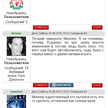
Новобранец
Пользователи
Сообщений:
3
Kirienko
Дата: Суббота, 29.08.2015, 19:31 | Сообщение #
8
Лучший наверное Милнер. Я не понимаю,
почему Роджерс не мог сразу внести
изменения в состав, ведь было ясно, что
вэст хэм будет автобусничать, надо было с
первых минут с двумя напами играть.
Новобранец
Пользователи
Сообщений:
29
Любимый
игрок:
Глен
Джонсон
SevenSon
Дата: Суббота, 29.08.2015, 19:47 | Сообщение #
9
Милнер-единственный кто пытался хоть что
то сделать, остальные как сонные мухи