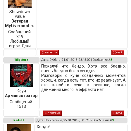
Showdown
value
Ветеран
MyLiverpool.ru
Сообщений:
819
Любимый
игрок:
Джи
Wilgeforz
Дата: Суббота, 24.01.2015, 23:45:00 | Сообщение #
8
Пожалуй что Хендо. Хотя все бледно,
очень бледно было сегодня.
Разговоры о куче созданных моментов
хороши, когда есть тот, кто их реализует. А
это какой-то секс в резинке, когда
движения много, а эффекта нет.
Коуч
Администратор
Сообщений:
1513
Reds89
Дата: Воскресенье, 25.01.2015, 00:02:55 | Сообщение #
9
Хендо!