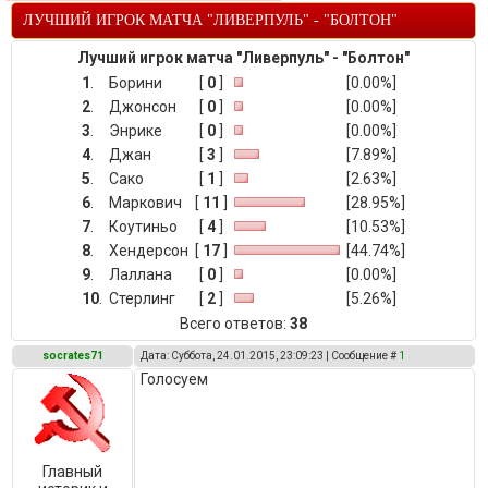
ЛУЧШИЙ ИГРОК МАТЧА "ЛИВЕРПУЛЬ" - "БОЛТОН"
Лучший игрок матча "Ливерпуль" - "Болтон"
1
.
Борини
[
0
]
[0.00%]
2
.
Джонсон
[
0
]
[0.00%]
3
.
Энрике
[
0
]
[0.00%]
4
.
Джан
[
3
]
[7.89%]
5
.
Сако
[
1
]
[2.63%]
6
.
Маркович
[
11
]
[28.95%]
7
.
Коутиньо
[
4
]
[10.53%]
8
.
Хендерсон
[
17
]
[44.74%]
9
.
Лаллана
[
0
]
[0.00%]
10
.
Стерлинг
[
2
]
[5.26%]
Всего ответов:
38
socrates71
Дата: Суббота, 24.01.2015, 23:09:23 | Сообщение #
1
Голосуем
Главный