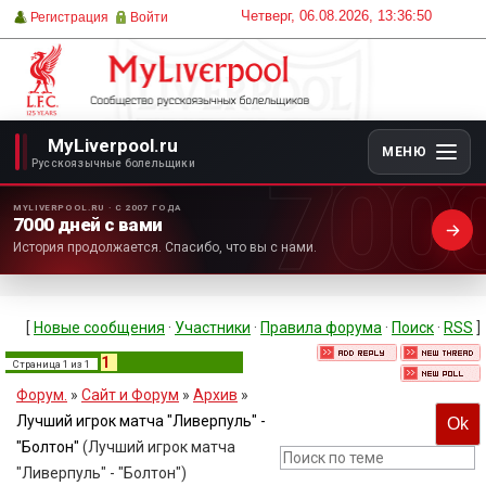
Четверг, 06.08.2026, 13:36:50
Регистрация
Войти
MyLiverpool.ru
МЕНЮ
700
Русскоязычные болельщики
MYLIVERPOOL.RU · С 2007 ГОДА
7000 дней с вами
История продолжается. Спасибо, что вы с нами.
[
Новые сообщения
·
Участники
·
Правила форума
·
Поиск
·
RSS
]
1
Страница
1
из
1
Форум.
»
Сайт и Форум
»
Архив
»
Лучший игрок матча "Ливерпуль" -
"Болтон"
(Лучший игрок матча
"Ливерпуль" - "Болтон")