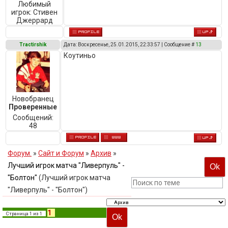
Любимый
игрок:
Стивен
Джеррард
Tractirshik
Дата: Воскресенье, 25.01.2015, 22:33:57 | Сообщение #
13
Коутиньо
Новобранец
Проверенные
Сообщений:
48
Форум.
»
Сайт и Форум
»
Архив
»
Лучший игрок матча "Ливерпуль" -
"Болтон"
(Лучший игрок матча
"Ливерпуль" - "Болтон")
1
Страница
1
из
1