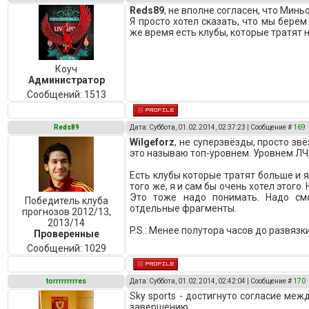
Reds89
, не вполне согласен, что Миньо
Я просто хотел сказать, что мы берем
же время есть клубы, которые тратят 
Коуч
Администратор
Сообщений:
1513
Reds89
Дата: Суббота, 01.02.2014, 02:37:23 | Сообщение #
169
Wilgeforz
, не суперзвёзды, просто звё
это называю топ-уровнем. Уровнем ЛЧ,
Есть клубы которые тратят больше и я
того же, я и сам бы очень хотел этого
Это тоже надо понимать. Надо см
Победитель клуба
отдельные фрагменты.
прогнозов 2012/13,
2013/14
P.S.: Менее полутора часов до развязки.
Проверенные
Сообщений:
1029
torrrrrrrrres
Дата: Суббота, 01.02.2014, 02:42:04 | Сообщение #
170
Sky sports - достигнуто согласие меж
завершению