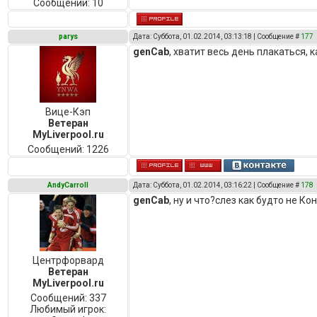
Сообщений:
10
parys
Дата: Суббота, 01.02.2014, 03:13:18 | Сообщение #
177
genCab
, хватит весь день плакаться, 
Вице-Кэп
Ветеран
MyLiverpool.ru
Сообщений:
1226
AndyCarroll
Дата: Суббота, 01.02.2014, 03:16:22 | Сообщение #
178
genCab
, ну и что?слез как будто не 
Центрфорвард
Ветеран
MyLiverpool.ru
Сообщений:
337
Любимый игрок: