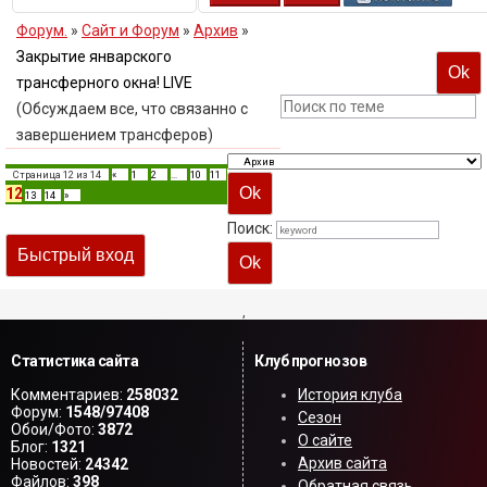
Форум.
»
Сайт и Форум
»
Архив
»
Закрытие январского
трансферного окна! LIVE
(Обсуждаем все, что связанно с
завершением трансферов)
Страница
12
из
14
«
1
2
…
10
11
12
13
14
»
Поиск:
,
Статистика сайта
Клуб прогнозов
Комментариев:
258032
История клуба
Форум:
1548/97408
Сезон
Обои/Фото:
3872
О сайте
Блог:
1321
Архив сайта
Новостей:
24342
Файлов:
398
Обратная связь