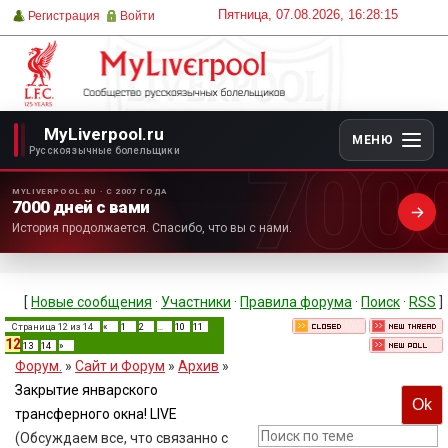
Пятница, 07.08.2026, 16:28:15
Регистрация
Войти
MyLiverpool.ru
МЕНЮ
700
Русскоязычные болельщики
MYLIVERPOOL.RU · С 2007 ГОДА
7000 дней с вами
История продолжается. Спасибо, что вы с нами.
[
Новые сообщения
·
Участники
·
Правила форума
·
Поиск
·
RSS
]
Страница
12
из
14
«
1
2
…
10
11
12
13
14
»
Форум.
»
Сайт и Форум
»
Архив
»
Закрытие январского
трансферного окна! LIVE
(Обсуждаем все, что связанно с