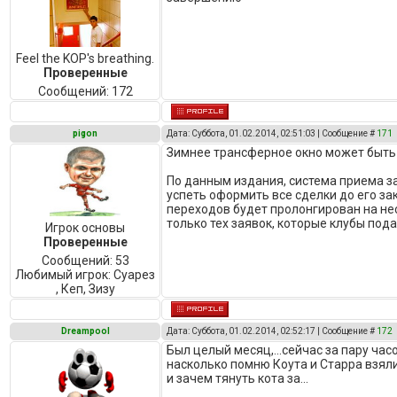
Feel the KOP's breathing.
Проверенные
Сообщений:
172
pigon
Дата: Суббота, 01.02.2014, 02:51:03 | Сообщение #
171
Зимнее трансферное окно может быть
По данным издания, система приема 
успеть оформить все сделки до его з
переходов будет пролонгирован на нес
только тех заявок, которые клубы пода
Игрок основы
Проверенные
Сообщений:
53
Любимый игрок:
Суарез
, Кеп, Зизу
Dreampool
Дата: Суббота, 01.02.2014, 02:52:17 | Сообщение #
172
Был целый месяц,...сейчас за пару час
насколько помню Коута и Старра взяли 
и зачем тянуть кота за...