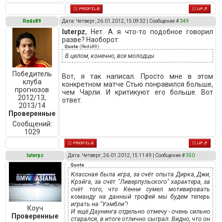
Reds89
Дата: Четверг, 26.01.2012, 15:09:32 | Сообщение #
349
luterpz
, Нет. А я что-то подобное говорил
разве? Наоборот:
Quote
(
Reds89
)
В целом, конечно, все молодцы
Победитель
Вот, я так написал. Просто мне в этом
клуба
конкретном матче Стью понравился больше,
прогнозов
чем Чарли. И критикуют его больше. Вот
2012/13,
ответ.
2013/14
Проверенные
Сообщений:
1029
luterpz
Дата: Четверг, 26.01.2012, 15:11:49 | Сообщение #
350
Quote
Классная была игра, за счёт опыта Дирка, Джи,
Крэйга, за счёт "Ливерпульского" характера, за
счёт того, что Кенни сумел мотивировать
команду на данный трофей мы будем теперь
играть на "Уэмбли"!
Коуч
И ещё Даунинга отдельно отмечу - очень сильно
Проверенные
старался, в итоге отлично сыграл. Видно, что он