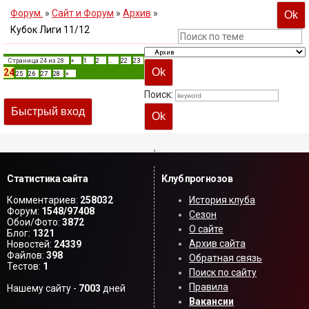
Форум.
»
Сайт и Форум
»
Архив
»
Кубок Лиги 11/12
Страница
24
из
28
«
1
2
…
22
23
24
25
26
27
28
»
Поиск:
,
Статистика сайта
Клуб прогнозов
Комментариев:
258032
История клуба
Форум:
1548/97408
Сезон
Обои/Фото:
3872
О сайте
Блог:
1321
Архив сайта
Новостей:
24339
Файлов:
398
Обратная связь
Тестов:
1
Поиск по сайту
Правила
Нашему сайту -
7003
дней
Вакансии