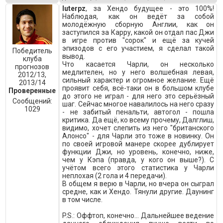
luterpz
, за Хендо будущее - это 100%!
Наблюдая, как он ведёт за собой
молодёжную сборную Англии, как он
заступился за Карру, какой он отдал пас Джи
в игре против "сорок" и ещё за кучей
эпизодов с его участием, я сделал такой
Победитель
вывод.
клуба
Что касается Чарли, он несколько
прогнозов
медлителен, но у него волшебная левая,
2012/13,
сильный характер и огромное желание. Ещё
2013/14
проявит себя, всё-таки он в большом клубе
Проверенные
до этого не играл - для него это серьёзный
Сообщений:
шаг. Сейчас многое навалилось на него сразу
1029
- не забитый пенальти, автогол - пошла
критика. Да ещё, ко всему прочему, Далглиш,
видимо, хочет слепить из него "британского
Алонсо" - для Чарли это тоже в новинку. Он
по своей игровой манере скорее дублирует
функции Джи, но уровень, конечно, ниже,
чем у Кэпа (правда, у кого он выше?). С
учётом всего этого статистика у Чарли
неплохая (2 гола и 4 передачи).
В общем я верю в Чарли, но вчера он сыграл
средне, как и Хендо. Тянули другие. Даунинг
в том числе.
P.S.: Оффтоп, конечно... Дальнейшее ведение