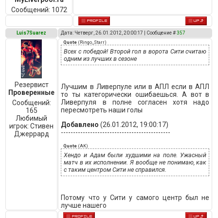
Сообщений:
1072
Luis7Suarez
Дата: Четверг, 26.01.2012, 20:00:17 | Сообщение #
357
Quote
(
Ringo_Starr
)
Всех с победой! Второй гол в ворота Сити считаю
одним из лучших в сезоне
Резервист
Лучшим в Ливерпуле или в АПЛ если в АПЛ
Проверенные
то ты категорически ошибаешься. А вот в
Ливерпуля в полне согласен хотя надо
Сообщений:
пересмотреть наши голы
165
Любимый
Добавлено
(26.01.2012, 19:00:17)
игрок:
Стивен
---------------------------------------------
Джеррард
Quote
(
AK
)
Хендо и Адам были худшими на поле. Ужасный
матч в их исполнении. Я вообще не понимаю, как
с таким центром Сити не справился.
Потому что у Сити у самого центр был не
лучше нашего