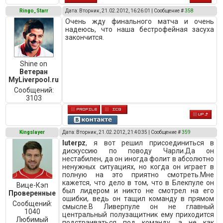
Ringo_Starr
Дата: Вторник, 21.02.2012, 16:26:01 | Сообщение #
358
Очень жду финального матча и очень
надеюсь, что наша бестрофейная засуха
закончится.
Shine on
Ветеран
MyLiverpool.ru
Сообщений:
3103
Kingslayer
Дата: Вторник, 21.02.2012, 21:40:35 | Сообщение #
359
luterpz
, я вот решил присоединиться в
дискуссию по поводу Чарли.Да он
нестабилен, да он иногда фолит в абсолютно
ненужных ситуациях, но когда он играет в
полную на это приятно смотреть.Мне
кажется, что дело в том, что в Блекпуле он
Вице-Кэп
был лидером и никто не смотрел на его
Проверенные
ошибки, ведь он тащил команду в прямом
Сообщений:
смысле.В Ливерпуле он не главный
1040
центральный полузащитник ему приходится
Любимый
подстраиваться под команду, а не как