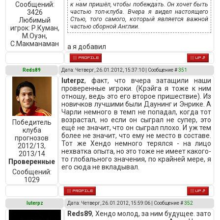
Сообщений:
к нам пришёл, чтобы побеждать. Он хочет быть
частью топ-клуба. Вчера я видел настоящего
3426
Стью, того самого, который является важной
Любимый
частью сборной Англии.
игрок:
Р.Куман,
М.Оуэн,
C.Макманаман
а я добавил
Reds89
Дата: Четверг, 26.01.2012, 15:37:10 | Сообщение #
351
luterpz
, факт, что вчера затащили наши
проверенные игроки. (Крэйга я тоже к ним
отношу, ведь это его второе пришествие). Из
новичков лучшими были Даунинг и Энрике. А
Чарли немного в темп не попадал, когда тот
возрастал, но если он сыграл не супер, это
Победитель
ещё не значит, что он сыграл плохо. И уж тем
клуба
более не значит, что ему не место в составе.
прогнозов
Тот же Хендо немного терялся - на лицо
2012/13,
нехватка опыта, но это тоже не имеет какого-
2013/14
то глобального значения, по крайней мере, я
Проверенные
его сюда не вкладывал.
Сообщений:
1029
luterpz
Дата: Четверг, 26.01.2012, 15:59:06 | Сообщение #
352
Reds89
, Хендо молод, за ним будущее. зато