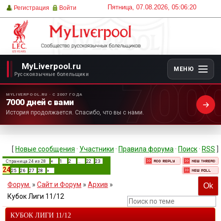
Пятница, 07.08.2026, 05:06:20
Регистрация
Войти
MyLiverpool.ru
МЕНЮ
700
Русскоязычные болельщики
MYLIVERPOOL.RU · С 2007 ГОДА
7000 дней с вами
История продолжается. Спасибо, что вы с нами.
[
Новые сообщения
·
Участники
·
Правила форума
·
Поиск
·
RSS
]
Страница
24
из
28
«
1
2
…
22
23
24
25
26
27
28
»
Форум.
»
Сайт и Форум
»
Архив
»
Кубок Лиги 11/12
КУБОК ЛИГИ 11/12