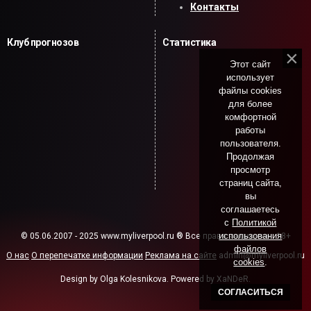
Контакты
Клуб прогнозов
Статистика
Этот сайт
использует
файлы cookies
для более
комфортной
работы
пользователя.
Продолжая
просмотр
страниц сайта,
вы
соглашаетесь
с
Политикой
использования
© 05.06.2007 - 2025 www.myliverpool.ru ® Все права защищены. 18+
файлов
О нас
О перепечатке информации
Реклама на сайте
admin@myliverpool.ru
cookies
.
Design by Olga Kolesnikova. Powered by XaNDeR.
СОГЛАСИТЬСЯ