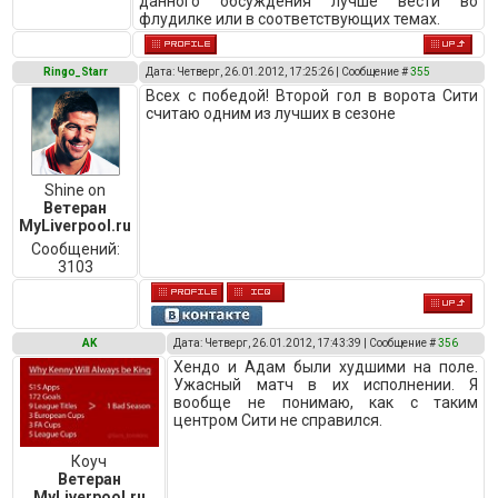
данного обсуждения лучше вести во
флудилке или в соответствующих темах.
Ringo_Starr
Дата: Четверг, 26.01.2012, 17:25:26 | Сообщение #
355
Всех с победой! Второй гол в ворота Сити
считаю одним из лучших в сезоне
Shine on
Ветеран
MyLiverpool.ru
Сообщений:
3103
AK
Дата: Четверг, 26.01.2012, 17:43:39 | Сообщение #
356
Хендо и Адам были худшими на поле.
Ужасный матч в их исполнении. Я
вообще не понимаю, как с таким
центром Сити не справился.
Коуч
Ветеран
MyLiverpool.ru