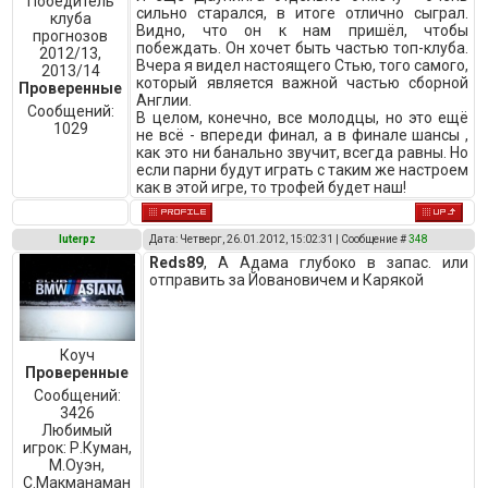
Победитель
сильно старался, в итоге отлично сыграл.
клуба
Видно, что он к нам пришёл, чтобы
прогнозов
побеждать. Он хочет быть частью топ-клуба.
2012/13,
Вчера я видел настоящего Стью, того самого,
2013/14
который является важной частью сборной
Проверенные
Англии.
Сообщений:
В целом, конечно, все молодцы, но это ещё
1029
не всё - впереди финал, а в финале шансы ,
как это ни банально звучит, всегда равны. Но
если парни будут играть с таким же настроем
как в этой игре, то трофей будет наш!
luterpz
Дата: Четверг, 26.01.2012, 15:02:31 | Сообщение #
348
Reds89
, А Адама глубоко в запас. или
отправить за Йовановичем и Карякой
Коуч
Проверенные
Сообщений:
3426
Любимый
игрок:
Р.Куман,
М.Оуэн,
C.Макманаман