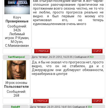
как отыграл последние матчи. А вот Чарли-
сплошное разочарование практически на
протяжении всего сезона. честно, не то что
не люблю, просто прогресса реально не
видно. я был первым по моему кто
Коуч
критиковал его, но теперь
Проверенные
единомышленников очень много
Сообщений:
3426
Любимый
игрок:
Р.Куман,
М.Оуэн,
C.Макманаман
San9liverpool
Дата: Четверг, 26.01.2012, 16:23:35 | Сообщение #
353
Да, я бы не сказал что прогресса нет, просто
видно, что он не стабилен, да и с
Джеррардом они дублируют обязанности,
неразбериха в центре
Игрок основы
Пользователи
Сообщений:
268
Reds89
Дата: Четверг, 26.01.2012, 16:41:54 | Сообщение #
354