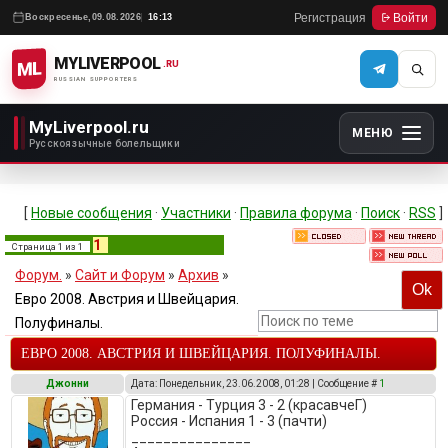
Регистрация
Войти
Воскресенье,
09.08.2026
16:13
MYLIVERPOOL
ML
.RU
RUSSIAN SUPPORTERS
MyLiverpool.ru
МЕНЮ
Русскоязычные болельщики
[
Новые сообщения
·
Участники
·
Правила форума
·
Поиск
·
RSS
]
1
Страница
1
из
1
Форум.
»
Сайт и Форум
»
Архив
»
Евро 2008. Австрия и Швейцария.
Полуфиналы.
ЕВРО 2008. АВСТРИЯ И ШВЕЙЦАРИЯ. ПОЛУФИНАЛЫ.
Джонни
Дата: Понедельник, 23.06.2008, 01:28 | Сообщение #
1
Германия - Турция 3 - 2 (красавчеГ)
Россия - Испания 1 - 3 (пачти)
_______________