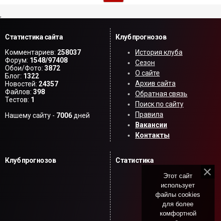
,
Статистика сайта
Клуб прогнозов
Комментариев:
258037
История клуба
Форум:
1548/97408
Сезон
Обои/Фото:
3872
О сайте
Блог:
1322
Архив сайта
Новостей:
24357
Файлов:
398
Обратная связь
Тестов:
1
Поиск по сайту
Правила
Нашему сайту -
7006
дней
Вакансии
Контакты
Клуб прогнозов
Статистика
Этот сайт
использует
файлы cookies
для более
комфортной