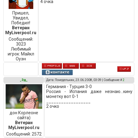
4 очка
Пришел,
Увидел,
Победил!
Ветеран
MyLiverpool.ru
Сообщений:
3023
Любимый
игрок:
Майкл
Оуэн
_Эд_
Дата: Понедельник, 23.06.2008, 03:09 | Сообщение #
2
Германия - Турция 3-0
Россия - Испания даже незнаю...кину
монетку вот 0-1
__________________
2 очко
дон Корлеоне
сайта)
Ветеран
MyLiverpool.ru
Сообщений:
2572