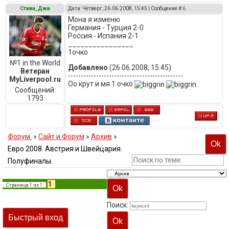
Стиви_Джи
Дата: Четверг, 26.06.2008, 15:45 | Сообщение #
6
Мона я изменю
Германия - Турция 2-0
Россия - Испания 2-1
________________
1очко
№1 in the World
Добавлено
(26.06.2008, 15:45)
Ветеран
---------------------------------------------
MyLiverpool.ru
Оо крут и мя 1 очко
Сообщений:
1793
Форум.
»
Сайт и Форум
»
Архив
»
Евро 2008. Австрия и Швейцария.
Полуфиналы.
1
Страница
1
из
1
Поиск: