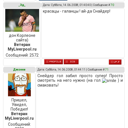
_Эд_
Дата: Суббота, 14.06.2008, 01:40:40 | Сообщение #
70
красацы - галанцы ! ай-да Снайдер!
дон Корлеоне
сайта)
Ветеран
MyLiverpool.ru
Сообщений:
2572
Джонни
Дата: Суббота, 14.06.2008, 01:44:11 | Сообщение #
71
Снейдер гол забил просто супер! Просто
смотреть на него нужно (на гол
) и
смаковать!
Пришел,
Увидел,
Победил!
Ветеран
MyLiverpool.ru
Сообщений: