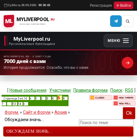
Регистрация
Войти
Суббота,
08.08.2026
00:30:43
MYLIVERPOOL
ML
.RU
RUSSIAN SUPPORTERS
MyLiverpool.ru
МЕНЮ
700
Русскоязычные болельщики
MYLIVERPOOL.RU · С 2007 ГОДА
7000 дней с вами
История продолжается. Спасибо, что вы с нами.
[
Новые сообщения
·
Участники
·
Правила форума
·
Поиск
·
RSS
]
5
Страница
5
из
14
«
1
2
3
4
6
7
…
13
14
»
Форум.
»
Сайт и Форум
»
Архив
»
Обсуждаем значь...
ОБСУЖДАЕМ ЗНАЧЬ...