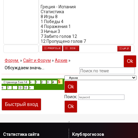
Греция - Испания
Статистика
8 Игры 8
1 Победы 4
4 Поражения 1
3 Ничьи 3
7 Забито голов 12
12 Пропущено голов 7
Форум.
»
Сайт и Форум
»
Архив
»
Обсуждаем значь...
5
Страница
5
из
14
«
1
2
3
4
6
7
…
13
14
»
Поиск:
,
Статистика сайта
Клуб прогнозов