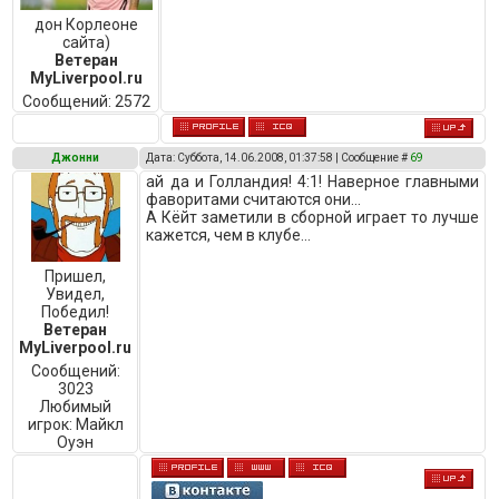
дон Корлеоне
сайта)
Ветеран
MyLiverpool.ru
Сообщений:
2572
Джонни
Дата: Суббота, 14.06.2008, 01:37:58 | Сообщение #
69
ай да и Голландия! 4:1! Наверное главными
фаворитами считаются они...
А Кёйт заметили в сборной играет то лучше
кажется, чем в клубе...
Пришел,
Увидел,
Победил!
Ветеран
MyLiverpool.ru
Сообщений:
3023
Любимый
игрок:
Майкл
Оуэн