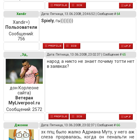
Xandir
Дата: Пятница, 13.06.2008, 20:46:52 | Сообщение #
64
Spiely
, гы))))))))
Xandir=)
Пользователи
Сообщений:
756
_Эд_
Дата: Пятница, 13.06.2008, 23:02:37 | Сообщение #
65
народ а никто не знает почиму тотти нет
в заявках?
дон Корлеоне
сайта)
Ветеран
MyLiverpool.ru
Сообщений:
2572
Джонни
Дата: Пятница, 13.06.2008, 23:02:37 | Сообщение #
66
эх ппц было жалко Адриана Муту, у него аж
слеза прорвалась, когда он пенальти не