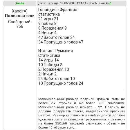
Xandir
Дата: Пятница, 13.06.2008, 12:47:45 | Сообщение #
61
Голандия - Франция
Xandir=)
статистика
Пользователи
21 игры 21
Сообщений:
9 побед 8
756
8 Поражения 9
4 Ничьи 4
47 Забито голов 34
34 Пропущено голов 47
Италия - Румыния
Статистика
14 Игры 14
10 Победы 2
2 Поражения 10
2 Ничьи 2
24 Забито голов 10
10 Пропущено голов 24
Максимальный размер подписи должен быть не
более 2-х строчек и не более 200 символов.
Максимальный размер шрифта - "2". Подпись не
должна содержать текста, выделенного красным
цветом. Размер картинки в вашей подписи должен
удовлетворять следующим требованиям: - размер -
не более 350х60 пикселей суммарно - объем - не
более 40 кб суммарно.