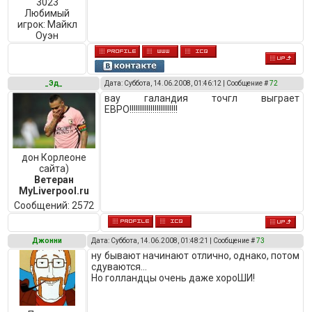
3023
Любимый
игрок:
Майкл
Оуэн
_Эд_
Дата: Суббота, 14.06.2008, 01:46:12 | Сообщение #
72
вау галандия точгл выграет
ЕВРО!!!!!!!!!!!!!!!!!!!!!!!
дон Корлеоне
сайта)
Ветеран
MyLiverpool.ru
Сообщений:
2572
Джонни
Дата: Суббота, 14.06.2008, 01:48:21 | Сообщение #
73
ну бывают начинают отлично, однако, потом
сдуваются...
Но голландцы очень даже хороШИ!