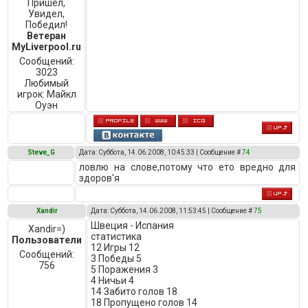
Пришел,
Увидел,
Победил!
Ветеран
MyLiverpool.ru
Сообщений:
3023
Любимый
игрок:
Майкл
Оуэн
Steve_G
Дата: Суббота, 14.06.2008, 10:45:33 | Сообщение #
74
ловлю на слове,потому что ето вредно для
здоров'я
Xandir
Дата: Суббота, 14.06.2008, 11:53:45 | Сообщение #
75
Швеция - Испания
Xandir=)
статистика
Пользователи
12 Игры 12
Сообщений:
3 Победы 5
756
5 Поражения 3
4 Ничьи 4
14 Забито голов 18
18 Пропущено голов 14