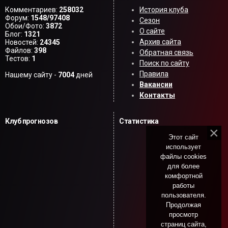
Комментариев:
258032
История клуба
Форум:
1548/97408
Сезон
Обои/Фото:
3872
О сайте
Блог:
1321
Архив сайта
Новостей:
24345
Файлов:
398
Обратная связь
Тестов:
1
Поиск по сайту
Правила
Нашему сайту -
7004
дней
Вакансии
Контакты
Клуб прогнозов
Статистика
Этот сайт
использует
файлы cookies
для более
комфортной
работы
пользователя.
Продолжая
просмотр
страниц сайта,