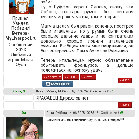
забил...
Ну а Буффон хорош! Однако, скажу, что
Лобонц, вратарь румын, был сегодня
лучшим игроком матча, такое творил!
Пришел,
Увидел,
Матч в целом был равен, конечно, поострее
Победил!
были итальянцы, но у румын были очень
Ветеран
хорошие дальние удары и на контратаках
MyLiverpool.ru
довольно хорошо ловили итальянцев
Сообщений:
румыны. В-общем матч мне понравился, он
3023
был интересным. Сам я болел за Румынию.
Любимый
игрок:
Майкл
Теперь итальянцам нужно
обязательно
Оуэн
обыгрывать французов, а дальше
положиться на госпожу удачу...
Steve_G
Дата: Суббота, 14.06.2008, 00:02:26 | Сообщение #
67
КРАСАВЕЦ Дирк,слов нет.
_Эд_
Дата: Суббота, 14.06.2008, 00:35:15 | Сообщение #
68
самый эфективный футбалист евро!!!!