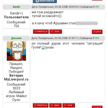
Xandir
Дата: Понедельник, 30.06.2008, 00:49:43 | Сообщение #
191
мя тож раздражает
Xandir=)
тупой он какойто))
Пользователи
Сообщений:
а я хачу чтоб Аршавин стал))))))))))))))))))
756
Джонни
Дата: Понедельник, 30.06.2008, 01:49:11 | Сообщение #
192
он полный дурак этот человек "ситуация"
Гусев!
Пришел,
Увидел,
Победил!
Ветеран
MyLiverpool.ru
Сообщений:
3023
Любимый
игрок:
Майкл
Оуэн