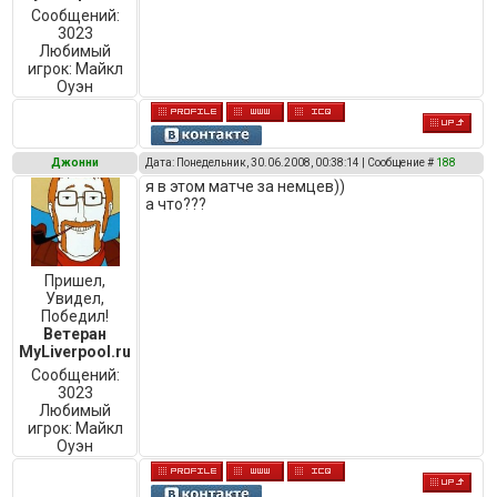
Сообщений:
3023
Любимый
игрок:
Майкл
Оуэн
Джонни
Дата: Понедельник, 30.06.2008, 00:38:14 | Сообщение #
188
я в этом матче за немцев))
а что???
Пришел,
Увидел,
Победил!
Ветеран
MyLiverpool.ru
Сообщений:
3023
Любимый
игрок:
Майкл
Оуэн