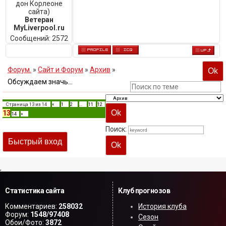
дон Корлеоне
сайта)
Ветеран
MyLiverpool.ru
Сообщений:
2572
Форум.
»
Сайт и Форум
»
Архив
»
Обсуждаем значь...
Страница
13
из
14
«
1
2
…
11
12
13
14
»
Поиск:
,
Статистика сайта
Клуб прогнозов
Комментариев:
258032
История клуба
Форум:
1548/97408
Сезон
Обои/Фото:
3872