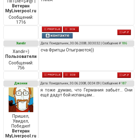
Till I Die<$#@"|
Ветеран
MyLiverpool.ru
Сообщений:
1716
Xandir
Дата: Понедельник, 30.06.2008, 00:30:32 | Сообщение #
186
сча Фритцы Отыграются))
Xandir=)
Пользователи
Сообщений:
756
Джонни
Дата: Понедельник, 30.06.2008, 00:34:09 | Сообщение #
187
я тоже думаю, что Германия забьёт... Они
ещё дадут бой испанцам...
Пришел,
Увидел,
Победил!
Ветеран
MyLiverpool.ru