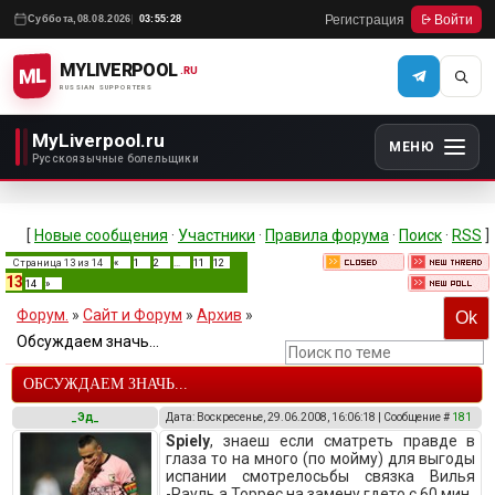
Регистрация
Войти
Суббота,
08.08.2026
03:55:28
MYLIVERPOOL
ML
.RU
RUSSIAN SUPPORTERS
MyLiverpool.ru
МЕНЮ
Русскоязычные болельщики
[
Новые сообщения
·
Участники
·
Правила форума
·
Поиск
·
RSS
]
Страница
13
из
14
«
1
2
…
11
12
13
14
»
Форум.
»
Сайт и Форум
»
Архив
»
Обсуждаем значь...
ОБСУЖДАЕМ ЗНАЧЬ...
_Эд_
Дата: Воскресенье, 29.06.2008, 16:06:18 | Сообщение #
181
Spiely
, знаеш если сматреть правде в
глаза то на много (по мойму) для выгоды
испании смотрелосьбы связка Вилья
-Рауль а Торрес на замену гдето с 60 мин