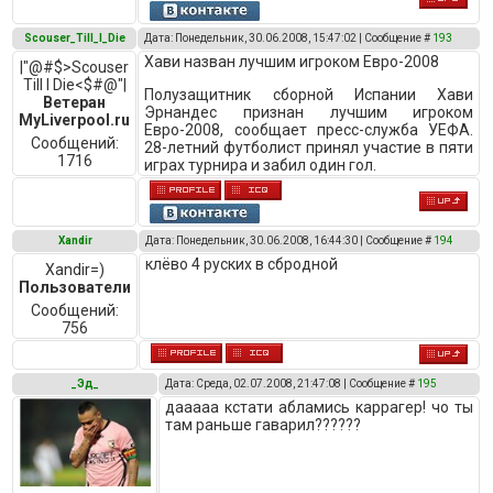
Scouser_Till_I_Die
Дата: Понедельник, 30.06.2008, 15:47:02 | Сообщение #
193
Хави назван лучшим игроком Евро-2008
|"@#$>Scouser
Till I Die<$#@"|
Полузащитник сборной Испании Хави
Ветеран
Эрнандес признан лучшим игроком
MyLiverpool.ru
Евро-2008, сообщает пресс-служба УЕФА.
Сообщений:
28-летний футболист принял участие в пяти
1716
играх турнира и забил один гол.
Xandir
Дата: Понедельник, 30.06.2008, 16:44:30 | Сообщение #
194
клёво 4 руских в сбродной
Xandir=)
Пользователи
Сообщений:
756
_Эд_
Дата: Среда, 02.07.2008, 21:47:08 | Сообщение #
195
дааааа кстати абламись каррагер! чо ты
там раньше гаварил??????