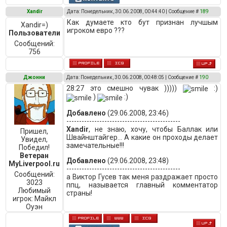
Xandir
Дата: Понедельник, 30.06.2008, 00:44:40 | Сообщение #
189
Как думаете кто бут признан лучшым
Xandir=)
игроком евро ???
Пользователи
Сообщений:
756
Джонни
Дата: Понедельник, 30.06.2008, 00:48:05 | Сообщение #
190
28:27 это смешно чувак )))))
:)
)
:)
Добавлено
(29.06.2008, 23:46)
---------------------------------------------
Xandir
, не знаю, хочу, чтобы Баллак или
Пришел,
Швайнштайгер... А какие он проходы делает
Увидел,
замечательные!!!
Победил!
Ветеран
Добавлено
(29.06.2008, 23:48)
MyLiverpool.ru
---------------------------------------------
Сообщений:
а Виктор Гусев так меня раздражает просто
3023
ппц, называется главный комментатор
Любимый
страны!
игрок:
Майкл
Оуэн