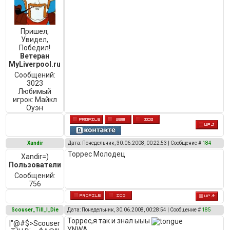
Пришел,
Увидел,
Победил!
Ветеран
MyLiverpool.ru
Сообщений:
3023
Любимый
игрок:
Майкл
Оуэн
Xandir
Дата: Понедельник, 30.06.2008, 00:22:53 | Сообщение #
184
Торрес Молодец
Xandir=)
Пользователи
Сообщений:
756
Scouser_Till_I_Die
Дата: Понедельник, 30.06.2008, 00:28:54 | Сообщение #
185
Торрес,я так и знал ыыы
|"@#$>Scouser
YNWA