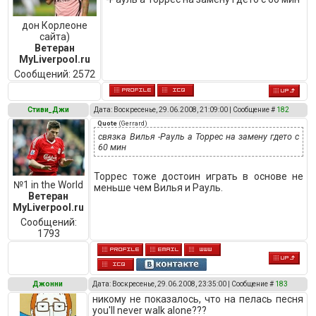
дон Корлеоне
сайта)
Ветеран
MyLiverpool.ru
Сообщений:
2572
Стиви_Джи
Дата: Воскресенье, 29.06.2008, 21:09:00 | Сообщение #
182
Quote
(
Gerrard
)
связка Вилья -Рауль а Торрес на замену гдето с
60 мин
Торрес тоже достоин играть в основе не
№1 in the World
меньше чем Вилья и Рауль.
Ветеран
MyLiverpool.ru
Сообщений:
1793
Джонни
Дата: Воскресенье, 29.06.2008, 23:35:00 | Сообщение #
183
никому не показалось, что на пелась песня
you'll never walk alone???