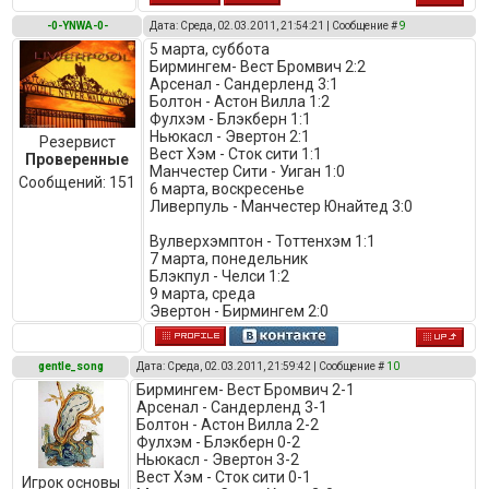
-0-YNWA-0-
Дата: Среда, 02.03.2011, 21:54:21 | Сообщение #
9
5 марта, суббота
Бирмингем- Вест Бромвич 2:2
Арсенал - Сандерленд 3:1
Болтон - Астон Вилла 1:2
Фулхэм - Блэкберн 1:1
Ньюкасл - Эвертон 2:1
Резервист
Вест Хэм - Сток сити 1:1
Проверенные
Манчестер Сити - Уиган 1:0
Сообщений:
151
6 марта, воскресенье
Ливерпуль - Манчестер Юнайтед 3:0
Вулверхэмптон - Тоттенхэм 1:1
7 марта, понедельник
Блэкпул - Челси 1:2
9 марта, среда
Эвертон - Бирмингем 2:0
gentle_song
Дата: Среда, 02.03.2011, 21:59:42 | Сообщение #
10
Бирмингем- Вест Бромвич 2-1
Арсенал - Сандерленд 3-1
Болтон - Астон Вилла 2-2
Фулхэм - Блэкберн 0-2
Ньюкасл - Эвертон 3-2
Вест Хэм - Сток сити 0-1
Игрок основы