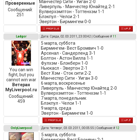
Манчестер Сити - Уиган 2-0
Проверенные
Ливерпуль - Манчестер Юнайтед 2-1
Сообщений:
Вулверхэмптон - Тоттенхэм 1-1
251
Блэкпул - Челси 2-1
Эвертон - Бирмингем 0-0
Ladgor
Дата: Среда, 02.03.2011, 23:00:42 | Сообщение #
11
5 марта, суббота
Бирмингем- Вест Бромвич 1-0
Арсенал - Сандерленд 3-1
Болтон - Астон Вилла 1-1
Фулхэм - Блэкберн 1-0
Ньюкасл - Эвертон 2-1
You can win
Вест Хэм - Сток сити 2-2
fight, but you
Манчестер Сити - Уиган 3-0
cannot win war
6 марта, воскресенье
Ветеран
Ливерпуль - Манчестер Юнайтед 2-0
MyLiverpool.ru
Вулверхэмптон - Тоттенхэм 1-1
Сообщений:
7 марта, понедельник
459
Блэкпул - Челси 1-1
9 марта, среда
Эвертон - Бирмингем 1-0
OnlyLiverpool
Дата: Четверг, 03.03.2011, 00:05:55 | Сообщение #
12
5 марта, суббота
Бирмингем- Вест Бромвич 2-1