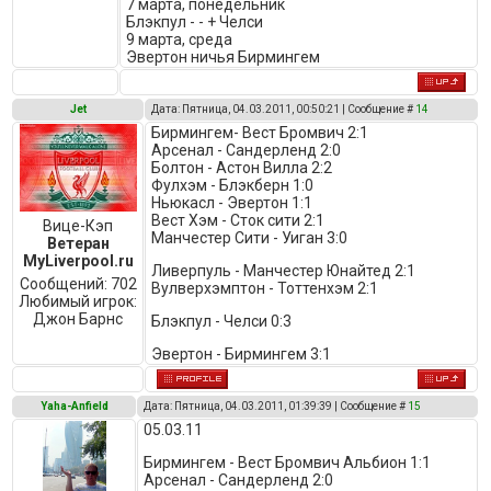
7 марта, понедельник
Блэкпул - - + Челси
9 марта, среда
Эвертон ничья Бирмингем
Jet
Дата: Пятница, 04.03.2011, 00:50:21 | Сообщение #
14
Бирмингем- Вест Бромвич 2:1
Арсенал - Сандерленд 2:0
Болтон - Астон Вилла 2:2
Фулхэм - Блэкберн 1:0
Ньюкасл - Эвертон 1:1
Вест Хэм - Сток сити 2:1
Вице-Кэп
Манчестер Сити - Уиган 3:0
Ветеран
MyLiverpool.ru
Ливерпуль - Манчестер Юнайтед 2:1
Сообщений:
702
Вулверхэмптон - Тоттенхэм 2:1
Любимый игрок:
Джон Барнс
Блэкпул - Челси 0:3
Эвертон - Бирмингем 3:1
Yaha-Anfield
Дата: Пятница, 04.03.2011, 01:39:39 | Сообщение #
15
05.03.11
Бирмингем - Вест Бромвич Альбион 1:1
Арсенал - Сандерленд 2:0