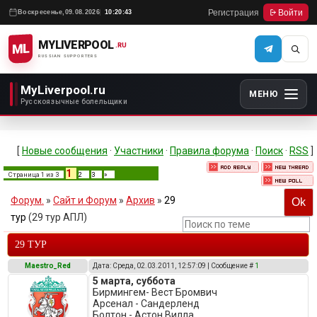
Регистрация
Войти
Воскресенье,
09.08.2026
10:20:43
MYLIVERPOOL
ML
.RU
RUSSIAN SUPPORTERS
MyLiverpool.ru
МЕНЮ
Русскоязычные болельщики
[
Новые сообщения
·
Участники
·
Правила форума
·
Поиск
·
RSS
]
1
Страница
1
из
3
2
3
»
Форум.
»
Сайт и Форум
»
Архив
»
29
тур
(29 тур АПЛ)
29 ТУР
Maestro_Red
Дата: Среда, 02.03.2011, 12:57:09 | Сообщение #
1
5 марта, суббота
Бирмингем- Вест Бромвич
Арсенал - Сандерленд
Болтон - Астон Вилла