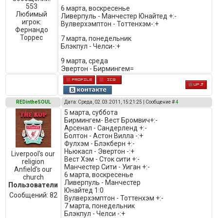
553
6 марта, воскресенье
Любимый
Ливерпуль - Манчестер Юнайтед +:-
игрок:
Вулверхэмптон - Тоттенхэм-:+
Фернандо
Торрес
7 марта, понедельник
Блэкпул - Челси-:+
9 марта, среда
Эвертон - Бирмингем=
REDintheSOUL
Дата: Среда, 02.03.2011, 15:21:25 | Сообщение #
4
5 марта, суббота
Бирмингем- Вест Бромвич+:-
Арсенал - Сандерленд +:-
Болтон - Астон Вилла -:+
Фулхэм - Блэкберн +:-
Ньюкасл - Эвертон -:+
Liverpool's our
Вест Хэм - Сток сити +:-
religion
Манчестер Сити - Уиган +:-
Anfield's our
6 марта, воскресенье
church
Ливерпуль - Манчестер
Пользователи
Юнайтед 1:0
Сообщений:
82
Вулверхэмптон - Тоттенхэм +:-
7 марта, понедельник
Блэкпул - Челси -:+