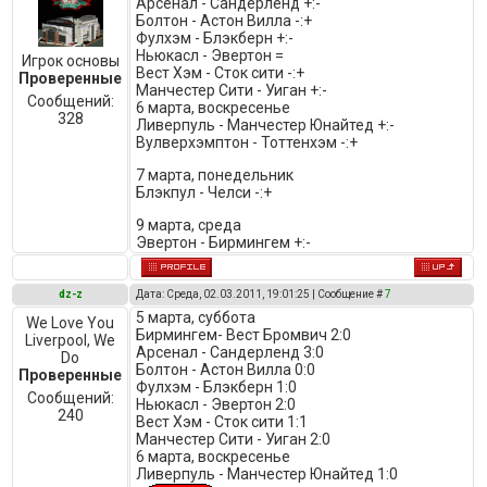
Арсенал - Сандерленд +:-
Болтон - Астон Вилла -:+
Фулхэм - Блэкберн +:-
Ньюкасл - Эвертон =
Игрок основы
Вест Хэм - Сток сити -:+
Проверенные
Манчестер Сити - Уиган +:-
Сообщений:
6 марта, воскресенье
328
Ливерпуль - Манчестер Юнайтед +:-
Вулверхэмптон - Тоттенхэм -:+
7 марта, понедельник
Блэкпул - Челси -:+
9 марта, среда
Эвертон - Бирмингем +:-
dz-z
Дата: Среда, 02.03.2011, 19:01:25 | Сообщение #
7
5 марта, суббота
We Love You
Бирмингем- Вест Бромвич 2:0
Liverpool, We
Арсенал - Сандерленд 3:0
Do
Болтон - Астон Вилла 0:0
Проверенные
Фулхэм - Блэкберн 1:0
Сообщений:
Ньюкасл - Эвертон 2:0
240
Вест Хэм - Сток сити 1:1
Манчестер Сити - Уиган 2:0
6 марта, воскресенье
Ливерпуль - Манчестер Юнайтед 1:0