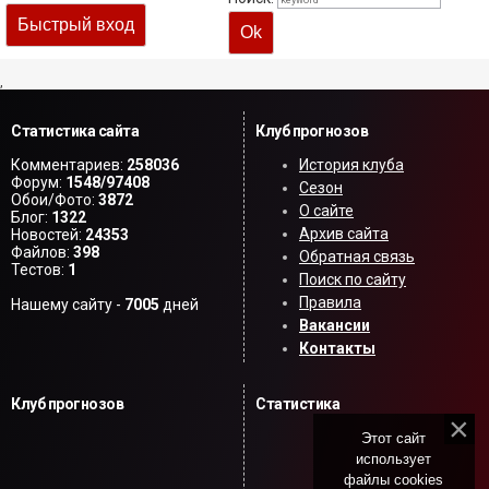
,
Статистика сайта
Клуб прогнозов
Комментариев:
258036
История клуба
Форум:
1548/97408
Сезон
Обои/Фото:
3872
О сайте
Блог:
1322
Архив сайта
Новостей:
24353
Файлов:
398
Обратная связь
Тестов:
1
Поиск по сайту
Правила
Нашему сайту -
7005
дней
Вакансии
Контакты
Клуб прогнозов
Статистика
Этот сайт
использует
файлы cookies