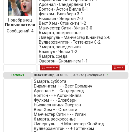
Арсенал - Сандерленд 1-1
Болтон - Астон Вилла 0-1
Фулхэм - Блэкберн 3-1
Ньюкасл - Эвертон 2-0
Новобранец
Вест Хэм - Сток сити 1-2
Пользователи
Манчестер Сити - Уиган 3-0
Сообщений:
4
6 марта, воскресенье
Ливерпуль - Манчестер Юнайтед 2-0
Вулверхэмптон - Тоттенхэм 0-2
7 марта, понедельник
Блэкпул - Челси 1-2
9 марта, среда
Эвертон - Бирмингем 1-1
Torres21
Дата: Пятница, 04.03.2011, 00:49:55 | Сообщение #
13
5 марта, суббота
Бирмингем + - - Вест Бромвич
Арсенал + - - Сандерленд
Болтон - - + Астон Вилла
Фулхэм + - - Блэкберн
Ньюкасл ничья Эвертон
Вест Хэм + - Сток сити
Манчестер Сити + - - Уиган
6 марта, воскресенье
Ливерпуль - - + Манчестер Юнайтед
Вулверхэмптон - - + Тоттенхэм