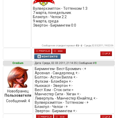
Вулверхэмптон - Тоттенхэм 1:3
7 марта, понедельник
Блэкпул - Челси 2:2
9 марта, среда
Эвертон - Бирмингем 0:0
dz-z
Сообщение отредактировал
-
Среда, 02.03.2011, 19:02:06
Oredium
Дата: Среда, 02.03.2011, 21:14:35 | Сообщение #
8
Бирмингем- Вест Бромвич -:+
Арсенал - Сандерленд +:-
Болтон - Астон Вилла +:-
Фулхэм - Блэкберн +:-
Ньюкасл - Эвертон +:-
Вест Хэм - Сток сити =
Новобранец
Манчестер Сити - Уиган +:-
Пользователи
Ливерпуль - Манчестер Юнайтед +:-
Сообщений:
4
Вулверхэмптон - Тоттенхэм -:+
Блэкпул - Челси -:+
Эвертон - Бирмингем +:-