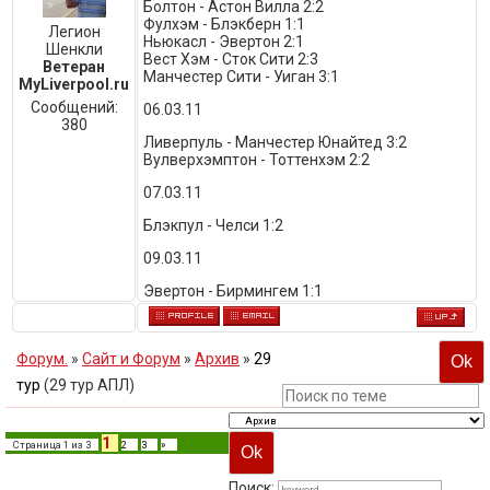
Болтон - Астон Вилла 2:2
Фулхэм - Блэкберн 1:1
Легион
Ньюкасл - Эвертон 2:1
Шенкли
Вест Хэм - Сток Сити 2:3
Ветеран
Манчестер Сити - Уиган 3:1
MyLiverpool.ru
Сообщений:
06.03.11
380
Ливерпуль - Манчестер Юнайтед 3:2
Вулверхэмптон - Тоттенхэм 2:2
07.03.11
Блэкпул - Челси 1:2
09.03.11
Эвертон - Бирмингем 1:1
Форум.
»
Сайт и Форум
»
Архив
»
29
тур
(29 тур АПЛ)
1
Страница
1
из
3
2
3
»
Поиск: