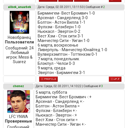
alibek_anuarbek
Дата: Среда, 02.03.2011, 13:11:50 | Сообщение #
2
Бирмингем- Вест Бромвич 1-0
Арсенал - Сандерленд 3-0
Болтон - Астон Вилла 1-1
Фулхэм - Блэкберн 1-0
Ньюкасл - Эвертон 0-2
Вест Хэм - Сток сити 3-1
Новобранец
Манчестер Сити - Уиган 1-0
Пользователи
6 марта, воскресенье
Сообщений:
24
Ливерпуль - Манчестер Юнайтед 1-0
Любимый
Вулверхэмптон - Тоттенхэм 0-1
игрок:
Messi &
7 марта, понедельник
Suarez
Блэкпул - Челси 0-3
9 марта, среда
Эвертон - Бирмингем 3-1
chemez
Дата: Среда, 02.03.2011, 14:10:22 | Сообщение #
3
5 марта, суббота
Бирмингем- Вест Бромвич -:+
Арсенал - Сандерленд +:-
Болтон - Астон Вилла =
Фулхэм - Блэкберн +:-
Ньюкасл - Эвертон -:+
LFC YNWA
Вест Хэм - Сток сити =
Проверенные
Манчестер Сити - Уиган +:-
Сообщений: