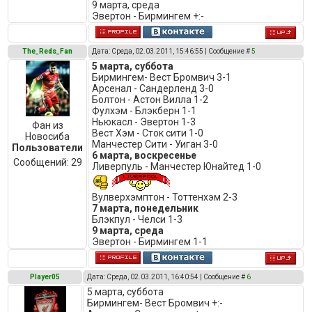
9 марта, среда
Эвертон - Бирмингем +:-
The_Reds_Fan
Дата: Среда, 02.03.2011, 15:46:55 | Сообщение #
5
5 марта, суббота
Бирмингем- Вест Бромвич 3-1
Арсенал - Сандерленд 3-0
Болтон - Астон Вилла 1-2
Фулхэм - Блэкберн 1-1
Ньюкасл - Эвертон 1-3
Фан из
Вест Хэм - Сток сити 1-0
Новосиба
Манчестер Сити - Уиган 3-0
Пользователи
6 марта, воскресенье
Сообщений:
29
Ливерпуль - Манчестер Юнайтед 1-0
Вулверхэмптон - Тоттенхэм 2-3
7 марта, понедельник
Блэкпул - Челси 1-3
9 марта, среда
Эвертон - Бирмингем 1-1
Player05
Дата: Среда, 02.03.2011, 16:40:54 | Сообщение #
6
5 марта, суббота
Бирмингем- Вест Бромвич +:-