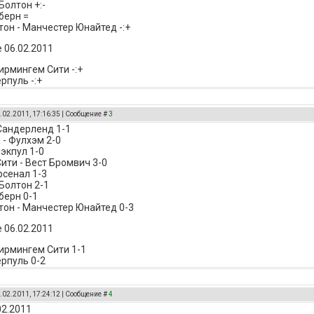
Болтон +:-
берн =
он - Манчестер Юнайтед -:+
 06.02.2011
Бирмингем Сити -:+
рпуль -:+
.02.2011, 17:16:35 | Сообщение #
3
 Сандерленд 1-1
 - Фулхэм 2-0
лэкпул 1-0
ити - Вест Бромвич 3-0
рсенал 1-3
 Болтон 2-1
берн 0-1
он - Манчестер Юнайтед 0-3
 06.02.2011
Бирмингем Сити 1-1
ерпуль 0-2
.02.2011, 17:24:12 | Сообщение #
4
02.2011