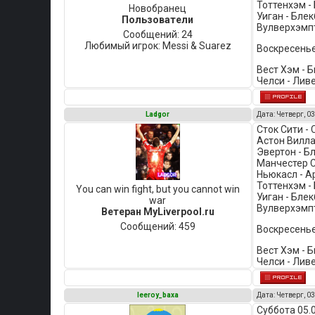
Тоттенхэм - 
Новобранец
Уиган - Блек
Пользователи
Вулверхэмпт
Сообщений:
24
Любимый игрок:
Messi & Suarez
Воскресенье
Вест Хэм - 
Челси - Ливе
Ladgor
Дата: Четверг, 03
Сток Сити -
Астон Вилла
Эвертон - Б
Манчестер С
Ньюкасл - А
Тоттенхэм -
You can win fight, but you cannot win
Уиган - Блек
war
Вулверхэмпт
Ветеран MyLiverpool.ru
Сообщений:
459
Воскресенье
Вест Хэм - 
Челси - Лив
leeroy_baxa
Дата: Четверг, 03
Суббота 05.