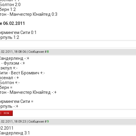
Болтон 2:0
берн 1:2
он - Манчестер Юнайтед 0:3
 06.02.2011
Бирмингем Сити 0:1
ерпуль 1:2
.02.2011, 18:08:06 | Сообщение #
8
Сандерленд -:+
- Фулхэм -:+
экпул +:-
ити - Вест Бромвич +:-
сенал -:+
Болтон +:-
берн =
он - Манчестер Юнайтед -:+
Бирмингем Сити =
рпуль -:+
.02.2011, 18:09:23 | Сообщение #
9
02.2011
 Сандерленд 3:1