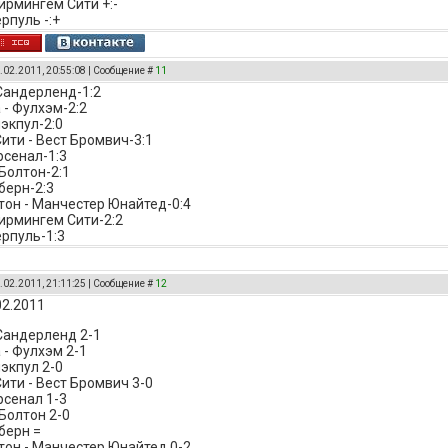
Бирмингем Сити +:-
рпуль -:+
.02.2011, 20:55:08 | Сообщение #
11
 Сандерленд-1:2
 - Фулхэм-2:2
лэкпул-2:0
ити - Вест Бромвич-3:1
рсенал-1:3
 Болтон-2:1
берн-2:3
он - Манчестер Юнайтед-0:4
Бирмингем Сити-2:2
ерпуль-1:3
.02.2011, 21:11:25 | Сообщение #
12
02.2011
 Сандерленд 2-1
 - Фулхэм 2-1
лэкпул 2-0
ити - Вест Бромвич 3-0
рсенал 1-3
 Болтон 2-0
берн =
он - Манчестер Юнайтед 0-2