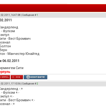
.02.2011, 16:47:08 | Сообщение #
1
02.2011
 Сандерленд
 - Фулхэм
лэкпул
ити - Вест Бромвич
рсенал
 Болтон
кберн
тон - Манчестер Юнайтед
 06.02.2011
Бирмингем Сити
ерпуль
.02.2011, 17:10:36 | Сообщение #
2
Сандерленд -:+
- Фулхэм +:-
экпул +:-
ити - Вест Бромвич +:-
сенал -:+