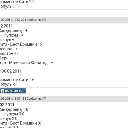
Бирмингем Сити 2:2
ерпуль 1:1
.02.2011, 17:57:22 | Сообщение #
6
02.2011
Сандерленд -:+
- Фулхэм -:+
экпул +:-
ити - Вест Бромвич +:-
сенал -:+
Болтон +:-
берн -:+
он - Манчестер Юнайтед -:+
 06.02.2011
Бирмингем Сити -:+
рпуль -:+
.02.2011, 18:07:15 | Сообщение #
7
02.2011
 Сандерленд 1:0
 - Фулхэм 3:0
экпул 2:0
ити - Вест Бромвич 3:1
рсенал 1:1