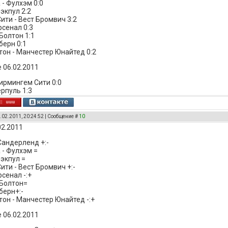
 - Фулхэм 0:0
экпул 2:2
ити - Вест Бромвич 3:2
рсенал 0:3
Болтон 1:1
берн 0:1
он - Манчестер Юнайтед 0:2
 06.02.2011
Бирмингем Сити 0:0
ерпуль 1:3
.02.2011, 20:24:52 | Сообщение #
10
02.2011
Сандерленд +:-
 - Фулхэм =
лэкпул =
ити - Вест Бромвич +:-
сенал -:+
 Болтон=
берн+:-
он - Манчестер Юнайтед -:+
 06.02.2011