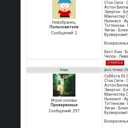
Сток Сити -
Астон Вилла 
Эвертон - Бл
Манчестер С
Ньюкасл - Ар
Новобранец
Тоттенхэм - 
Пользователи
Уиган - Блек
Сообщений:
2
Вулверхэмпт
Воскресенье
Вест Хэм - 
Челси - Лив
Diego
Дата: Четверг, 03
Суббота 05.
Сток Сити -
Астон Вилла
Эвертон - Бл
Манчестер С
Ньюкасл - А
Игрок основы
Тоттенхэм - 
Проверенные
Уиган - Блек
Сообщений:
297
Вулверхэмпт
Воскресенье