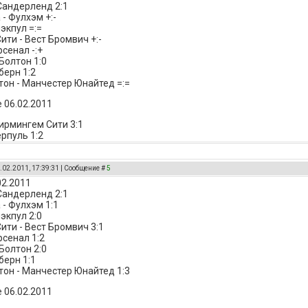
 Сандерленд 2:1
- Фулхэм +:-
экпул =:=
ити - Вест Бромвич +:-
сенал -:+
Болтон 1:0
берн 1:2
он - Манчестер Юнайтед =:=
 06.02.2011
Бирмингем Сити 3:1
ерпуль 1:2
.02.2011, 17:39:31 | Сообщение #
5
02.2011
 Сандерленд 2:1
 - Фулхэм 1:1
экпул 2:0
ити - Вест Бромвич 3:1
рсенал 1:2
Болтон 2:0
берн 1:1
он - Манчестер Юнайтед 1:3
 06.02.2011