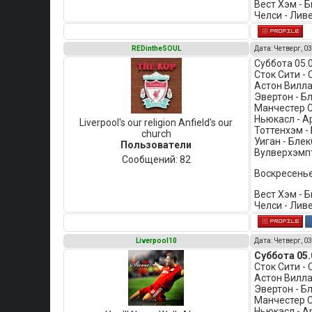
Вест Хэм - 
Челси - Лив
REDintheSOUL
Дата: Четверг, 03
Суббота 05.
Сток Сити - 
Астон Вилла 
Эвертон - Бл
Манчестер С
Ньюкасл - Ар
Liverpool's our religion Anfield's our
Тоттенхэм - 
church
Уиган - Блек
Пользователи
Вулверхэмпт
Сообщений:
82
Воскресенье
Вест Хэм - 
Челси - Ливе
Liverpool10
Дата: Четверг, 03
Суббота 05.
Сток Сити -
Астон Вилла
Эвертон - Бл
Манчестер С
Ньюкасл - А