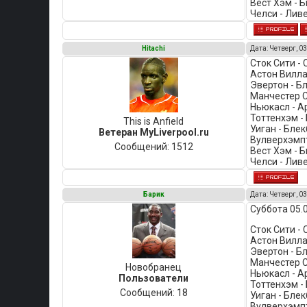
Вест Хэм - 
Челси - Ливе
Hitachi
Дата: Четверг, 03
Сток Сити -
Астон Вилла
Эвертон - Б
Манчестер С
Ньюкасл - А
Тоттенхэм -
This is Anfield
Уиган - Блек
Ветеран MyLiverpool.ru
Вулверхэмпт
Сообщений:
1512
Вест Хэм - 
Челси - Лив
Барик
Дата: Четверг, 03
Суббота 05.
Сток Сити -
Астон Вилла
Эвертон - Б
Манчестер С
Новобранец
Ньюкасл - А
Пользователи
Тоттенхэм -
Сообщений:
18
Уиган - Блек
Вулверхэмпт