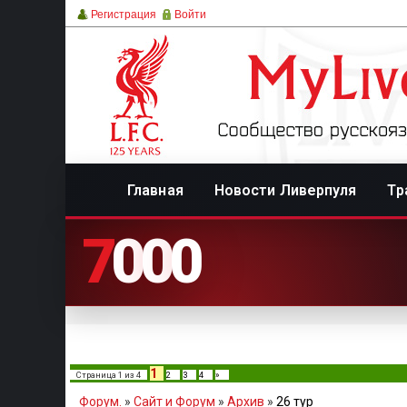
Регистрация
Войти
Главная
Новости Ливерпуля
Тр
7
0
0
0
1
Страница
1
из
4
2
3
4
»
Форум.
»
Сайт и Форум
»
Архив
»
26 тур