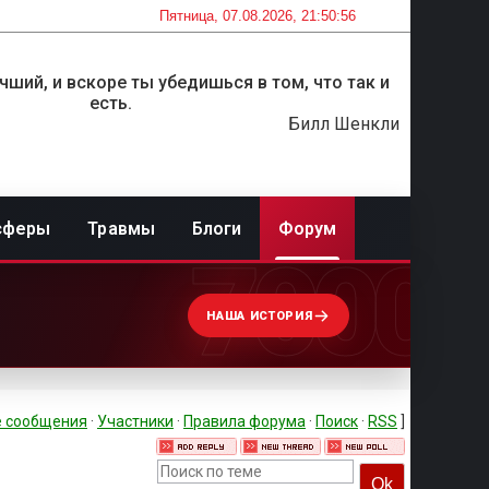
Пятница, 07.08.2026, 21:50:56
учший, и вскоре ты убедишься в том, что так и
есть.
Билл Шенкли
сферы
Травмы
Блоги
Форум
7000
НАША ИСТОРИЯ
 сообщения
·
Участники
·
Правила форума
·
Поиск
·
RSS
]