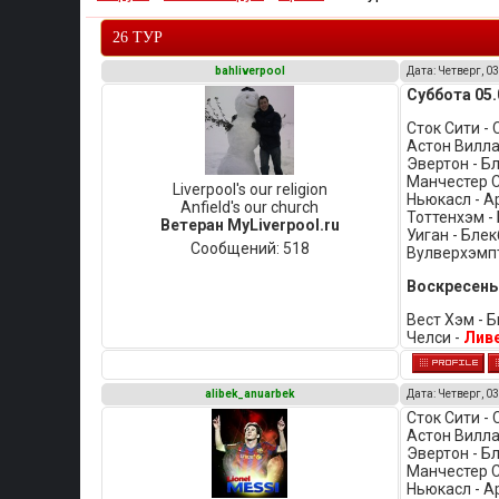
26 ТУР
bahliverpool
Дата: Четверг, 03
Суббота 05.
Сток Сити -
Астон Вилла
Эвертон - Б
Манчестер С
Liverpool's our religion
Ньюкасл - А
Anfield's our church
Тоттенхэм -
Ветеран MyLiverpool.ru
Уиган - Бле
Сообщений:
518
Вулверхэмп
Воскресенье
Вест Хэм - 
Челси -
Лив
alibek_anuarbek
Дата: Четверг, 03
Сток Сити - 
Астон Вилла 
Эвертон - Бл
Манчестер С
Ньюкасл - Ар