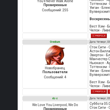
You'll Never Walk Alone
Тоттенхэм - 
Проверенные
Уиган - Блек
Сообщений:
255
Вулверхэмпт
Воскресенье
Вест Хэм - 
Челси - Лив
Oredium
Дата: Четверг, 03
Сток Сити - 
Астон Вилла 
Эвертон - Бл
Манчестер С
Ньюкасл - Ар
Тоттенхэм - 
Новобранец
Уиган - Блек
Пользователи
Вулверхэмпт
Сообщений:
4
Вест Хэм - 
Челси - Ливе
dz-z
Дата: Четверг, 03
Суббота 05.
We Love You Liverpool, We Do
Сток Сити -
Проверенные