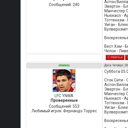
Астон Вилла
Сообщений:
240
Эвертон - Бл
Манчестер С
Ньюкасл - А
Тоттенхэм - 
Уиган - Блек
Вулверхэмпт
Воскресенье
Вест Хэм - 
Челси - Лив
chemez
Дата: Четверг, 03
Суббота 05.
Сток Сити - 
Астон Вилла
Эвертон - Б
Манчестер С
LFC YNWA
Ньюкасл - Ар
Проверенные
Тоттенхэм -
Сообщений:
553
Уиган - Блек
Любимый игрок:
Фернандо Торрес
Вулверхэмпт
Воскресенье