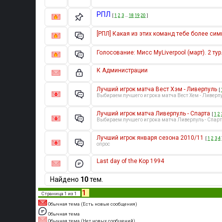
РПЛ
[
1
2
3
…
18
19
20
]
[РПЛ] Какая из этих команд тебе более си
Голосование: Мисс MyLiverpool (март). 2 тур
К Администрации
Лучший игрок матча Вест Хэм - Ливерпуль
[
Выбираем лучшего игрока матча Вест Хем - Ливерп
Лучший игрок матча Ливерпуль - Спарта
[
1
2
Выбираем лучшего игрока матча Ливерпуль - Спар
Лучший игрок января сезона 2010/11
[
1
2
3
4
опрос
Last day of the Kop 1994
Найдено
10
тем.
1
Страница
1
из
1
Обычная тема (Есть новые сообщения)
Обычная тема
Обычная тема (Нет новых сообщений)