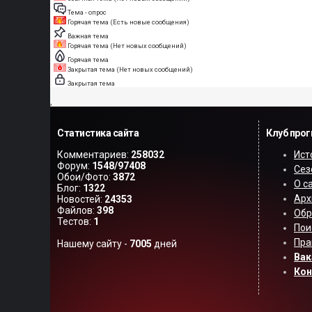
Тема - опрос
Горячая тема (Есть новые сообщения)
Важная тема
Горячая тема (Нет новых сообщений)
Горячая тема
Закрытая тема (Нет новых сообщений)
Закрытая тема
,
Статистика сайта
Клуб про
Комментариев:
258032
Ист
Форум:
1548/97408
Сез
Обои/Фото:
3872
О с
Блог:
1322
Арх
Новостей:
24353
Файлов:
398
Обр
Тестов:
1
Пои
Пра
Нашему сайту -
7005
дней
Вак
Ко