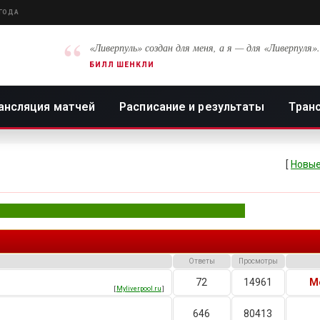
 ГОДА
“
«Ливерпуль» создан для меня, а я — для «Ливерпуля».
БИЛЛ ШЕНКЛИ
ансляция матчей
Расписание и результаты
Тран
[
Новые
Ответы
Просмотры
72
14961
М
[
Myliverpool.ru
]
646
80413