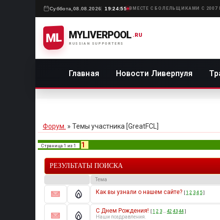
Суббота,
08.08.2026
19:24:55
ВМЕСТЕ С БОЛЕЛЬЩИКАМИ С 2007
MYLIVERPOOL
ML
.RU
RUSSIAN SUPPORTERS
Главная
Новости Ливерпуля
Тр
Форум.
»
Темы участника [GreatFCL]
1
Страница
1
из
1
РЕЗУЛЬТАТЫ ПОИСКА
Тема
Как вы узнали о нашем сайте?
[
1
2
3
4
5
]
С Днем Рождения!
[
1
2
3
…
42
43
44
]
Наши поздравления.