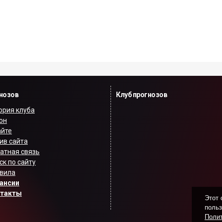
гнозов
Клуб прогнозов
ория клуба
он
айте
ив сайта
атная связь
ск по сайту
вила
ансии
нтакты
Этот 
польз
Полит