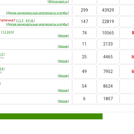
[
Myliverpool.ru
]
299
43929
[
Другие национальные чемпионаты и клубы
]
мпатична?
[
1
2
3
…
8
9
10
]
147
22819
[
Другие национальные чемпионаты и клубы
]
.
[
1
2
3
4
5
]
74
10565
[
Архив
]
11
2133
[
Архив
]
1
2
]
25
4465
l
уль
[
Архив
]
3
4
]
49
7952
l
та
[
Архив
]
]
54
8624
[
Архив
]
6
1807
[
Архив
]