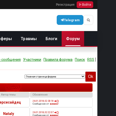
Регистрация
Войти
Telegram
сферы
Травмы
Блоги
Форум
 сообщения
·
Участники
·
Правила форума
·
Поиск
·
RSS
]
Автор темы
Обновления
26.01.2018, 02:30:18
ерсисайдец
Сообщение от:
викинг
26.01.2018, 02:22:07
Nataly
Сообщение от:
викинг