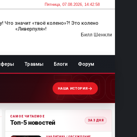
Пятница, 07.08.2026, 14:42:58
! Что значит «твоё колено»?! Это колено
«Ливерпуля»!
Билл Шенкли
сферы
Травмы
Блоги
Форум
7000
НАША ИСТОРИЯ
САМОЕ ЧИТАЕМОЕ
ЗА 3 ДНЯ
Топ-5 новостей
АНАЛИТИКА / ОБСУЖДЕНИЕ