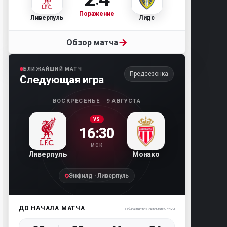
Поражение
Ливерпуль
Лидс
→
Обзор матча
БЛИЖАЙШИЙ МАТЧ
Предсезонка
Следующая игра
ВОСКРЕСЕНЬЕ · 9 АВГУСТА
VS
16:30
МСК
Ливерпуль
Монако
Энфилд · Ливерпуль
ДО НАЧАЛА МАТЧА
Обновляется автоматически