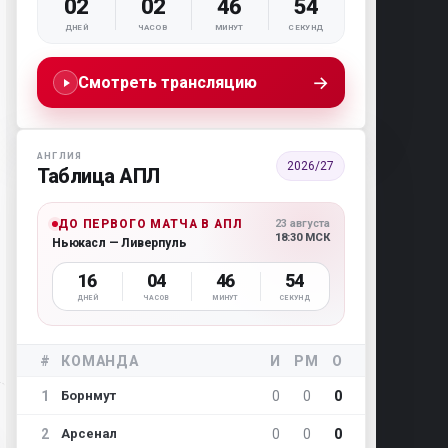
02
02
46
53
ДНЕЙ
ЧАСОВ
МИНУТ
СЕКУНД
→
Смотреть трансляцию
АНГЛИЯ
2026/27
Таблица АПЛ
ДО ПЕРВОГО МАТЧА В АПЛ
23 августа
18:30 МСК
Ньюкасл — Ливерпуль
16
04
46
53
ДНЕЙ
ЧАСОВ
МИНУТ
СЕКУНД
#
КОМАНДА
И
РМ
О
1
0
0
0
Борнмут
2
0
0
0
Арсенал