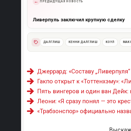
←
ПРЕДЫДУЩАЯ НОВОСТЬ
Ливерпуль заключил крупную сделку
ДАЛГЛИШ
КЕННИ ДАЛГЛИШ
КОУЛ
МАК
Джеррард: «Составу „Ливерпуля“
Гакпо открыт к «Тоттенхэму»: «Л
Пять вингеров и один ван Дейк:
Леони: «Я сразу понял — это кре
«Трабзонспор» официально назв
Выскаж