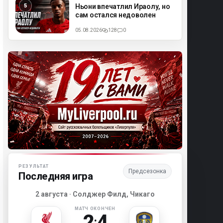
ML
Ньони впечатлил Ираолу, но
сам остался недоволен
05.08.2026
128
0
Матч-центр «Ливерпуля»
РЕЗУЛЬТАТ
Предсезонка
Последняя игра
2 августа · Солджер Филд, Чикаго
МАТЧ ОКОНЧЕН
2
4
: