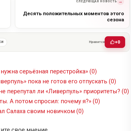
→
СЛЕДУЮЩАЯ НОВОСТЬ
Десять положительных моментов этого
сезона
+0
Нравится
СИ
 нужна серьёзная перестройка»
(0)
иверпуль» пока не готов его отпускать
(0)
 не перепутал ли «Ливерпуль» приоритеты?
(0)
сты. А потом спросил: почему я?»
(0)
ал Салаха своим новичком
(0)
ите свое мнение