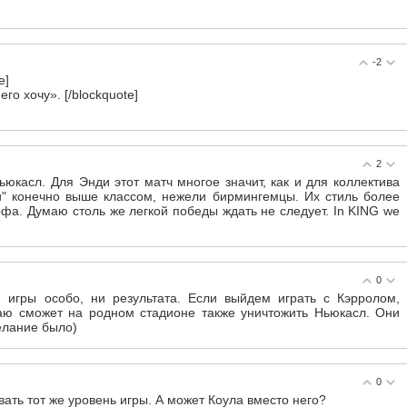
-2
e]
го хочу». [/blockquote]
2
касл. Для Энди этот матч многое значит, как и для коллектива
и" конечно выше классом, нежели бирмингемцы. Их стиль более
фа. Думаю столь же легкой победы ждать не следует. In KING we
0
 игры особо, ни результата. Если выйдем играть с Кэрролом,
ю сможет на родном стадионе также уничтожить Ньюкасл. Они
елание было)
0
вать тот же уровень игры. А может Коула вместо него?