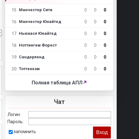
15
0
0
0
Манчестер Сити
16
0
0
0
Манчестер Юнайтед
17
0
0
0
Ньюкасл Юнайтед
18
0
0
0
Ноттингем Форест
19
0
0
0
Сандерленд
20
0
0
0
Тоттенхэм
Полная таблица АПЛ
↗
Чат
Логин:
Пароль:
запомнить