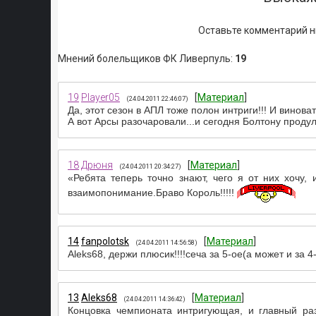
Оставьте комментарий н
Мнений болельщиков ФК Ливерпуль
:
19
19
Player05
[
Материал
]
(24.04.2011 22:46:07)
Да, этот сезон в АПЛ тоже полон интриги!!! И винов
А вот Арсы разочаровали...и сегодня Болтону продули
18
Дрюня
[
Материал
]
(24.04.2011 20:34:27)
«Ребята теперь точно знают, чего я от них хочу,
взаимопонимание.Браво Король!!!!!
14
fanpolotsk
[
Материал
]
(24.04.2011 14:56:58)
Aleks68, держи плюсик!!!!сеча за 5-ое(а может и за 4
13
Aleks68
[
Материал
]
(24.04.2011 14:36:42)
Концовка чемпионата интригующая, и главный раз