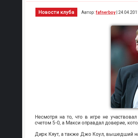
Новости клуба
Автор:
fafnerboy
| 24.04.201
Несмотря на то, что в игре не участвов
счетом 5-0, а Макси оправдал доверие, кот
Дирк Кяут, а также Джо Коул, вышедший на 