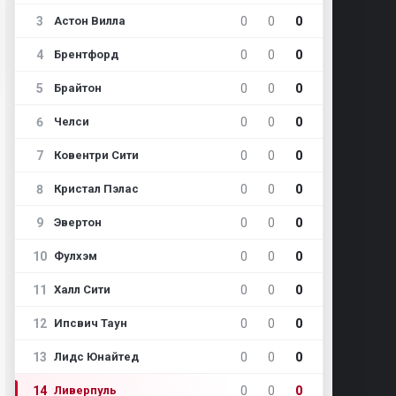
3
0
0
0
Астон Вилла
4
0
0
0
Брентфорд
5
0
0
0
Брайтон
6
0
0
0
Челси
7
0
0
0
Ковентри Сити
8
0
0
0
Кристал Пэлас
9
0
0
0
Эвертон
10
0
0
0
Фулхэм
11
0
0
0
Халл Сити
12
0
0
0
Ипсвич Таун
13
0
0
0
Лидс Юнайтед
14
0
0
0
Ливерпуль