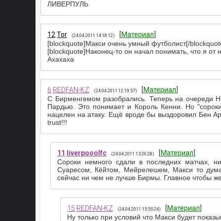
ЛИВЕРПУЛЬ
12
Tor
[
Материал
]
(24.04.2011 14:18:12)
[blockquote]Макси очень умный футболист[/blockquot
[blockquote]Наконец-то он начал понимать, что я от не
Ахахаха
6
REDFAN-KZ
[
Материал
]
(24.04.2011 12:19:57)
С Бирменгемом разобрались. Теперь на очереди Нью
Пардью. Это понимает и Король Кенни. Но "сорок
нацелен на атаку. Ещё вроде бы выздоровил Бен Ар
trust!!!
11
liverpooolfc
[
Материал
]
(24.04.2011 13:20:28)
Сороки немного сдали в последних матчах, ни
Суаресом, Кёйтом, Мейрелешем, Макси то дума
сейчас ни чем не лучше Бирмы. Главное чтобы ж
15
REDFAN-KZ
[
Материал
]
(24.04.2011 15:55:24)
Ну только при условий что Макси будет показы