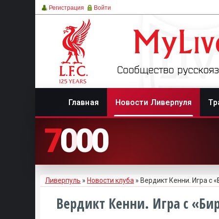
Регистрация
Войти
Главная
Новости Ливерпуля
Тр
7
0
0
0
Ливерпуль
»
Новости клуба
» Вердикт Кенни. Игра с 
Вердикт Кенни. Игра с «Б