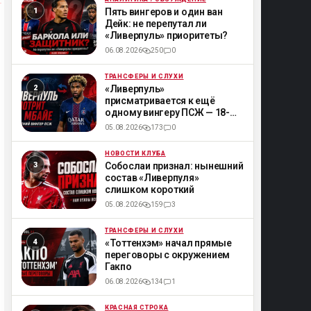
ML
Пять вингеров и один ван
Дейк: не перепутал ли
«Ливерпуль» приоритеты?
06.08.2026
250
0
ТРАНСФЕРЫ И СЛУХИ
ML
«Ливерпуль»
присматривается к ещё
одному вингеру ПСЖ — 18-
летнему Мбайе
05.08.2026
173
0
НОВОСТИ КЛУБА
ML
Собослаи признал: нынешний
состав «Ливерпуля»
слишком короткий
05.08.2026
159
3
ТРАНСФЕРЫ И СЛУХИ
ML
«Тоттенхэм» начал прямые
переговоры с окружением
Гакпо
06.08.2026
134
1
КРАСНАЯ СТРОКА