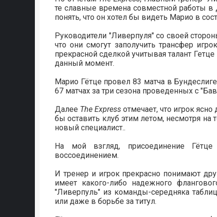
те славные времена совместной работы в 
понять, что он хотел бы видеть Марио в с
Руководители "Ливерпуля" со своей сторон
что они смогут заполучить трансфер игрок
прекрасной сделкой учитывая талант Гетце
данный момент.
Марио Гётце провел 83 матча в Бундеслиге
67 матчах за три сезона проведенных с "Бав
Далее
The Express
отмечает, что игрок ясно 
бы оставить клуб этим летом, несмотря на 
новый специалист..
На мой взгляд, присоединение Гётце
воссоединением.
И тренер и игрок прекрасно понимают друг
имеет какого-либо надежного фланговог
"Ливерпуль" из команды-середняка таблиц
или даже в борьбе за титул.