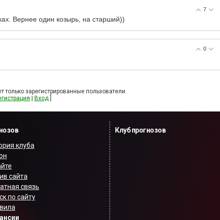
7
ках. Вернее один козырь, на старший))
0
т только зарегистрированные пользователи.
егистрация
|
Вход
]
гнозов
Клуб прогнозов
ория клуба
он
айте
ив сайта
атная связь
ск по сайту
вила
ансии