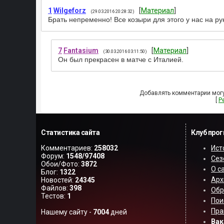
1
Wilgeforz
[
Материал
]
(29.03.2016 20:28:32)
Брать непременно! Все козыри для этого у нас на ру
7
Fantasium
[
Материал
]
(30.03.2016 03:11:50)
Он был прекрасен в матче с Италией.
Добавлять комментарии могу
[
Р
Статистика сайта
Клуб про
Комментариев:
258032
Ист
Форум:
1548/97408
Сез
Обои/Фото:
3872
О с
Блог:
1322
Арх
Новостей:
24345
Файлов:
398
Обр
Тестов:
1
Пои
Пра
Нашему сайту -
7004
дней
Вак