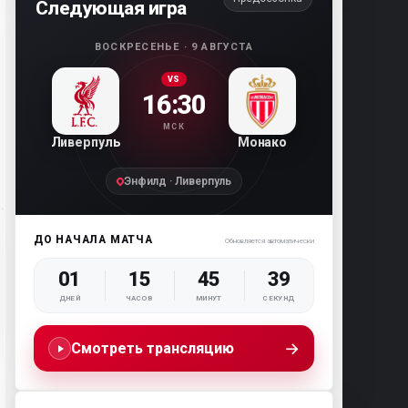
Следующая игра
ВОСКРЕСЕНЬЕ · 9 АВГУСТА
VS
16:30
МСК
Ливерпуль
Монако
Энфилд · Ливерпуль
ДО НАЧАЛА МАТЧА
Обновляется автоматически
01
15
45
38
ДНЕЙ
ЧАСОВ
МИНУТ
СЕКУНД
→
Смотреть трансляцию