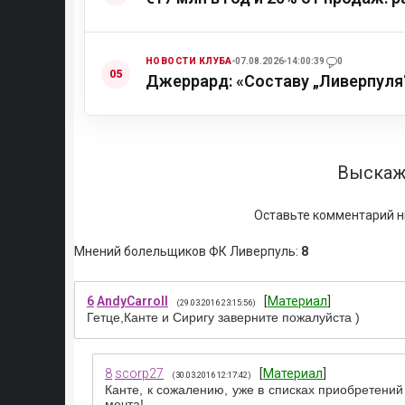
НОВОСТИ КЛУБА
07.08.2026
14:00:39
0
Джеррард: «Составу „Ливерпуля
Выскаж
Оставьте комментарий н
Мнений болельщиков ФК Ливерпуль
:
8
6
AndyCarroll
[
Материал
]
(29.03.2016 23:15:56)
Гетце,Канте и Сиригу заверните пожалуйста )
8
scorp27
[
Материал
]
(30.03.2016 12:17:42)
Канте, к сожалению, уже в списках приобретений 
мечта!