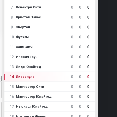
7
0
0
0
Ковентри Сити
8
0
0
0
Кристал Пэлас
9
0
0
0
Эвертон
10
0
0
0
Фулхэм
11
0
0
0
Халл Сити
12
0
0
0
Ипсвич Таун
13
0
0
0
Лидс Юнайтед
14
0
0
0
Ливерпуль
15
0
0
0
Манчестер Сити
16
0
0
0
Манчестер Юнайтед
17
0
0
0
Ньюкасл Юнайтед
18
0
0
0
Ноттингем Форест