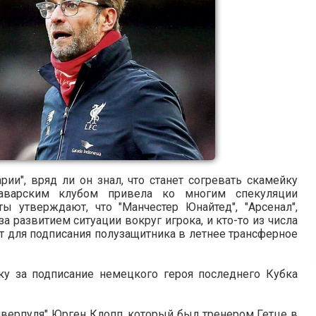
ии", вряд ли он знал, что станет согревать скамейку
баварским клубом привела ко многим спекуляции
ты утверждают, что "Манчестер Юнайтед", "Арсенал",
а развитием ситуации вокруг игрока, и кто-то из числа
т для подписания полузащитника в летнее трансферное
ку за подписание немецкого героя последнего Кубка
иверпуля" Юрген Клопп, который был тренером Гетце в