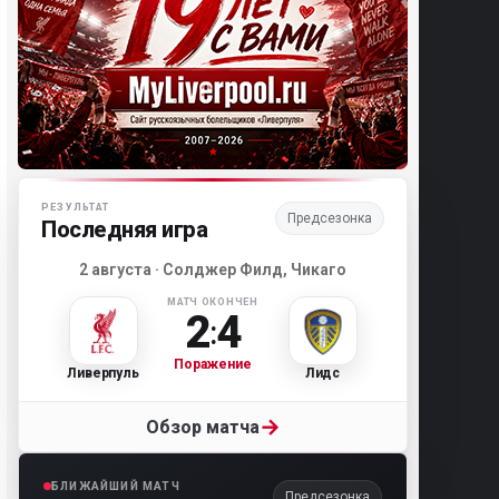
Матч-центр «Ливерпуля»
РЕЗУЛЬТАТ
Предсезонка
Последняя игра
2 августа · Солджер Филд, Чикаго
МАТЧ ОКОНЧЕН
2
4
:
Поражение
Ливерпуль
Лидс
→
Обзор матча
БЛИЖАЙШИЙ МАТЧ
Предсезонка