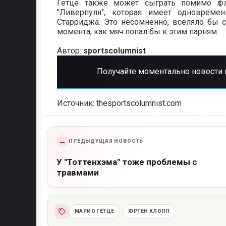
Гётце также может сыграть помимо фл
"Ливерпуля", которая имеет одновреме
Старриджа. Это несомненно, вселяло бы с
момента, как мяч попал бы к этим парням.
Автор:
sportscolumnist
Получайте моментально новости 
Источник: thesportscolumnist.com
←
ПРЕДЫДУЩАЯ НОВОСТЬ
У "Тоттенхэма" тоже проблемы с
травмами
МАРИО ГЁТЦЕ
ЮРГЕН КЛОПП