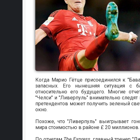
Когда Марио Гётце присоединился к "Бавар
запасных. Его нынешняя ситуация с 
относительно его будущего. Многие отче
"Челси" и "Ливерпуль" внимательно следят з
претендентов может получить зеленый све
окно.
Похоже, что "Ливерпуль" выигрывает гон
мира стоимостью в районе £ 20 миллионов.
По отчетам
The Express
, главный тренер "Л