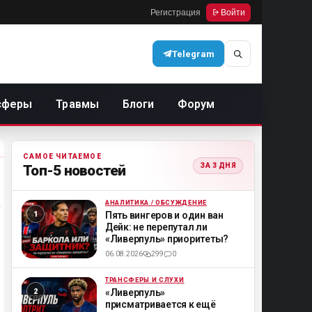
Регистрация
Войти
Telegram
сферы
Травмы
Блоги
Форум
САМОЕ ЧИТАЕМОЕ
ЗА 3 ДНЯ
Топ-5 новостей
АНАЛИТИКА / ОБСУЖДЕНИЕ
ML
Пять вингеров и один ван
Дейк: не перепутал ли
«Ливерпуль» приоритеты?
06.08.2026
299
0
ТРАНСФЕРЫ И СЛУХИ
ML
«Ливерпуль»
присматривается к ещё