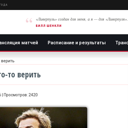
 ГОДА
“
«Ливерпуль» создан для меня, а я — для «Ливерпуля».
БИЛЛ ШЕНКЛИ
ансляция матчей
Расписание и результаты
Тран
о верить
то-то верить
6 | Просмотров: 2420