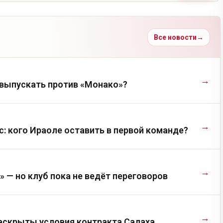
Все новости
→
→
выпускать против «Монако»?
→
с: кого Ираоле оставить в первой команде?
→
 — но клуб пока не ведёт переговоров
→
 раскрыты условия контракта Салаха