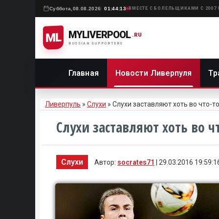
Суббота,
08.08.2026
01:44:13
ВМЕСТЕ С БОЛЕЛЬЩИКАМИ С 2007
MYLIVERPOOL
ML
.RU
RUSSIAN SUPPORTERS
Главная
Новости Ливерпуля
Тр
Ливерпуль
»
Слухи
» Слухи заставляют хоть во что-т
Слухи заставляют хоть во ч
Слухи
Автор:
socrates71
| 29.03.2016 19:59:1