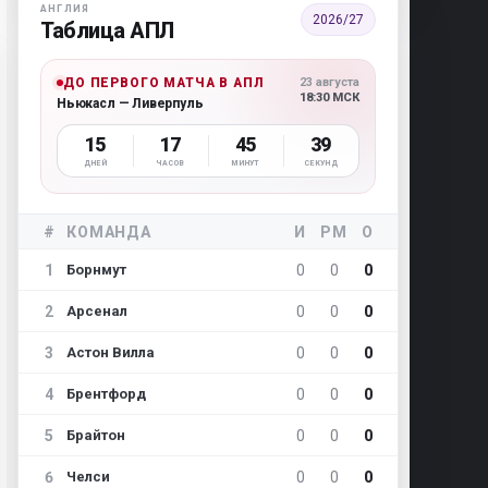
АНГЛИЯ
2026/27
Таблица АПЛ
ДО ПЕРВОГО МАТЧА В АПЛ
23 августа
18:30 МСК
Ньюкасл — Ливерпуль
15
17
45
38
ДНЕЙ
ЧАСОВ
МИНУТ
СЕКУНД
#
КОМАНДА
И
РМ
О
1
0
0
0
Борнмут
2
0
0
0
Арсенал
3
0
0
0
Астон Вилла
4
0
0
0
Брентфорд
5
0
0
0
Брайтон
6
0
0
0
Челси