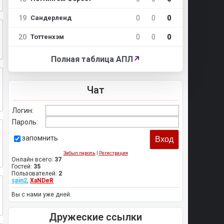
19
0
0
0
Сандерленд
20
0
0
0
Тоттенхэм
Полная таблица АПЛ
↗
Чат
Логин:
Пароль:
запомнить
Забыл пароль
|
Регистрация
Онлайн всего:
37
Гостей:
35
Пользователей:
2
spin2
,
XaNDeR
Вы с нами уже дней.
Дружеские ссылки