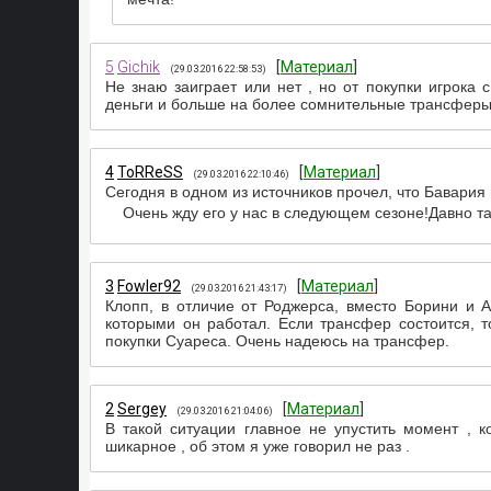
5
Gichik
[
Материал
]
(29.03.2016 22:58:53)
Не знаю заиграет или нет , но от покупки игрока
деньги и больше на более сомнительные трансферы
4
ToRReSS
[
Материал
]
(29.03.2016 22:10:46)
Сегодня в одном из источников прочел, что Бавария 
Очень жду его у нас в следующем сезоне!Давно та
3
Fowler92
[
Материал
]
(29.03.2016 21:43:17)
Клопп, в отличие от Роджерса, вместо Борини и 
которыми он работал. Если трансфер состоится, 
покупки Суареса. Очень надеюсь на трансфер.
2
Sergey
[
Материал
]
(29.03.2016 21:04:06)
В такой ситуации главное не упустить момент , 
шикарное , об этом я уже говорил не раз .