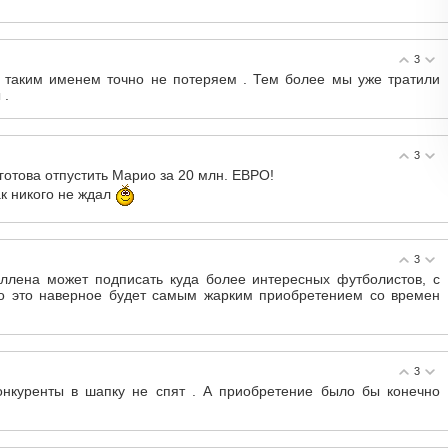
3
 с таким именем точно не потеряем . Тем более мы уже тратили
 .
3
готова отпустить Марио за 20 млн. ЕВРО!
к никого не ждал
3
Аллена может подписать куда более интересных футболистов, с
то это наверное будет самым жарким приобретением со времен
3
конкуренты в шапку не спят . А приобретение было бы конечно