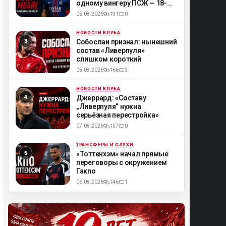
одному вингеру ПСЖ — 18-
летнему Мбайе
05.08.2026
191
0
НОВОСТИ КЛУБА
ML
Собослаи признал: нынешний
состав «Ливерпуля»
слишком короткий
05.08.2026
166
3
НОВОСТИ КЛУБА
ML
Джеррард: «Составу
„Ливерпуля“ нужна
серьёзная перестройка»
07.08.2026
157
0
ТРАНСФЕРЫ И СЛУХИ
ML
«Тоттенхэм» начал прямые
переговоры с окружением
Гакпо
06.08.2026
146
1