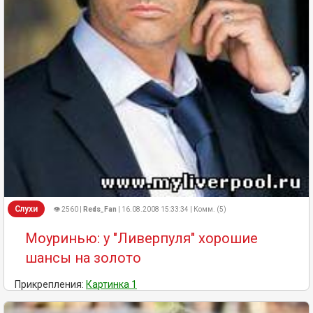
Слухи
👁 2560 |
Reds_Fan
| 16.08.2008 15:33:34 | Комм. (5)
Моуринью: у "Ливерпуля" хорошие
шансы на золото
Прикрепления:
Картинка 1