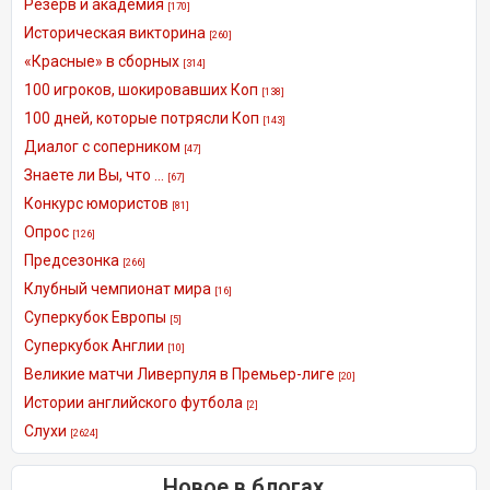
Резерв и академия
[170]
Историческая викторина
[260]
«Красные» в сборных
[314]
100 игроков, шокировавших Коп
[138]
100 дней, которые потрясли Коп
[143]
Диалог с соперником
[47]
Знаете ли Вы, что ...
[67]
Конкурс юмористов
[81]
Опрос
[126]
Предсезонка
[266]
Клубный чемпионат мира
[16]
Суперкубок Европы
[5]
Суперкубок Англии
[10]
Великие матчи Ливерпуля в Премьер-лиге
[20]
Истории английского футбола
[2]
Слухи
[2624]
Новое в блогах