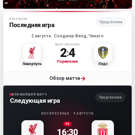
Матч-центр «Ливерпуля»
РЕЗУЛЬТАТ
Предсезонка
Последняя игра
2 августа · Солджер Филд, Чикаго
МАТЧ ОКОНЧЕН
2
4
:
Поражение
Ливерпуль
Лидс
→
Обзор матча
БЛИЖАЙШИЙ МАТЧ
Предсезонка
Следующая игра
ВОСКРЕСЕНЬЕ · 9 АВГУСТА
VS
16:30