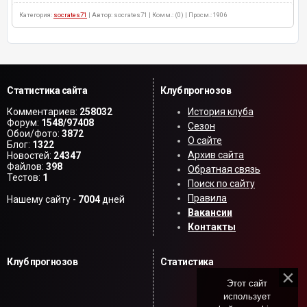
Категория:
socrates71
| Автор: socrates71 | Комм.: (0) | Просм.: 1906
Статистика сайта
Клуб прогнозов
Комментариев:
258032
История клуба
Форум:
1548/97408
Сезон
Обои/Фото:
3872
О сайте
Блог:
1322
Архив сайта
Новостей:
24347
Файлов:
398
Обратная связь
Тестов:
1
Поиск по сайту
Правила
Нашему сайту -
7004
дней
Вакансии
Контакты
Клуб прогнозов
Статистика
Этот сайт
использует