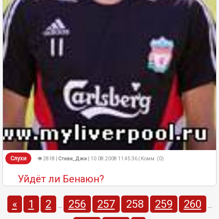
Слухи
👁 2818 |
Стиви_Джи
| 10.08.2008 11:45:36 | Комм. (0)
Уйдёт ли Бенаюн?
«
1
2
256
257
258
259
260
...
...