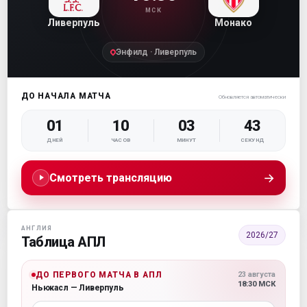
МСК
Ливерпуль
Монако
Энфилд · Ливерпуль
ДО НАЧАЛА МАТЧА
Обновляется автоматически
01
10
03
41
ДНЕЙ
ЧАСОВ
МИНУТ
СЕКУНД
→
Смотреть трансляцию
АНГЛИЯ
2026/27
Таблица АПЛ
ДО ПЕРВОГО МАТЧА В АПЛ
23 августа
18:30 МСК
Ньюкасл — Ливерпуль