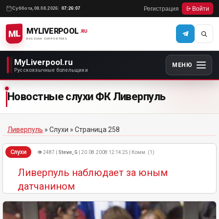
Регистрация
Войти
Суббота,
08.08.2026
07:26:07
MYLIVERPOOL
ML
.RU
RUSSIAN SUPPORTERS
MyLiverpool.ru
МЕНЮ
Русскоязычные болельщики
Новостные слухи ФК Ливерпуль
Ливерпуль
»
Слухи
» Страница 258
Слухи
👁 2487 |
Steve_G
| 20.08.2008 12:14:25 | Комм. (1)
Ливерпуль наблюдает за юным
датчанином