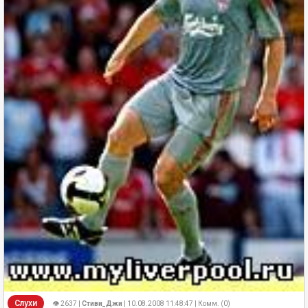
Слухи
👁 2637 |
Стиви_Джи
| 10.08.2008 11:48:47 | Комм. (0)