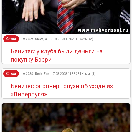
Слухи
👁 2659 |
Steve_G
| 19.08.2008 11:15:51 | Комм. (2)
Бенитес: у клуба были деньги на
покупку Бэрри
Слухи
👁 2735 |
Reds_Fan
| 17.08.2008 11:38:33 | Комм. (1)
Бенитес опроверг слухи об уходе из
«Ливерпуля»