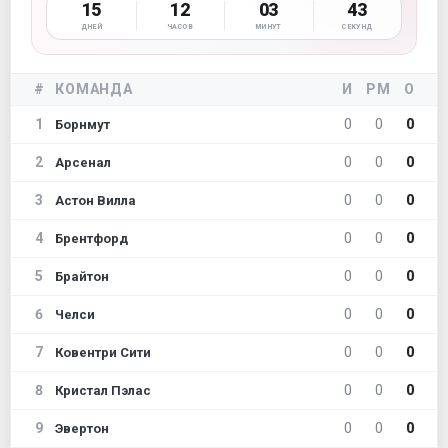
15
12
03
41
ДНЕЙ
ЧАСОВ
МИНУТ
СЕКУНД
#
КОМАНДА
И
РМ
О
1
0
0
0
Борнмут
2
0
0
0
Арсенал
3
0
0
0
Астон Вилла
4
0
0
0
Брентфорд
5
0
0
0
Брайтон
6
0
0
0
Челси
7
0
0
0
Ковентри Сити
8
0
0
0
Кристал Пэлас
9
0
0
0
Эвертон