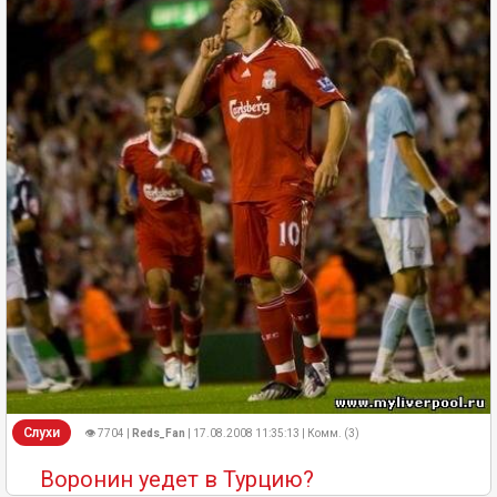
Слухи
👁 7704 |
Reds_Fan
| 17.08.2008 11:35:13 | Комм. (3)
Воронин уедет в Турцию?