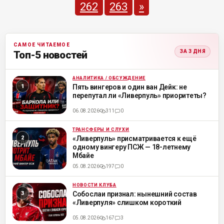
262
263
»
САМОЕ ЧИТАЕМОЕ
ЗА 3 ДНЯ
Топ-5 новостей
АНАЛИТИКА / ОБСУЖДЕНИЕ
ML
Пять вингеров и один ван Дейк: не
перепутал ли «Ливерпуль» приоритеты?
06.08.2026
311
0
ТРАНСФЕРЫ И СЛУХИ
ML
«Ливерпуль» присматривается к ещё
одному вингеру ПСЖ — 18-летнему
Мбайе
05.08.2026
197
0
НОВОСТИ КЛУБА
ML
Собослаи признал: нынешний состав
«Ливерпуля» слишком короткий
05.08.2026
167
3