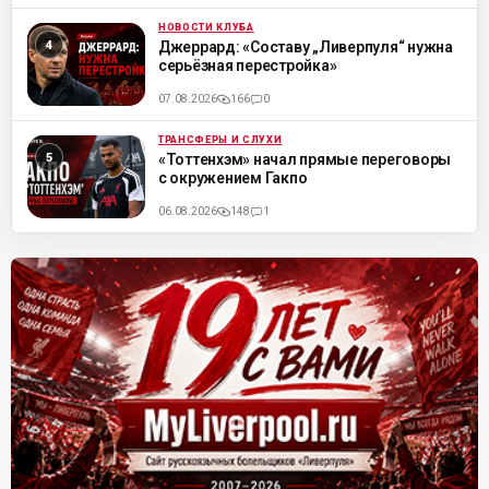
НОВОСТИ КЛУБА
ML
Джеррард: «Составу „Ливерпуля“ нужна
серьёзная перестройка»
07.08.2026
166
0
ТРАНСФЕРЫ И СЛУХИ
ML
«Тоттенхэм» начал прямые переговоры
с окружением Гакпо
06.08.2026
148
1