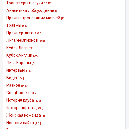
Трансферы и слухи
[1042]
Аналитика / обсуждение
[4]
Прямые трансляции матчей
[1]
Травмы
[559]
Премьер-лига
[2926]
Лига Чемпионов
[566]
Кубок Лиги
[291]
Кубок Англии
[297]
Лига Европы
[285]
Интервью
[167]
Видео
[55]
Разное
[5957]
СпецПроект
[715]
История клуба
[1028]
Фоторепортаж
[1695]
Женская команда
[3]
Новости сайта
[176]