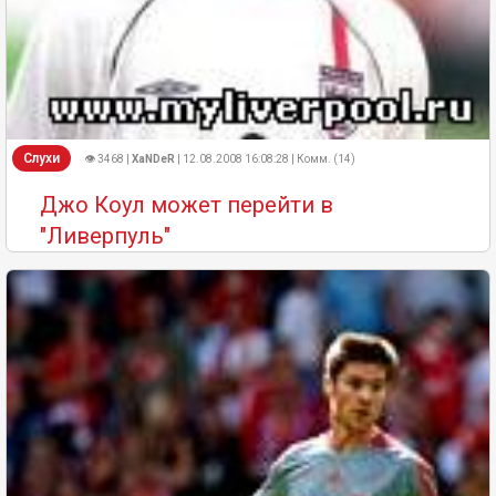
Слухи
👁 3468 |
XaNDeR
| 12.08.2008 16:08:28 | Комм. (14)
Джо Коул может перейти в
"Ливерпуль"