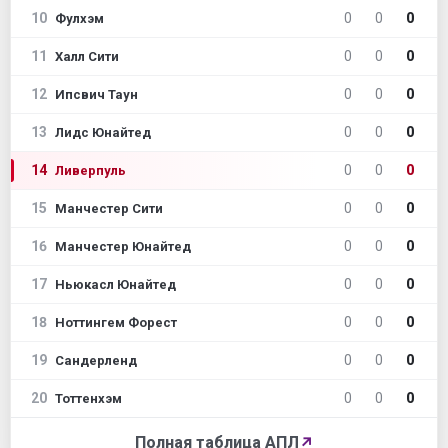
10
0
0
0
Фулхэм
11
0
0
0
Халл Сити
12
0
0
0
Ипсвич Таун
13
0
0
0
Лидс Юнайтед
14
0
0
0
Ливерпуль
15
0
0
0
Манчестер Сити
16
0
0
0
Манчестер Юнайтед
17
0
0
0
Ньюкасл Юнайтед
18
0
0
0
Ноттингем Форест
19
0
0
0
Сандерленд
20
0
0
0
Тоттенхэм
Полная таблица АПЛ
↗