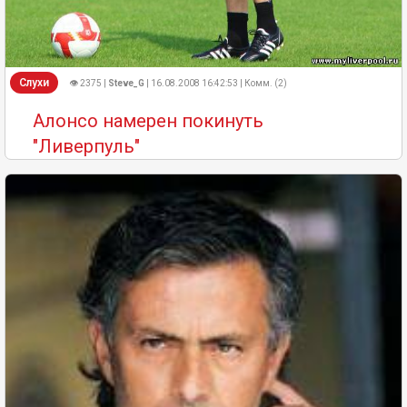
Слухи
👁 2375 |
Steve_G
| 16.08.2008 16:42:53 | Комм. (2)
Алонсо намерен покинуть
"Ливерпуль"