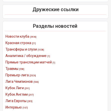
Дружеские ссылки
Разделы новостей
Новости клуба
[3936]
Красная строка
[21]
Трансферы и слухи
[1038]
Аналитика / обсуждение
[1]
Прямые трансляции матчей
[1]
Травмы
[558]
Премьер-лига
[2926]
Лига Чемпионов
[566]
Кубок Лиги
[291]
Кубок Англии
[297]
Лига Европы
[285]
Интервью
[167]