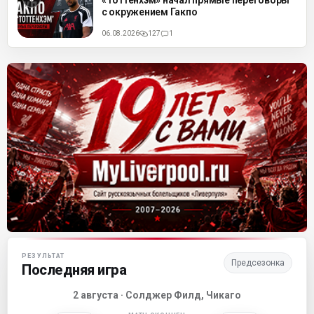
«Тоттенхэм» начал прямые переговоры
с окружением Гакпо
06.08.2026
127
1
Матч-центр «Ливерпуля»
РЕЗУЛЬТАТ
Предсезонка
Последняя игра
2 августа · Солджер Филд, Чикаго