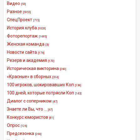
Видео
[55]
Разное
[5955]
СпецПроект
[715]
История клуба
[1028]
Фоторепортаж
[1695]
Женская команда
[3]
Новости сайта
[176]
Резерв и академия
[170]
Историческая викторина
[260]
«Красные» в сборных
[314]
100 игроков, шокировавших Коп
[138]
100 дней, которые потрясли Коп
[143]
Диалог с соперником
[47]
Знаете ли Вы, что ...
[67]
Конкурс юмористов
[81]
Опрос
[126]
Предсезонка
[266]