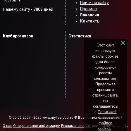
Тестов:
1
Поиск по сайту
Правила
Нашему сайту -
7003
дней
Вакансии
Контакты
Клуб прогнозов
Статистика
Этот сайт
использует
файлы cookies
для более
комфортной
работы
пользователя.
Продолжая
просмотр
страниц сайта,
вы
соглашаетесь
с
Политикой
использования
© 05.06.2007 - 2025 www.myliverpool.ru ® Все права защищены. 18+
файлов
О нас
О перепечатке информации
Реклама на сайте
admin@myliverpool.ru
cookies
.