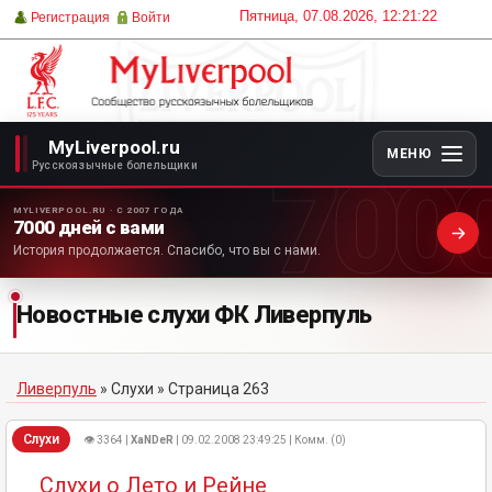
Пятница, 07.08.2026, 12:21:22
Регистрация
Войти
MyLiverpool.ru
МЕНЮ
700
Русскоязычные болельщики
MYLIVERPOOL.RU · С 2007 ГОДА
7000 дней с вами
История продолжается. Спасибо, что вы с нами.
Новостные слухи ФК Ливерпуль
Ливерпуль
»
Слухи
» Страница 263
Слухи
👁 3364 |
XaNDeR
| 09.02.2008 23:49:25 | Комм. (0)
Слухи о Лето и Рейне