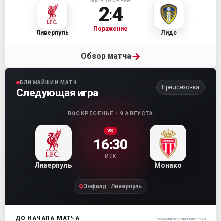
МАТЧ ОКОНЧЕН
2
4
:
Поражение
Ливерпуль
Лидс
→
Обзор матча
БЛИЖАЙШИЙ МАТЧ
Предсезонка
Следующая игра
ВОСКРЕСЕНЬЕ · 9 АВГУСТА
VS
16:30
МСК
Ливерпуль
Монако
Энфилд · Ливерпуль
ДО НАЧАЛА МАТЧА
Обновляется автоматически