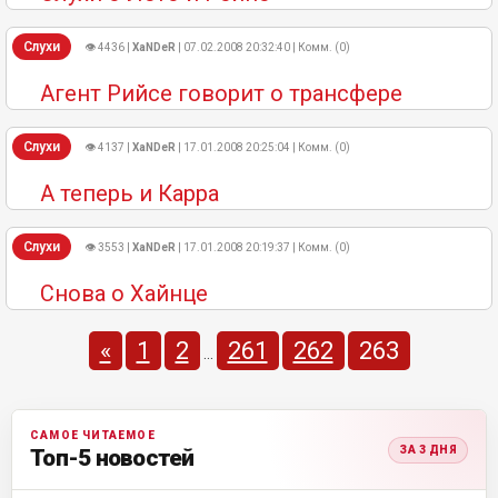
Слухи
👁 4436 |
XaNDeR
| 07.02.2008 20:32:40 | Комм. (0)
Агент Рийсе говорит о трансфере
Слухи
👁 4137 |
XaNDeR
| 17.01.2008 20:25:04 | Комм. (0)
А теперь и Карра
Слухи
👁 3553 |
XaNDeR
| 17.01.2008 20:19:37 | Комм. (0)
Снова о Хайнце
«
1
2
261
262
263
...
САМОЕ ЧИТАЕМОЕ
ЗА 3 ДНЯ
Топ-5 новостей