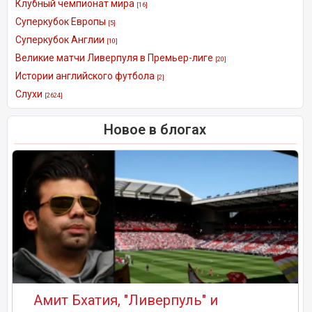
Клубный чемпионат мира
[16]
Суперкубок Европы
[5]
Суперкубок Англии
[10]
Великие матчи Ливерпуля в Премьер-лиге
[20]
Истории английского футбола
[2]
Слухи
[2624]
Новое в блогах
Амит Бхатия, "Ливерпуль" и