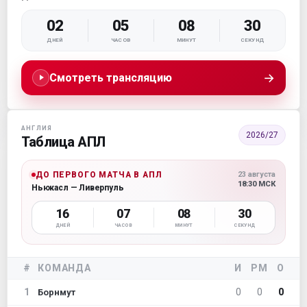
02
05
08
29
ДНЕЙ
ЧАСОВ
МИНУТ
СЕКУНД
→
Смотреть трансляцию
АНГЛИЯ
2026/27
Таблица АПЛ
ДО ПЕРВОГО МАТЧА В АПЛ
23 августа
18:30 МСК
Ньюкасл — Ливерпуль
16
07
08
29
ДНЕЙ
ЧАСОВ
МИНУТ
СЕКУНД
#
КОМАНДА
И
РМ
О
1
0
0
0
Борнмут