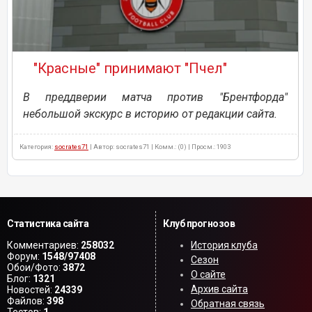
"Красные" принимают "Пчел"
В преддверии матча против "Брентфорда"
небольшой экскурс в историю от редакции сайта.
Категория:
socrates71
| Автор: socrates71 | Комм.: (0) | Просм.: 1903
Статистика сайта
Клуб прогнозов
Комментариев:
258032
История клуба
Форум:
1548/97408
Сезон
Обои/Фото:
3872
О сайте
Блог:
1321
Архив сайта
Новостей:
24339
Файлов:
398
Обратная связь