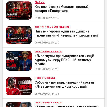
ТРАВМЫ
ML
Кто вернётся к «Монако»: полный
лазарет «Ливерпуля»
04.08.2026
229
0
АНАЛИТИКА / ОБСУЖДЕНИЕ
ML
Пять вингеров и один ван Дейк: не
перепутал ли «Ливерпуль» приоритеты?
06.08.2026
214
0
ТРАНСФЕРЫ И СЛУХИ
ML
«Ливерпуль» присматривается к ещё
одному вингеру ПСЖ — 18-летнему
Мбайе
05.08.2026
171
0
НОВОСТИ КЛУБА
ML
Собослаи признал: нынешний состав
«Ливерпуля» слишком короткий
05.08.2026
154
3
ТРАНСФЕРЫ И СЛУХИ
ML