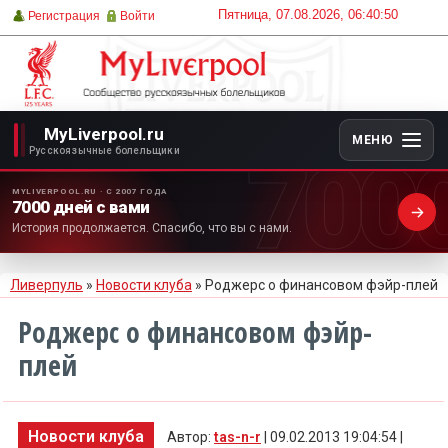
Пятница, 07.08.2026, 06:40:50
Регистрация
Войти
MyLiverpool.ru
МЕНЮ
700
Русскоязычные болельщики
MYLIVERPOOL.RU · С 2007 ГОДА
7000 дней с вами
История продолжается. Спасибо, что вы с нами.
Ливерпуль
»
Новости клуба
» Роджерс о финансовом фэйр-плей
Роджерс о финансовом фэйр-
плей
Новости клуба
Автор:
tas-n-r
| 09.02.2013 19:04:54 |