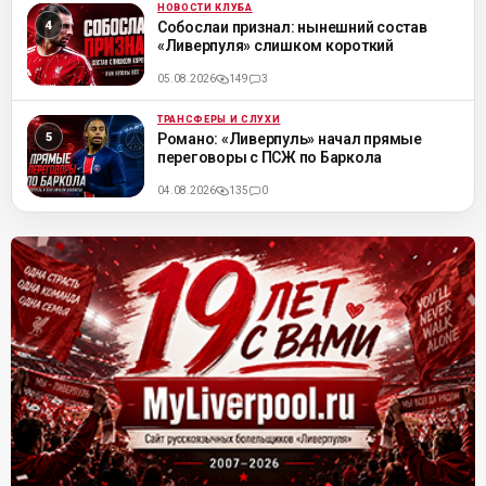
НОВОСТИ КЛУБА
ML
Собослаи признал: нынешний состав
«Ливерпуля» слишком короткий
05.08.2026
149
3
ТРАНСФЕРЫ И СЛУХИ
ML
Романо: «Ливерпуль» начал прямые
переговоры с ПСЖ по Баркола
04.08.2026
135
0