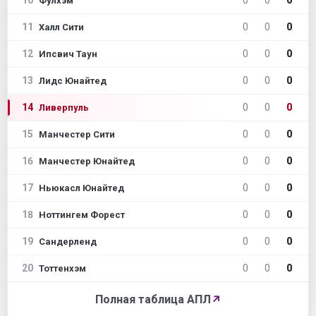
10
0
0
0
Фулхэм
11
0
0
0
Халл Сити
12
0
0
0
Ипсвич Таун
13
0
0
0
Лидс Юнайтед
14
0
0
0
Ливерпуль
15
0
0
0
Манчестер Сити
16
0
0
0
Манчестер Юнайтед
17
0
0
0
Ньюкасл Юнайтед
18
0
0
0
Ноттингем Форест
19
0
0
0
Сандерленд
20
0
0
0
Тоттенхэм
Полная таблица АПЛ
↗