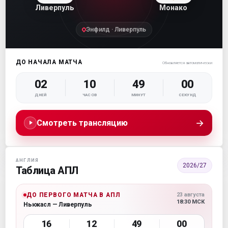
Ливерпуль
Монако
Энфилд · Ливерпуль
ДО НАЧАЛА МАТЧА
Обновляется автоматически
02
10
48
59
ДНЕЙ
ЧАСОВ
МИНУТ
СЕКУНД
→
Смотреть трансляцию
АНГЛИЯ
2026/27
Таблица АПЛ
ДО ПЕРВОГО МАТЧА В АПЛ
23 августа
18:30 МСК
Ньюкасл — Ливерпуль
16
12
48
59