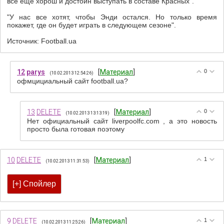
все еще хорош и достоин выступать в составе Красных".
"У нас все хотят, чтобы Энди остался. Но только время
покажет, где он будет играть в следующем сезоне".
Источник: Football.ua
12
parys
[
Материал
]
0
(10.02.2013 12:54:26)
офмцициальный сайт football.ua?
13
DELETE
[
Материал
]
0
(10.02.2013 13:13:19)
Нет официальный сайт liverpoolfc.com , а это новость
просто была готовая поэтому
10
DELETE
[
Материал
]
1
(10.02.2013 11:31:53)
9
DELETE
[
Материал
]
1
(10.02.2013 11:25:26)