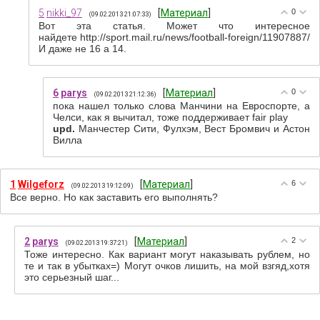
5
nikki_97
[
Материал
]
0
(09.02.2013 21:07:33)
Вот эта статья. Может что интересное
найдете http://sport.mail.ru/news/football-foreign/11907887/
И даже не 16 а 14.
6
parys
[
Материал
]
0
(09.02.2013 21:12:36)
пока нашел только слова Манчини на Евроспорте, а
Челси, как я вычитал, тоже поддерживает fair play
upd.
Манчестер Сити, Фулхэм, Вест Бромвич и Астон
Вилла
1
Wilgeforz
[
Материал
]
6
(09.02.2013 19:12:09)
Все верно. Но как заставить его выполнять?
2
parys
[
Материал
]
2
(09.02.2013 19:37:21)
Тоже интересно. Как вариант могут наказывать рублем, но
те и так в убытках=) Могут очков лишить, на мой взгяд,хотя
это серьезный шаг...