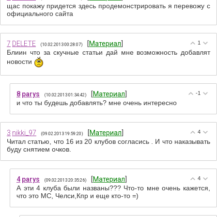
щас покажу придется здесь продемонстрировать я перевожу с
официального сайта
7
DELETE
[
Материал
]
1
(10.02.2013 00:28:07)
Блиин что за скучные статьи дай мне возможность добавлят
новости
8
parys
[
Материал
]
-1
(10.02.2013 01:34:42)
и что ты будешь добавлять? мне очень интересно
3
nikki_97
[
Материал
]
4
(09.02.2013 19:59:20)
Читал статью, что 16 из 20 клубов согласись . И что наказывать
буду снятием очков.
4
parys
[
Материал
]
4
(09.02.2013 20:35:26)
А эти 4 клуба были названы??? Что-то мне очень кажется,
что это МС, Челси,Кпр и еще кто-то =)