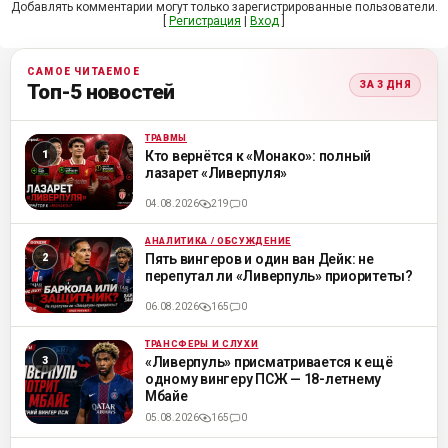
Добавлять комментарии могут только зарегистрированные пользователи.
[
Регистрация
|
Вход
]
САМОЕ ЧИТАЕМОЕ
ЗА 3 ДНЯ
Топ-5 новостей
ТРАВМЫ
ML
Кто вернётся к «Монако»: полный
лазарет «Ливерпуля»
04.08.2026
219
0
АНАЛИТИКА / ОБСУЖДЕНИЕ
ML
Пять вингеров и один ван Дейк: не
перепутал ли «Ливерпуль» приоритеты?
06.08.2026
165
0
ТРАНСФЕРЫ И СЛУХИ
ML
«Ливерпуль» присматривается к ещё
одному вингеру ПСЖ — 18-летнему
Мбайе
05.08.2026
165
0