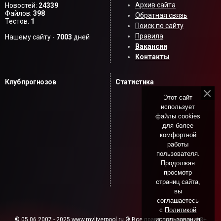
Архив сайта
Новостей:
24339
Файлов:
398
Обратная связь
Тестов:
1
Поиск по сайту
Правила
Нашему сайту -
7003
дней
Вакансии
Контакты
Клуб прогнозов
Статистика
Этот сайт
использует
файлы cookies
для более
комфортной
работы
пользователя.
Продолжая
просмотр
страниц сайта,
вы
соглашаетесь
с
Политикой
использования
© 05.06.2007 - 2025 www.myliverpool.ru ® Все права защищены. 18+