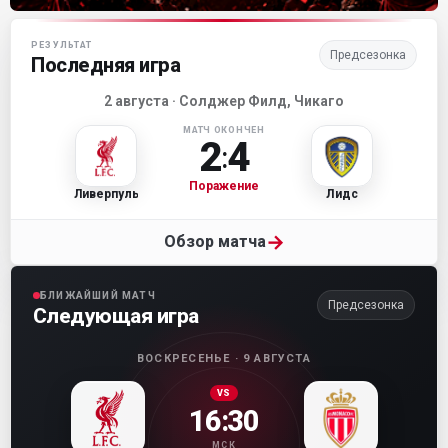
Матч-центр «Ливерпуля»
РЕЗУЛЬТАТ
Предсезонка
Последняя игра
2 августа · Солджер Филд, Чикаго
МАТЧ ОКОНЧЕН
2
4
:
Поражение
Ливерпуль
Лидс
→
Обзор матча
БЛИЖАЙШИЙ МАТЧ
Предсезонка
Следующая игра
ВОСКРЕСЕНЬЕ · 9 АВГУСТА
VS
16:30
МСК