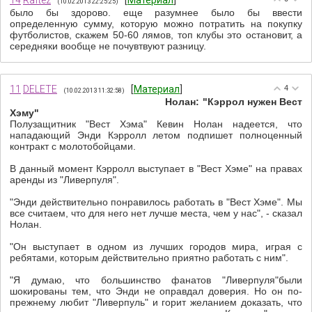
14
Raftez
[
Материал
]
(10.02.2013 22:25:25)
было бы здорово. еще разумнее было бы ввести
определенную сумму, которую можно потратить на покупку
футболистов, скажем 50-60 лямов, топ клубы это остановит, а
середняки вообще не почувтвуют разницу.
11
DELETE
[
Материал
]
4
(10.02.2013 11:32:58)
Нолан: "Кэррол нужен Вест
Хэму"
Полузащитник "Вест Хэма" Кевин Нолан надеется, что
нападающий Энди Кэрролл летом подпишет полноценный
контракт с молотобойцами.
В данный момент Кэрролл выступает в "Вест Хэме" на правах
аренды из "Ливерпуля".
"Энди действительно понравилось работать в "Вест Хэме". Мы
все считаем, что для него нет лучше места, чем у нас", - сказал
Нолан.
"Он выступает в одном из лучших городов мира, играя с
ребятами, которым действительно приятно работать с ним".
"Я думаю, что большинство фанатов "Ливерпуля"были
шокированы тем, что Энди не оправдал доверия. Но он по-
прежнему любит "Ливерпуль" и горит желанием доказать, что