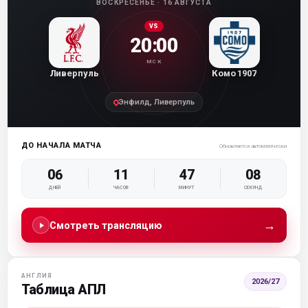
ВОСКРЕСЕНЬЕ · 16 АВГУСТА
VS
20:00
МСК
Ливерпуль
Комо 1907
Энфилд, Ливерпуль
ДО НАЧАЛА МАТЧА
Обновляется автоматически
06
11
47
08
ДНЕЙ
ЧАСОВ
МИНУТ
СЕКУНД
→
Смотреть трансляцию
АНГЛИЯ
2026/27
Таблица АПЛ