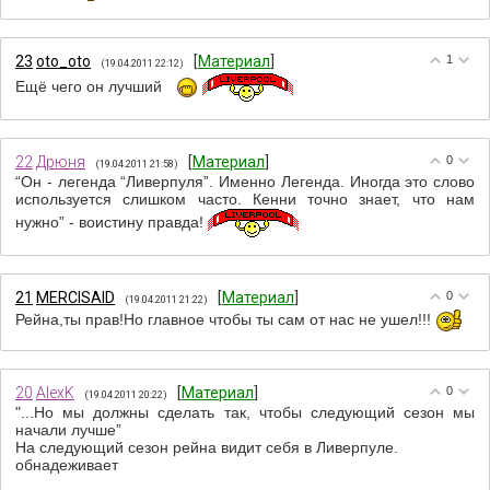
23
oto_oto
[
Материал
]
1
(19.04.2011 22:12)
Ещё чего он лучший
22
Дрюня
[
Материал
]
0
(19.04.2011 21:58)
“Он - легенда “Ливерпуля”. Именно Легенда. Иногда это слово
используется слишком часто. Кенни точно знает, что нам
нужно” - воистину правда!
21
MERCISAID
[
Материал
]
0
(19.04.2011 21:22)
Рейна,ты прав!Но главное чтобы ты сам от нас не ушел!!!
20
AlexK
[
Материал
]
0
(19.04.2011 20:22)
"...Но мы должны сделать так, чтобы следующий сезон мы
начали лучше”
На следующий сезон рейна видит себя в Ливерпуле.
обнадеживает