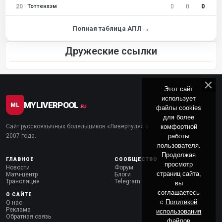
20
0
0
0
Тоттенхэм
→
Полная таблица АПЛ
Дружеские ссылки
Этот сайт
использует
MYLIVERPOOL
ML
файлы cookies
.RU
для более
комфортной
Сайт русскоязычных болельщиков «Ливерпуля» с
работы
2007 года.
пользователя.
Продолжая
ГЛАВНОЕ
СООБЩЕСТВО
просмотр
Новости
Форум
страниц сайта,
Матч-центр
Блоги
Трансляция
Telegram
вы
соглашаетесь
О САЙТЕ
с
Политикой
О нас
Реклама
использования
Обратная связь
файлов