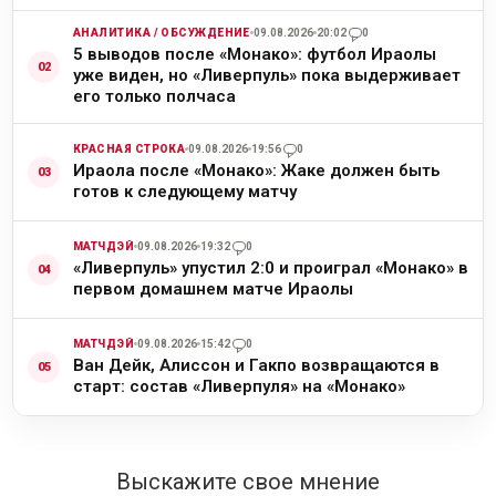
АНАЛИТИКА / ОБСУЖДЕНИЕ
09.08.2026
20:02
0
5 выводов после «Монако»: футбол Ираолы
уже виден, но «Ливерпуль» пока выдерживает
его только полчаса
КРАСНАЯ СТРОКА
09.08.2026
19:56
0
Ираола после «Монако»: Жаке должен быть
готов к следующему матчу
МАТЧДЭЙ
09.08.2026
19:32
0
«Ливерпуль» упустил 2:0 и проиграл «Монако» в
первом домашнем матче Ираолы
МАТЧДЭЙ
09.08.2026
15:42
0
Ван Дейк, Алиссон и Гакпо возвращаются в
старт: состав «Ливерпуля» на «Монако»
Выскажите свое мнение