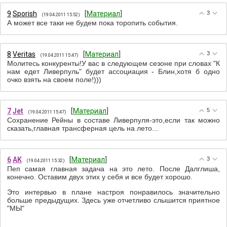
9
Sporish
[
Материал
]
3
(19.04.2011 15:52)
А может все таки не будем пока торопить события.
8
Veritas
[
Материал
]
3
(19.04.2011 15:47)
Молитесь конкуренты!У вас в следующем сезоне при словах "К
нам едет Ливерпуль" будет ассоциация - Блин,хотя б одно
очко взять на своем поле!)))
7
Jet
[
Материал
]
5
(19.04.2011 15:47)
Сохранение Рейны в составе Ливерпуля-это,если так можно
сказать,главная трансферная цель на лето...
6
AK
[
Материал
]
3
(19.04.2011 15:32)
Пеп самая главная задача на это лето. После Далглиша,
конечно. Оставим двух этих у себя и все будет хорошо.
Это интервью в плане настроя понравилось значительно
больше предыдущих. Здесь уже отчетливо слышится приятное
"МЫ"