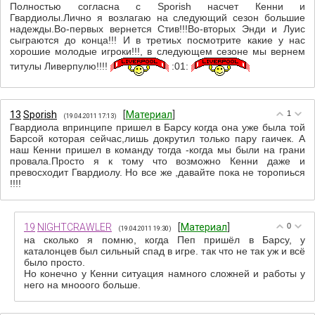
Полностью согласна с Sporish насчет Кенни и
Гвардиолы.Лично я возлагаю на следующий сезон большие
надежды.Во-первых вернется Стив!!!Во-вторых Энди и Луис
сыграются до конца!!! И в третиьх посмотрите какие у нас
хорошие молодые игроки!!!, в следующем сезоне мы вернем
титулы Ливерпулю!!!!
:01:
13
Sporish
[
Материал
]
1
(19.04.2011 17:13)
Гвардиола впринципе пришел в Барсу когда она уже была той
Барсой которая сейчас,лишь докрутил только пару гаичек. А
наш Кенни пришел в команду тогда -когда мы были на грани
провала.Просто я к тому что возможно Кенни даже и
превосходит Гвардиолу. Но все же ,давайте пока не торопиься
!!!!
19
NIGHTCRAWLER
[
Материал
]
0
(19.04.2011 19:30)
на сколько я помню, когда Пеп пришёл в Барсу, у
каталонцев был сильный спад в игре. так что не так уж и всё
было просто.
Но конечно у Кенни ситуация намного сложней и работы у
него на мнооого больше.