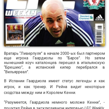
Вратарь “Ливерпуля” в начале 2000-ых был партнером
еще игрока Гвардиолы по “Барсе”. Но затем
нынешний коуч каталонцев перешел в итальянскую
“Брешию”, а испанский кипер перебрался в
“Вильярреал”.
В Испании Гвардиола имеет статус легенды и как
игрок, и как тренер. И Рейна видит некоторые
сходства между ним и Королем Кенни.
“Разумеется, Гвардиола немного моложе Кенни”, -
пошутил Рейна в эксклюзивном интервью
LFC Weekly
.