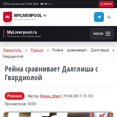
Понедельник,
10.08.2026
08:12
Войти
МСК
MYLIVERPOOL
.RU
ML
RUSSIAN SUPPORTERS
MyLiverpool.ru
МЕНЮ
Русскоязычные болельщики
Ливерпуль
»
Разное
» Рейна сравнивает Далглиша с
Гвардиолой
Рейна сравнивает Далглиша с
Гвардиолой
Разное
Автор:
Ringo_Starr
| 19.04.2011 15:13 |
Просмотров: 3333