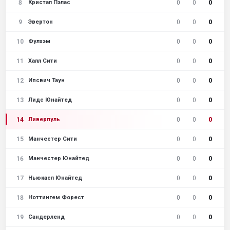
8
0
0
0
Кристал Пэлас
9
0
0
0
Эвертон
10
0
0
0
Фулхэм
11
0
0
0
Халл Сити
12
0
0
0
Ипсвич Таун
13
0
0
0
Лидс Юнайтед
14
0
0
0
Ливерпуль
15
0
0
0
Манчестер Сити
16
0
0
0
Манчестер Юнайтед
17
0
0
0
Ньюкасл Юнайтед
18
0
0
0
Ноттингем Форест
19
0
0
0
Сандерленд