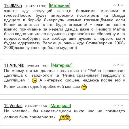
12
DIMKIn
[
Материал
]
1
(19.04.2011 17:04)
знаете жду следущий сезон,с большими мыслями в
голове.Просто будет интереснно посмотреть на Всегда
идущего в борьбу Ливерпуль новыми глазами.Думаю если
Кенни останиться то это будет огромный + елси он нашел
взаимо понимание за недели две,да даже с Первого Матча
было видно что что-то случилось хорошое)то на сборах(ну и на
предсезонке)будет все вообще шик думаю с первого матч
будем одерживать Верх.еще очень жду Стива(версия 2008-
2009)даже лучше еще более мудрого)
11
Artur4ik
[
Материал
]
5
(19.04.2011 15:57)
По моему статья должна называться не "Рейна сравнивает
Далглиша с Гвардиолой" ,а "Рейна сравнивает Гвардиолу с
Далглишем "
А интервью хрошее, надеюсь после его у
Кенни станет одной проблемой меньше
10
Veritas
[
Материал
]
2
(19.04.2011 15:54)
Но хотелось бы надеяться,если никто нас не покинет,то
должно быть примерно так.