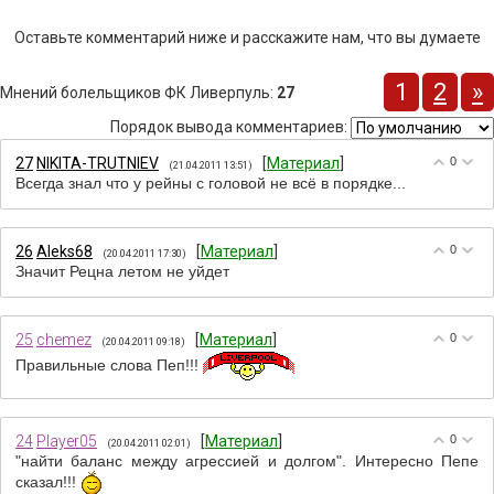
Оставьте комментарий ниже и расскажите нам, что вы думаете
1
2
»
Мнений болельщиков ФК Ливерпуль
:
27
Порядок вывода комментариев:
27
NIKITA-TRUTNIEV
[
Материал
]
0
(21.04.2011 13:51)
Всегда знал что у рейны с головой не всё в порядке...
26
Aleks68
[
Материал
]
0
(20.04.2011 17:30)
Значит Рецна летом не уйдет
25
chemez
[
Материал
]
0
(20.04.2011 09:18)
Правильные слова Пеп!!!
24
Player05
[
Материал
]
0
(20.04.2011 02:01)
"найти баланс между агрессией и долгом". Интересно Пепе
сказал!!!