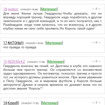
18
gvelion
[
Материал
]
0
(19.04.2011 18:44)
Для меня Кенни лучше Гвардиолы.Чтобы доказать, что он
вправду хороший тренер, Гвардиоле надо поработать в другом
чемпионате и с другой командой, а то из него получится, как с
Раайкардом, когда тоже казалось, что он всемогущ, а в других
клубах никак не смог себя проявить.Но Король такой один!
17
АНТОНЫЧ
[
Материал
]
0
(19.04.2011 18:24)
что правда то правда
15
REDFAN-KZ
[
Материал
]
0
(19.04.2011 17:36)
Гвардиола конечно же гений, но Далглиш в клубе это намного
больше чем просто тренер. Он справляется со множеством
задач одновременно. Он мотиватор, психолог, тренер и просто
тот, на которого должны ровняться многие. При всем уважении
к Пепу Гвардиоле, но в мировом футболе у Короля больше
авторитета! Думаю в скором времени он докажет всем что он
достоин звания "Король"!
14
КсюнЯ)
[
Материал
]
2
(19.04.2011 17:32)