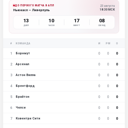
ДО ПЕРВОГО МАТЧА В АПЛ
23 августа
18:30 МСК
Ньюкасл — Ливерпуль
13
10
17
08
ДНЕЙ
ЧАСОВ
МИНУТ
СЕКУНД
#
КОМАНДА
И
РМ
О
1
0
0
0
Борнмут
2
0
0
0
Арсенал
3
0
0
0
Астон Вилла
4
0
0
0
Брентфорд
5
0
0
0
Брайтон
6
0
0
0
Челси
7
0
0
0
Ковентри Сити