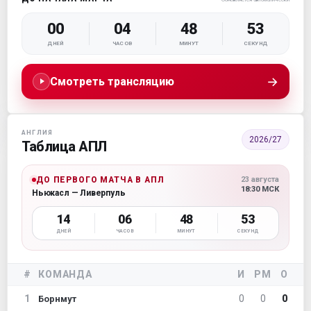
00
04
48
52
ДНЕЙ
ЧАСОВ
МИНУТ
СЕКУНД
→
Смотреть трансляцию
АНГЛИЯ
2026/27
Таблица АПЛ
ДО ПЕРВОГО МАТЧА В АПЛ
23 августа
18:30 МСК
Ньюкасл — Ливерпуль
14
06
48
52
ДНЕЙ
ЧАСОВ
МИНУТ
СЕКУНД
#
КОМАНДА
И
РМ
О
1
0
0
0
Борнмут