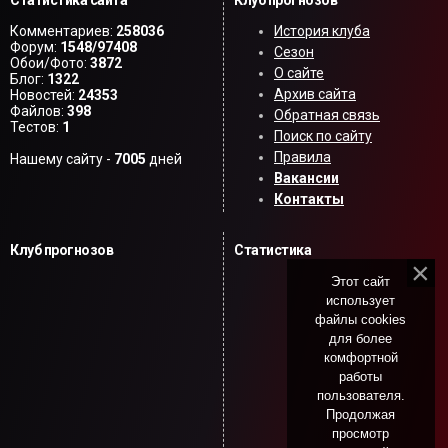
Комментариев:
258036
История клуба
Форум:
1548/97408
Сезон
Обои/Фото:
3872
О сайте
Блог:
1322
Архив сайта
Новостей:
24353
Файлов:
398
Обратная связь
Тестов:
1
Поиск по сайту
Правила
Нашему сайту -
7005
дней
Вакансии
Контакты
Клуб прогнозов
Статистика
Этот сайт
использует
файлы cookies
для более
комфортной
работы
пользователя.
Продолжая
просмотр