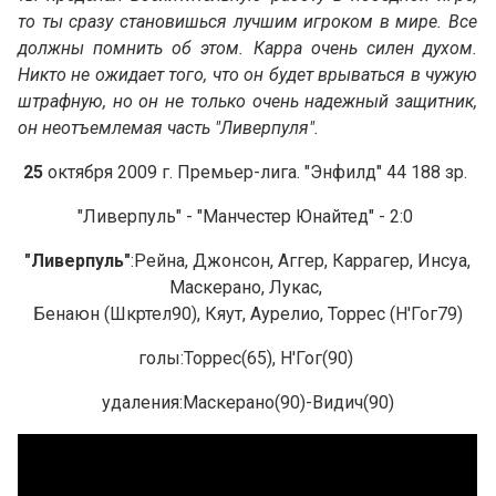
то ты сразу становишься лучшим игроком в мире. Все
должны помнить об этом. Карра очень силен духом.
Никто не ожидает того, что он будет врываться в чужую
штрафную, но он не только очень надежный защитник,
он неотъемлемая часть "Ливерпуля".
25
октября 2009 г. Премьер-лига. "Энфилд" 44 188 зр.
"Ливерпуль" - "Манчестер Юнайтед" - 2:0
"Ливерпуль"
:Рейна, Джонсон, Аггер, Каррагер, Инсуа,
Маскерано, Лукас,
Бенаюн (Шкртел90), Кяут, Аурелио, Торрес (Н'Гог79)
голы:Торрес(65), Н'Гог(90)
удаления:Маскерано(90)-Видич(90)