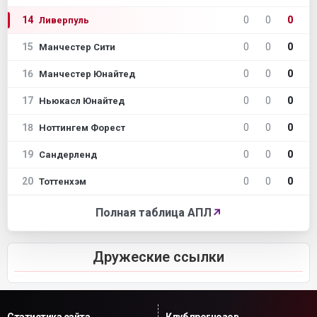
14
0
0
0
Ливерпуль
15
0
0
0
Манчестер Сити
16
0
0
0
Манчестер Юнайтед
17
0
0
0
Ньюкасл Юнайтед
18
0
0
0
Ноттингем Форест
19
0
0
0
Сандерленд
20
0
0
0
Тоттенхэм
Полная таблица АПЛ
↗
Дружеские ссылки
Статистика сайта
Клуб прогнозов