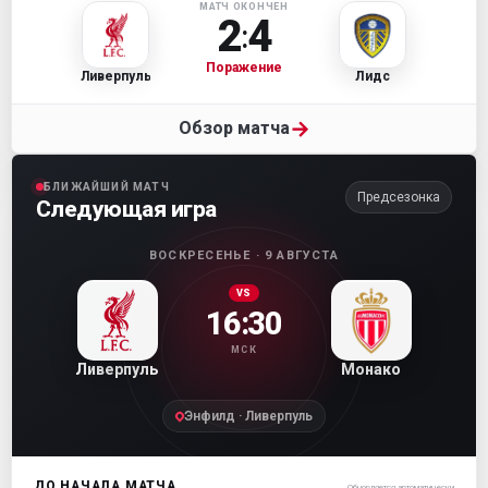
МАТЧ ОКОНЧЕН
2
4
:
Поражение
Ливерпуль
Лидс
→
Обзор матча
БЛИЖАЙШИЙ МАТЧ
Предсезонка
Следующая игра
ВОСКРЕСЕНЬЕ · 9 АВГУСТА
VS
16:30
МСК
Ливерпуль
Монако
Энфилд · Ливерпуль
ДО НАЧАЛА МАТЧА
Обновляется автоматически