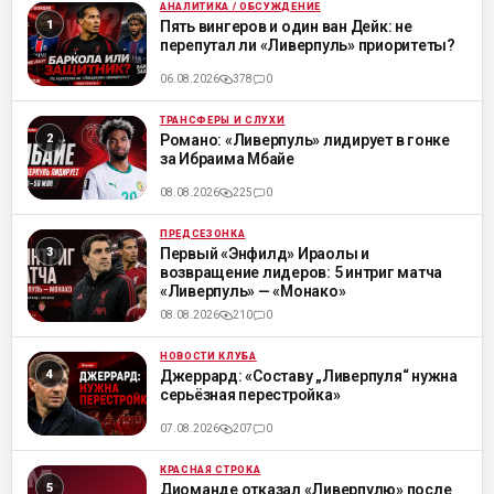
АНАЛИТИКА / ОБСУЖДЕНИЕ
ML
Пять вингеров и один ван Дейк: не
перепутал ли «Ливерпуль» приоритеты?
06.08.2026
378
0
ТРАНСФЕРЫ И СЛУХИ
ML
Романо: «Ливерпуль» лидирует в гонке
за Ибраима Мбайе
08.08.2026
225
0
ПРЕДСЕЗОНКА
ML
Первый «Энфилд» Ираолы и
возвращение лидеров: 5 интриг матча
«Ливерпуль» — «Монако»
08.08.2026
210
0
НОВОСТИ КЛУБА
ML
Джеррард: «Составу „Ливерпуля“ нужна
серьёзная перестройка»
07.08.2026
207
0
КРАСНАЯ СТРОКА
ML
Диоманде отказал «Ливерпулю» после