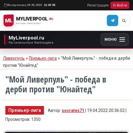
Регистрация
Войти
Воскресенье,
09.08.2026
12:40:58
MYLIVERPOOL
ML
.RU
RUSSIAN SUPPORTERS
MyLiverpool.ru
МЕНЮ
Русскоязычные болельщики
Ливерпуль
»
Премьер-лига
» "Мой Ливерпуль" - победа в дерби
против "Юнайтед"
"Мой Ливерпуль" - победа в
дерби против "Юнайтед"
Премьер-лига
Автор:
socrates71
| 19.04.2022 20:36:02 |
Просмотров: 1350