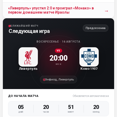
«Ливерпуль» упустил 2:0 и проиграл «Монако» в
→
первом домашнем матче Ираолы
БЛИЖАЙШИЙ МАТЧ
Предсезонка
Следующая игра
ВОСКРЕСЕНЬЕ · 16 АВГУСТА
VS
20:00
МСК
Ливерпуль
Комо 1907
Энфилд, Ливерпуль
ДО НАЧАЛА МАТЧА
Обновляется автоматически
05
20
51
20
ДНЕЙ
ЧАСОВ
МИНУТ
СЕКУНД