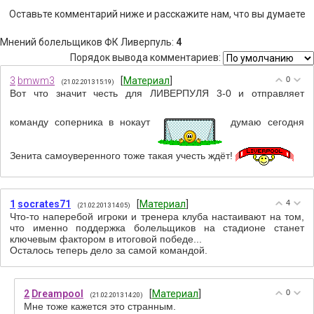
Оставьте комментарий ниже и расскажите нам, что вы думаете
Мнений болельщиков ФК Ливерпуль
:
4
Порядок вывода комментариев:
3
bmwm3
[
Материал
]
0
(21.02.2013 15:19)
Вот что значит честь для ЛИВЕРПУЛЯ 3-0 и отправляет
команду соперника в нокаут
думаю сегодня
Зенита самоуверенного тоже такая учесть ждёт!
1
socrates71
[
Материал
]
4
(21.02.2013 14:05)
Что-то наперебой игроки и тренера клуба настаивают на том,
что именно поддержка болельщиков на стадионе станет
ключевым фактором в итоговой победе...
Осталось теперь дело за самой командой.
2
Dreampool
[
Материал
]
0
(21.02.2013 14:20)
Мне тоже кажется это странным.