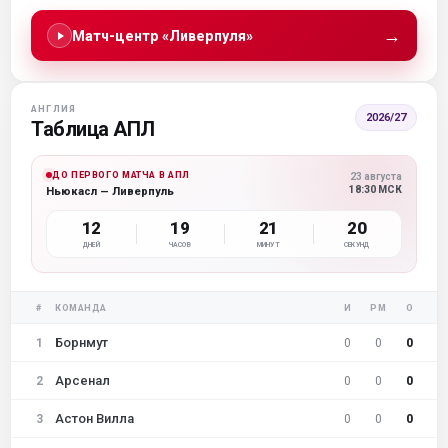
→
Матч-центр «Ливерпуля»
АНГЛИЯ
2026/27
Таблица АПЛ
ДО ПЕРВОГО МАТЧА В АПЛ
23 августа
18:30 МСК
Ньюкасл — Ливерпуль
12
19
21
20
ДНЕЙ
ЧАСОВ
МИНУТ
СЕКУНД
#
КОМАНДА
И
РМ
О
Борнмут
1
0
0
0
Арсенал
2
0
0
0
Астон Вилла
3
0
0
0