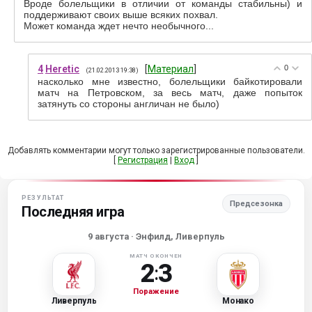
Вроде болельщики в отличии от команды стабильны) и
поддерживают своих выше всяких похвал.
Может команда ждет нечто необычного...
4
Heretic
[
Материал
]
0
(21.02.2013 19:38)
насколько мне известно, болельщики байкотировали
матч на Петровском, за весь матч, даже попыток
затянуть со стороны англичан не было)
Добавлять комментарии могут только зарегистрированные пользователи.
[
Регистрация
|
Вход
]
РЕЗУЛЬТАТ
Предсезонка
Последняя игра
9 августа
· Энфилд, Ливерпуль
МАТЧ ОКОНЧЕН
2
3
:
Поражение
Ливерпуль
Монако