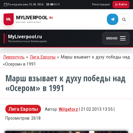
Понедельник,
10.08.2026
23:08
МСК
Регистрация
Войти
MYLIVERPOOL
.RU
ML
RUSSIAN SUPPORTERS
MyLiverpool.ru
МЕНЮ
Русскоязычные болельщики
Ливерпуль
»
Лига Европы
» Марш взывает к духу победы над
«Осером» в 1991
Марш взывает к духу победы над
«Осером» в 1991
Лига Европы
Автор:
Wilgeforz
| 21.02.2013 13:55 |
Просмотров: 2618