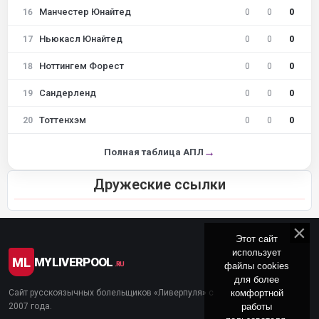
Манчестер Юнайтед
16
0
0
0
Ньюкасл Юнайтед
17
0
0
0
Ноттингем Форест
18
0
0
0
Сандерленд
19
0
0
0
Тоттенхэм
20
0
0
0
→
Полная таблица АПЛ
Дружеские ссылки
Этот сайт
использует
ML
MYLIVERPOOL
файлы cookies
.RU
для более
комфортной
Сайт русскоязычных болельщиков «Ливерпуля» с
работы
2007 года.