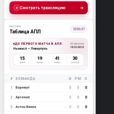
→
Смотреть трансляцию
АНГЛИЯ
2026/27
Таблица АПЛ
ДО ПЕРВОГО МАТЧА В АПЛ
23 августа
18:30 МСК
Ньюкасл — Ливерпуль
15
19
41
28
ДНЕЙ
ЧАСОВ
МИНУТ
СЕКУНД
#
КОМАНДА
И
РМ
О
1
0
0
0
Борнмут
2
0
0
0
Арсенал
3
0
0
0
Астон Вилла