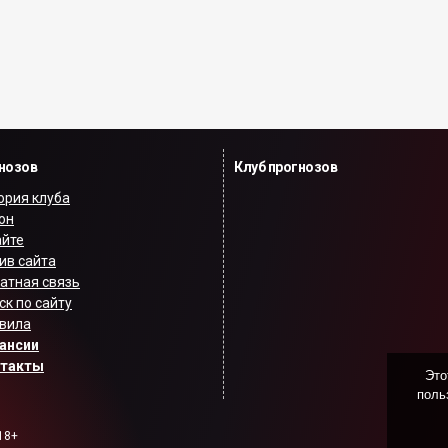
гнозов
Клуб прогнозов
ория клуба
он
айте
ив сайта
атная связь
ск по сайту
вила
ансии
нтакты
Это
поль
18+