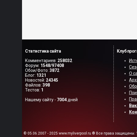
Статистика сайта
Клуб про
Комментариев:
258032
Ист
Форум:
1548/97408
Сез
Обои/Фото:
3872
О с
Блог:
1321
Арх
Новостей:
24345
Файлов:
398
Обр
Тестов:
1
Пои
Пра
Нашему сайту -
7004
дней
Вак
Ко
© 05.06.2007 - 2025 www.myliverpool.ru ® Все права защищены. 