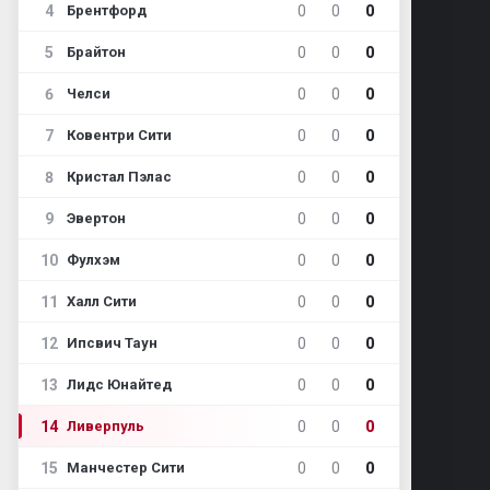
4
0
0
0
Брентфорд
5
0
0
0
Брайтон
6
0
0
0
Челси
7
0
0
0
Ковентри Сити
8
0
0
0
Кристал Пэлас
9
0
0
0
Эвертон
10
0
0
0
Фулхэм
11
0
0
0
Халл Сити
12
0
0
0
Ипсвич Таун
13
0
0
0
Лидс Юнайтед
14
0
0
0
Ливерпуль
15
0
0
0
Манчестер Сити