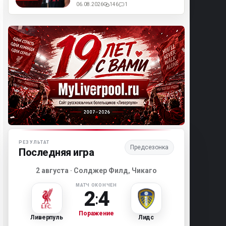
06.08.2026
146
1
Матч-центр «Ливерпуля»
РЕЗУЛЬТАТ
Предсезонка
Последняя игра
2 августа · Солджер Филд, Чикаго
МАТЧ ОКОНЧЕН
2
4
:
Поражение
Ливерпуль
Лидс