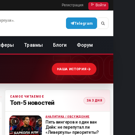
Регистрация
Войти
ерпуля».
Telegram
сферы
Травмы
Блоги
Форум
7000
НАША ИСТОРИЯ
САМОЕ ЧИТАЕМОЕ
ЗА 3 ДНЯ
Топ-5 новостей
АНАЛИТИКА / ОБСУЖДЕНИЕ
ML
Пять вингеров и один ван
Дейк: не перепутал ли
«Ливерпуль» приоритеты?