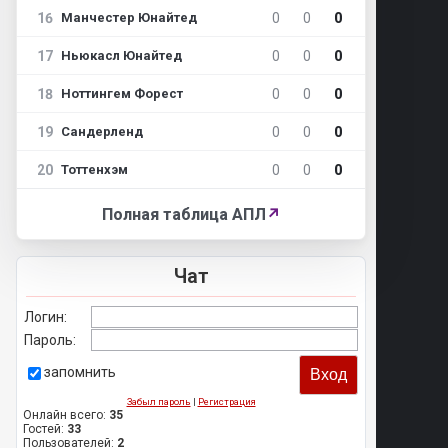
16
0
0
0
Манчестер Юнайтед
17
0
0
0
Ньюкасл Юнайтед
18
0
0
0
Ноттингем Форест
19
0
0
0
Сандерленд
20
0
0
0
Тоттенхэм
Полная таблица АПЛ
↗
Чат
Логин:
Пароль:
запомнить
Забыл пароль
|
Регистрация
Онлайн всего:
35
Гостей:
33
Пользователей:
2