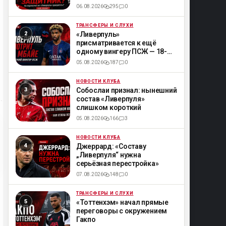
06.08.2026
295
0
ТРАНСФЕРЫ И СЛУХИ
ML
«Ливерпуль»
присматривается к ещё
одному вингеру ПСЖ — 18-
летнему Мбайе
05.08.2026
187
0
НОВОСТИ КЛУБА
ML
Собослаи признал: нынешний
состав «Ливерпуля»
слишком короткий
05.08.2026
166
3
НОВОСТИ КЛУБА
ML
Джеррард: «Составу
„Ливерпуля“ нужна
серьёзная перестройка»
07.08.2026
148
0
ТРАНСФЕРЫ И СЛУХИ
ML
«Тоттенхэм» начал прямые
переговоры с окружением
Гакпо