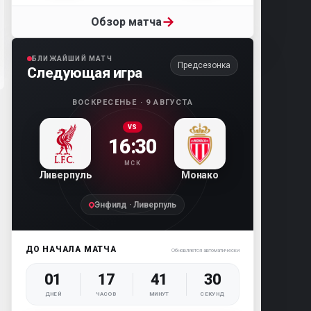
→
Обзор матча
БЛИЖАЙШИЙ МАТЧ
Предсезонка
Следующая игра
ВОСКРЕСЕНЬЕ · 9 АВГУСТА
VS
16:30
МСК
Ливерпуль
Монако
Энфилд · Ливерпуль
ДО НАЧАЛА МАТЧА
Обновляется автоматически
01
17
41
28
ДНЕЙ
ЧАСОВ
МИНУТ
СЕКУНД