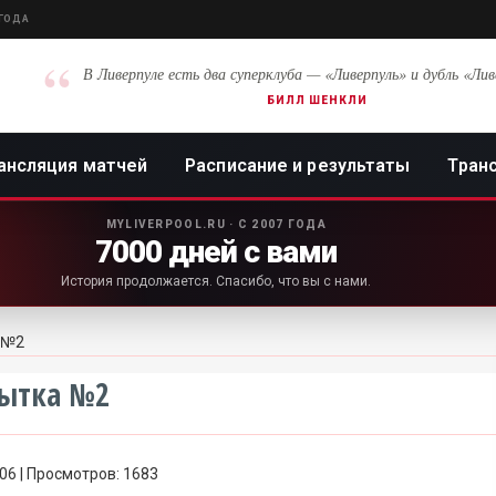
 ГОДА
“
В Ливерпуле есть два суперклуба — «Ливерпуль» и дубль «Лив
БИЛЛ ШЕНКЛИ
ансляция матчей
Расписание и результаты
Тран
MYLIVERPOOL.RU · С 2007 ГОДА
7000 дней с вами
История продолжается. Спасибо, что вы с нами.
а №2
пытка №2
:06 | Просмотров: 1683