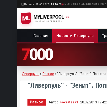
Пятница,
07.08.2026
23:48:23
ВМЕСТЕ С БОЛЕЛЬЩИКАМИ С 2007
MYLIVERPOOL
ML
.RU
RUSSIAN SUPPORTERS
Главная
Новости Ливерпуля
Тр
7
0
0
0
Ливерпуль
»
Разное
» "Ливерпуль" - "Зенит". Попытк
"Ливерпуль" - "Зенит". По
Разное
Автор:
socrates71
| 20.02.2013 19:42