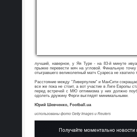
лучший, наверное, у Яя Туре - на 83-й минуте иву
прыжке перевести мяч на угловой. Финальную точку 
отыгравшего великолепный матч Суареса не хватило 
Расстояние между "Ливерпулем" и МанСити сокращае
все же пока не стоит, а вот участие в Лиге Европы с
перед встречей с МЮ оптимизма у них должно поуб
одолеть дружину Ферги выглядят минимальными.
Юрий Шевченко, Football.ua
использованы фото Getty Images и Reuters
Получайте моментально новости 