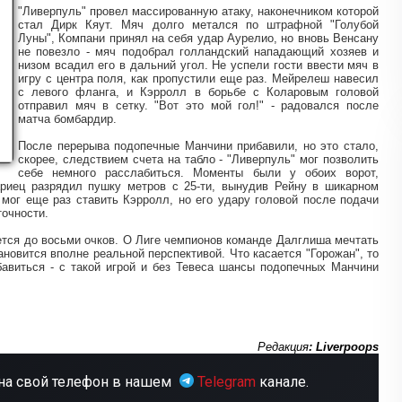
"Ливерпуль" провел массированную атаку, наконечником которой
стал Дирк Кяут. Мяч долго метался по штрафной "Голубой
Луны", Компани принял на себя удар Аурелио, но вновь Венсану
не повезло - мяч подобрал голландский нападающий хозяев и
низом всадил его в дальний угол. Не успели гости ввести мяч в
игру с центра поля, как пропустили еще раз. Мейрелеш навесил
с левого фланга, и Кэрролл в борьбе с Коларовым головой
отправил мяч в сетку. "Вот это мой гол!" - радовался после
матча бомбардир.
После перерыва подопечные Манчини прибавили, но это стало,
скорее, следствием счета на табло - "Ливерпуль" мог позволить
себе немного расслабиться. Моменты были у обоих ворот,
ариец разрядил пушку метров с 25-ти, вынудив Рейну в шикарном
мог еще раз ставить Кэрролл, но его удару головой после подачи
точности.
тся до восьми очков. О Лиге чемпионов команде Далглиша мечтать
тановится вполне реальной перспективой. Что касается "Горожан", то
авиться - с такой игрой и без Тевеса шансы подопечных Манчини
Редакция
: Liverpoops
на свой телефон в нашем
Telegram
канале.