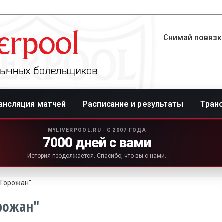
Снимай повязку
ансляция матчей
Расписание и результаты
Тран
MYLIVERPOOL.RU · С 2007 ГОДА
7000 дней с вами
История продолжается. Спасибо, что вы с нами.
"Горожан"
рожан"