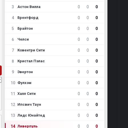
3
0
0
0
Астон Вилла
4
0
0
0
Брентфорд
5
0
0
0
Брайтон
6
0
0
0
Челси
7
0
0
0
Ковентри Сити
8
0
0
0
Кристал Пэлас
9
0
0
0
Эвертон
10
0
0
0
Фулхэм
11
0
0
0
Халл Сити
12
0
0
0
Ипсвич Таун
13
0
0
0
Лидс Юнайтед
14
0
0
0
Ливерпуль