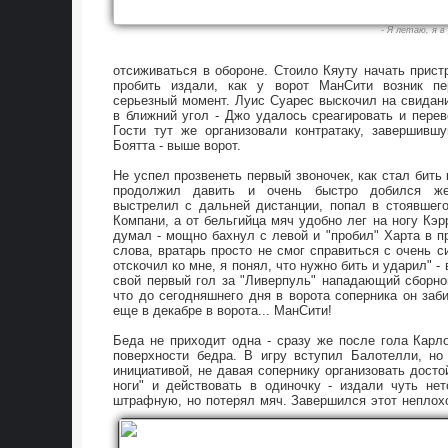
- Я летаю, я в
отсиживаться в обороне. Стоило Кяуту начать прист
пробить издали, как у ворот МанСити возник пе
серьезный момент. Луис Суарес выскочил на свидан
в ближний угол - Джо удалось среагировать и перев
Гости тут же организовали контратаку, завершивш
Боятта - выше ворот.
Не успел прозвенеть первый звоночек, как стал бить
продолжил давить и очень быстро добился же
выстрелил с дальней дистанции, попал в стоявшег
Компани, а от бельгийца мяч удобно лег на ногу Кэр
думал - мощно бахнул с левой и "пробил" Харта в п
слова, вратарь просто не смог справиться с очень 
отскочил ко мне, я понял, что нужно бить и ударил" - 
свой первый гол за "Ливерпуль" нападающий сборно
что до сегодняшнего дня в ворота соперника он заб
еще в декабре в ворота... МанСити!
Беда не приходит одна - сразу же после гола Карл
поверхности бедра. В игру вступил Балотелли, но
инициативой, не давая сопернику организовать досто
ноги" и действовать в одиночку - издали чуть не
штрафную, но потерял мяч. Завершился этот неплох