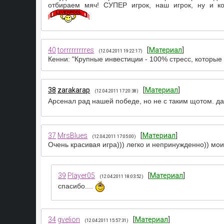
отбираем мяч! СУПЕР игрок, наш игрок, ну и к
40
torrrrrrrrres
[
Материал
]
(12.04.2011 19:22:17)
Кенни: "Крупные инвестиции - 100% стресс, которы
38
zarakarap
[
Материал
]
(12.04.2011 17:20:38)
Арсенал рад нашей победе, но не с таким щотом. да
37
MrsBlues
[
Материал
]
(12.04.2011 17:05:00)
Очень красивая игра))) легко и непринужденно)) мо
39
Player05
[
Материал
]
(12.04.2011 18:03:52)
спасибо....
34
gvelion
[
Материал
]
(12.04.2011 15:57:31)