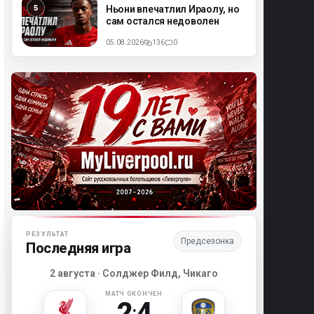
ML
Ньони впечатлил Ираолу, но
сам остался недоволен
05.08.2026
136
0
Матч-центр «Ливерпуля»
РЕЗУЛЬТАТ
Предсезонка
Последняя игра
2 августа · Солджер Филд, Чикаго
МАТЧ ОКОНЧЕН
2
4
: