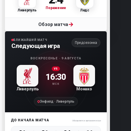
Поражение
Ливерпуль
Лидс
→
Обзор матча
БЛИЖАЙШИЙ МАТЧ
Предсезонка
Следующая игра
ВОСКРЕСЕНЬЕ · 9 АВГУСТА
VS
16:30
МСК
Ливерпуль
Монако
Энфилд · Ливерпуль
ДО НАЧАЛА МАТЧА
Обновляется автоматически