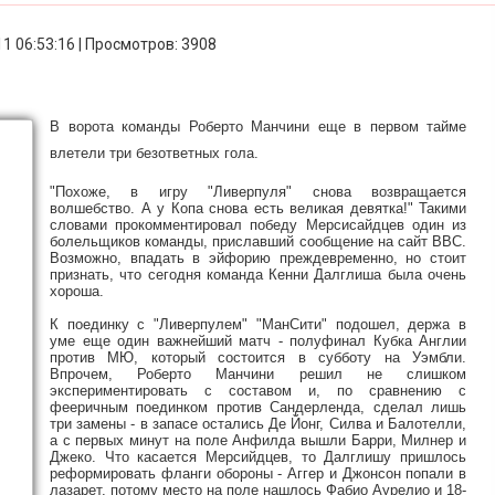
11 06:53:16 | Просмотров: 3908
В ворота команды Роберто Манчини еще в первом тайме
влетели три безответных гола.
"Похоже, в игру "Ливерпуля" снова возвращается
волшебство. А у Копа снова есть великая девятка!" Такими
словами прокомментировал победу Мерсисайдцев один из
болельщиков команды, приславший сообщение на сайт ВВС.
Возможно, впадать в эйфорию преждевременно, но стоит
признать, что сегодня команда Кенни Далглиша была очень
хороша.
К поединку с "Ливерпулем" "МанСити" подошел, держа в
уме еще один важнейший матч - полуфинал Кубка Англии
против МЮ, который состоится в субботу на Уэмбли.
Впрочем, Роберто Манчини решил не слишком
экспериментировать с составом и, по сравнению с
фееричным поединком против Сандерленда, сделал лишь
три замены - в запасе остались Де Йонг, Силва и Балотелли,
а с первых минут на поле Анфилда вышли Барри, Милнер и
Джеко. Что касается Мерсийдцев, то Далглишу пришлось
реформировать фланги обороны - Аггер и Джонсон попали в
лазарет, потому место на поле нашлось Фабио Аурелио и 18-