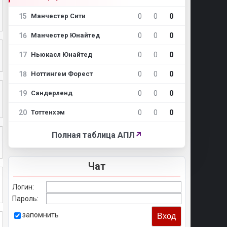
15
0
0
0
Манчестер Сити
16
0
0
0
Манчестер Юнайтед
17
0
0
0
Ньюкасл Юнайтед
18
0
0
0
Ноттингем Форест
19
0
0
0
Сандерленд
20
0
0
0
Тоттенхэм
Полная таблица АПЛ
↗
Чат
Логин:
Пароль:
запомнить