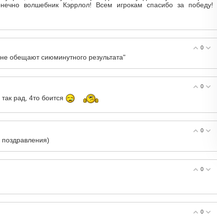
онечно волшебник Кэррлол! Всем игрокам спасибо за победу!
0
е не обещают сиюминутного результата"
0
 так рад, 4то боится
0
и поздравления)
0
0