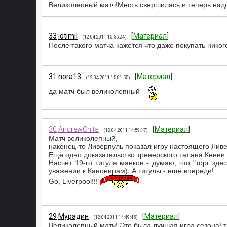
Великолепный матч!Месть свершилась и теперь надо 
33
idtimil
[
Материал
]
(12.04.2011 15:35:24)
После такого матча кажется что даже покупать никог
31
nora13
[
Материал
]
(12.04.2011 15:01:55)
да матч был великолепный
30
AndrewChita
[
Материал
]
(12.04.2011 14:59:17)
Матч великолепный,
наконец-то Ливерпуль показал игру настоящего Ливе
Ещё одно доказательство тренерского талана Кенни -
Насчёт 19-го титула манков - думаю, что "торг зде
уважении к Канонирам). А титулы - ещё впереди!
Go, Liverpool!!!
29
Мурадин
[
Материал
]
(12.04.2011 14:49:45)
Великолепный матч! Это была лучшая игра сезона! т