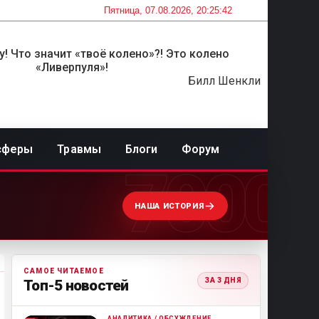
Пятница, 07.08.2026, 20:25:42
! Что значит «твоё колено»?! Это колено
«Ливерпуля»!
Билл Шенкли
сферы
Травмы
Блоги
Форум
7000
НАША ИСТОРИЯ
САМОЕ ЧИТАЕМОЕ
ЗА 3 ДНЯ
Топ-5 новостей
АНАЛИТИКА / ОБСУЖДЕНИЕ