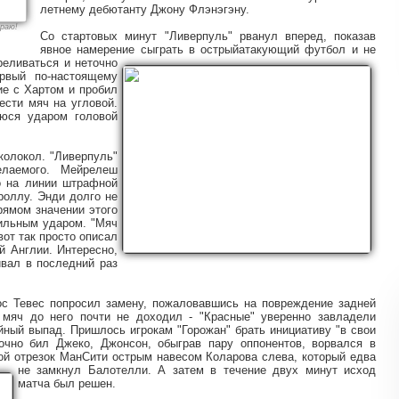
летнему дебютанту Джону Флэнэгэну.
 раю!
Со стартовых минут "Ливерпуль" рванул вперед, показав
явное намерение сыграть в острый
атакующий футбол и не
реливаться и неточно
рвый по-настоящему
ие с Хартом и пробил
ести мяч на угловой.
уюся ударом головой
 колокол. "Ливерпуль"
лаемого. Мейрелеш
о на линии штрафной
роллу. Энди долго не
рямом значении этого
сильным ударом. "Мяч
вот так просто описал
й Англии. Интересно,
ивал в последний раз
ос Тевес попросил замену, пожаловавшись на повреждение задней
 мяч до него почти не доходил - "Красные" уверенно завладели
йный выпад. Пришлось игрокам "Горожан" брать инициативу "в свои
точно бил Джеко, Джонсон, обыграв пару оппонентов, ворвался в
ой отрезок МанСити острым навесом Коларова слева, который едва
не замкнул Балотелли. А
затем в течение двух минут исход
матча был решен.