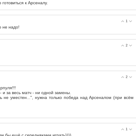
готовиться к Арсеналу.
1
о не надо!
2
2
рпуля!!!
 и за весь матч - ни одной замены.
сь не уместен...", нужна только победа над Арсеналом (при всём
1
ак бы ещё с середняками играть))))