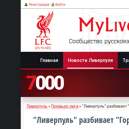
Регистрация
Войти
Главная
Новости Ливерпуля
Тр
7
0
0
0
Ливерпуль
»
Премьер-лига
» "Ливерпуль" разбивает 
"Ливерпуль" разбивает "Го