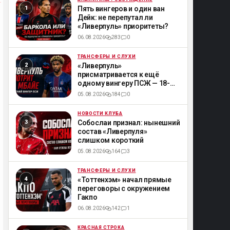
ML
Пять вингеров и один ван
Дейк: не перепутал ли
«Ливерпуль» приоритеты?
06.08.2026
283
0
ТРАНСФЕРЫ И СЛУХИ
ML
«Ливерпуль»
присматривается к ещё
одному вингеру ПСЖ — 18-
летнему Мбайе
05.08.2026
184
0
НОВОСТИ КЛУБА
ML
Собослаи признал: нынешний
состав «Ливерпуля»
слишком короткий
05.08.2026
164
3
ТРАНСФЕРЫ И СЛУХИ
ML
«Тоттенхэм» начал прямые
переговоры с окружением
Гакпо
06.08.2026
142
1
КРАСНАЯ СТРОКА