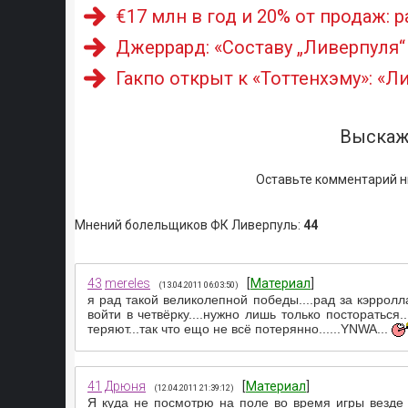
€17 млн в год и 20% от продаж: 
Джеррард: «Составу „Ливерпуля“
Гакпо открыт к «Тоттенхэму»: «Л
Выскаж
Оставьте комментарий н
Мнений болельщиков ФК Ливерпуль
:
44
43
mereles
[
Материал
]
(13.04.2011 06:03:50)
я рад такой великолепной победы....рад за кэрролл
войти в четвёрку....нужно лишь только постораться.
теряют...так что ещо не всё потерянно......YNWA...
41
Дрюня
[
Материал
]
(12.04.2011 21:39:12)
Я куда не посмотрю на поле во время игры везде 