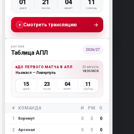
01
21
04
10
ДНЕЙ
ЧАСОВ
МИНУТ
СЕКУНД
→
Смотреть трансляцию
АНГЛИЯ
2026/27
Таблица АПЛ
ДО ПЕРВОГО МАТЧА В АПЛ
23 августа
18:30 МСК
Ньюкасл — Ливерпуль
15
23
04
10
ДНЕЙ
ЧАСОВ
МИНУТ
СЕКУНД
#
КОМАНДА
И
РМ
О
1
0
0
0
Борнмут
2
0
0
0
Арсенал