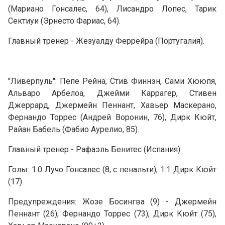
(Мариано Гонсалес, 64), Лисандро Лопес, Тарик
Сектиуи (Эрнесто Фариас, 64).
Главный тренер - Жезуалду Феррейра (Португалия).
"Ливерпуль": Пепе Рейна, Стив Финнэн, Сами Хююпя,
Альваро Арбелоа, Джейми Каррагер, Стивен
Джеррард, Джермейн Пеннант, Хавьер Маскерано,
Фернандо Торрес (Андрей Воронин, 76), Дирк Кюйт,
Райан Бабель (Фабио Аурелио, 85).
Главный тренер - Рафаэль Бенитес (Испания).
Голы: 1:0 Лучо Гонсалес (8, с пенальти), 1:1 Дирк Кюйт
(17).
Предупреждения: Жозе Босингва (9) - Джермейн
Пеннант (26), Фернандо Торрес (73), Дирк Кюйт (75),