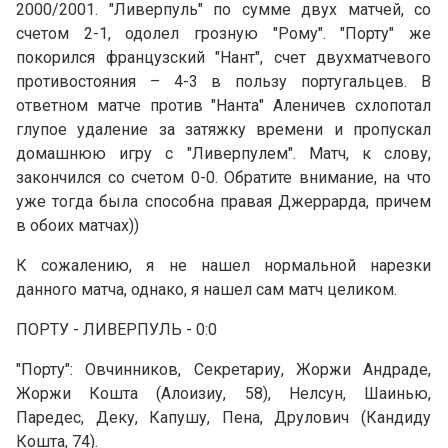
2000/2001. "Ливерпуль" по сумме двух матчей, со
счетом 2-1, одолел грозную "Рому". "Порту" же
покорился французский "Нант", счет двухматчевого
противостояния – 4-3 в пользу португальцев. В
ответном матче против "Нанта" Аленичев схлопотал
глупое удаление за затяжку времени и пропускал
домашнюю игру с "Ливерпулем". Матч, к слову,
закончился со счетом 0-0. Обратите внимание, на что
уже тогда была способна правая Джеррарда, причем
в обоих матчах))
К сожалению, я не нашел нормальной нарезки
данного матча, однако, я нашел сам матч целиком.
ПОРТУ - ЛИВЕРПУЛЬ - 0:0
"Порту": Овчинников, Секретариу, Жоржи Андраде,
Жоржи Кошта (Алоизиу, 58), Нелсун, Шаинью,
Паредес, Деку, Капушу, Пена, Друлович (Кандиду
Кошта, 74).