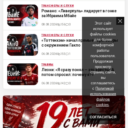
ТРАНСФЕРЫ И СЛУХИ
ML
Романо: «Ливерпуль» лидирует в гонке
за Ибраима Мбайе
Этот сайт
08.08.2026
156
0
использует
файлы cookies
ТРАНСФЕРЫ И СЛУХИ
ML
для более
«Тоттенхэм» начал прямые переговоры
комфортной
с окружением Гакпо
работы
06.08.2026
155
1
пользователя.
Продолжая
ТРАВМЫ
ML
просмотр
Леони: «Я сразу понял — это кресты. А
страниц сайта,
потом спросил: почему я?»
вы
соглашаетесь
06.08.2026
142
0
с
Политикой
использования
файлов
cookies
.
СОГЛАСИТЬСЯ