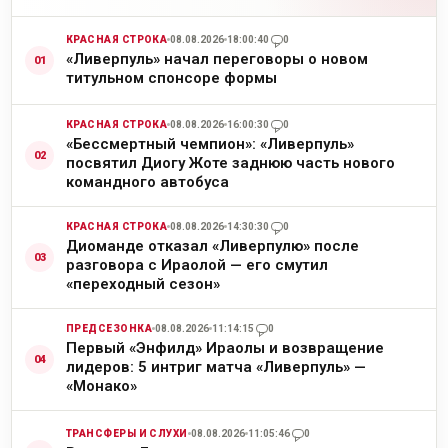
КРАСНАЯ СТРОКА
08.08.2026
18:00:40
0
«Ливерпуль» начал переговоры о новом
титульном спонсоре формы
КРАСНАЯ СТРОКА
08.08.2026
16:00:30
0
«Бессмертный чемпион»: «Ливерпуль»
посвятил Диогу Жоте заднюю часть нового
командного автобуса
КРАСНАЯ СТРОКА
08.08.2026
14:30:30
0
Диоманде отказал «Ливерпулю» после
разговора с Ираолой — его смутил
«переходный сезон»
ПРЕДСЕЗОНКА
08.08.2026
11:14:15
0
Первый «Энфилд» Ираолы и возвращение
лидеров: 5 интриг матча «Ливерпуль» —
«Монако»
ТРАНСФЕРЫ И СЛУХИ
08.08.2026
11:05:46
0