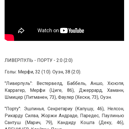
ЛИВЕРПУЛЬ - ПОРТУ - 2:0 (2:0)
Голы: Мерфи, 32 (1:0). Оуэн, 38 (2:0).
"Ливерпуль": Вестервелд, Баббель, Аншо, Хююпя,
Каррагер, Мерфи (Циге, 86), Джеррард, Хаманн,
Шмицер (Литманен, 73), Фаулер (Хески, 73), Оуэн.
"Порту": Эшпинья, Секретариу (Капушу, 46), Нелсон,
Рикарду Силва, Жоржи Андраде, Паредес, Паулинью
Сантуш (Марич, 79), Кандиду Кошта (Деку, 46),