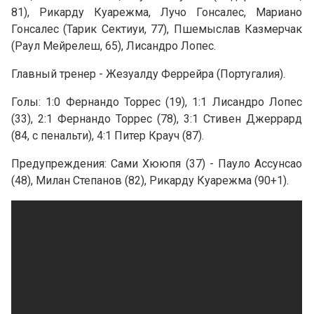
81), Рикарду Куарежма, Лучо Гонсалес, Мариано
Гонсалес (Тарик Сектиуи, 77), Пшемыслав Казмерчак
(Раул Мейрелеш, 65), Лисандро Лопес.
Главный тренер - Жезуалду Феррейра (Португалия).
Голы: 1:0 Фернандо Торрес (19), 1:1 Лисандро Лопес
(33), 2:1 Фернандо Торрес (78), 3:1 Стивен Джеррард
(84, с пенальти), 4:1 Питер Крауч (87).
Предупреждения: Сами Хююпя (37) - Пауло Ассунсао
(48), Милан Степанов (82), Рикарду Куарежма (90+1).