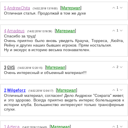
5
AndrewChita
[
Материал
]
1
(14.02.2018 13:19:00)
Отличная статья. Продолжай в том же духе
4
Amadeus
[
Материал
]
1
(14.02.2018 13:18:59)
Спасибо за труд!
Очень приятно было вновь увидеть Крауча, Торреса, ,Кюйта,
Рейну и других наших бывших игроков. Прям ностальгия.
Ну и экскурс в историю весьма познавателен.
3
GVS
[
Материал
]
2
(14.02.2018 12:20:15)
Очень интересный и объемный материал!!!
2
Wilgeforz
[
Материал
]
1
(14.02.2018 12:06:17)
Отличный материал, согласен! Дело Андрюхи "Сократа" живет,
и это здорово. Всегда приятно видеть интерес болельщиков к
истории клуба. Большинство интересуют только трансферные
слухи.
1
Azteca
[
Материал
]
1
(14.02.2018 12:04:43)