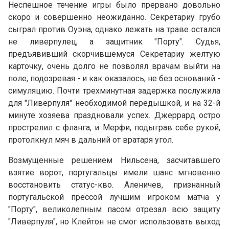
Неспешное течение игры было прервано довольно
скоро и совершенно неожиданно. Секретариу грубо
сыграл против Оуэна, однако лежать на траве остался
не ливерпулец, а защитник "Порту". Судья,
предъявивший скорчившемуся Секретариу желтую
карточку, очень долго не позволял врачам выйти на
поле, подозревая - и как оказалось, не без оснований -
симуляцию. Почти трехминутная задержка послужила
для "Ливерпуля" необходимой передышкой, и на 32-й
минуте хозяева праздновали успех. Джеррард остро
прострелил с фланга, и Мерфи, подыграв себе рукой,
протолкнул мяч в дальний от вратаря угол.
Возмущенные решением Нильсена, засчитавшего
взятие ворот, португальцы имели шанс мгновенно
восстановить статус-кво. Аленичев, признанный
португальской прессой лучшим игроком матча у
"Порту", великолепным пасом отрезал всю защиту
"Ливерпуля", но Клейтон не смог использовать выход