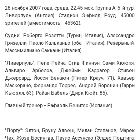
28 ноября 2007 года, среда. 22:45 мск. Группа A. 5-й тур.
Ливерпуль (Англия). Стадион Энфилд Роуд. 45000
зрителей (вместимость - 45362).
Судьи: Роберто Розетти (Турин, Италия), Алессандро
Гризелли, Паоло Кальканьо (оба - Италия). Резервный:
Массимилиано Саккани (Италия)
"Ливерпуль": Пепе Рейна, Стив Финнэн, Сами Хююпя,
Альваро Арбелоа, Джейми Каррагер, Стивен
Джеррард, Йосси Бенаюн (Питер Крауч, 71), Хавьер
Маскерано, Фернандо Торрес, Андрей Воронин (Гарри
Кьюэлл, 63), Райан Бабель (Дирк Кюйт, 85).
Главный тренер - Рафаэль Бенитес (Испания).
"Порту": Элтон, Бруну Алвеш, Милан Степанов, Марек
Чех, Жозе Босингва, Пауло Ассунсао (Элдер Поштига,