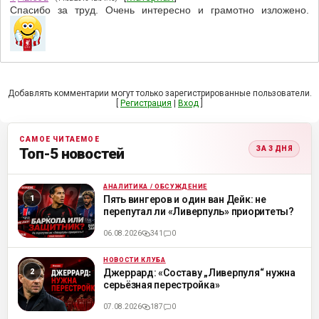
Спасибо за труд. Очень интересно и грамотно изложено.
Добавлять комментарии могут только зарегистрированные пользователи.
[
Регистрация
|
Вход
]
САМОЕ ЧИТАЕМОЕ
ЗА 3 ДНЯ
Топ-5 новостей
АНАЛИТИКА / ОБСУЖДЕНИЕ
ML
Пять вингеров и один ван Дейк: не
перепутал ли «Ливерпуль» приоритеты?
06.08.2026
341
0
НОВОСТИ КЛУБА
ML
Джеррард: «Составу „Ливерпуля“ нужна
серьёзная перестройка»
07.08.2026
187
0