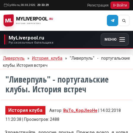
Регистрация
Войти
Суббота,
08.08.2026
20:33:29
MYLIVERPOOL
ML
.RU
RUSSIAN SUPPORTERS
MyLiverpool.ru
МЕНЮ
Русскоязычные болельщики
Ливерпуль
»
История клуба
» "Ливерпуль" - португальские
клубы. История встреч
"Ливерпуль" - португальские
клубы. История встреч
История клуба
Автор:
BuTo_KopJIeoHe
| 14.02.2018
11:20:38 | Просмотров: 2488
Здравствуйте, дорогие друзья. Прежде всего, я хотел