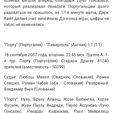
хозяева вышли вперед, благодаря Лучо Гонсалесу,
который реализовал пенальти. Португальцам долго
радоваться не пришлось, на 17-й минуте матча, Дирк
Кёйт делает счет ничейным. До конца игры, цифры на
табло не изменились.
"Порту" (Португалия) - "Ливерпуль" (Англия) 1:1 (1:1)
18 сентября 2007 года, вторник. 22:45 мск. Группа A. 1-
й тур. Порту (Португалия). Стадион Драгау. 41240
зрителей (вместимость - 50399).
Судьи: Любош Михел (Свидник, Словакия), Роман
Слишко, Роман Чабай (оба - Словакия). Резервный:
Владимир Внук (Словакия).
"Порту": Нуну, Бруну Алвеш, Жозе Босингва, Хорхе
Фусиле, Жуан Паулу Андраде, Пауло Ассунсао, Лучо
Гонсалес, Рикарду Куарежма, Раул Мейрелеш