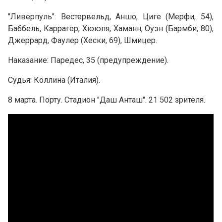
"Ливерпуль": Вестервельд, Аншо, Циге (Мерфи, 54),
Баббель, Каррагер, Хююпя, Хаманн, Оуэн (Бармби, 80),
Джеррард, Фаулер (Хески, 69), Шмицер.
Наказание: Паредес, 35 (предупреждение).
Судья: Коллина (Италия).
8 марта. Порту. Стадион "Даш Анташ". 21 502 зрителя.