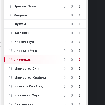
8
0
0
0
Кристал Пэлас
9
0
0
0
Эвертон
10
0
0
0
Фулхэм
11
0
0
0
Халл Сити
12
0
0
0
Ипсвич Таун
13
0
0
0
Лидс Юнайтед
14
0
0
0
Ливерпуль
15
0
0
0
Манчестер Сити
16
0
0
0
Манчестер Юнайтед
17
0
0
0
Ньюкасл Юнайтед
18
0
0
0
Ноттингем Форест
19
0
0
0
Сандерленд