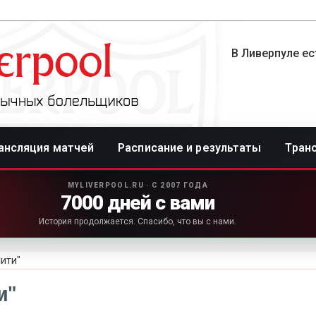
В Ливерпуле ес
ансляция матчей
Расписание и результаты
Тран
MYLIVERPOOL.RU · С 2007 ГОДА
7000 дней с вами
История продолжается. Спасибо, что вы с нами.
Сити"
и"