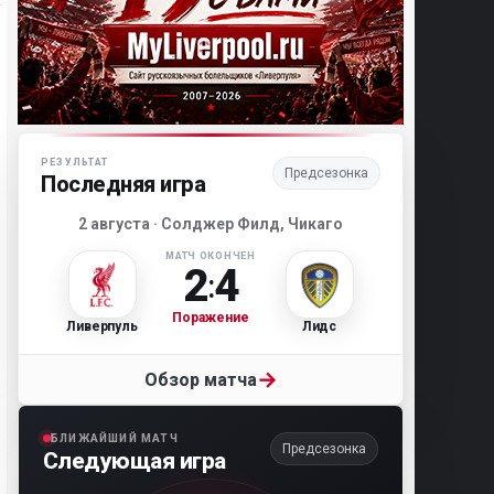
Матч-центр «Ливерпуля»
РЕЗУЛЬТАТ
Предсезонка
Последняя игра
2 августа · Солджер Филд, Чикаго
МАТЧ ОКОНЧЕН
2
4
:
Поражение
Ливерпуль
Лидс
→
Обзор матча
БЛИЖАЙШИЙ МАТЧ
Предсезонка
Следующая игра