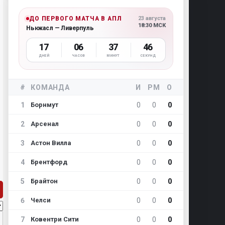
ДО ПЕРВОГО МАТЧА В АПЛ
23 августа
18:30 МСК
Ньюкасл — Ливерпуль
17
06
37
45
ДНЕЙ
ЧАСОВ
МИНУТ
СЕКУНД
#
КОМАНДА
И
РМ
О
1
0
0
0
Борнмут
2
0
0
0
Арсенал
3
0
0
0
Астон Вилла
4
0
0
0
Брентфорд
5
0
0
0
Брайтон
6
0
0
0
Челси
7
0
0
0
Ковентри Сити