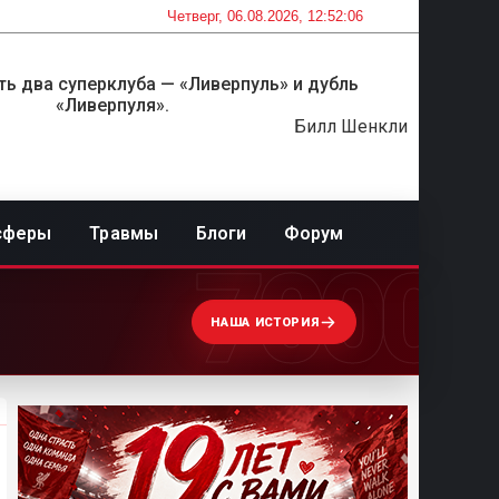
Четверг, 06.08.2026, 12:52:06
ть два суперклуба — «Ливерпуль» и дубль
«Ливерпуля».
Билл Шенкли
сферы
Травмы
Блоги
Форум
7000
НАША ИСТОРИЯ