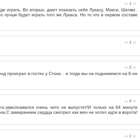
1
де играть. Во вторых, дают показать себя Лукасу, Макси, Шелви..
о лучше будет играть того же Лукаса. Но то что в первом составе
1
2
нд проиграл в гостях у Стока... и тогда мы на поднимемся на 6-ое
0
о,заволнавался очень чито не выпустят!И только на 64 минуте
грок,С замиранеем сердца смотрел как мяч не хотел идти в ворота!
1