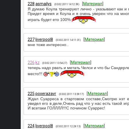
228
asmailys
[
Материал
]
(03.02.2011 14:12:39)
Я думаю Коула тренируют лично - указывают как и г
Придет время и Коула и я очень уверен что на мног
играть будет ето 100%
227
liverpool8
[
Материал
]
(03.02.2011 14:11:31)
мне тоже интересно..
226
kz
[
Материал
]
(03.02.2011 13:54:27)
теперь надо рвать и метать Челси и что бы Сандерле
место!!!
225
poxerazavr
[
Материал
]
(03.02.2011 13:39:17)
Ждал Суарреса в стартовом составе,Смотрю нэт ег
увидел его в деле,Очень рад что у нас есть такой и
И всетаки ГОЛЛЛЛ!!!С почином Суаррес!
224
liverpool8
[
Материал
]
(03.02.2011 12:28:13)