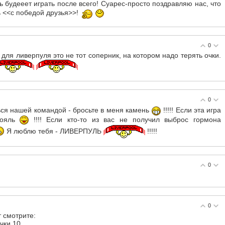
ль будееет играть после всего! Суарес-просто поздравляю нас, что
ть <<с победой друзья>>!
0
 для ливерпуля это не тот соперник, на котором надо терять очки.
0
ться нашей командой - бросьте в меня камень
!!!!! Если эта игра
рояль
!!!! Если кто-то из вас не получил выброс гормона
Я люблю тебя - ЛИВЕРПУЛЬ
!!!!!
0
0
т смотрите:
чки 10.