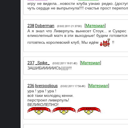
игру не видела...новости клуба узнаю редко..(досту
чуть сердце не выпрыгнула!!!! счастье прост перепол
238
Doberman
[
Материал
]
(03.02.2011 21:37:00)
А я знал что Ливерпуль вынесет Стоук... и Суарес 
еликолепный матч в эти выходные! будем готовится 
готовтесь королевский клуб, Мы идём
!!
237
_Spike_
[
Материал
]
(03.02.2011 19:01:40)
ЗАШИБИИИИИСЬ)))))!!!
236
liverpoolious
[
Материал
]
(03.02.2011 17:56:49)
ура ! ура ! ура !
всё таки молодец кенни.
перстроил ливерпуль!
ВЕЛИКОЛЕПНО!