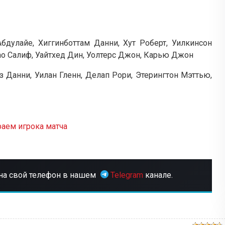
дулайе, Хиггинботтам Данни, Хут Роберт, Уилкинсон
о Салиф, Уайтхед Дин, Уолтерс Джон, Карью Джон
 Данни, Уилан Гленн, Делап Рори, Этерингтон Мэттью,
аем игрока матча
на свой телефон в нашем
Telegram
канале.