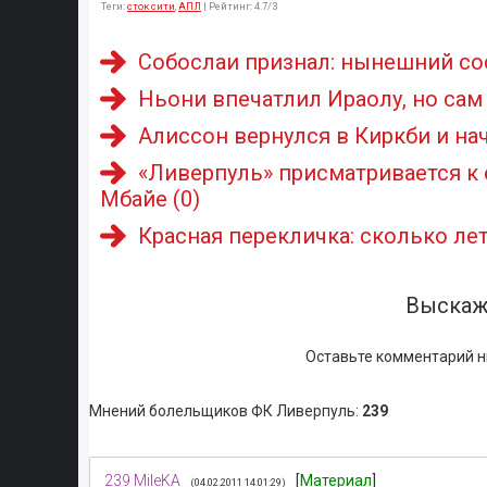
Теги
:
сток сити
,
АПЛ
|
Рейтинг
:
4.7
/
3
Собослаи признал: нынешний со
Ньони впечатлил Ираолу, но сам
Алиссон вернулся в Киркби и нач
«Ливерпуль» присматривается к
Мбайе
(0)
Красная перекличка: сколько лет
Выскаж
Оставьте комментарий н
Мнений болельщиков ФК Ливерпуль
:
239
239
MileKA
[
Материал
]
(04.02.2011 14:01:29)