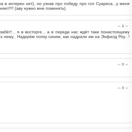
па в интерен нет), но узнав про победу про гол Суареса...у меня
няет!!!! (аву нужно мне поменять)
0
забёт!... я в восторге... а в переди нас ждёт таки понастоящему
к нему.. Надерём попку синим, как надрали им на Энфилд Роу...!
0
0