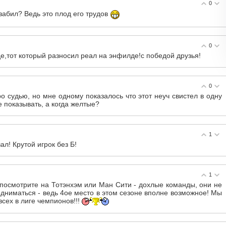
0
забил? Ведь это плод его трудов
0
е,тот который разносил реал на энфилде!с победой друзья!
0
о судью, но мне одному показалось что этот неуч свистел в одну
е показывать, а когда желтые?
1
л! Крутой игрок без Б!
1
 посмотрите на Тотэнхэм или Ман Сити - дохлые команды, они не
дниматься - ведь 4ое место в этом сезоне вполне возможное! Мы
всех в лиге чемпионов!!!