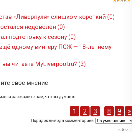
став «Ливерпуля» слишком короткий
(0)
 остался недоволен
(0)
ал подготовку к сезону
(0)
 ещё одному вингеру ПСЖ — 18-летнему
 вы читаете MyLiverpool.ru?
(3)
ите свое мнение
иже и расскажите нам, что вы думаете
1
2
3
8
9
»
...
Порядок вывода комментариев:
0