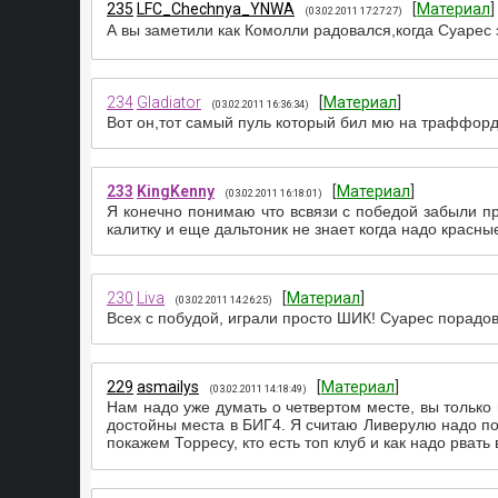
235
LFC_Chechnya_YNWA
[
Материал
]
(03.02.2011 17:27:27)
А вы заметили как Комолли радовался,когда Суарес 
234
Gladiator
[
Материал
]
(03.02.2011 16:36:34)
Вот он,тот самый пуль который бил мю на траффорд
233
KingKenny
[
Материал
]
(03.02.2011 16:18:01)
Я конечно понимаю что всвязи с победой забыли пр
калитку и еще дальтоник не знает когда надо красны
230
Liva
[
Материал
]
(03.02.2011 14:26:25)
Всех с побудой, играли просто ШИК! Суарес порадова
229
asmailys
[
Материал
]
(03.02.2011 14:18:49)
Нам надо уже думать о четвертом месте, вы только
достойны места в БИГ4. Я считаю Ливерулю надо по
покажем Торресу, кто есть топ клуб и как надо рвать 