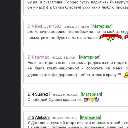
ну да! я счастлива! Торрес пусть видит как Ливерпу
он у нас!))) а Стиви блестел! уххх как я люблю писа
219
Red_Liver1892
[
Материал
]
(03.02.2011 11:31:36)
это конечно хорошо, что победили, но на мой взгляд
посмотрим что будет в матче с челси
216
raymax
[
Материал
]
(03.02.2011 10:31:24)
Если эта игра вас не заставила радоваться и горди
не была комбинационной - сбросьте на меня 
удовольствия(эндорфина) - обратитесь к врачу!!!!
214
Suarez7
[
Материал
]
(03.02.2011 09:44:29)
С победой.Суарез красавчик.
213
Aleks68
[
Материал
]
(03.02.2011 08:06:12)
У Далглиша лучший старт из пяти первых матчей, во
1.Далглиш 3 победы, ничья и поражение, мячи 9-4, о