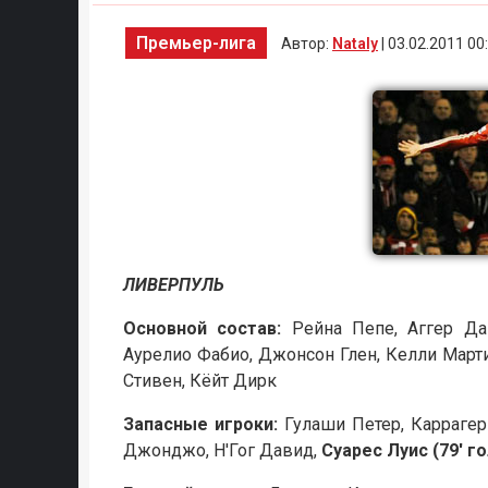
Премьер-лига
Автор:
Nataly
| 03.02.2011 00
ЛИВЕРПУЛЬ
Основной состав:
Рейна Пепе, Аггер Дан
Аурелио Фабио, Джонсон Глен, Келли Март
Стивен, Кёйт Дирк
Запасные игроки:
Гулаши Петер, Каррагер
Джонджо, Н'Гог Давид,
Суарес Луис (79' го