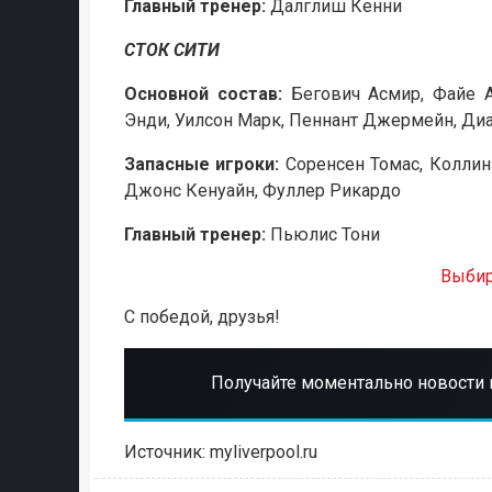
Главный тренер:
Далглиш Кенни
СТОК СИТИ
Основной состав:
Бегович Асмир, Файе Аб
Энди, Уилсон Марк, Пеннант Джермейн, Диа
Запасные игроки:
Соренсен Томас, Коллинз
Джонс Кенуайн, Фуллер Рикардо
Главный тренер:
Пьюлис Тони
Выбир
С победой, друзья!
Получайте моментально новости 
Источник: myliverpool.ru