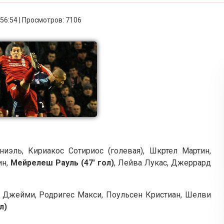
:56:54 | Просмотров: 7106
иэль, Кириакос Сотириос (голевая), Шкртел Мартин,
ин,
Мейрелеш Рауль
(47' гол)
, Лейва Лукас, Джеррард
 Джейми, Родригес Макси, Поульсен Кристиан, Шелви
л)