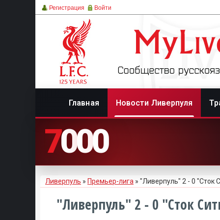
Регистрация
Войти
Главная
Новости Ливерпуля
Тр
7
0
0
0
Ливерпуль
»
Премьер-лига
» "Ливерпуль" 2 - 0 "Сток 
"Ливерпуль" 2 - 0 "Сток Сит