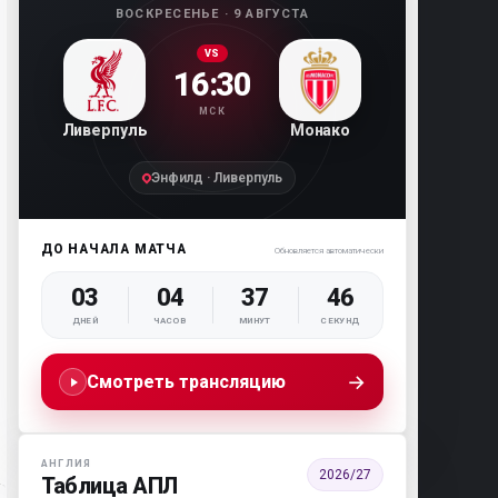
ВОСКРЕСЕНЬЕ · 9 АВГУСТА
VS
16:30
МСК
Ливерпуль
Монако
Энфилд · Ливерпуль
ДО НАЧАЛА МАТЧА
Обновляется автоматически
03
04
37
45
ДНЕЙ
ЧАСОВ
МИНУТ
СЕКУНД
→
Смотреть трансляцию
АНГЛИЯ
2026/27
Таблица АПЛ