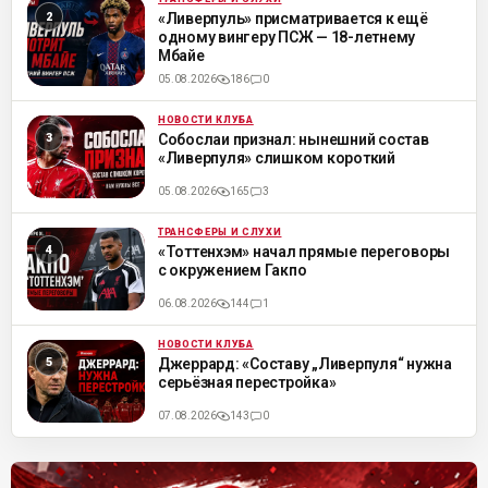
ML
«Ливерпуль» присматривается к ещё
одному вингеру ПСЖ — 18-летнему
Мбайе
05.08.2026
186
0
НОВОСТИ КЛУБА
ML
Собослаи признал: нынешний состав
«Ливерпуля» слишком короткий
05.08.2026
165
3
ТРАНСФЕРЫ И СЛУХИ
ML
«Тоттенхэм» начал прямые переговоры
с окружением Гакпо
06.08.2026
144
1
НОВОСТИ КЛУБА
ML
Джеррард: «Составу „Ливерпуля“ нужна
серьёзная перестройка»
07.08.2026
143
0