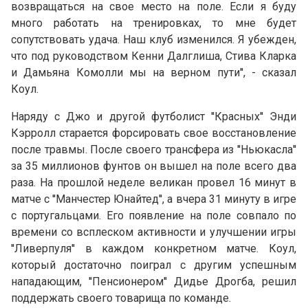
возвращаться на свое место на поле. Если я буду
много работать на тренировках, то мне будет
сопутствовать удача. Наш клуб изменился. Я убежден,
что под руководством Кенни Далглиша, Стива Кларка
и Дамьяна Комолли мы на верном пути'', - сказал
Коул.
Наряду с Джо и другой футболист ''Красных'' Энди
Кэрролл старается форсировать свое восстановление
после травмы. После своего трансфера из ''Ньюкасла''
за 35 миллионов фунтов он вышел на поле всего два
раза. На прошлой неделе великан провел 16 минут в
матче с ''Манчестер Юнайтед'', а вчера 31 минуту в игре
с португальцами. Его появление на поле совпало по
времени со всплеском активности и улучшении игры
''Ливерпуля'' в каждом конкретном матче. Коул,
который достаточно поиграл с другим успешным
нападающим, ''Пенсионером'' Дидье Дрогба, решил
поддержать своего товарища по команде.