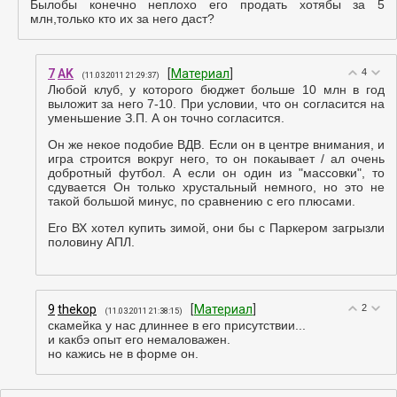
Былобы конечно неплохо его продать хотябы за 5
млн,только кто их за него даст?
7
AK
[
Материал
]
4
(11.03.2011 21:29:37)
Любой клуб, у которого бюджет больше 10 млн в год
выложит за него 7-10. При условии, что он согласится на
уменьшение З.П. А он точно согласится.
Он же некое подобие ВДВ. Если он в центре внимания, и
игра строится вокруг него, то он покаывает / ал очень
добротный футбол. А если он один из "массовки", то
сдувается Он только хрустальный немного, но это не
такой большой минус, по сравнению с его плюсами.
Его ВХ хотел купить зимой, они бы с Паркером загрызли
половину АПЛ.
9
thekop
[
Материал
]
2
(11.03.2011 21:38:15)
скамейка у нас длиннее в его присутствии...
и какбэ опыт его немаловажен.
но кажись не в форме он.