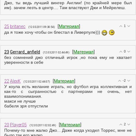
Джо, ты ведь лучший вингер Англии! (по крайней мере был
им). зачем лезть в центр.... Там властвуют Джи и Мейрелеш.
25
britanec
[
Материал
]
1
(12.03.2011 09:30:54)
да я тоже хочу чтобы он блестал в Ливерпуле)))
23
Gerrard_anfield
[
Материал
]
0
(12.03.2011 02:44:49)
без сомнений джо отличный игрок ,но пока ему не хватает
уверенности в себе
22
AlexK
[
Материал
]
-2
(12.03.2011 02:44:07)
У коула есть желание играть, но футбол игра коллективная и
как-то с сыгранностью с партнерами не очень, нет
взаимопонимания.
макси не лучше
бабеля зря отпустили
20
Player05
[
Материал
]
2
(12.03.2011 02:02:49)
Почему-то мне жалко Джо... Даже когда уходил Торрес, мне не
было так его жалко...