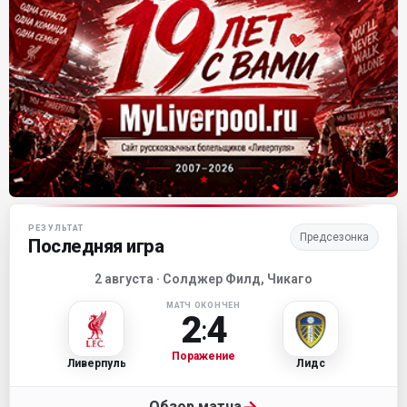
Матч-центр «Ливерпуля»
РЕЗУЛЬТАТ
Предсезонка
Последняя игра
2 августа · Солджер Филд, Чикаго
МАТЧ ОКОНЧЕН
2
4
:
Поражение
Ливерпуль
Лидс
→
Обзор матча