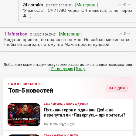
24
domiNo
[
Материал
]
-2
(12.03.2011 05:48:35)
*Унылость", СЧИТАЮ через СЧ пишется, а не через
Щ!=)
1
fafnerboy
[
Материал
]
3
(11.03.2011 20:55:46)
Когда он пришел, не нравился он мне. Но сейчас мне хочется,
чтобы он заиграл, потому что Макси просто нулевой.
Добавлять комментарии могут только зарегистрированные пользователи.
[
Регистрация
|
Вход
]
САМОЕ ЧИТАЕМОЕ
ЗА 3 ДНЯ
Топ-5 новостей
АНАЛИТИКА / ОБСУЖДЕНИЕ
ML
Пять вингеров и один ван Дейк: не
перепутал ли «Ливерпуль» приоритеты?
06.08.2026
289
0
ТРАНСФЕРЫ И СЛУХИ