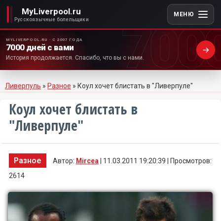
MyLiverpool.ru
МЕНЮ
700
Русскоязычные болельщики
MYLIVERPOOL.RU · С 2007 ГОДА
7000 дней с вами
История продолжается. Спасибо, что вы с нами.
Ливерпуль
»
Разное
» Коул хочет блистать в "Ливерпуле"
Коул хочет блистать в
"Ливерпуле"
Разное
Автор:
Mircea
| 11.03.2011 19:20:39 | Просмотров:
2614