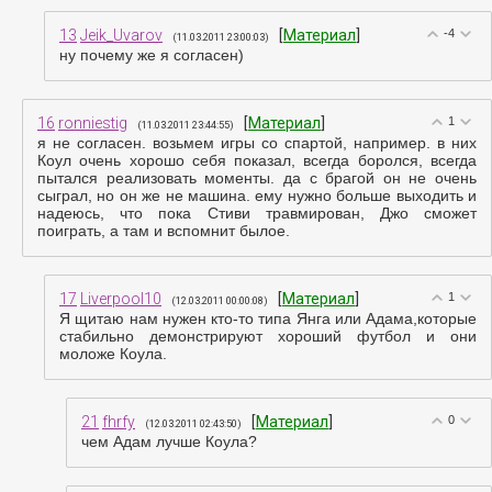
13
Jeik_Uvarov
[
Материал
]
-4
(11.03.2011 23:00:03)
ну почему же я согласен)
16
ronniestig
[
Материал
]
1
(11.03.2011 23:44:55)
я не согласен. возьмем игры со спартой, например. в них
Коул очень хорошо себя показал, всегда боролся, всегда
пытался реализовать моменты. да с брагой он не очень
сыграл, но он же не машина. ему нужно больше выходить и
надеюсь, что пока Стиви травмирован, Джо сможет
поиграть, а там и вспомнит былое.
17
Liverpool10
[
Материал
]
1
(12.03.2011 00:00:08)
Я щитаю нам нужен кто-то типа Янга или Адама,которые
стабильно демонстрируют хороший футбол и они
моложе Коула.
21
fhrfy
[
Материал
]
0
(12.03.2011 02:43:50)
чем Адам лучше Коула?