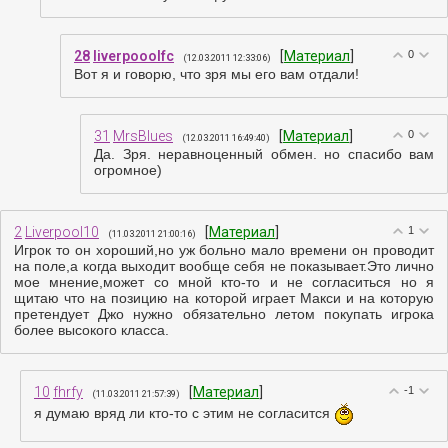
28
liverpooolfc
[
Материал
]
0
(12.03.2011 12:33:06)
Вот я и говорю, что зря мы его вам отдали!
31
MrsBlues
[
Материал
]
0
(12.03.2011 16:49:40)
Да. Зря. неравноценный обмен. но спасибо вам
огромное)
2
Liverpool10
[
Материал
]
1
(11.03.2011 21:00:16)
Игрок то он хороший,но уж больно мало времени он проводит
на поле,а когда выходит вообще себя не показывает.Это лично
мое мнение,может со мной кто-то и не согласиться но я
щитаю что на позицию на которой играет Макси и на которую
претендует Джо нужно обязательно летом покупать игрока
более высокого класса.
10
fhrfy
[
Материал
]
-1
(11.03.2011 21:57:39)
я думаю вряд ли кто-то с этим не согласится