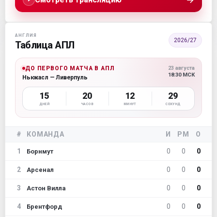
АНГЛИЯ
2026/27
Таблица АПЛ
ДО ПЕРВОГО МАТЧА В АПЛ
23 августа
18:30 МСК
Ньюкасл — Ливерпуль
15
20
12
28
ДНЕЙ
ЧАСОВ
МИНУТ
СЕКУНД
#
КОМАНДА
И
РМ
О
1
0
0
0
Борнмут
2
0
0
0
Арсенал
3
0
0
0
Астон Вилла
4
0
0
0
Брентфорд