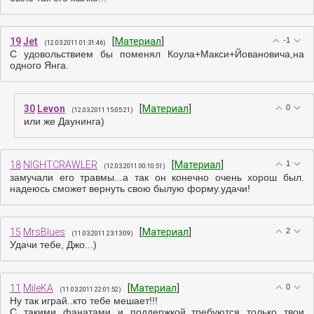
19
Jet
[
Материал
]
-1
(12.03.2011 01:31:46)
С удовольствием бы поменял Коула+Макси+Йовановича,на
одного Янга.
30
Levon
[
Материал
]
0
(12.03.2011 15:05:21)
или же Даунинга)
18
NIGHTCRAWLER
[
Материал
]
1
(12.03.2011 00:10:51)
замучали его травмы...а так он конечно очень хорош был.
надеюсь сможет вернуть свою былую форму.удачи!
15
MrsBlues
[
Материал
]
2
(11.03.2011 23:13:09)
Удачи тебе, Джо...)
11
MileKA
[
Материал
]
0
(11.03.2011 22:01:52)
Ну так играй..кто тебе мешает!!!
С такими фанатами и поддержкой..требуются только твои