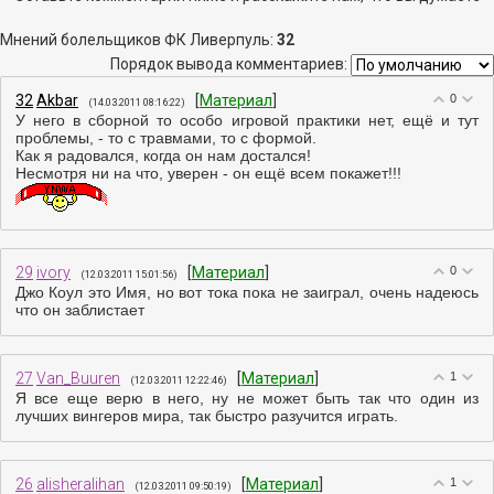
Мнений болельщиков ФК Ливерпуль
:
32
Порядок вывода комментариев:
32
Akbar
[
Материал
]
0
(14.03.2011 08:16:22)
У него в сборной то особо игровой практики нет, ещё и тут
проблемы, - то с травмами, то с формой.
Как я радовался, когда он нам достался!
Несмотря ни на что, уверен - он ещё всем покажет!!!
29
ivory
[
Материал
]
0
(12.03.2011 15:01:56)
Джо Коул это Имя, но вот тока пока не заиграл, очень надеюсь
что он заблистает
27
Van_Buuren
[
Материал
]
1
(12.03.2011 12:22:46)
Я все еще верю в него, ну не может быть так что один из
лучших вингеров мира, так быстро разучится играть.
26
alisheralihan
[
Материал
]
1
(12.03.2011 09:50:19)