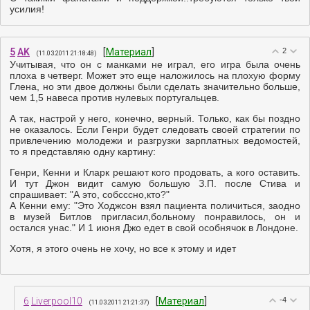
усилия!
5
AK
[
Материал
]
2
(11.03.2011 21:18:48)
Учитывая, что он с манками не играл, его игра была очень
плоха в четверг. Может это еще наложилось на плохую форму
Глена, но эти двое должны были сделать значительно больше,
чем 1,5 навеса против нулевых португальцев.
А так, настрой у него, конечно, верный. Только, как бы поздно
не оказалось. Если Генри будет следовать своей стратегии по
привлечению молодежи и разгрузки зарплатных ведомостей,
то я представляю одну картину:
Генри, Кенни и Кларк решают кого продовать, а кого оставить.
И тут Джон видит самую большую З.П. после Стива и
спрашивает: "А это, собсссно,кто?"
А Кенни ему: "Это Ходжсон взял пациента поличиться, заодно
в музей Битлов пригласил,больному понравилось, он и
остался унас." И 1 июня Джо едет в свой особнячок в Лондоне.
Хотя, я этого очень не хочу, но все к этому и идет
6
Liverpool10
[
Материал
]
-4
(11.03.2011 21:21:37)