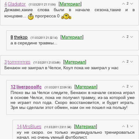
4
Gladiator
[
Материал
]
2
(11.03.2011 21:11:06)
Дежавю,какие слова были в начале сезона,такие и в
концовке...
прогресса 0
8
thekop
[
Материал
]
2
(11.03.2011 21:32:14)
а в середине травмы...
3
torrrrrrrrres
[
Материал
]
2
(11.03.2011 21:03:49)
Бенаюн не заиграл в Челси, Коул пока не заиграл у нас
12
liverpooolfc
[
Материал
]
2
(11.03.2011 22:09:18)
Плохо вы за Челси следите, Бенаюн в начале сезона играл
в основе Челси, пока не получил травму, из-за которой уже
не играет пол года. Скоро восстановится, и будет играть.
Зря мы сделали этот обмен, нам он не пошел на пользу!
14
MrsBlues
[
Материал
]
1
(11.03.2011 23:11:34)
ну не скоро. он только индивидуально тренироваться
начал. но очень умный футболист.