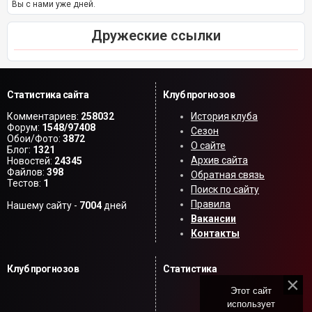
Вы с нами уже дней.
Дружеские ссылки
Статистика сайта
Клуб прогнозов
Комментариев:
258032
История клуба
Форум:
1548/97408
Сезон
Обои/Фото:
3872
О сайте
Блог:
1321
Архив сайта
Новостей:
24345
Файлов:
398
Обратная связь
Тестов:
1
Поиск по сайту
Правила
Нашему сайту -
7004
дней
Вакансии
Контакты
Клуб прогнозов
Статистика
Этот сайт
использует