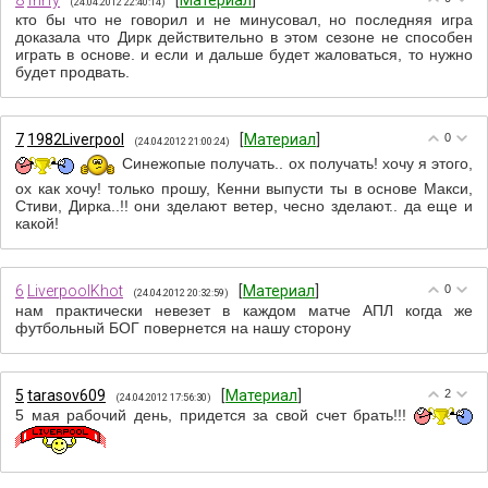
8
fhrfy
[
Материал
]
(24.04.2012 22:40:14)
кто бы что не говорил и не минусовал, но последняя игра
доказала что Дирк действительно в этом сезоне не способен
играть в основе. и если и дальше будет жаловаться, то нужно
будет продвать.
7
1982Liverpool
[
Материал
]
0
(24.04.2012 21:00:24)
Синежопые получать.. ох получать! хочу я этого,
ох как хочу! только прошу, Кенни выпусти ты в основе Макси,
Стиви, Дирка..!! они зделают ветер, чесно зделают.. да еще и
какой!
6
LiverpoolKhot
[
Материал
]
0
(24.04.2012 20:32:59)
нам практически невезет в каждом матче АПЛ когда же
футбольный БОГ повернется на нашу сторону
5
tarasov609
[
Материал
]
2
(24.04.2012 17:56:30)
5 мая рабочий день, придется за свой счет брать!!!