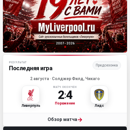
Матч-центр «Ливерпуля»
РЕЗУЛЬТАТ
Предсезонка
Последняя игра
2 августа · Солджер Филд, Чикаго
МАТЧ ОКОНЧЕН
2
4
:
Поражение
Ливерпуль
Лидс
→
Обзор матча