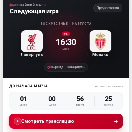
БЛИЖАЙШИЙ МАТЧ
Предсезонка
Следующая игра
ВОСКРЕСЕНЬЕ · 9 АВГУСТА
VS
16:30
МСК
Ливерпуль
Монако
Энфилд · Ливерпуль
ДО НАЧАЛА МАТЧА
Обновляется автоматически
01
00
56
24
ДНЕЙ
ЧАСОВ
МИНУТ
СЕКУНД
→
Смотреть трансляцию