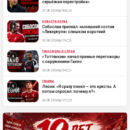
серьёзная перестройка»
07.08.2026
186
0
НОВОСТИ КЛУБА
ML
Собослаи признал: нынешний состав
«Ливерпуля» слишком короткий
05.08.2026
174
3
ТРАНСФЕРЫ И СЛУХИ
ML
«Тоттенхэм» начал прямые переговоры
с окружением Гакпо
06.08.2026
154
1
ТРАВМЫ
ML
Леони: «Я сразу понял — это кресты. А
потом спросил: почему я?»
06.08.2026
137
0