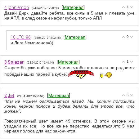
4
johnlemon
[
Материал
]
4
(24.04.2012 17:20:28)
Давай Дирк, давайте ребята, все силы в 5 мая и плевать уже
на АПЛ, в след сезони нафиг кубки, только АПЛ
10
LFC_96
[
Материал
]
0
(25.04.2012 12:02:15)
и Лига Чемпионов=))
3
Solazar
[
Материал
]
1
(24.04.2012 16:48:44)
Скорее бы уже победное 5 мая, чтобы я напился на радостях
победы наших парней в кубке.
2
Jet
[
Материал
]
6
(24.04.2012 15:55:50)
"Мы не можем оглядываться назад. Мы хотим положить
конец черной полосе и будем делать для этого все, что
можем".
Говорят,чёрный цвет имеет 49 оттенков. В этом сезоне мы
увидели их все. Но всё же не перестаю надеяться,что 5 мая
чёрная полоса для нас закончится.