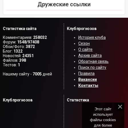
Дружеские ссылки
Статистика сайта
Клуб прогнозов
Комментариев:
258032
История клуба
Форум:
1548/97408
Сезон
Обои/Фото:
3872
О сайте
Блог:
1322
Архив сайта
Новостей:
24351
Файлов:
398
Обратная связь
Тестов:
1
Поиск по сайту
Правила
Нашему сайту -
7005
дней
Вакансии
Контакты
Клуб прогнозов
Статистика
Этот сайт
использует
файлы cookies
для более