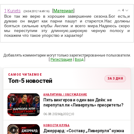
1
Kunets
[
Материал
]
4
(24.04.2012 14:49:16)
Все так же верю в хорошее завершение сезона.Бог есть,и
думаю он видит как парни пашут и старются.Нас должны
бояться сильные клубы Англии и всего мира.Надеюсь скоро
мы переступим эту длинную,широкую черную полосу и
покажем что такое упорство и характер!
Добавлять комментарии могут только зарегистрированные пользователи.
[
Регистрация
|
Вход
]
САМОЕ ЧИТАЕМОЕ
ЗА 3 ДНЯ
Топ-5 новостей
АНАЛИТИКА / ОБСУЖДЕНИЕ
ML
Пять вингеров и один ван Дейк: не
перепутал ли «Ливерпуль» приоритеты?
06.08.2026
332
0
НОВОСТИ КЛУБА
ML
Джеррард: «Составу „Ливерпуля“ нужна