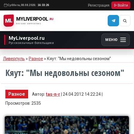
Регистрация
Войти
Суббота,
08.08.2026
16:33:26
MYLIVERPOOL
ML
.RU
RUSSIAN SUPPORTERS
MyLiverpool.ru
МЕНЮ
Русскоязычные болельщики
Ливерпуль
»
Разное
» Кяут: "Мы недовольны сезоном"
Кяут: "Мы недовольны сезоном"
Разное
Автор:
tas-n-r
| 24.04.2012 14:22:24 |
Просмотров: 2535