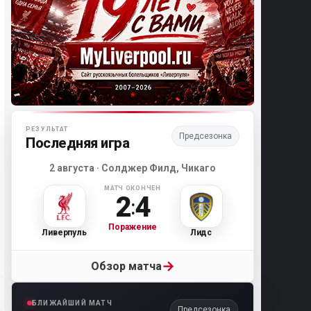
Матч-центр «Ливерпуля»
РЕЗУЛЬТАТ
Предсезонка
Последняя игра
2 августа · Солджер Филд, Чикаго
МАТЧ ОКОНЧЕН
2
4
:
Поражение
Ливерпуль
Лидс
→
Обзор матча
БЛИЖАЙШИЙ МАТЧ
Предсезонка