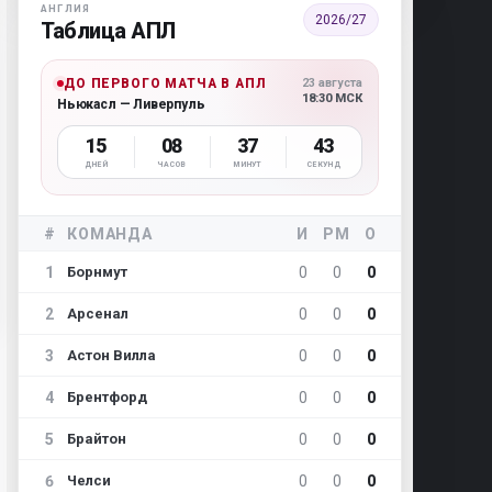
АНГЛИЯ
2026/27
Таблица АПЛ
ДО ПЕРВОГО МАТЧА В АПЛ
23 августа
18:30 МСК
Ньюкасл — Ливерпуль
15
08
37
42
ДНЕЙ
ЧАСОВ
МИНУТ
СЕКУНД
#
КОМАНДА
И
РМ
О
1
0
0
0
Борнмут
2
0
0
0
Арсенал
3
0
0
0
Астон Вилла
4
0
0
0
Брентфорд
5
0
0
0
Брайтон
6
0
0
0
Челси