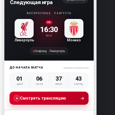
Следующая игра
ВОСКРЕСЕНЬЕ · 9 АВГУСТА
VS
16:30
МСК
Ливерпуль
Монако
Энфилд · Ливерпуль
ДО НАЧАЛА МАТЧА
Обновляется автоматически
01
06
37
42
ДНЕЙ
ЧАСОВ
МИНУТ
СЕКУНД
→
Смотреть трансляцию