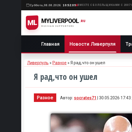
Суббота,
08.08.2026
10:52:09
ВМЕСТЕ С БОЛЕЛЬЩИКАМИ С 2007
MYLIVERPOOL
ML
.RU
RUSSIAN SUPPORTERS
Главная
Новости Ливерпуля
Тр
Ливерпуль
»
Разное
» Я рад,что он ушел
Я рад,что он ушел
Разное
Автор:
socrates71
| 30.05.2026 17:43