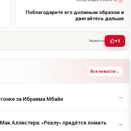
→
СЛЕДУЮЩАЯ НОВОСТЬ
Поблагодарите его должным образом и
двигайтесь дальше
+1
Нравится
Все новости
→
→
 гонке за Ибраима Мбайе
 Мак Аллистера: «Реалу» придётся ломать
→