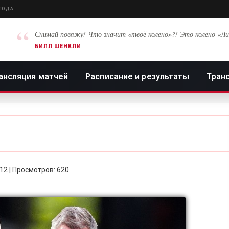
 ГОДА
“
Снимай повязку! Что значит «твоё колено»?! Это колено «Ли
БИЛЛ ШЕНКЛИ
ансляция матчей
Расписание и результаты
Тран
:12 | Просмотров: 620