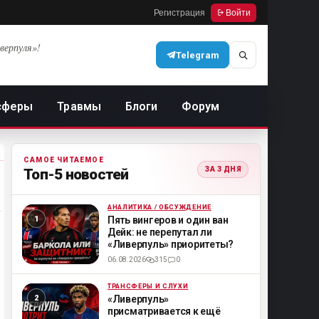
Регистрация
Войти
верпуля»!
Telegram
сферы
Травмы
Блоги
Форум
САМОЕ ЧИТАЕМОЕ
ЗА 3 ДНЯ
Топ-5 новостей
АНАЛИТИКА / ОБСУЖДЕНИЕ
ML
Пять вингеров и один ван
Дейк: не перепутал ли
«Ливерпуль» приоритеты?
06.08.2026
315
0
ТРАНСФЕРЫ И СЛУХИ
ML
«Ливерпуль»
присматривается к ещё