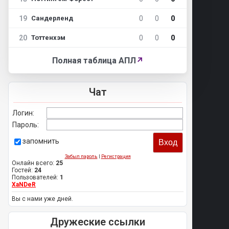
19
0
0
0
Сандерленд
20
0
0
0
Тоттенхэм
Полная таблица АПЛ
↗
Чат
Логин:
Пароль:
запомнить
Забыл пароль
|
Регистрация
Онлайн всего:
25
Гостей:
24
Пользователей:
1
XaNDeR
Вы с нами уже дней.
Дружеские ссылки