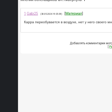
1
Gabi25
[
Материал
]
(30.05.2026 19:35:39)
Карра переобувается в воздухе, нет у него своего мн
Добавлять комментарии могу
[
Р