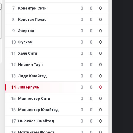
7
0
0
0
Ковентри Сити
8
0
0
0
Кристал Пэлас
9
0
0
0
Эвертон
10
0
0
0
Фулхэм
11
0
0
0
Халл Сити
12
0
0
0
Ипсвич Таун
13
0
0
0
Лидс Юнайтед
14
0
0
0
Ливерпуль
15
0
0
0
Манчестер Сити
16
0
0
0
Манчестер Юнайтед
17
0
0
0
Ньюкасл Юнайтед
18
0
0
0
Ноттингем Форест