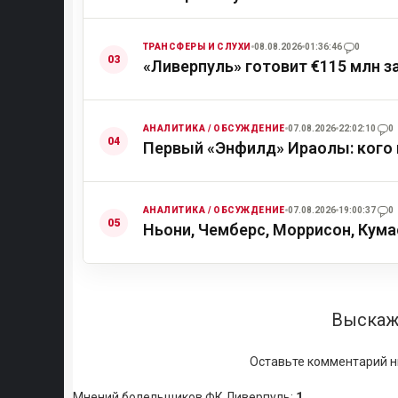
ТРАНСФЕРЫ И СЛУХИ
08.08.2026
01:36:46
0
«Ливерпуль» готовит €115 млн з
АНАЛИТИКА / ОБСУЖДЕНИЕ
07.08.2026
22:02:10
0
Первый «Энфилд» Ираолы: кого 
АНАЛИТИКА / ОБСУЖДЕНИЕ
07.08.2026
19:00:37
0
Ньони, Чемберс, Моррисон, Кума
Выскаж
Оставьте комментарий н
Мнений болельщиков ФК Ливерпуль
:
1