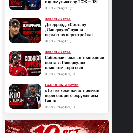
одному вингеру ПСЖ — 18-
летнему Мбайе
05.08.2026
201
0
НОВОСТИ КЛУБА
ML
Джеррард: «Составу
„Ливерпуля“ нужна
серьёзная перестройка»
07.08.2026
171
0
НОВОСТИ КЛУБА
ML
Собослаи признал: нынешний
состав «Ливерпуля»
слишком короткий
05.08.2026
168
3
ТРАНСФЕРЫ И СЛУХИ
ML
«Тоттенхэм» начал прямые
переговоры с окружением
Гакпо
06.08.2026
148
1