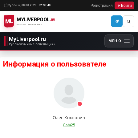
Регистрация
Войти
Суббота,
08.08.2026
02:33:40
MYLIVERPOOL
ML
.RU
RUSSIAN SUPPORTERS
MyLiverpool.ru
МЕНЮ
Русскоязычные болельщики
Информация о пользователе
Олег Кохнович
Gabi25