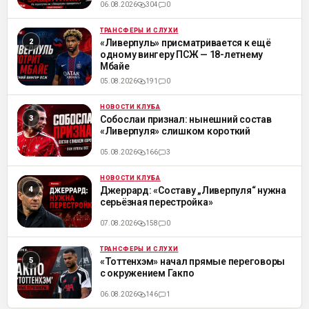
06.08.2026
304
0
ТРАНСФЕРЫ И СЛУХИ
ML
«Ливерпуль» присматривается к ещё
одному вингеру ПСЖ — 18-летнему
Мбайе
05.08.2026
191
0
НОВОСТИ КЛУБА
ML
Собослаи признал: нынешний состав
«Ливерпуля» слишком короткий
05.08.2026
166
3
НОВОСТИ КЛУБА
ML
Джеррард: «Составу „Ливерпуля“ нужна
серьёзная перестройка»
07.08.2026
158
0
ТРАНСФЕРЫ И СЛУХИ
ML
«Тоттенхэм» начал прямые переговоры
с окружением Гакпо
06.08.2026
146
1