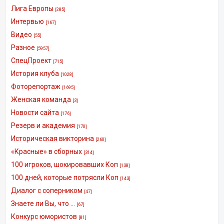
Лига Европы
[285]
Интервью
[167]
Видео
[55]
Разное
[5957]
СпецПроект
[715]
История клуба
[1028]
Фоторепортаж
[1695]
Женская команда
[3]
Новости сайта
[176]
Резерв и академия
[170]
Историческая викторина
[260]
«Красные» в сборных
[314]
100 игроков, шокировавших Коп
[138]
100 дней, которые потрясли Коп
[143]
Диалог с соперником
[47]
Знаете ли Вы, что ...
[67]
Конкурс юмористов
[81]