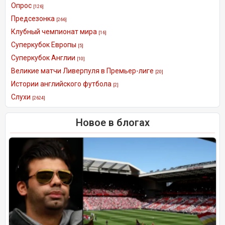
Опрос
[126]
Предсезонка
[266]
Клубный чемпионат мира
[16]
Суперкубок Европы
[5]
Суперкубок Англии
[10]
Великие матчи Ливерпуля в Премьер-лиге
[20]
Истории английского футбола
[2]
Слухи
[2624]
Новое в блогах