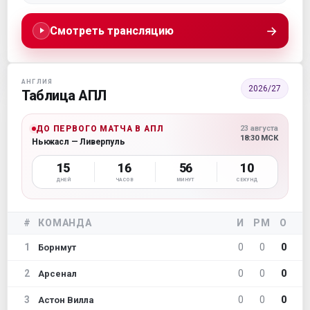
→
Смотреть трансляцию
АНГЛИЯ
2026/27
Таблица АПЛ
ДО ПЕРВОГО МАТЧА В АПЛ
23 августа
18:30 МСК
Ньюкасл — Ливерпуль
15
16
56
10
ДНЕЙ
ЧАСОВ
МИНУТ
СЕКУНД
#
КОМАНДА
И
РМ
О
1
0
0
0
Борнмут
2
0
0
0
Арсенал
3
0
0
0
Астон Вилла