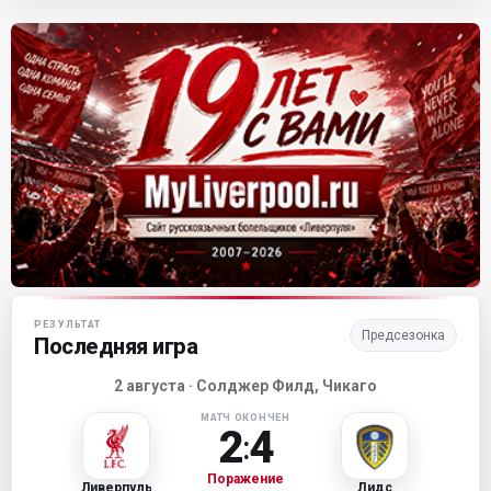
Матч-центр «Ливерпуля»
РЕЗУЛЬТАТ
Предсезонка
Последняя игра
2 августа · Солджер Филд, Чикаго
МАТЧ ОКОНЧЕН
2
4
:
Поражение
Ливерпуль
Лидс