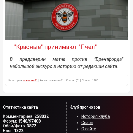
"Красные" принимают "Пчел"
В преддверии матча против "Брентфорда"
небольшой экскурс в историю от редакции сайта.
Категория:
socrates71
| Автор: socrates71 | Комм.: (0) | Просм.: 1905
Статистика сайта
Клуб прогнозов
Комментариев:
258032
История клуба
Форум:
1548/97408
Сезон
Обои/Фото:
3872
О сайте
Блог:
1322