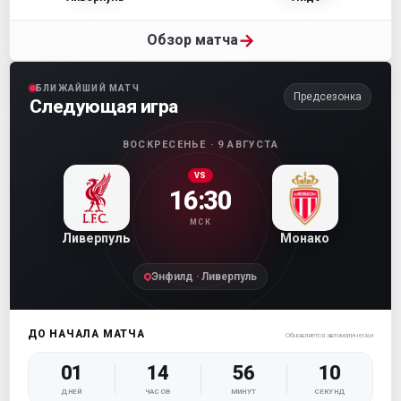
→
Обзор матча
БЛИЖАЙШИЙ МАТЧ
Предсезонка
Следующая игра
ВОСКРЕСЕНЬЕ · 9 АВГУСТА
VS
16:30
МСК
Ливерпуль
Монако
Энфилд · Ливерпуль
ДО НАЧАЛА МАТЧА
Обновляется автоматически
01
14
56
10
ДНЕЙ
ЧАСОВ
МИНУТ
СЕКУНД