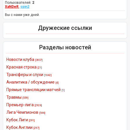
Пользователей:
2
XaNDeR
,
spin2
Вы с нами уже дней.
Дружеские ссылки
Разделы новостей
Новости клуба
[3937]
Красная строка
[21]
Трансферы и слухи
[1042]
Аналитика / обсуждение
[4]
Прямые трансляции матчей
[1]
Травмы
[559]
Премьер-лига
[2926]
Лига Чемпионов
[566]
Кубок Лиги
[291]
Кубок Англии
[297]