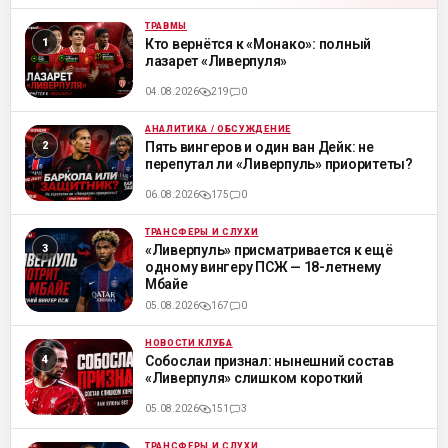
ТРАВМЫ
ML
Кто вернётся к «Монако»: полный
лазарет «Ливерпуля»
04.08.2026
219
0
АНАЛИТИКА / ОБСУЖДЕНИЕ
ML
Пять вингеров и один ван Дейк: не
перепутал ли «Ливерпуль» приоритеты?
06.08.2026
175
0
ТРАНСФЕРЫ И СЛУХИ
ML
«Ливерпуль» присматривается к ещё
одному вингеру ПСЖ — 18-летнему
Мбайе
05.08.2026
167
0
НОВОСТИ КЛУБА
ML
Собослаи признал: нынешний состав
«Ливерпуля» слишком короткий
05.08.2026
151
3
ТРАНСФЕРЫ И СЛУХИ