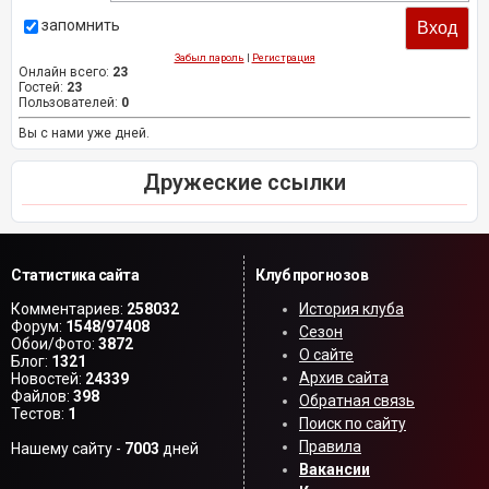
запомнить
Забыл пароль
|
Регистрация
Онлайн всего:
23
Гостей:
23
Пользователей:
0
Вы с нами уже дней.
Дружеские ссылки
Статистика сайта
Клуб прогнозов
Комментариев:
258032
История клуба
Форум:
1548/97408
Сезон
Обои/Фото:
3872
О сайте
Блог:
1321
Архив сайта
Новостей:
24339
Файлов:
398
Обратная связь
Тестов:
1
Поиск по сайту
Правила
Нашему сайту -
7003
дней
Вакансии