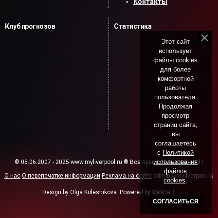
Контакты
Клуб прогнозов
Статистика
Этот сайт
использует
файлы cookies
для более
комфортной
работы
пользователя.
Продолжая
просмотр
страниц сайта,
вы
соглашаетесь
с
Политикой
использования
© 05.06.2007 - 2025 www.myliverpool.ru ® Все права защищены. 18+
файлов
О нас
О перепечатке информации
Реклама на сайте
admin@myliverpool.ru
cookies
.
Design by Olga Kolesnikova. Powered by XaNDeR.
СОГЛАСИТЬСЯ