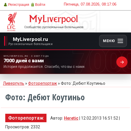
Пятница, 07.08.2026, 08:17:06
Регистрация
Войти
MyLiverpool.ru
МЕНЮ
700
Русскоязычные болельщики
MYLIVERPOOL.RU · С 2007 ГОДА
7000 дней с вами
История продолжается. Спасибо, что вы с нами.
Ливерпуль
»
Фоторепортаж
» Фото: Дебют Коутиньо
Фото: Дебют Коутиньо
Фоторепортаж
Автор:
Heretic
| 12.02.2013 16:51:52 |
Просмотров: 2332