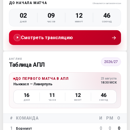
ДО НАЧАЛА МАТЧА
Обновляется автоматически
02
09
12
46
ДНЕЙ
ЧАСОВ
МИНУТ
СЕКУНД
→
Смотреть трансляцию
АНГЛИЯ
2026/27
Таблица АПЛ
ДО ПЕРВОГО МАТЧА В АПЛ
23 августа
18:30 МСК
Ньюкасл — Ливерпуль
16
11
12
46
ДНЕЙ
ЧАСОВ
МИНУТ
СЕКУНД
#
КОМАНДА
И
РМ
О
1
0
0
0
Борнмут