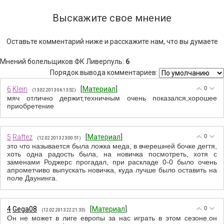
Выскажите свое мнение
Оставьте комментарий ниже и расскажите нам, что вы думаете
Мнений болельщиков ФК Ливерпуль
:
6
Порядок вывода комментариев:
6
Klein
[
Материал
]
0
(13.02.2013 06:13:52)
мяч отлично держит,техничным очень показался,хорошее
приобретение
5
Raftez
[
Материал
]
0
(12.02.2013 23:00:51)
это что называется была ложка меда, в вчерешней бочке дегтя,
хоть одна радость была, на новичка посмотреть, хотя с
заменами Роджерс прогадал, при раскладе 0-0 было очень
апрометчиво выпускать новичка, куда лучше было оставить на
поле Даунинга.
4
Gega08
[
Материал
]
0
(12.02.2013 22:21:33)
Он не может в лиге европы за нас играть в этом сезоне.он