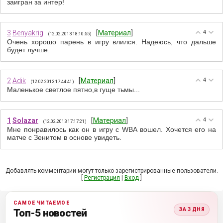
заигран за интер!
3
Benyakrig
[
Материал
]
4
(12.02.2013 18:10:55)
Очень хорошо парень в игру влился. Надеюсь, что дальше
будет лучше.
2
Adik
[
Материал
]
4
(12.02.2013 17:44:41)
Маленькое светлое пятно,в гуще тьмы...
1
Solazar
[
Материал
]
4
(12.02.2013 17:17:21)
Мне понравилось как он в игру с WBA вошел. Хочется его на
матче с Зенитом в основе увидеть.
Добавлять комментарии могут только зарегистрированные пользователи.
[
Регистрация
|
Вход
]
САМОЕ ЧИТАЕМОЕ
ЗА 3 ДНЯ
Топ-5 новостей