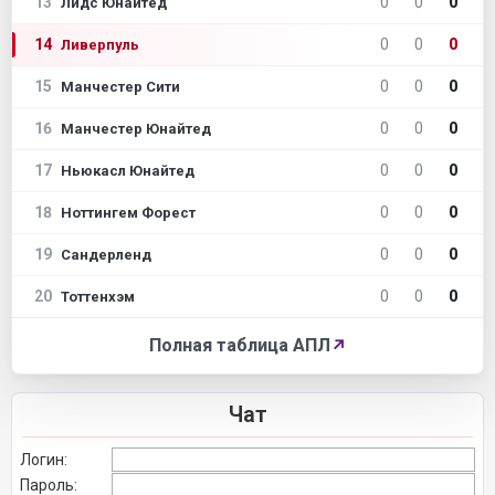
13
0
0
0
Лидс Юнайтед
14
0
0
0
Ливерпуль
15
0
0
0
Манчестер Сити
16
0
0
0
Манчестер Юнайтед
17
0
0
0
Ньюкасл Юнайтед
18
0
0
0
Ноттингем Форест
19
0
0
0
Сандерленд
20
0
0
0
Тоттенхэм
Полная таблица АПЛ
↗
Чат
Логин:
Пароль: