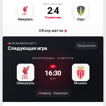
МАТЧ ОКОНЧЕН
2
4
:
Поражение
Ливерпуль
Лидс
→
Обзор матча
БЛИЖАЙШИЙ МАТЧ
Предсезонка
Следующая игра
ВОСКРЕСЕНЬЕ · 9 АВГУСТА
VS
16:30
МСК
Ливерпуль
Монако
Энфилд · Ливерпуль