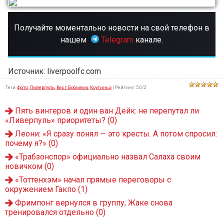
Получайте моментально новости на свой телефон в
нашем
Telegram
канале.
Источник: liverpoolfc.com
Теги
:
фото
,
Ливерпуль
,
Вест Бромвич
,
Коутиньо
|
Рейтинг
:
5.0
/
2
Пять вингеров и один ван Дейк: не перепутал ли
«Ливерпуль» приоритеты?
(0)
Леони: «Я сразу понял — это кресты. А потом спросил:
почему я?»
(0)
«Трабзонспор» официально назвал Салаха своим
новичком
(0)
«Тоттенхэм» начал прямые переговоры с
окружением Гакпо
(1)
Фримпонг вернулся в группу, Жаке снова
тренировался отдельно
(0)