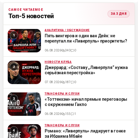
САМОЕ ЧИТАЕМОЕ
ЗА 3 ДНЯ
Топ-5 новостей
АНАЛИТИКА / ОБСУЖДЕНИЕ
ML
Пять вингеров и один ван Дейк: не
перепутал ли «Ливерпуль» приоритеты?
06.08.2026
340
0
НОВОСТИ КЛУБА
ML
Джеррард: «Составу „Ливерпуля“ нужна
серьёзная перестройка»
07.08.2026
187
0
ТРАНСФЕРЫ И СЛУХИ
ML
«Тоттенхэм» начал прямые переговоры
с окружением Гакпо
06.08.2026
155
1
ТРАНСФЕРЫ И СЛУХИ
ML
Романо: «Ливерпуль» лидирует в гонке
за Ибраима Мбайе