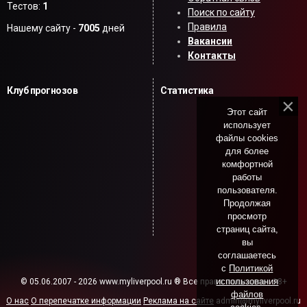
Тестов:
1
Поиск по сайту
Правила
Нашему сайту -
7005
дней
Вакансии
Контакты
Клуб прогнозов
Статистика
Этот сайт
использует
файлы cookies
для более
комфортной
работы
пользователя.
Продолжая
просмотр
страниц сайта,
вы
соглашаетесь
с
Политикой
использования
© 05.06.2007 - 2026 www.myliverpool.ru ® Все права защищены. 18+
файлов
О нас
О перепечатке информации
Реклама на сайте
admin@myliverpool.ru