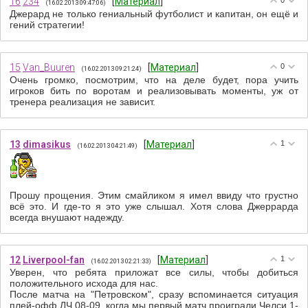
16
234
[
Материал
]
0
(16.02.2013 09:47:06)
Джерард не только гениальный футболист и капитан, он ещё и
гений стратегии!
15
Van_Buuren
[
Материал
]
0
(16.02.2013 09:21:24)
Очень громко, посмотрим, что на деле будет, пора учить
игроков бить по воротам и реализовывать моменты, уж от
тренера реализация не зависит.
13
dimasikus
[
Материал
]
1
(16.02.2013 04:21:49)
Прошу прощения. Этим смайликом я имел ввиду что грустно
всё это. И где-то я это уже слышал. Хотя слова Джеррарда
всегда внушают надежду.
12
Liverpool-fan
[
Материал
]
1
(16.02.2013 02:21:33)
Уверен, что ребята приложат все силы, чтобы добиться
положительного исхода для нас.
После матча на "Петровском", сразу вспоминается ситуация
плей-офф ЛЧ 08-09, когда мы первый матч проиграли Челси 1-