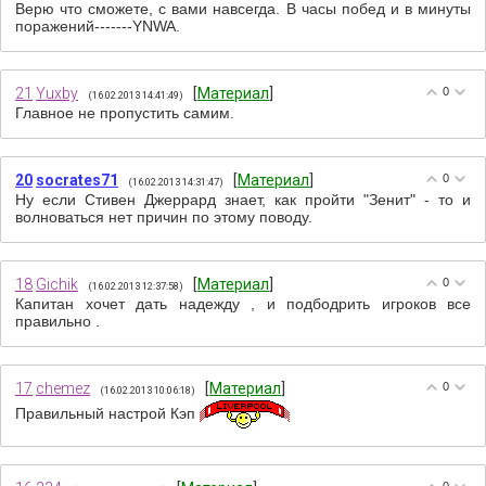
Верю что сможете, с вами навсегда. В часы побед и в минуты
поражений-------YNWA.
21
Yuxby
[
Материал
]
0
(16.02.2013 14:41:49)
Главное не пропустить самим.
20
socrates71
[
Материал
]
0
(16.02.2013 14:31:47)
Ну если Стивен Джеррард знает, как пройти "Зенит" - то и
волноваться нет причин по этому поводу.
18
Gichik
[
Материал
]
0
(16.02.2013 12:37:58)
Капитан хочет дать надежду , и подбодрить игроков все
правильно .
17
chemez
[
Материал
]
0
(16.02.2013 10:06:18)
Правильный настрой Кэп