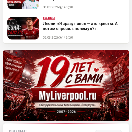
08.08.2026
148
0
ТРАВМЫ
ML
Леони: «Я сразу понял — это кресты. А
потом спросил: почему я?»
06.08.2026
142
0
Матч-центр «Ливерпуля»
РЕЗУЛЬТАТ