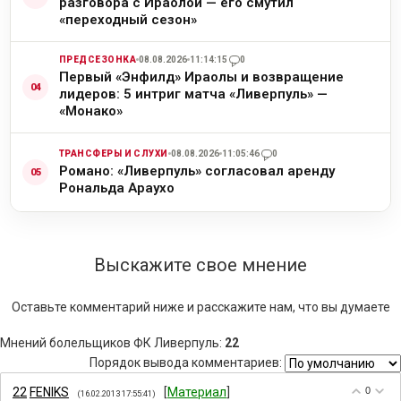
разговора с Ираолой — его смутил
«переходный сезон»
ПРЕДСЕЗОНКА
08.08.2026
11:14:15
0
Первый «Энфилд» Ираолы и возвращение
лидеров: 5 интриг матча «Ливерпуль» —
«Монако»
ТРАНСФЕРЫ И СЛУХИ
08.08.2026
11:05:46
0
Романо: «Ливерпуль» согласовал аренду
Рональда Араухо
Выскажите свое мнение
Оставьте комментарий ниже и расскажите нам, что вы думаете
Мнений болельщиков ФК Ливерпуль
:
22
Порядок вывода комментариев:
22
FENIKS
[
Материал
]
0
(16.02.2013 17:55:41)