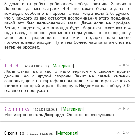
3 дома и от ребят требовалось победа разница 3 мяча в
Лондоне, да мы сыграли 4-4, но какая была отдача от
команды, особенно в первом тайме, когда вели 2-0. Думаю,
что у каждого из вас остаются воспоминания этого поединка,
какой это был великолепный матч. Даже если не пройдем
Зенит, я надеюсь, что команда будет бороться также как и 4
года назад, конечно, уже много воды утекло с тех пор, но у
меня есть уверенность, что мачт подарит нам много
положительных эмоций. Ну а тем более, наш капитан слов на
ветер не бросает....
11
4930
[
Материал
]
0
(16.02.2013 00:25:38)
Жаль Стиви, да и как то мало верится что сможем пройти
дальше, но с другой стороны Зенит не самый сильный
соперник, да и на картофельном поле тяжело играть с таким
стилем в который играет Ливерпуль.Надеемся на победу 3-0,
главное не пропускать.
9
torrrrrrrrres
[
Материал
]
0
(15.02.2013 23:30:18)
Мне искренне жаль Джерарда. Он этого не заслуживает.
8
zenit_sp
[
Материал
]
-1
(15.02.2013 22:39:53)