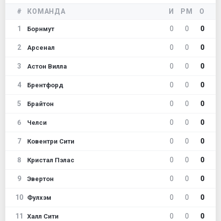
#
КОМАНДА
И
РМ
О
1
0
0
0
Борнмут
2
0
0
0
Арсенал
3
0
0
0
Астон Вилла
4
0
0
0
Брентфорд
5
0
0
0
Брайтон
6
0
0
0
Челси
7
0
0
0
Ковентри Сити
8
0
0
0
Кристал Пэлас
9
0
0
0
Эвертон
10
0
0
0
Фулхэм
11
0
0
0
Халл Сити