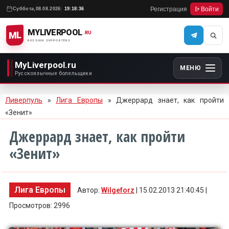
Регистрация
Войти
Суббота,
08.08.2026
19:18:36
MYLIVERPOOL
ML
.RU
RUSSIAN SUPPORTERS
MyLiverpool.ru
МЕНЮ
Русскоязычные болельщики
Ливерпуль
»
Лига Европы
» Джеррард знает, как пройти
«Зенит»
Джеррард знает, как пройти
«Зенит»
Лига Европы
Автор:
Wilgeforz
| 15.02.2013 21:40:45 |
Просмотров: 2996