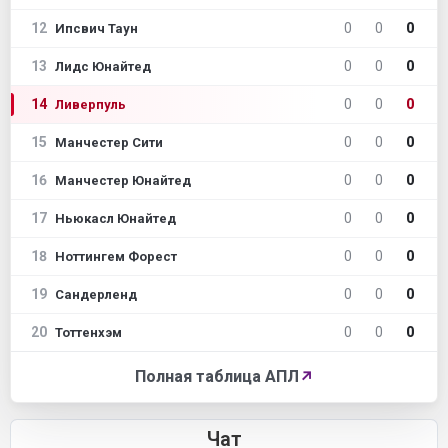
12
0
0
0
Ипсвич Таун
13
0
0
0
Лидс Юнайтед
14
0
0
0
Ливерпуль
15
0
0
0
Манчестер Сити
16
0
0
0
Манчестер Юнайтед
17
0
0
0
Ньюкасл Юнайтед
18
0
0
0
Ноттингем Форест
19
0
0
0
Сандерленд
20
0
0
0
Тоттенхэм
Полная таблица АПЛ
↗
Чат