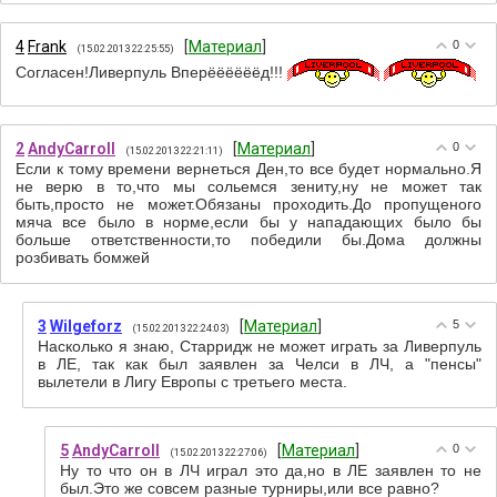
4
Frank
[
Материал
]
0
(15.02.2013 22:25:55)
Согласен!Ливерпуль Вперёёёёёёд!!!
2
AndyCarroll
[
Материал
]
0
(15.02.2013 22:21:11)
Если к тому времени вернеться Ден,то все будет нормально.Я
не верю в то,что мы сольемся зениту,ну не может так
быть,просто не может.Обязаны проходить.До пропущеного
мяча все было в норме,если бы у нападающих было бы
больше ответственности,то победили бы.Дома должны
розбивать бомжей
3
Wilgeforz
[
Материал
]
5
(15.02.2013 22:24:03)
Насколько я знаю, Старридж не может играть за Ливерпуль
в ЛЕ, так как был заявлен за Челси в ЛЧ, а "пенсы"
вылетели в Лигу Европы с третьего места.
5
AndyCarroll
[
Материал
]
0
(15.02.2013 22:27:06)
Ну то что он в ЛЧ играл это да,но в ЛЕ заявлен то не
был.Это же совсем разные турниры,или все равно?