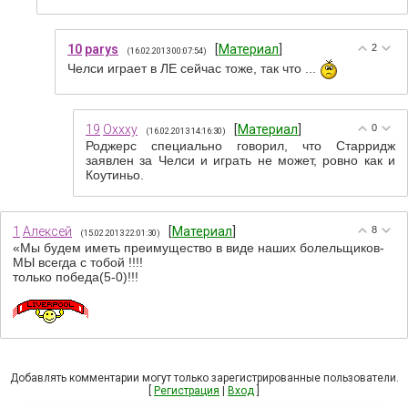
10
parys
[
Материал
]
2
(16.02.2013 00:07:54)
Челси играет в ЛЕ сейчас тоже, так что ...
19
Oxxxy
[
Материал
]
0
(16.02.2013 14:16:30)
Роджерс специально говорил, что Старридж
заявлен за Челси и играть не может, ровно как и
Коутиньо.
1
Алексей
[
Материал
]
8
(15.02.2013 22:01:30)
«Мы будем иметь преимущество в виде наших болельщиков-
МЫ всегда с тобой !!!!
только победа(5-0)!!!
Добавлять комментарии могут только зарегистрированные пользователи.
[
Регистрация
|
Вход
]