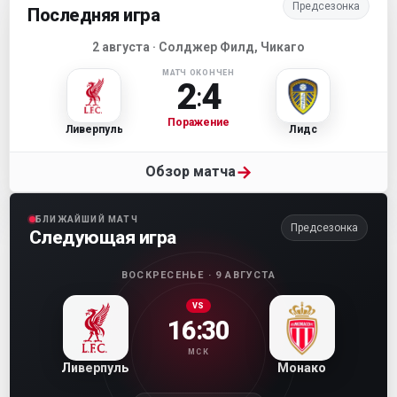
Предсезонка
Последняя игра
2 августа · Солджер Филд, Чикаго
МАТЧ ОКОНЧЕН
2
4
:
Поражение
Ливерпуль
Лидс
→
Обзор матча
БЛИЖАЙШИЙ МАТЧ
Предсезонка
Следующая игра
ВОСКРЕСЕНЬЕ · 9 АВГУСТА
VS
16:30
МСК
Ливерпуль
Монако