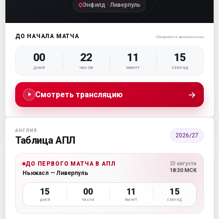
Энфилд · Ливерпуль
ДО НАЧАЛА МАТЧА
Обновляется автоматически
00
22
11
15
ДНЕЙ
ЧАСОВ
МИНУТ
СЕКУНД
→
Смотреть трансляцию
АНГЛИЯ
2026/27
Таблица АПЛ
ДО ПЕРВОГО МАТЧА В АПЛ
23 августа
18:30 МСК
Ньюкасл — Ливерпуль
15
00
11
15
ДНЕЙ
ЧАСОВ
МИНУТ
СЕКУНД