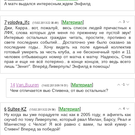
А матч выдался интересным,ждем Энфилд
7
volodya_lfc
[
Материал
]
3
(15.02.2013 22:30:49)
Джи, Карра.. вот, пожалуй, весь список людей причастных к
ЛФК, слова которых для меня по прежнему не пустой звук!
Интервью остальных граждан читать, простите, противно в
свете последних событий... Достаточно уже было сказано за
последние годы.. Хочу видеть на поле единый коллектив
готовый умереть за честь клуба, а не бесконечный трёп и 11
человек отбывающих номер от матча к матчу. Надеюсь, Стив
прав и еще не всё потеряно.. в конце концов, это ведь всего
лишь "Зенит". Вперёд Ливерпуль! Энфилд в помощь!
14
Van_Buuren
[
Материал
]
-1
(16.02.2013 09:19:51)
Чем отличается вью Стивена, от вью остальных?
6
Sultee-KZ
[
Материал
]
4
(15.02.2013 22:29:58)
Ну когда вы уже порадуете нас как в 2005 году, я афигеть как
скучаб по тому Ливерпулю, который рвал Милан, Барсу, Реал и
Манчестер с Челси! Я всё равно с вами, ты мой кумир -
Стивен! Вперед за победой!