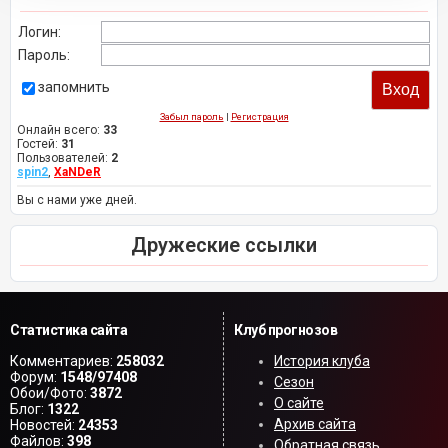
Логин:
Пароль:
запомнить
Забыл пароль
|
Регистрация
Онлайн всего:
33
Гостей:
31
Пользователей:
2
spin2
,
XaNDeR
Вы с нами уже дней.
Дружеские ссылки
Статистика сайта
Клуб прогнозов
Комментариев:
258032
История клуба
Форум:
1548/97408
Сезон
Обои/Фото:
3872
О сайте
Блог:
1322
Архив сайта
Новостей:
24353
Файлов:
398
Обратная связь