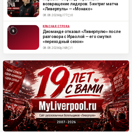
возвращение лидеров: 5 интриг матча
«Ливерпуль» — «Монако»
08.08.2026
177
0
КРАСНАЯ СТРОКА
ML
Диоманде отказал «Ливерпулю» после
разговора с Ираолой — его смутил
«переходный сезон»
08.08.2026
168
1