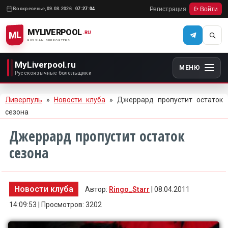
Регистрация
Войти
Воскресенье,
09.08.2026
07:27:04
MYLIVERPOOL
ML
.RU
RUSSIAN SUPPORTERS
MyLiverpool.ru
МЕНЮ
Русскоязычные болельщики
Ливерпуль
»
Новости клуба
» Джеррард пропустит остаток
сезона
Джеррард пропустит остаток
сезона
Новости клуба
Автор:
Ringo_Starr
| 08.04.2011
14:09:53 | Просмотров: 3202