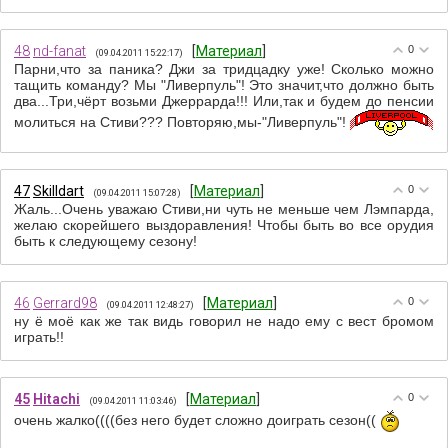
48
nd-fanat
[
Материал
]
0
(09.04.2011 15:22:17)
Парни,что за паника? Джи за тридцадку уже! Сколько можно
тащить команду? Мы "Ливерпуль"! Это значит,что должно быть
два...Три,чёрт возьми Джеррарда!!! Или,так и будем до пенсии
молиться на Стиви??? Повторяю,мы-"Ливерпуль"!
47
Skilldart
[
Материал
]
0
(09.04.2011 15:07:28)
Жаль...Очень уважаю Стиви,ни чуть не меньше чем Лэмпарда,
желаю скорейшего выздоравления! Чтобы быть во все орудия
быть к следующему сезону!
46
Gerrard98
[
Материал
]
0
(09.04.2011 12:48:27)
ну ё моё как же так видь говорил не надо ему с вест бромом
играть!!
45
Hitachi
[
Материал
]
0
(09.04.2011 11:03:46)
очень жалко((((без него будет сложно доиграть сезон((