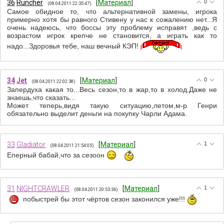
36
Runcher
[
Материал
]
0
(08.04.2011 22:35:47)
Самое обидное то, что альтернативной замены, игрока
примерно хотя бы равного Стивену у нас к сожалению нет...Я
очень надеюсь, что боссы эту проблему исправят ,ведь с
возрастом игрок крепче не становится, а играть как то
надо...Здоровья тебе, наш вечный КЭП!
34
Jet
[
Материал
]
0
(08.04.2011 22:02:38)
Запердуха какая то...Весь сезон,то в жар,то в холод.Даже не
знаешь,что сказать...
Может теперь,видя такую ситуацию,летом,м-р Генри
обязательно выделит деньги на покупку Чарли Адама.
33
Gladiator
[
Материал
]
1
(08.04.2011 21:54:05)
Еперный бабай,что за сезоон
31
NIGHTCRAWLER
[
Материал
]
1
(08.04.2011 20:53:36)
побыстрей бы этот чёртов сезон законился уже!!!