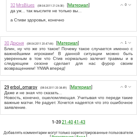
32
MrsBlues
[
Материал
]
0
(08.04.2011 21:26:30)
да уж... так мыслите не только вы...
а Стиви здоровья, конечно
30
Дрюня
[
Материал
]
1
(08.04.2011 20:47:46)
Блин, ну что же это такое! Почему такое случается именно с
важнейшими игроками! В данной ситуации можно быть
уверенным в том что Стив нормально залечит травмы и в
следующем сезоне сделает для нас фурор своим
возвращением! YNWA вперед!
29
erbol_omarov
[
Материал
]
0
(08.04.2011 20:34:49)
Даже и не зная что сказать...
Новость, конечно, ошеломляющая. Учитывая что переди такие
важные матчи. Не радует. Хочется надеятся что это ошибочное
заявление.
1-20
21-40
41-43
Добавлять комментарии могут только зарегистрированные пользователи.