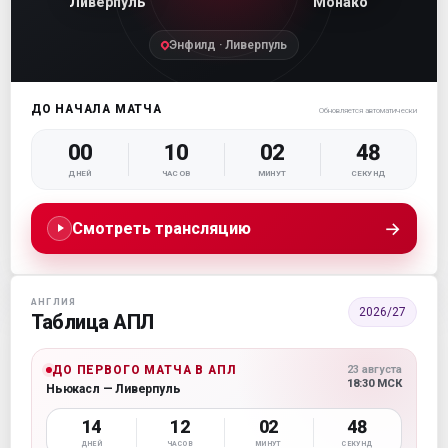
Ливерпуль
Монако
Энфилд · Ливерпуль
ДО НАЧАЛА МАТЧА
Обновляется автоматически
00
10
02
47
ДНЕЙ
ЧАСОВ
МИНУТ
СЕКУНД
→
Смотреть трансляцию
АНГЛИЯ
2026/27
Таблица АПЛ
ДО ПЕРВОГО МАТЧА В АПЛ
23 августа
18:30 МСК
Ньюкасл — Ливерпуль
14
12
02
47
ДНЕЙ
ЧАСОВ
МИНУТ
СЕКУНД