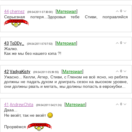
44
chemez
[
Материал
]
0
(09.04.2011 07:30:00)
Серьезная потеря...Здоровья тебе Стиви, поправляйся
43
ToDDy_
[
Материал
]
0
(09.04.2011 07:07:53)
Жалко.
Как же мы без нашего кэпа ?!
42
VadyaKisty
[
Материал
]
0
(09.04.2011 05:39:55)
Ужасно... Келли, Аггер, Стиви, с Гленом не всё ясно, но ребята
должны не падать духом и доиграть сезон на высоком уровне,
они должны рвать и метать, мы должны попасть в еврокубки...
41
AndrewChita
[
Материал
]
0
(09.04.2011 04:21:26)
Дааа...
Не везёт, так не везёт
Прорвёмся