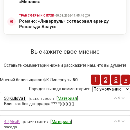
«Монако»
ТРАНСФЕРЫ И СЛУХИ
08.08.2026
11:05:46
0
Романо: «Ливерпуль» согласовал аренду
Рональда Араухо
Выскажите свое мнение
Оставьте комментарий ниже и расскажите нам, что вы думаете
1
2
3
»
Мнений болельщиков ФК Ливерпуль
:
50
Порядок вывода комментариев:
50
KiJIoVaT
[
Материал
]
0
(09.04.2011 23:03:21)
Блин как без джеррарда????((((((((((
49
AlexK
[
Материал
]
0
(09.04.2011 16:00:11)
засада