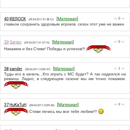
40
IREROCK
[
Материал
]
0
(09.04.2011 01:38:12)
главное сохранить здоровым игроков. сезон этот уже не важен
39
Sergio
[
Материал
]
0
(09.04.2011 01:37:16)
Накажем и без Стиви! Победы и успехов!!!
38
sander
[
Материал
]
1
(08.04.2011 23:09:37)
Туды его в качель...Кто играть с МС будет? А так надеялся на
реванш. Ладно, в следующем сезоне мы им точно покажем.
37
HuKaTuH
[
Материал
]
0
(08.04.2011 23:09:34)
Стиви лечись мы все тебя любим!!!