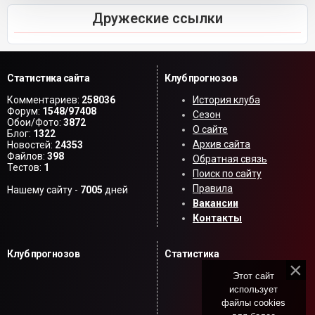
Дружеские ссылки
Статистика сайта
Клуб прогнозов
Комментариев:
258036
История клуба
Форум:
1548/97408
Сезон
Обои/Фото:
3872
О сайте
Блог:
1322
Архив сайта
Новостей:
24353
Файлов:
398
Обратная связь
Тестов:
1
Поиск по сайту
Правила
Нашему сайту -
7005
дней
Вакансии
Контакты
Клуб прогнозов
Статистика
Этот сайт
использует
файлы cookies