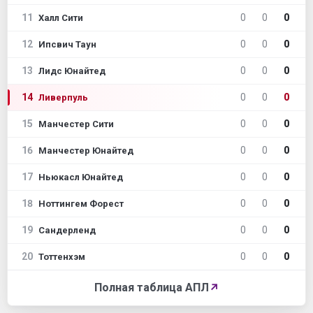
11
0
0
0
Халл Сити
12
0
0
0
Ипсвич Таун
13
0
0
0
Лидс Юнайтед
14
0
0
0
Ливерпуль
15
0
0
0
Манчестер Сити
16
0
0
0
Манчестер Юнайтед
17
0
0
0
Ньюкасл Юнайтед
18
0
0
0
Ноттингем Форест
19
0
0
0
Сандерленд
20
0
0
0
Тоттенхэм
Полная таблица АПЛ
↗