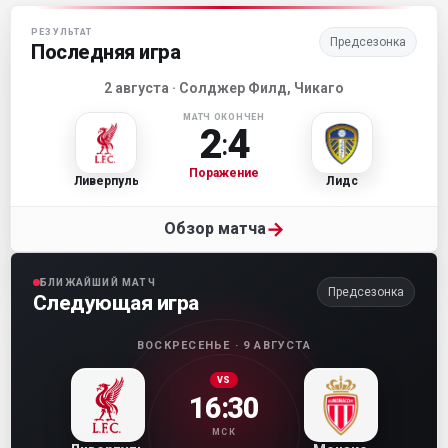
Матч-центр «Ливерпуля»
РЕЗУЛЬТАТ
Предсезонка
Последняя игра
2 августа · Солджер Филд, Чикаго
МАТЧ ОКОНЧЕН
2
4
:
Поражение
Ливерпуль
Лидс
→
Обзор матча
БЛИЖАЙШИЙ МАТЧ
Предсезонка
Следующая игра
ВОСКРЕСЕНЬЕ · 9 АВГУСТА
VS
16:30
МСК