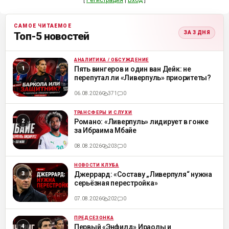
[
Регистрация
|
Вход
]
САМОЕ ЧИТАЕМОЕ
ЗА 3 ДНЯ
Топ-5 новостей
АНАЛИТИКА / ОБСУЖДЕНИЕ
ML
Пять вингеров и один ван Дейк: не
перепутал ли «Ливерпуль» приоритеты?
06.08.2026
371
0
ТРАНСФЕРЫ И СЛУХИ
ML
Романо: «Ливерпуль» лидирует в гонке
за Ибраима Мбайе
08.08.2026
203
0
НОВОСТИ КЛУБА
ML
Джеррард: «Составу „Ливерпуля“ нужна
серьёзная перестройка»
07.08.2026
202
0
ПРЕДСЕЗОНКА
ML
Первый «Энфилд» Ираолы и