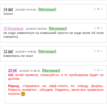
14
daf
[
Материал
]
0
(22.04.2011 20:10:24)
понял
13
Kingslayer
[
Материал
]
0
(22.04.2011 20:02:06)
не надо извиняться ты новенький просто не надо всем об этом
говорить)
12
daf
[
Материал
]
1
(22.04.2011 19:59:54)
извиняюсь не знал
20
AK
[
Материал
]
1
(22.04.2011 21:38:15)
daf
читай правила, пожалуйста, а то пребывание будет не
долгим.
Народ
, стараемся не офф-топить по поводу формы.
Новость появится - обсудим. Надеюсь, меня все правильно
поняли