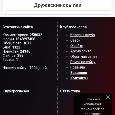
Дружеские ссылки
Статистика сайта
Клуб прогнозов
Комментариев:
258032
История клуба
Форум:
1548/97408
Сезон
Обои/Фото:
3872
О сайте
Блог:
1322
Архив сайта
Новостей:
24346
Файлов:
398
Обратная связь
Тестов:
1
Поиск по сайту
Правила
Нашему сайту -
7004
дней
Вакансии
Контакты
Клуб прогнозов
Статистика
Этот сайт
использует
файлы cookies
для более