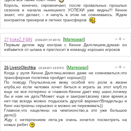
Король, конечно, скромничает, после провальных прошлых
сезонов и начала нынешнего УСПЕХИ уже видны!!! Кенни
знает, что делает, - я ничуть в этом не сомневаюсь. Ждем
контрактов тренеров и летних трансферов.
27
IrokeZ_F@N
[
Материал
]
0
(23.04.2011 01:45:15)
Первым делом жду контрак с Кенни Далглишем,думаю он
избавится от шлака и преглосит в команду хороших игроков
26
LiverpOlechka
[
Материал
]
0
(22.04.2011 23:37:07)
Когда у руля Кенни Далглиш,можно даже не сомневаться,что
трансферная политика пройдет хорошо)))
По поводу Поульсена,не вижу особой его роли в жизни
клуба,но если человек хочет биться и играть за этот клуб,то
еще не все потеряно и главное-Кенни дает ему шанс,почему
бы и нам не дать?Может еще и заиграет,всему свое время,а
нет-так всегда можно подыскать другой вариант!Владельцы и
Кинг настроены серьезно и можно не переживать))
Главное,что нацелены на чемпионство,а это уже большое
дело))
Жду с нетерпением лета,уж очень хочется посмотреть на
новых ребят