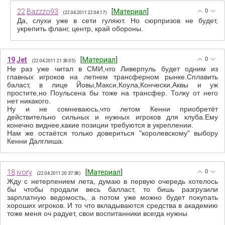
22
Bazzzo93
[
Материал
]
0
(22.04.2011 22:04:17)
Да, слухи уже в сети гуляют. Но сюрпризов не будет,
укрепить фланг, центр, край обороны.
19
Jet
[
Материал
]
0
(22.04.2011 21:30:05)
Не раз уже читал в СМИ,что Ливерпуль будет одним из
главных игроков на летнем трансферном рынке.Сплавить
баласт, в лице Йовы,Макси,Коула,Кончески,Аквы и уж
простите,но Поульсена бы тоже на трансфер. Толку от него
нет никакого.
Ну и не сомневаюсь,что летом Кенни приобретёт
действительно сильных и нужных игроков для клуба.Ему
конечно виднее,какие позиции требуются в укреплении.
Нам же остаётся только довериться "королевскому" выбору
Кенни Далглиша.
18
ivory
[
Материал
]
0
(22.04.2011 20:37:38)
Жду с нетерпением лета, думаю в первую очередь хотелось
бы чтобы продали весь балласт, то бишь разгрузили
зарплатную ведомость, а потом уже можно будет покупать
хороших игроков. И то что вкладываются средства в академию
тоже меня оч радует, свои воспитанники всегда нужны