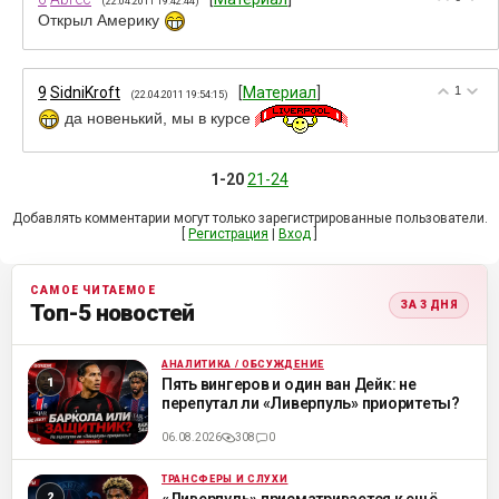
(22.04.2011 19:42:44)
Открыл Америку
9
SidniKroft
[
Материал
]
1
(22.04.2011 19:54:15)
да новенький, мы в курсе
1-20
21-24
Добавлять комментарии могут только зарегистрированные пользователи.
[
Регистрация
|
Вход
]
САМОЕ ЧИТАЕМОЕ
ЗА 3 ДНЯ
Топ-5 новостей
АНАЛИТИКА / ОБСУЖДЕНИЕ
ML
Пять вингеров и один ван Дейк: не
перепутал ли «Ливерпуль» приоритеты?
06.08.2026
308
0
ТРАНСФЕРЫ И СЛУХИ
ML