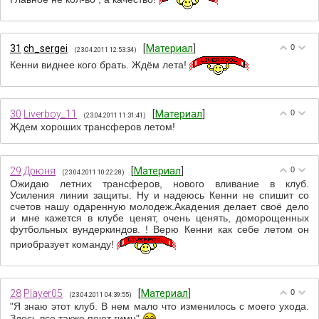
31
ch_sergei
[
Материал
]
0
(23.04.2011 12:53:34)
Кенни виднее кого брать. Ждём лета!
30
Liverboy_11
[
Материал
]
0
(23.04.2011 11:31:41)
Ждeм хороших трaнсфeров лeтом!
29
Дрюня
[
Материал
]
0
(23.04.2011 10:22:28)
Ожидаю летних трансферов, нового вливание в клуб.
Усиления линии защиты. Ну и надеюсь Кенни не спишит со
счетов нашу одаренную молодеж.Акадения делает своё дело
и мне кажется в клубе ценят, очень ценять, доморощенных
футбольных вундеркиндов. ! Верю Кенни как себе летом он
приобразует команду!
28
Player05
[
Материал
]
0
(23.04.2011 04:39:55)
"Я знаю этот клуб. В нем мало что изменилось с моего ухода.
Здесь все также поют гимн"