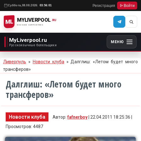
Регистрация
Войти
Суббота,
08.08.2026
03:56:01
MYLIVERPOOL
ML
.RU
RUSSIAN SUPPORTERS
MyLiverpool.ru
МЕНЮ
Русскоязычные болельщики
Ливерпуль
»
Новости клуба
» Далглиш: «Летом будет много
трансферов»
Далглиш: «Летом будет много
трансферов»
Новости клуба
Автор:
fafnerboy
| 22.04.2011 18:25:36 |
Просмотров: 4487