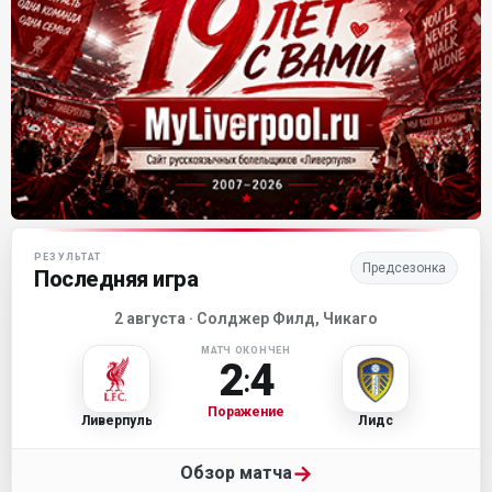
Матч-центр «Ливерпуля»
РЕЗУЛЬТАТ
Предсезонка
Последняя игра
2 августа · Солджер Филд, Чикаго
МАТЧ ОКОНЧЕН
2
4
:
Поражение
Ливерпуль
Лидс
→
Обзор матча