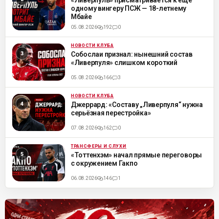
«Ливерпуль» присматривается к ещё
одному вингеру ПСЖ — 18-летнему
Мбайе
05.08.2026
192
0
НОВОСТИ КЛУБА
ML
Собослаи признал: нынешний состав
«Ливерпуля» слишком короткий
05.08.2026
166
3
НОВОСТИ КЛУБА
ML
Джеррард: «Составу „Ливерпуля“ нужна
серьёзная перестройка»
07.08.2026
162
0
ТРАНСФЕРЫ И СЛУХИ
ML
«Тоттенхэм» начал прямые переговоры
с окружением Гакпо
06.08.2026
146
1