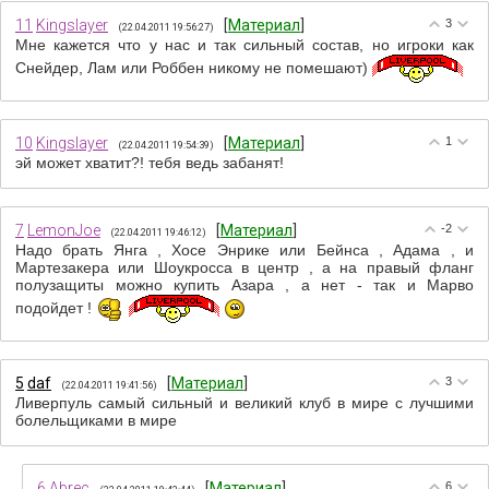
11
Kingslayer
[
Материал
]
3
(22.04.2011 19:56:27)
Мне кажется что у нас и так сильный состав, но игроки как
Снейдер, Лам или Роббен никому не помешают)
10
Kingslayer
[
Материал
]
1
(22.04.2011 19:54:39)
эй может хватит?! тебя ведь забанят!
7
LemonJoe
[
Материал
]
-2
(22.04.2011 19:46:12)
Надо брать Янга , Хосе Энрике или Бейнса , Адама , и
Мартезакера или Шоукросса в центр , а на правый фланг
полузащиты можно купить Азара , а нет - так и Марво
подойдет !
5
daf
[
Материал
]
3
(22.04.2011 19:41:56)
Ливерпуль самый сильный и великий клуб в мире с лучшими
болельщиками в мире
6
Abrec
[
Материал
]
6