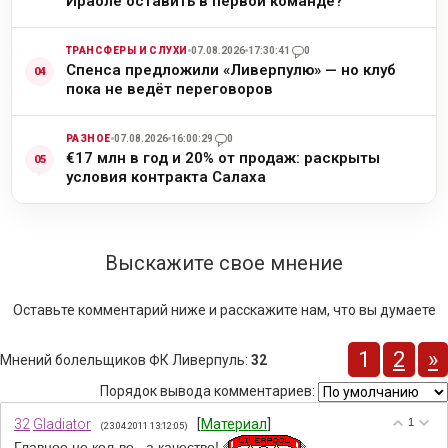
Ираоле оставить в первой команде?
ТРАНСФЕРЫ И СЛУХИ
07.08.2026
17:30:41
0
Спенса предложили «Ливерпулю» — но клуб
пока не ведёт переговоров
РАЗНОЕ
07.08.2026
16:00:29
0
€17 млн в год и 20% от продаж: раскрыты
условия контракта Салаха
Выскажите свое мнение
Оставьте комментарий ниже и расскажите нам, что вы думаете
1
2
»
Мнений болельщиков ФК Ливерпуль
:
32
Порядок вывода комментариев:
32
Gladiator
[
Материал
]
1
(23.04.2011 13:12:05)
Главное не кол-во , а качество!