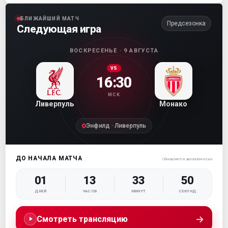
БЛИЖАЙШИЙ МАТЧ
Предсезонка
Следующая игра
ВОСКРЕСЕНЬЕ · 9 АВГУСТА
VS
16:30
МСК
Ливерпуль
Монако
Энфилд · Ливерпуль
ДО НАЧАЛА МАТЧА
Обновляется автоматически
01
13
33
49
ДНЕЙ
ЧАСОВ
МИНУТ
СЕКУНД
→
Смотреть трансляцию