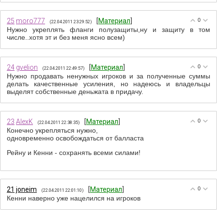
25
moro777
[
Материал
]
0
(22.04.2011 23:29:52)
Нужно укреплять фланги полузащиты,ну и защиту в том
числе..хотя эт и без меня ясно всем)
24
gvelion
[
Материал
]
0
(22.04.2011 22:49:57)
Нужно продавать ненужных игроков и за полученные суммы
делать качественные усиления, но надеюсь и владельцы
выделят собственные деньжата в придачу.
23
AlexK
[
Материал
]
0
(22.04.2011 22:38:35)
Конечно укрепляться нужно,
одновременно освобождаться от балласта
Рейну и Кенни - сохранять всеми силами!
21
joneim
[
Материал
]
0
(22.04.2011 22:01:10)
Кенни наверно уже нацелился на игроков