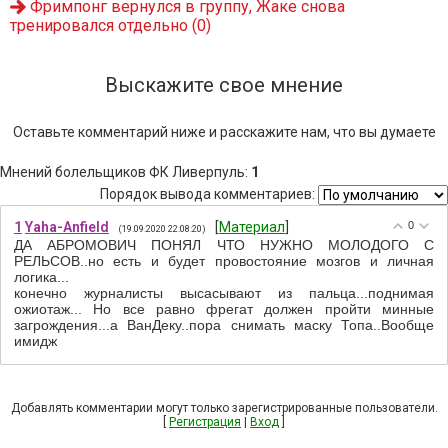
Фримпонг вернулся в группу, Жаке снова
тренировался отдельно
(0)
Выскажите свое мнение
Оставьте комментарий ниже и расскажите нам, что вы думаете
Мнений болельщиков ФК Ливерпуль
:
1
Порядок вывода комментариев:
1
Yaha-Anfield
[
Материал
]
0
(19.09.2020 22:08:20)
ДА АБРОМОВИЧ ПОНЯЛ ЧТО НУЖНО МОЛОДОГО С
РЕЛЬСОВ..но есть и будет провостояние мозгов и личная
логика...
конечно журналисты высасывают из пальца...поднимая
ожиотаж... Но все равно фрегат должен пройти минные
загрождения...а ВанДеку..пора снимать маску Топа..Вообще
имидж
Добавлять комментарии могут только зарегистрированные пользователи.
[
Регистрация
|
Вход
]