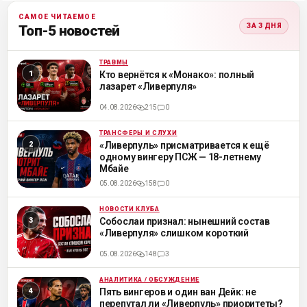
САМОЕ ЧИТАЕМОЕ
ЗА 3 ДНЯ
Топ-5 новостей
ТРАВМЫ
ML
Кто вернётся к «Монако»: полный
лазарет «Ливерпуля»
04.08.2026
215
0
ТРАНСФЕРЫ И СЛУХИ
ML
«Ливерпуль» присматривается к ещё
одному вингеру ПСЖ — 18-летнему
Мбайе
05.08.2026
158
0
НОВОСТИ КЛУБА
ML
Собослаи признал: нынешний состав
«Ливерпуля» слишком короткий
05.08.2026
148
3
АНАЛИТИКА / ОБСУЖДЕНИЕ
ML
Пять вингеров и один ван Дейк: не
перепутал ли «Ливерпуль» приоритеты?