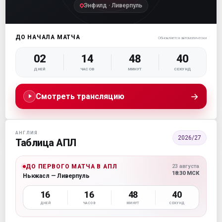
Энфилд · Ливерпуль
ДО НАЧАЛА МАТЧА
Обновляется автоматически
02
14
48
39
ДНЕЙ
ЧАСОВ
МИНУТ
СЕКУНД
→
Смотреть трансляцию
АНГЛИЯ
2026/27
Таблица АПЛ
ДО ПЕРВОГО МАТЧА В АПЛ
23 августа
18:30 МСК
Ньюкасл — Ливерпуль
16
16
48
39
ДНЕЙ
ЧАСОВ
МИНУТ
СЕКУНД