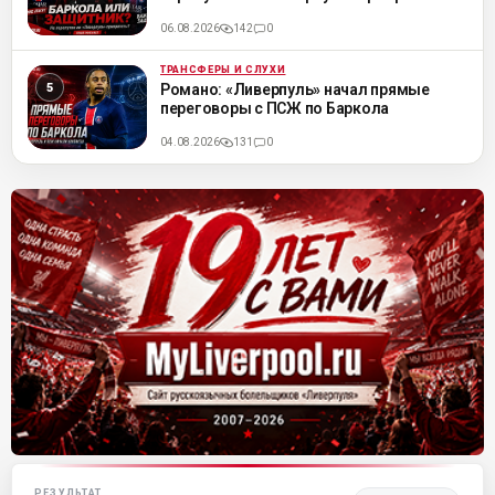
06.08.2026
142
0
ТРАНСФЕРЫ И СЛУХИ
ML
Романо: «Ливерпуль» начал прямые
переговоры с ПСЖ по Баркола
04.08.2026
131
0
Матч-центр «Ливерпуля»
РЕЗУЛЬТАТ