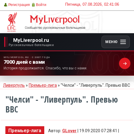
Пятница, 07.08.2026, 02:41:06
Регистрация
Войти
MyLiverpool.ru
МЕНЮ
700
Русскоязычные болельщики
MYLIVERPOOL.RU · С 2007 ГОДА
7000 дней с вами
История продолжается. Спасибо, что вы с нами.
Ливерпуль
»
Премьер-лига
» "Челси" - "Ливерпуль". Превью ВВС
"Челси" - "Ливерпуль". Превью
ВВС
Премьер-лига
Автор:
GLover
| 19.09.2020 07:28:41 |