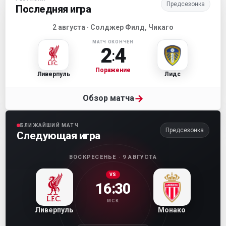
Предсезонка
Последняя игра
2 августа · Солджер Филд, Чикаго
МАТЧ ОКОНЧЕН
2
4
:
Поражение
Ливерпуль
Лидс
→
Обзор матча
БЛИЖАЙШИЙ МАТЧ
Предсезонка
Следующая игра
ВОСКРЕСЕНЬЕ · 9 АВГУСТА
VS
16:30
МСК
Ливерпуль
Монако