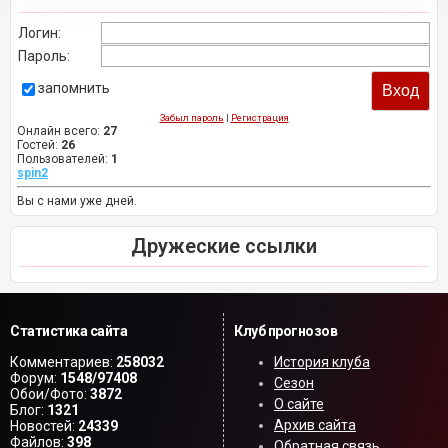
Логин:
Пароль:
запомнить
Забыл пароль
|
Регистрация
Онлайн всего:
27
Гостей:
26
Пользователей:
1
spin2
Вы с нами уже дней.
Дружеские ссылки
Статистика сайта
Клуб прогнозов
Комментариев:
258032
История клуба
Форум:
1548/97408
Сезон
Обои/Фото:
3872
О сайте
Блог:
1321
Архив сайта
Новостей:
24339
Файлов:
398
Обратная связь