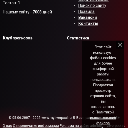
Тестов:
1
Поиск по сайту
Правила
Нашему сайту -
7003
дней
Вакансии
Контакты
Клуб прогнозов
Статистика
Этот сайт
использует
файлы cookies
для более
комфортной
работы
пользователя.
Продолжая
просмотр
страниц сайта,
вы
соглашаетесь
с
Политикой
использования
© 05.06.2007 - 2025 www.myliverpool.ru ® Все права защищены. 18+
файлов
О нас
О перепечатке информации
Реклама на сайте
admin@myliverpool.ru