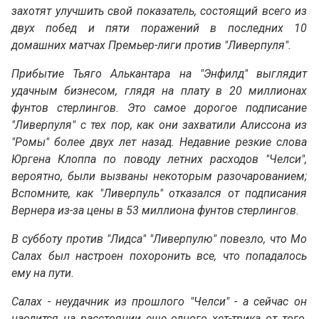
захотят улучшить свой показатель, состоящий всего из
двух побед и пяти поражений в последних 10
домашних матчах Премьер-лиги против "Ливерпуля".
Прибытие Тьяго Алькантара на "Энфилд" выглядит
удачным бизнесом, глядя на плату в 20 миллионах
фунтов стерлингов. Это самое дорогое подписание
"Ливерпуля" с тех пор, как они захватили Алиссона из
"Ромы" более двух лет назад. Недавние резкие слова
Юргена Клоппа по поводу летних расходов "Челси",
вероятно, были вызваны некоторым разочарованием;
Вспомните, как "Ливерпуль" отказался от подписания
Вернера из-за цены в 53 миллиона фунтов стерлингов.
В субботу против "Лидса" "Ливерпулю" повезло, что Мо
Салах был настроен похоронить все, что попадалось
ему на пути.
Салах - неудачник из прошлого "Челси" - а сейчас он
наодится на расстоянии еще одного хет-трика от того,