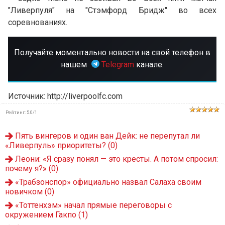
"Ливерпуля" на "Стэмфорд Бридж" во всех
соревнованиях.
Получайте моментально новости на свой телефон в
нашем
Telegram
канале.
Источник: http://liverpoolfc.com
Рейтинг
:
5.0
/
1
Пять вингеров и один ван Дейк: не перепутал ли
«Ливерпуль» приоритеты?
(0)
Леони: «Я сразу понял — это кресты. А потом спросил:
почему я?»
(0)
«Трабзонспор» официально назвал Салаха своим
новичком
(0)
«Тоттенхэм» начал прямые переговоры с
окружением Гакпо
(1)