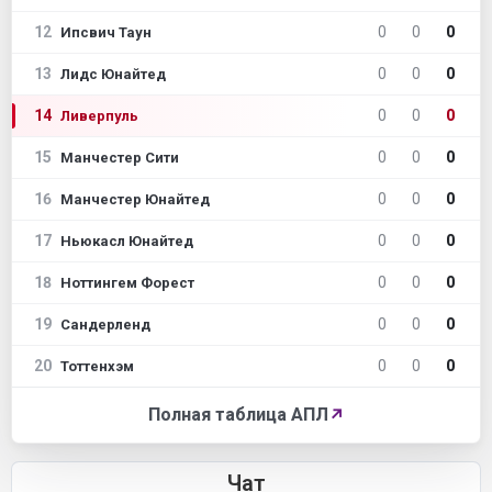
12
0
0
0
Ипсвич Таун
13
0
0
0
Лидс Юнайтед
14
0
0
0
Ливерпуль
15
0
0
0
Манчестер Сити
16
0
0
0
Манчестер Юнайтед
17
0
0
0
Ньюкасл Юнайтед
18
0
0
0
Ноттингем Форест
19
0
0
0
Сандерленд
20
0
0
0
Тоттенхэм
Полная таблица АПЛ
↗
Чат