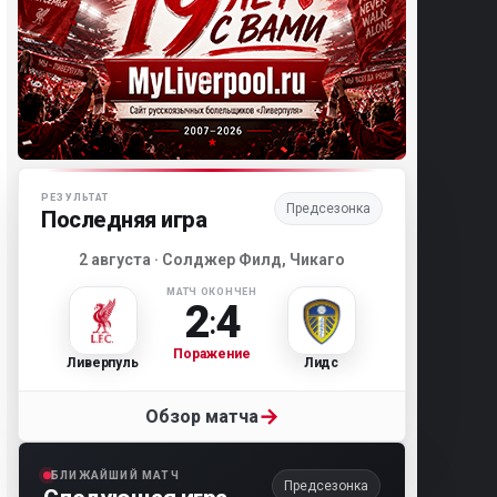
Матч-центр «Ливерпуля»
РЕЗУЛЬТАТ
Предсезонка
Последняя игра
2 августа · Солджер Филд, Чикаго
МАТЧ ОКОНЧЕН
2
4
:
Поражение
Ливерпуль
Лидс
→
Обзор матча
БЛИЖАЙШИЙ МАТЧ
Предсезонка