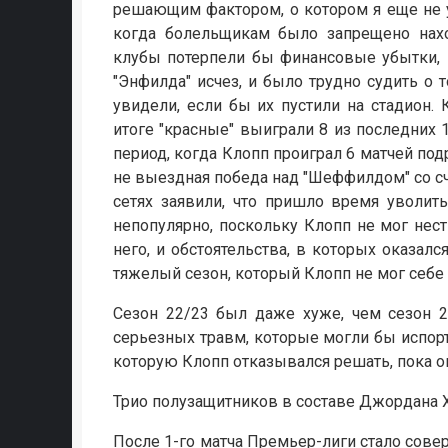
решающим фактором, о котором я еще не у
когда болельщикам было запрещено наход
клубы потерпели бы финансовые убытки, в
"Энфилда" исчез, и было трудно судить о
увидели, если бы их пустили на стадион.
итоге "красные" выиграли 8 из последних 
период, когда Клопп проиграл 6 матчей под
не выездная победа над "Шеффилдом" со сче
сетях заявили, что пришло время уволит
непопулярно, поскольку Клопп не мог нест
него, и обстоятельства, в которых оказалс
тяжелый сезон, который Клопп не мог себе 
Сезон 22/23 был даже хуже, чем сезон 2
серьезных травм, которые могли бы испорт
которую Клопп отказывался решать, пока он
Трио полузащитников в составе Джордана Х
После 1-го матча Премьер-лиги стало сове