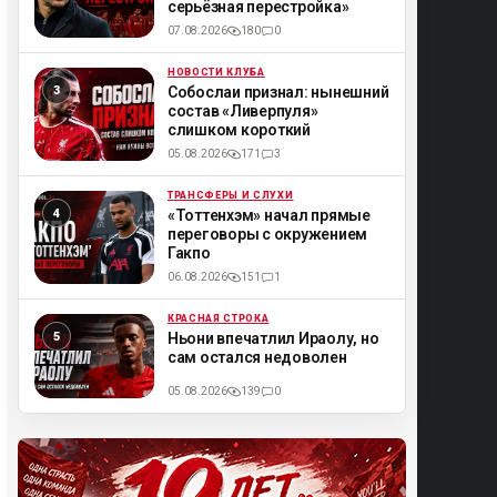
серьёзная перестройка»
07.08.2026
180
0
НОВОСТИ КЛУБА
ML
Собослаи признал: нынешний
состав «Ливерпуля»
слишком короткий
05.08.2026
171
3
ТРАНСФЕРЫ И СЛУХИ
ML
«Тоттенхэм» начал прямые
переговоры с окружением
Гакпо
06.08.2026
151
1
КРАСНАЯ СТРОКА
ML
Ньони впечатлил Ираолу, но
сам остался недоволен
05.08.2026
139
0