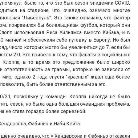
помянул, было то, что это был сезон эпидемии COVID,
иться на стадионе, что, очевидно, означало многие
ключая "Ливерпуль". Это также означало, что фактор
 том, понравился бы болельщикам футбол, который они
 Клопп использовал Риса Уильямса вместо Кабака, и в
10 матчей и обеспечили себе путевку в Европу. Но был
ряд, число которых могло бы увеличиться до 7, если бы
том 2:0. Это привело к тому, что фанаты в социальных
ь Клоппа, в то время это предложение было широко
и ответственность за травмы, которые не зависели от
я мир, однако 2 года спустя "красных" ждал еще более
позволить, быть более ответственным за это...
0/21, поскольку у команды Клоппа никогда не было
ить сезон, но была одна большая очевидная проблема,
а не стала гораздо более серьезной.
ендерсона, Фабиньо и Наби Кейта.
ршенно очевидно, что у Хендерсона и Фабиньо отказали