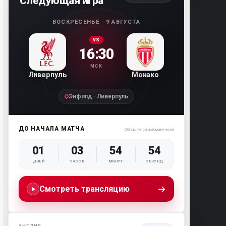
Следующая игра
ВОСКРЕСЕНЬЕ · 9 АВГУСТА
VS
16:30
МСК
Ливерпуль
Монако
Энфилд · Ливерпуль
ДО НАЧАЛА МАТЧА
Обновляется автоматически
01
03
54
53
ДНЕЙ
ЧАСОВ
МИНУТ
СЕКУНД
→
Смотреть трансляцию