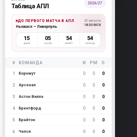
АНГЛИЯ
2026/27
Таблица АПЛ
ДО ПЕРВОГО МАТЧА В АПЛ
23 августа
18:30 МСК
Ньюкасл — Ливерпуль
15
05
54
53
ДНЕЙ
ЧАСОВ
МИНУТ
СЕКУНД
#
КОМАНДА
И
РМ
О
1
0
0
0
Борнмут
2
0
0
0
Арсенал
3
0
0
0
Астон Вилла
4
0
0
0
Брентфорд
5
0
0
0
Брайтон
6
0
0
0
Челси