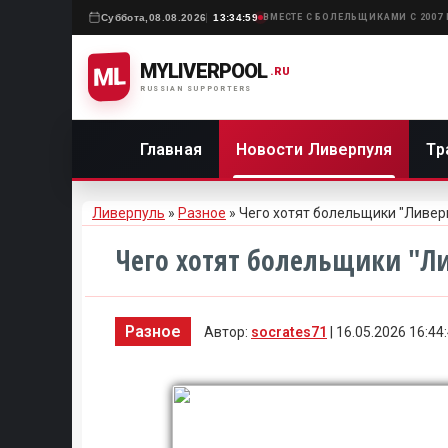
Суббота,
08.08.2026
13:34:59
ВМЕСТЕ С БОЛЕЛЬЩИКАМИ С 2007
MYLIVERPOOL
ML
.RU
RUSSIAN SUPPORTERS
Главная
Новости Ливерпуля
Тр
Ливерпуль
»
Разное
» Чего хотят болельщики "Ливер
Чего хотят болельщики "Ли
Разное
Автор:
socrates71
| 16.05.2026 16:44