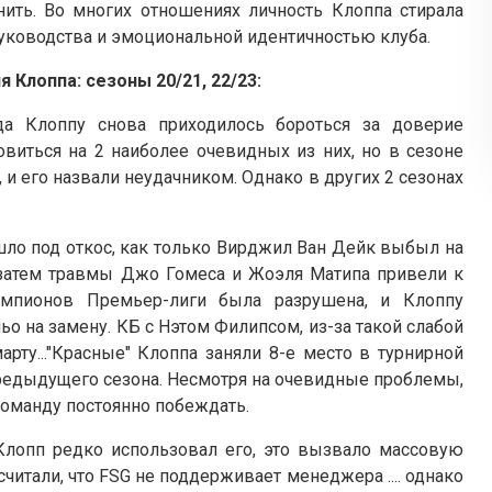
ть. Во многих отношениях личность Клоппа стирала
уководства и эмоциональной идентичностью клуба.
 Клоппа: сезоны 20/21, 22/23:
гда Клоппу снова приходилось бороться за доверие
овиться на 2 наиболее очевидных из них, но в сезоне
, и его назвали неудачником. Однако в других 2 сезонах
ошло под откос, как только Вирджил Ван Дейк выбыл на
затем травмы Джо Гомеса и Жоэля Матипа привели к
емпионов Премьер-лиги была разрушена, и Клоппу
о на замену. КБ с Нэтом Филипсом, из-за такой слабой
арту..."Красные" Клоппа заняли 8-е место в турнирной
 предыдущего сезона. Несмотря на очевидные проблемы,
команду постоянно побеждать.
Клопп редко использовал его, это вызвало массовую
итали, что FSG не поддерживает менеджера .... однако