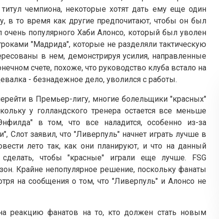
титул чемпиона, некоторые хотят дать ему еще один
у, в то время как другие предпочитают, чтобы он был
л очень популярного Хаби Алонсо, который был уволен
игроками "Мадрида", которые не разделяли тактическую
ересованы в нем, демонстрируя усилия, направленные
онечном счете, похоже, что руководство клуба встало на
девалка - безнадежное дело, уволился с работы.
перейти в Премьер-лигу, многие болельщики "красных"
скольку у голландского тренера остается все меньше
нфилда" в том, что все наладится, особенно из-за
", Слот заявил, что "Ливерпуль" начнет играть лучше в
вести лето так, как они планируют, и что на данный
сделать, чтобы "красные" играли еще лучше. FSG
зон. Крайне непопулярное решение, поскольку фанаты
ря на сообщения о том, что "Ливерпуль" и Алонсо не
на реакцию фанатов на то, кто должен стать новым