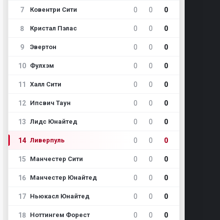
7
0
0
0
Ковентри Сити
8
0
0
0
Кристал Пэлас
9
0
0
0
Эвертон
10
0
0
0
Фулхэм
11
0
0
0
Халл Сити
12
0
0
0
Ипсвич Таун
13
0
0
0
Лидс Юнайтед
14
0
0
0
Ливерпуль
15
0
0
0
Манчестер Сити
16
0
0
0
Манчестер Юнайтед
17
0
0
0
Ньюкасл Юнайтед
18
0
0
0
Ноттингем Форест