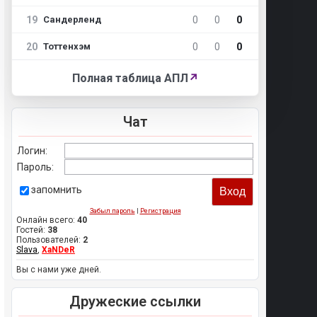
19
0
0
0
Сандерленд
20
0
0
0
Тоттенхэм
Полная таблица АПЛ
↗
Чат
Логин:
Пароль:
запомнить
Забыл пароль
|
Регистрация
Онлайн всего:
40
Гостей:
38
Пользователей:
2
Slava
,
XaNDeR
Вы с нами уже дней.
Дружеские ссылки