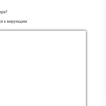
ера?
ся к верующим: