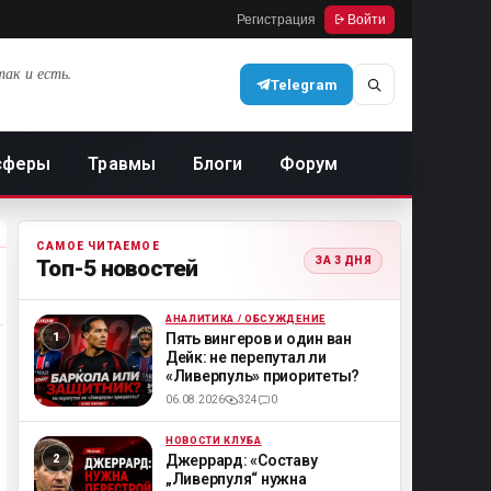
Регистрация
Войти
так и есть.
Telegram
сферы
Травмы
Блоги
Форум
САМОЕ ЧИТАЕМОЕ
ЗА 3 ДНЯ
Топ-5 новостей
АНАЛИТИКА / ОБСУЖДЕНИЕ
ML
Пять вингеров и один ван
Дейк: не перепутал ли
«Ливерпуль» приоритеты?
06.08.2026
324
0
НОВОСТИ КЛУБА
ML
Джеррард: «Составу
„Ливерпуля“ нужна