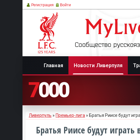
Регистрация
Войти
Главная
Новости Ливерпуля
Тр
7
0
0
0
Ливерпуль
»
Премьер-лига
» Братья Риисе будут игр
Братья Риисе будут играть 