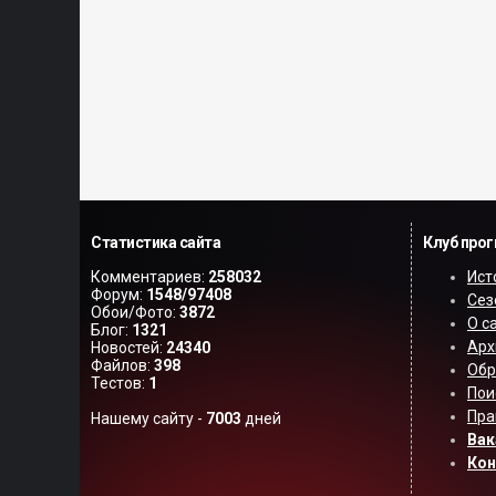
Статистика сайта
Клуб про
Комментариев:
258032
Ист
Форум:
1548/97408
Сез
Обои/Фото:
3872
О с
Блог:
1321
Арх
Новостей:
24340
Файлов:
398
Обр
Тестов:
1
Пои
Пра
Нашему сайту -
7003
дней
Вак
Ко