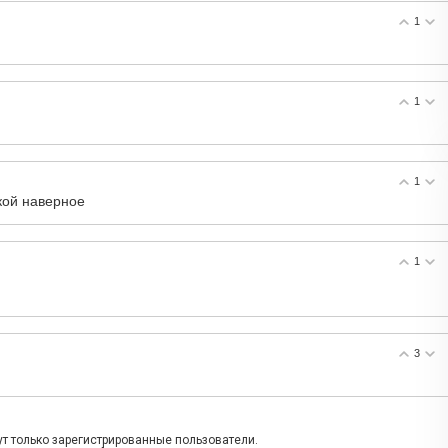
1
1
1
кой наверное
1
3
т только зарегистрированные пользователи.