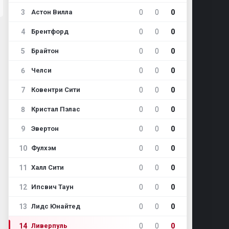
3
0
0
0
Астон Вилла
4
0
0
0
Брентфорд
5
0
0
0
Брайтон
6
0
0
0
Челси
7
0
0
0
Ковентри Сити
8
0
0
0
Кристал Пэлас
9
0
0
0
Эвертон
10
0
0
0
Фулхэм
11
0
0
0
Халл Сити
12
0
0
0
Ипсвич Таун
13
0
0
0
Лидс Юнайтед
14
0
0
0
Ливерпуль