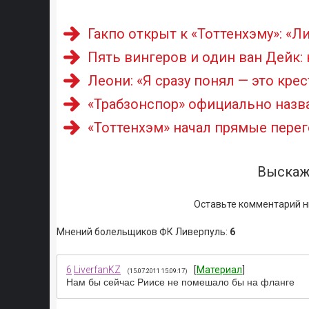
Гакпо открыт к «Тоттенхэму»: «Л
Пять вингеров и один ван Дейк:
Леони: «Я сразу понял — это кре
«Трабзонспор» официально назв
«Тоттенхэм» начал прямые пере
Выскаж
Оставьте комментарий н
Мнений болельщиков ФК Ливерпуль
:
6
6
LiverfanKZ
[
Материал
]
(15.07.2011 15:09:17)
Нам бы сейчас Риисе не помешало бы на фланге