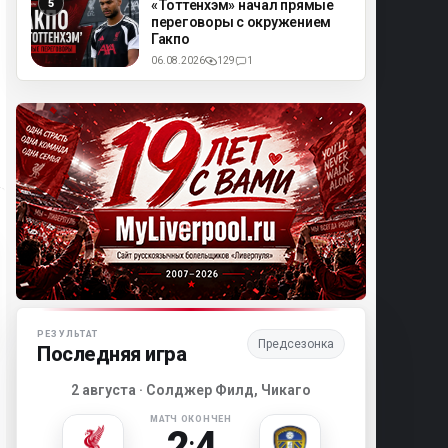
«Тоттенхэм» начал прямые
переговоры с окружением
Гакпо
06.08.2026
129
1
Матч-центр «Ливерпуля»
РЕЗУЛЬТАТ
Предсезонка
Последняя игра
2 августа · Солджер Филд, Чикаго
МАТЧ ОКОНЧЕН
2
4
: