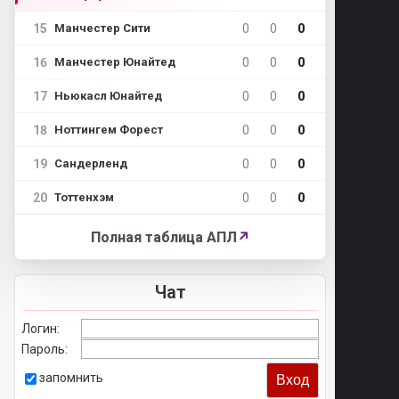
15
0
0
0
Манчестер Сити
16
0
0
0
Манчестер Юнайтед
17
0
0
0
Ньюкасл Юнайтед
18
0
0
0
Ноттингем Форест
19
0
0
0
Сандерленд
20
0
0
0
Тоттенхэм
Полная таблица АПЛ
↗
Чат
Логин:
Пароль:
запомнить