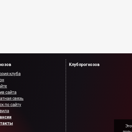
гнозов
Клуб прогнозов
ория клуба
он
айте
ив сайта
атная связь
ск по сайту
вила
ансии
нтакты
Это
поль