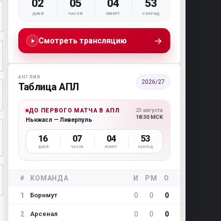
02
05
04
52
ДНЕЙ
ЧАСОВ
МИНУТ
СЕКУНД
→
Смотреть трансляцию
АНГЛИЯ
2026/27
Таблица АПЛ
ДО ПЕРВОГО МАТЧА В АПЛ
23 августа
18:30 МСК
Ньюкасл — Ливерпуль
16
07
04
52
ДНЕЙ
ЧАСОВ
МИНУТ
СЕКУНД
#
КОМАНДА
И
РМ
О
1
0
0
0
Борнмут
2
0
0
0
Арсенал