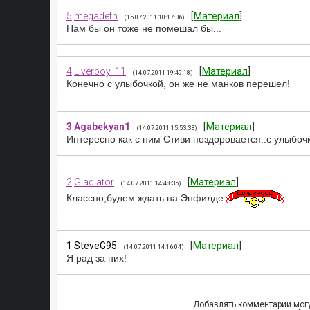
5
megadeth
[
Материал
]
(15.07.2011 10:17:36)
Нам бы он тоже не помешал бы...
4
Liverboy_11
[
Материал
]
(14.07.2011 19:49:18)
Конечно с улыбочкой, он же не манков перешел!
3
Agabekyan1
[
Материал
]
(14.07.2011 15:53:33)
Интересно как с ним Стиви поздоровается..с улыбоч
2
Gladiator
[
Материал
]
(14.07.2011 14:48:35)
Классно,будем ждать на Энфилде
1
SteveG95
[
Материал
]
(14.07.2011 14:16:04)
Я рад за них!
Добавлять комментарии могу