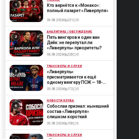
ML
Кто вернётся к «Монако»:
полный лазарет «Ливерпуля»
04.08.2026
231
0
АНАЛИТИКА / ОБСУЖДЕНИЕ
ML
Пять вингеров и один ван
Дейк: не перепутал ли
«Ливерпуль» приоритеты?
06.08.2026
228
0
ТРАНСФЕРЫ И СЛУХИ
ML
«Ливерпуль»
присматривается к ещё
одному вингеру ПСЖ — 18-
летнему Мбайе
05.08.2026
172
0
НОВОСТИ КЛУБА
ML
Собослаи признал: нынешний
состав «Ливерпуля»
слишком короткий
05.08.2026
158
3
ТРАНСФЕРЫ И СЛУХИ
ML