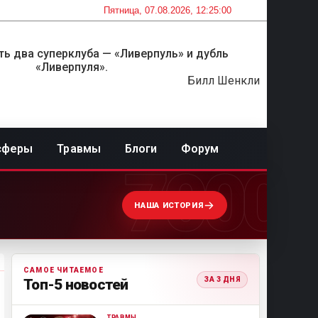
Пятница, 07.08.2026, 12:25:00
ть два суперклуба — «Ливерпуль» и дубль
«Ливерпуля».
Билл Шенкли
сферы
Травмы
Блоги
Форум
7000
НАША ИСТОРИЯ
САМОЕ ЧИТАЕМОЕ
ЗА 3 ДНЯ
Топ-5 новостей
ТРАВМЫ