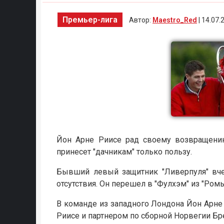
Премьер-лига
Автор:
Maestro_Red
| 14.07.
Йон Арне Риисе рад своему возвращению
принесет "дачникам" только пользу.
Бывший левый защитник "Ливерпуля" вчер
отсутствия. Он перешел в "Фулхэм" из "Ром
В команде из западного Лондона Йон Арне
Риисе и партнером по сборной Норвегии Бр