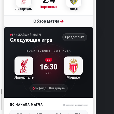
Поражение
Ливерпуль
Лидс
→
Обзор матча
БЛИЖАЙШИЙ МАТЧ
Предсезонка
Следующая игра
ВОСКРЕСЕНЬЕ · 9 АВГУСТА
VS
16:30
МСК
Ливерпуль
Монако
Энфилд · Ливерпуль
ДО НАЧАЛА МАТЧА
Обновляется автоматически