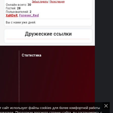
Забыл пароль
|
Регистрация
Онлайн всего:
30
Гостей:
28
Пользователей:
2
XaNDeR
,
Forever_Red
Вы с нами уже дней.
Дружеские ссылки
Статистика
т сайт использует файлы cookies для более комфортной работы
зователя. Продолжая просмотр страниц сайта, вы соглашаетесь с