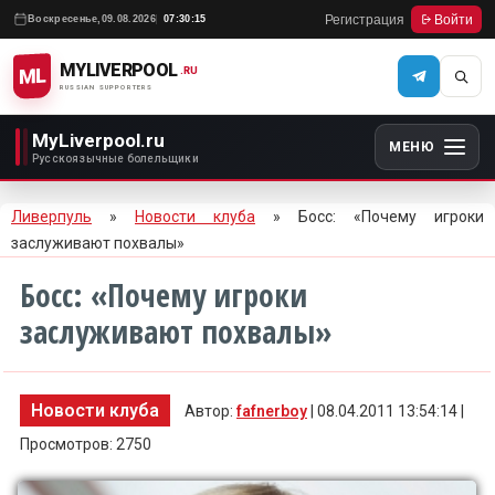
Регистрация
Войти
Воскресенье,
09.08.2026
07:30:15
MYLIVERPOOL
ML
.RU
RUSSIAN SUPPORTERS
MyLiverpool.ru
МЕНЮ
Русскоязычные болельщики
Ливерпуль
»
Новости клуба
» Босс: «Почему игроки
заслуживают похвалы»
Босс: «Почему игроки
заслуживают похвалы»
Новости клуба
Автор:
fafnerboy
| 08.04.2011 13:54:14 |
Просмотров: 2750