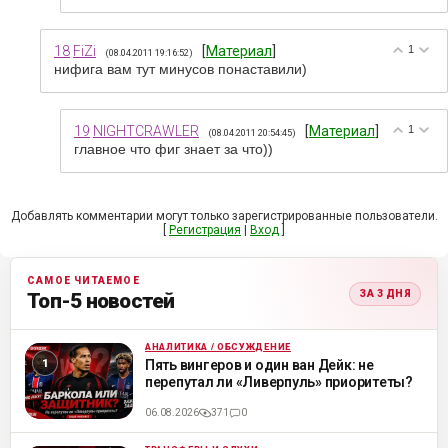
18
FiZi
[
Материал
]
1
(08.04.2011 19:16:52)
нифига вам тут минусов понаставили)
19
NIGHTCRAWLER
[
Материал
]
1
(08.04.2011 20:54:45)
главное что фиг знает за что))
Добавлять комментарии могут только зарегистрированные пользователи.
[
Регистрация
|
Вход
]
САМОЕ ЧИТАЕМОЕ
ЗА 3 ДНЯ
Топ-5 новостей
АНАЛИТИКА / ОБСУЖДЕНИЕ
ML
Пять вингеров и один ван Дейк: не
перепутал ли «Ливерпуль» приоритеты?
06.08.2026
371
0