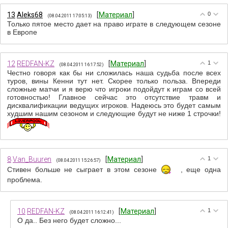
13
Aleks68
[
Материал
]
0
(08.04.2011 17:05:13)
Только пятое место дает на право играте в следующем сезоне
в Европе
12
REDFAN-KZ
[
Материал
]
1
(08.04.2011 16:17:52)
Честно говоря как бы ни сложилась наша судьба после всех
туров, вины Кенни тут нет. Скорее только польза. Впереди
сложные матчи и я верю что игроки подойдут к играм со всей
готовностью! Главное сейчас это отсутствие травм и
дисквалификации ведущих игроков. Надеюсь это будет самым
худшим нашим сезоном и следующие будут не ниже 1 строчки!
8
Van_Buuren
[
Материал
]
1
(08.04.2011 15:26:57)
Стивен больше не сыграет в этом сезоне
, еще одна
проблема.
10
REDFAN-KZ
[
Материал
]
1
(08.04.2011 16:12:41)
О да.. Без него будет сложно...