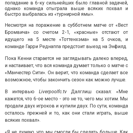
попадание в 6-ку сильнейших было главной задачей,
однако команда отыграла выше всяких похвал и
быстро выбралась из «турнирной ямы».
Несмотря на поражение в субботнем матче от «Вест
Бромвича» со счетом 2-1, «красные» отстают от
идущего на 5 месте «Тоттенхэма» на 5 очков, и
команде Гарри Реднаппа предстоит выезд на Энфилд.
Пока Кенни старается не заглядывать далеко вперед,
и настаивает, что вся команда думает только о матче с
«Манчестер Сити». Он верит, что команда сделает все
возможное, чтобы закончить сезон как можно лучше.
В интервью
Liverpoolfc.tv
Далглиш сказал: «Мне
кажется, что 6-ое место - это не то, чего мы хотим. Мы
продали двух игроков и купили двух. По сути, команда
осталось прежней и то, как они стали играть, выше
всяких похвал».
«Я не думаю, что мы смогли бы сделать больше. Как