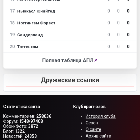
17
0
0
0
Ньюкасл Юнайтед
18
0
0
0
Ноттингем Форест
19
0
0
0
Сандерленд
20
0
0
0
Тоттенхэм
Полная таблица АПЛ
↗
Дружеские ссылки
Статистика сайта
Клуб прогнозов
Комментариев:
258036
История клуба
Форум:
1548/97408
Сезон
Обои/Фото:
3872
О сайте
Блог:
1322
Архив сайта
Новостей:
24353