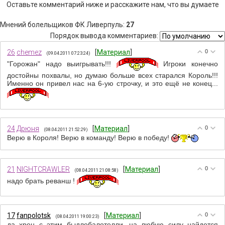
Оставьте комментарий ниже и расскажите нам, что вы думаете
Мнений болельщиков ФК Ливерпуль
:
27
Порядок вывода комментариев:
26
chemez
[
Материал
]
0
(09.04.2011 07:23:24)
"Горожан" надо выигрывать!!!
Игроки конечно
достойны похвалы, но думаю больше всех старался Король!!!
Именно он привел нас на 6-ую строчку, и это ещё не конец...
24
Дрюня
[
Материал
]
0
(08.04.2011 21:52:29)
Верю в Короля! Верю в команду! Верю в победу!
21
NIGHTCRAWLER
[
Материал
]
0
(08.04.2011 21:08:58)
надо брать реванш !
17
fanpolotsk
[
Материал
]
0
(08.04.2011 19:00:23)
да хрен с этим быдлобалотелли...на любую силу найдется