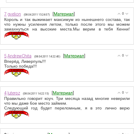
7
gvelion
[
Материал
]
0
(08.04.2011 15:24:07)
Король и так выжимает максимум из нынешнего состава, так
что нужны усиления летом, только после этого мы можем
замахнуться на высокие места.Мы верим в тебя Кенни!
5
AndrewChita
[
Материал
]
0
(08.04.2011 14:22:40)
Вперёд, Ливерпуль!!!
Только победа!!!
4
luterpz
[
Материал
]
0
(08.04.2011 14:22:15)
Правильно говорит коуч. Три месяца назад многие неверили
что мы даже 6ое место займем.
Следующий год будет переломным, я в это лично верю