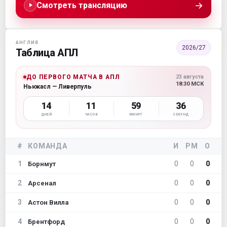
→
Смотреть трансляцию
АНГЛИЯ
2026/27
Таблица АПЛ
ДО ПЕРВОГО МАТЧА В АПЛ
23 августа
18:30 МСК
Ньюкасл — Ливерпуль
14
11
59
35
ДНЕЙ
ЧАСОВ
МИНУТ
СЕКУНД
#
КОМАНДА
И
РМ
О
1
0
0
0
Борнмут
2
0
0
0
Арсенал
3
0
0
0
Астон Вилла
4
0
0
0
Брентфорд