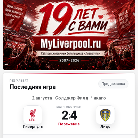
Матч-центр «Ливерпуля»
РЕЗУЛЬТАТ
Предсезонка
Последняя игра
2 августа · Солджер Филд, Чикаго
МАТЧ ОКОНЧЕН
2
4
:
Поражение
Ливерпуль
Лидс