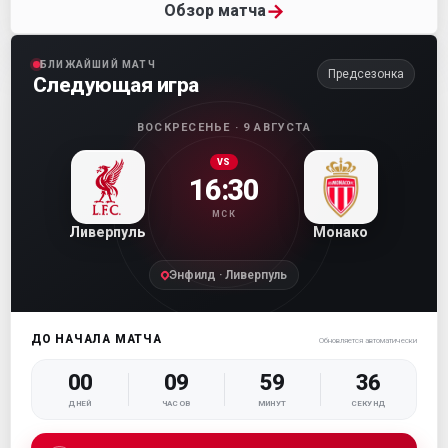
→
Обзор матча
БЛИЖАЙШИЙ МАТЧ
Предсезонка
Следующая игра
ВОСКРЕСЕНЬЕ · 9 АВГУСТА
VS
16:30
МСК
Ливерпуль
Монако
Энфилд · Ливерпуль
ДО НАЧАЛА МАТЧА
Обновляется автоматически
00
09
59
35
ДНЕЙ
ЧАСОВ
МИНУТ
СЕКУНД