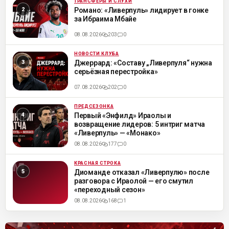
ТРАНСФЕРЫ И СЛУХИ
ML
Романо: «Ливерпуль» лидирует в гонке
за Ибраима Мбайе
08.08.2026
203
0
НОВОСТИ КЛУБА
ML
Джеррард: «Составу „Ливерпуля“ нужна
серьёзная перестройка»
07.08.2026
202
0
ПРЕДСЕЗОНКА
ML
Первый «Энфилд» Ираолы и
возвращение лидеров: 5 интриг матча
«Ливерпуль» — «Монако»
08.08.2026
177
0
КРАСНАЯ СТРОКА
ML
Диоманде отказал «Ливерпулю» после
разговора с Ираолой — его смутил
«переходный сезон»
08.08.2026
168
1