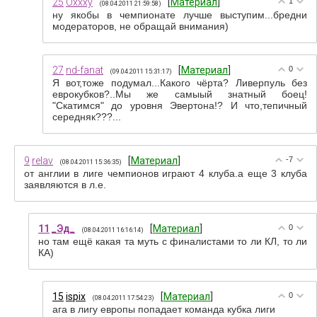
25
Oxxxy
[
Материал
]
1
(08.04.2011 21:59:58)
ну якобы в чемпионате лучше выступим...бредни
модераторов, не обращай внимания)
27
nd-fanat
[
Материал
]
0
(09.04.2011 15:31:17)
Я вот,тоже подумал...Какого чёрта? Ливерпуль без
еврокубков?..Мы же самыый знатный боец!
"Скатимся" до уровня Эвертона!? И что,тепичный
середняк???...
9
relav
[
Материал
]
-7
(08.04.2011 15:36:35)
от англии в лиге чемпионов играют 4 клуба.а еще 3 клуба
заявляются в л.е.
11
_Эд_
[
Материал
]
0
(08.04.2011 16:16:14)
но там ещё какая та муть с финалистами то ли КЛ, то ли
КА)
15
ispix
[
Материал
]
0
(08.04.2011 17:54:23)
ага в лигу европы попадает команда кубка лиги