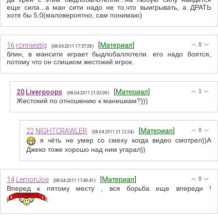
еще сила...а ман сити надо не то,что выигрывать, а ДРАТЬ
хотя бы 5:0(маловероятно, сам понимаю)
16
ronniestig
[
Материал
]
0
(08.04.2011 17:57:28)
блин, в мансити играет быдлобаллотели. его надо боятся,
потому что он слишком жестокий игрок.
20
Liverpoops
[
Материал
]
1
(08.04.2011 21:02:09)
Жестокий по отношению к манишкам?)))
22
NIGHTCRAWLER
[
Материал
]
0
(08.04.2011 21:12:24)
я чёть не умер со смеху когда видео смотрел))А
Джеко тоже хорошо над ним угарал))
14
LemonJoe
[
Материал
]
0
(08.04.2011 17:40:41)
Вперед к пятому месту , вся борьба еще впереди !