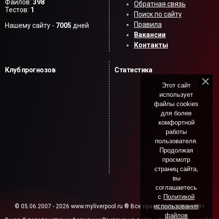
Файлов:
398
Обратная связь
Тестов:
1
Поиск по сайту
Правила
Нашему сайту -
7005
дней
Вакансии
Контакты
Клуб прогнозов
Статистика
Этот сайт
использует
файлы cookies
для более
комфортной
работы
пользователя.
Продолжая
просмотр
страниц сайта,
вы
соглашаетесь
с
Политикой
использования
© 05.06.2007 - 2026 www.myliverpool.ru ® Все права защищены. 18+
файлов