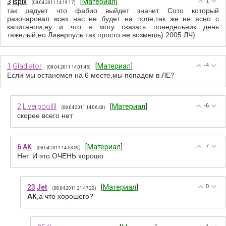
3
ispix
[
Материал
]
1
(08.04.2011 14:19:17)
так радует что фабио выйдет значит Сото который
разочаровал всех нас не будет на поле,так же не ясно с
капитаном,ну и что я могу сказать понедельник день
тяжелый,но Ливерпуль так просто не возмешь) 2005 ЛЧ)
1
Gladiator
[
Материал
]
-4
(08.04.2011 14:01:45)
Если мы останемся на 6 месте,мы попадем в ЛЕ?
2
Liverpoollll
[
Материал
]
-6
(08.04.2011 14:06:48)
скорее всего нет
6
AK
[
Материал
]
-7
(08.04.2011 14:53:59)
Нет. И это ОЧЕНЬ хорошо
23
Jet
[
Материал
]
0
(08.04.2011 21:47:22)
АК
,а что хорошего?