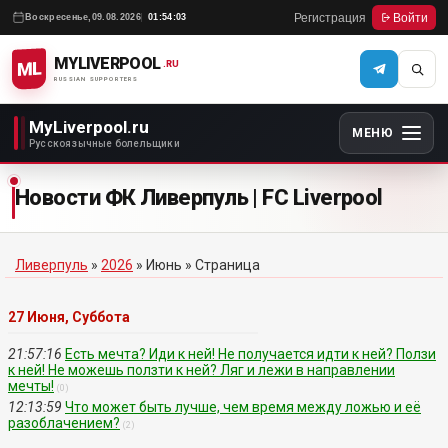
Регистрация
Войти
Воскресенье,
09.08.2026
01:54:03
MYLIVERPOOL
ML
.RU
RUSSIAN SUPPORTERS
MyLiverpool.ru
МЕНЮ
Русскоязычные болельщики
Новости ФК Ливерпуль | FC Liverpool
Ливерпуль
»
2026
»
Июнь
» Страница
27 Июня, Суббота
21:57:16
Есть мечта? Иди к ней! Не получается идти к ней? Ползи
к ней! Не можешь ползти к ней? Ляг и лежи в направлении
мечты!
(0)
12:13:59
Что может быть лучше, чем время между ложью и её
разоблачением?
(2)