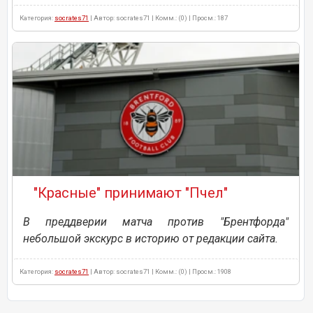
Категория:
socrates71
| Автор: socrates71 | Комм.: (0) | Просм.: 187
"Красные" принимают "Пчел"
В преддверии матча против "Брентфорда"
небольшой экскурс в историю от редакции сайта.
Категория:
socrates71
| Автор: socrates71 | Комм.: (0) | Просм.: 1908