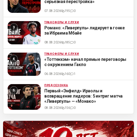
серьёзная перестройка»
07.08.2026
195
0
ТРАНСФЕРЫ И СЛУХИ
ML
Романо: «Ливерпуль» лидирует в гонке
за Ибраима Мбайе
08.08.2026
185
0
ТРАНСФЕРЫ И СЛУХИ
ML
«Тоттенхэм» начал прямые переговоры
с окружением Гакпо
06.08.2026
160
1
ПРЕДСЕЗОНКА
ML
Первый «Энфилд» Ираолы и
возвращение лидеров: 5 интриг матча
«Ливерпуль» — «Монако»
08.08.2026
156
0