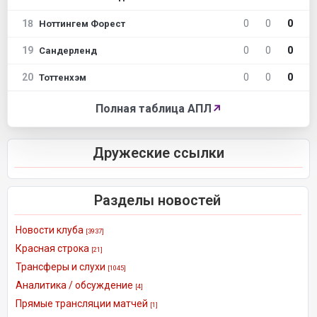
18
0
0
0
Ноттингем Форест
19
0
0
0
Сандерленд
20
0
0
0
Тоттенхэм
Полная таблица АПЛ
↗
Дружеские ссылки
Разделы новостей
Новости клуба
[3937]
Красная строка
[21]
Трансферы и слухи
[1045]
Аналитика / обсуждение
[4]
Прямые трансляции матчей
[1]