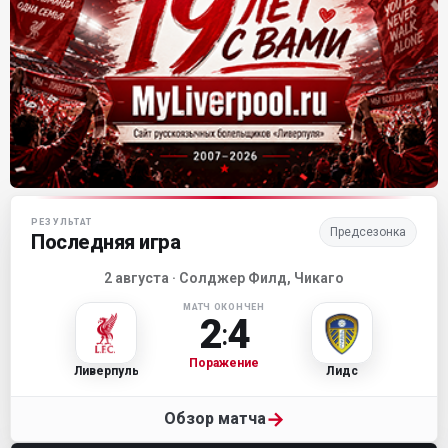
Матч-центр «Ливерпуля»
РЕЗУЛЬТАТ
Предсезонка
Последняя игра
2 августа · Солджер Филд, Чикаго
МАТЧ ОКОНЧЕН
2
4
:
Поражение
Ливерпуль
Лидс
→
Обзор матча