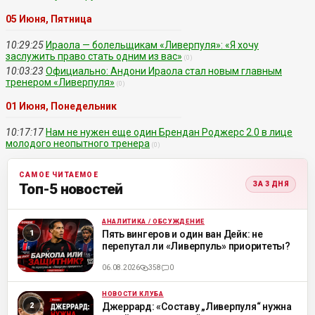
05 Июня, Пятница
10:29:25
Ираола — болельщикам «Ливерпуля»: «Я хочу
заслужить право стать одним из вас»
(0)
10:03:23
Официально: Андони Ираола стал новым главным
тренером «Ливерпуля»
(0)
01 Июня, Понедельник
10:17:17
Нам не нужен еще один Брендан Роджерс 2.0 в лице
молодого неопытного тренера
(0)
САМОЕ ЧИТАЕМОЕ
ЗА 3 ДНЯ
Топ-5 новостей
АНАЛИТИКА / ОБСУЖДЕНИЕ
ML
Пять вингеров и один ван Дейк: не
перепутал ли «Ливерпуль» приоритеты?
06.08.2026
358
0
НОВОСТИ КЛУБА
ML
Джеррард: «Составу „Ливерпуля“ нужна