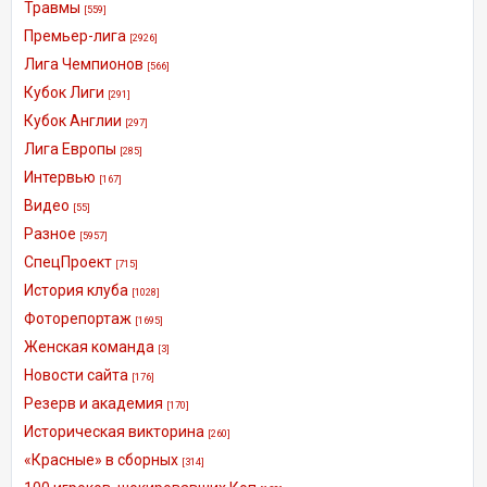
Травмы
[559]
Премьер-лига
[2926]
Лига Чемпионов
[566]
Кубок Лиги
[291]
Кубок Англии
[297]
Лига Европы
[285]
Интервью
[167]
Видео
[55]
Разное
[5957]
СпецПроект
[715]
История клуба
[1028]
Фоторепортаж
[1695]
Женская команда
[3]
Новости сайта
[176]
Резерв и академия
[170]
Историческая викторина
[260]
«Красные» в сборных
[314]