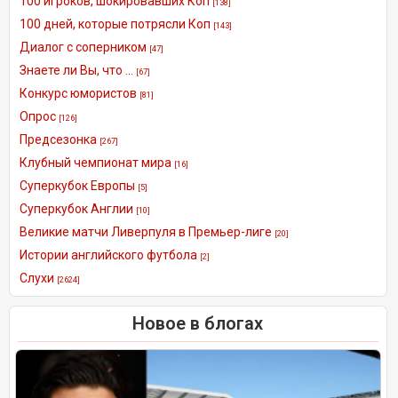
100 игроков, шокировавших Коп
[138]
100 дней, которые потрясли Коп
[143]
Диалог с соперником
[47]
Знаете ли Вы, что ...
[67]
Конкурс юмористов
[81]
Опрос
[126]
Предсезонка
[267]
Клубный чемпионат мира
[16]
Суперкубок Европы
[5]
Суперкубок Англии
[10]
Великие матчи Ливерпуля в Премьер-лиге
[20]
Истории английского футбола
[2]
Слухи
[2624]
Новое в блогах