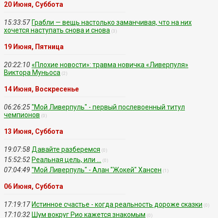
20 Июня, Суббота
15:33:57
Грабли — вещь настолько заманчивая, что на них
хочется наступать снова и снова
(3)
19 Июня, Пятница
20:22:10
«Плохие новости»: травма новичка «Ливерпуля»
Виктора Муньоса
(2)
14 Июня, Воскресенье
06:26:25
"Мой Ливерпуль" - первый послевоенный титул
чемпионов
(0)
13 Июня, Суббота
19:07:58
Давайте разберемся
(0)
15:52:52
Реальная цель, или ...
(0)
07:04:49
"Мой Ливерпуль" - Алан "Жокей" Хансен
(1)
06 Июня, Суббота
17:19:17
Истинное счастье - когда реальность дороже сказки
(0)
17:10:32
Шум вокруг Рио кажется знакомым
(0)