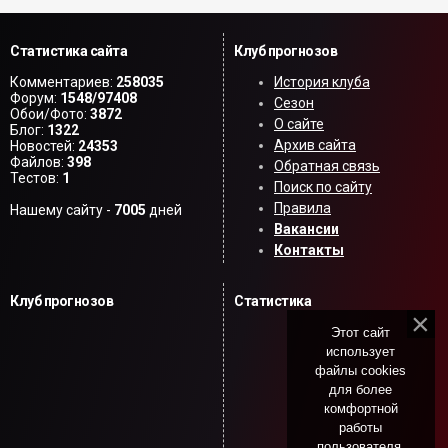
Статистика сайта
Клуб прогнозов
Комментариев:
258035
История клуба
Форум:
1548/97408
Сезон
Обои/Фото:
3872
О сайте
Блог:
1322
Архив сайта
Новостей:
24353
Файлов:
398
Обратная связь
Тестов:
1
Поиск по сайту
Правила
Нашему сайту -
7005
дней
Вакансии
Контакты
Клуб прогнозов
Статистика
Этот сайт
использует
файлы cookies
для более
комфортной
работы
пользователя.