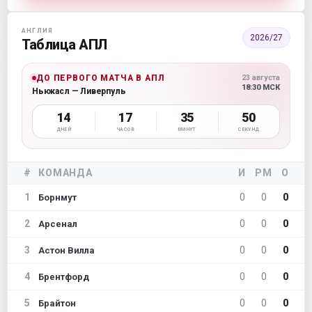
АНГЛИЯ
2026/27
Таблица АПЛ
ДО ПЕРВОГО МАТЧА В АПЛ
23 августа
18:30 МСК
Ньюкасл — Ливерпуль
14
17
35
49
ДНЕЙ
ЧАСОВ
МИНУТ
СЕКУНД
#
КОМАНДА
И
РМ
О
1
0
0
0
Борнмут
2
0
0
0
Арсенал
3
0
0
0
Астон Вилла
4
0
0
0
Брентфорд
5
0
0
0
Брайтон