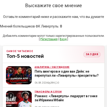
Выскажите свое мнение
Оставьте комментарий ниже и расскажите нам, что вы думаете
Мнений болельщиков ФК Ливерпуль
:
0
Добавлять комментарии могут только зарегистрированные пользователи.
[
Регистрация
|
Вход
]
САМОЕ ЧИТАЕМОЕ
ЗА 3 ДНЯ
Топ-5 новостей
АНАЛИТИКА / ОБСУЖДЕНИЕ
ML
Пять вингеров и один ван Дейк: не
перепутал ли «Ливерпуль» приоритеты?
06.08.2026
384
0
ТРАНСФЕРЫ И СЛУХИ
ML
Романо: «Ливерпуль» лидирует в гонке
за Ибраима Мбайе