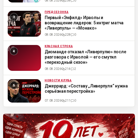
08.08.2026
238
0
ПРЕДСЕЗОНКА
ML
Первый «Энфилд» Ираолы и
возвращение лидеров: 5 интриг матча
«Ливерпуль» — «Монако»
08.08.2026
228
0
КРАСНАЯ СТРОКА
ML
Диоманде отказал «Ливерпулю» после
разговора с Ираолой — его смутил
«переходный сезон»
08.08.2026
214
2
НОВОСТИ КЛУБА
ML
Джеррард: «Составу „Ливерпуля“ нужна
серьёзная перестройка»
07.08.2026
211
0