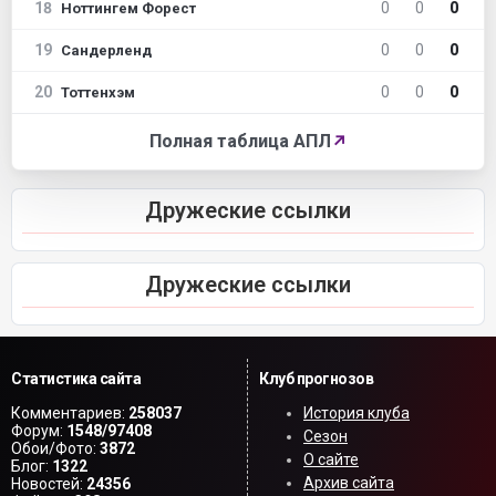
18
0
0
0
Ноттингем Форест
19
0
0
0
Сандерленд
20
0
0
0
Тоттенхэм
Полная таблица АПЛ
↗
Дружеские ссылки
Дружеские ссылки
Статистика сайта
Клуб прогнозов
Комментариев:
258037
История клуба
Форум:
1548/97408
Сезон
Обои/Фото:
3872
О сайте
Блог:
1322
Архив сайта
Новостей:
24356