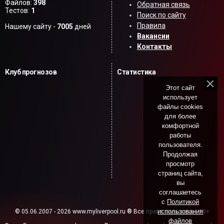
Файлов:
398
Обратная связь
Тестов:
1
Поиск по сайту
Правила
Нашему сайту -
7005
дней
Вакансии
Контакты
Клуб прогнозов
Статистика
Этот сайт
использует
файлы cookies
для более
комфортной
работы
пользователя.
Продолжая
просмотр
страниц сайта,
вы
соглашаетесь
с
Политикой
использования
© 05.06.2007 - 2026 www.myliverpool.ru ® Все права защищены. 18+
файлов