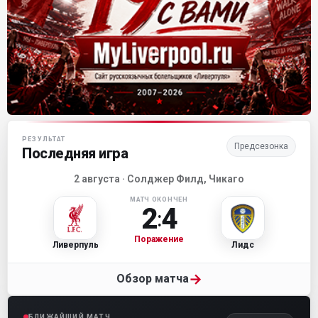
Матч-центр «Ливерпуля»
РЕЗУЛЬТАТ
Предсезонка
Последняя игра
2 августа · Солджер Филд, Чикаго
МАТЧ ОКОНЧЕН
2
4
:
Поражение
Ливерпуль
Лидс
→
Обзор матча
БЛИЖАЙШИЙ МАТЧ