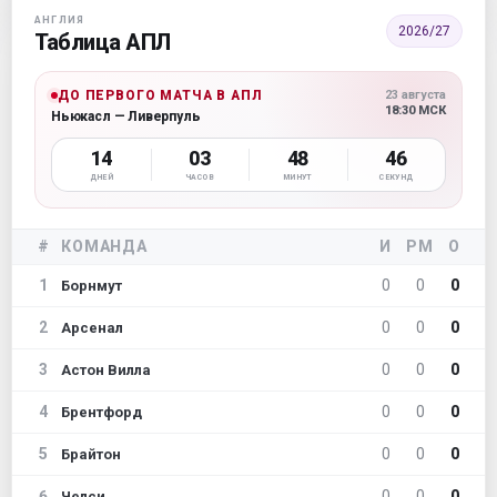
АНГЛИЯ
2026/27
Таблица АПЛ
ДО ПЕРВОГО МАТЧА В АПЛ
23 августа
18:30 МСК
Ньюкасл — Ливерпуль
14
03
48
45
ДНЕЙ
ЧАСОВ
МИНУТ
СЕКУНД
#
КОМАНДА
И
РМ
О
1
0
0
0
Борнмут
2
0
0
0
Арсенал
3
0
0
0
Астон Вилла
4
0
0
0
Брентфорд
5
0
0
0
Брайтон
6
0
0
0
Челси