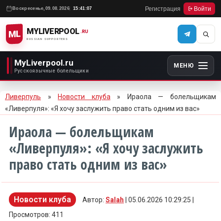
Регистрация
Войти
Воскресенье,
09.08.2026
15:41:07
MYLIVERPOOL
ML
.RU
RUSSIAN SUPPORTERS
MyLiverpool.ru
МЕНЮ
Русскоязычные болельщики
Ливерпуль
»
Новости клуба
» Ираола — болельщикам
«Ливерпуля»: «Я хочу заслужить право стать одним из вас»
Ираола — болельщикам
«Ливерпуля»: «Я хочу заслужить
право стать одним из вас»
Новости клуба
Автор:
Salah
| 05.06.2026 10:29:25 |
Просмотров: 411