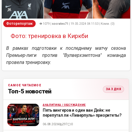
Фоторепортаж
👁 1079 |
socrates71
| 19.05.2024 04:11:53 | Комм. (0)
Фото: тренировка в Киркби
В рамках подготовки к последнему матчу сезона
Премьер-лиги против "Вулверхэмптона" команда
провела тренировку.
САМОЕ ЧИТАЕМОЕ
ЗА 3 ДНЯ
Топ-5 новостей
АНАЛИТИКА / ОБСУЖДЕНИЕ
ML
Пять вингеров и один ван Дейк: не
перепутал ли «Ливерпуль» приоритеты?
06.08.2026
297
0