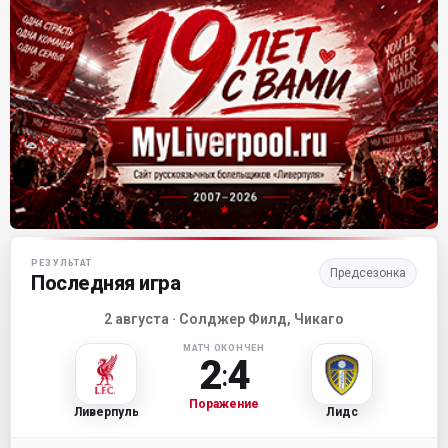
Матч-центр «Ливерпуля»
РЕЗУЛЬТАТ
Предсезонка
Последняя игра
2 августа · Солджер Филд, Чикаго
МАТЧ ОКОНЧЕН
2
4
:
Поражение
Ливерпуль
Лидс