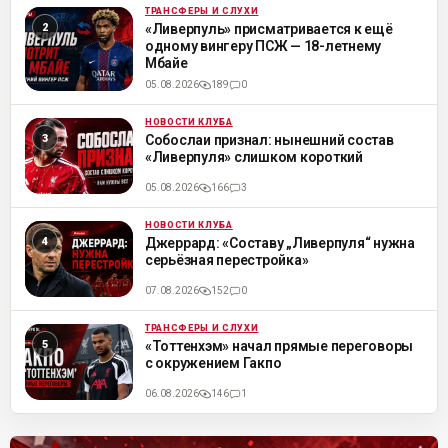
ТРАНСФЕРЫ И СЛУХИ
ML
«Ливерпуль» присматривается к ещё
одному вингеру ПСЖ — 18-летнему
Мбайе
05.08.2026
189
0
НОВОСТИ КЛУБА
ML
Собослаи признал: нынешний состав
«Ливерпуля» слишком короткий
05.08.2026
166
3
НОВОСТИ КЛУБА
ML
Джеррард: «Составу „Ливерпуля“ нужна
серьёзная перестройка»
07.08.2026
152
0
ТРАНСФЕРЫ И СЛУХИ
ML
«Тоттенхэм» начал прямые переговоры
с окружением Гакпо
06.08.2026
146
1