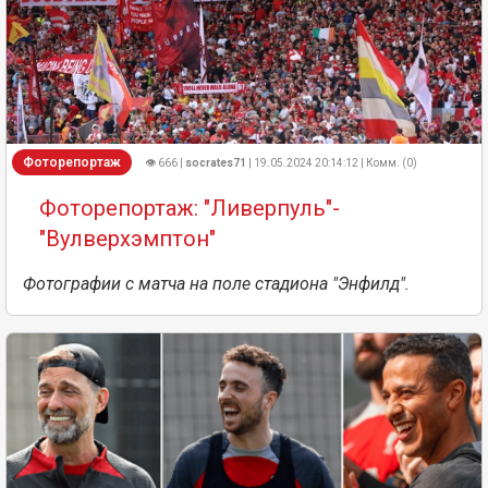
Фоторепортаж
👁 666 |
socrates71
| 19.05.2024 20:14:12 | Комм. (0)
Фоторепортаж: "Ливерпуль"-
"Вулверхэмптон"
Фотографии с матча на поле стадиона "Энфилд".