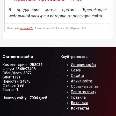
В преддверии матча против "Брентфорда"
небольшой экскурс в историю от редакции сайта.
Категория:
socrates71
| Автор: socrates71 | Комм.: (0) | Просм.: 1905
Статистика сайта
Клуб прогнозов
Комментариев:
258032
История клуба
Форум:
1548/97408
Сезон
Обои/Фото:
3872
О сайте
Блог:
1321
Архив сайта
Новостей:
24345
Файлов:
398
Обратная связь
Тестов:
1
Поиск по сайту
Правила
Нашему сайту -
7004
дней
Вакансии
Контакты