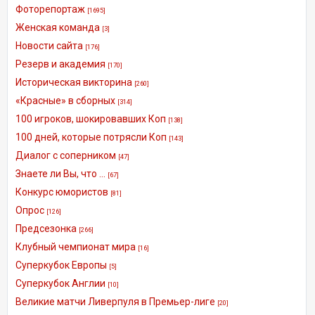
Фоторепортаж
[1695]
Женская команда
[3]
Новости сайта
[176]
Резерв и академия
[170]
Историческая викторина
[260]
«Красные» в сборных
[314]
100 игроков, шокировавших Коп
[138]
100 дней, которые потрясли Коп
[143]
Диалог с соперником
[47]
Знаете ли Вы, что ...
[67]
Конкурс юмористов
[81]
Опрос
[126]
Предсезонка
[266]
Клубный чемпионат мира
[16]
Суперкубок Европы
[5]
Суперкубок Англии
[10]
Великие матчи Ливерпуля в Премьер-лиге
[20]