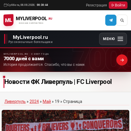
Регистрация
Войти
Суббота,
08.08.2026
00:30:44
MYLIVERPOOL
ML
.RU
RUSSIAN SUPPORTERS
MyLiverpool.ru
МЕНЮ
700
Русскоязычные болельщики
MYLIVERPOOL.RU · С 2007 ГОДА
7000 дней с вами
История продолжается. Спасибо, что вы с нами.
Новости ФК Ливерпуль | FC Liverpool
Ливерпуль
»
2024
»
Май
»
19
» Страница