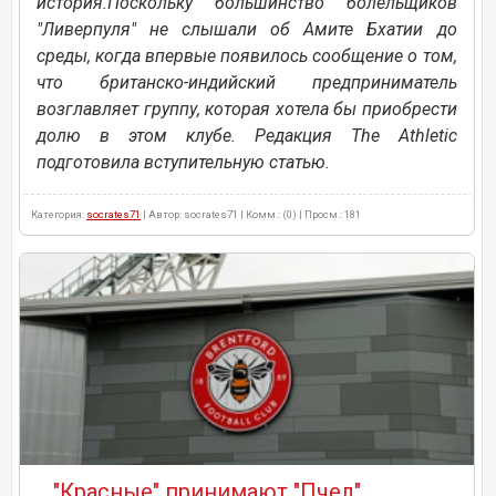
история.Поскольку большинство болельщиков
"Ливерпуля" не слышали об Амите Бхатии до
среды, когда впервые появилось сообщение о том,
что британско-индийский предприниматель
возглавляет группу, которая хотела бы приобрести
долю в этом клубе. Редакция The Athletic
подготовила вступительную статью.
Категория:
socrates71
| Автор: socrates71 | Комм.: (0) | Просм.: 181
"Красные" принимают "Пчел"