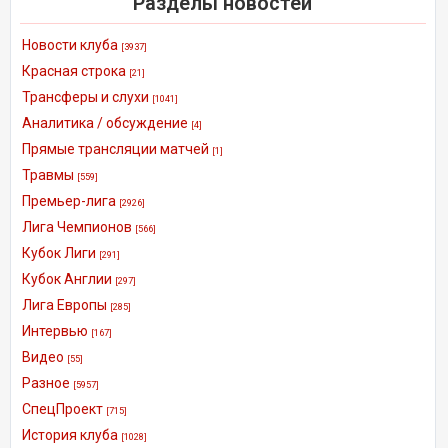
Разделы новостей
Новости клуба
[3937]
Красная строка
[21]
Трансферы и слухи
[1041]
Аналитика / обсуждение
[4]
Прямые трансляции матчей
[1]
Травмы
[559]
Премьер-лига
[2926]
Лига Чемпионов
[566]
Кубок Лиги
[291]
Кубок Англии
[297]
Лига Европы
[285]
Интервью
[167]
Видео
[55]
Разное
[5957]
СпецПроект
[715]
История клуба
[1028]