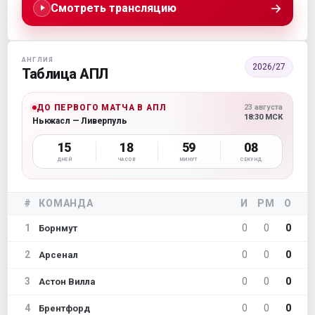
→
Смотреть трансляцию
АНГЛИЯ
2026/27
Таблица АПЛ
ДО ПЕРВОГО МАТЧА В АПЛ
23 августа
18:30 МСК
Ньюкасл — Ливерпуль
15
18
59
07
ДНЕЙ
ЧАСОВ
МИНУТ
СЕКУНД
#
КОМАНДА
И
РМ
О
1
0
0
0
Борнмут
2
0
0
0
Арсенал
3
0
0
0
Астон Вилла
4
0
0
0
Брентфорд