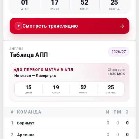
01
17
52
24
ДНЕЙ
ЧАСОВ
МИНУТ
СЕКУНД
→
Смотреть трансляцию
АНГЛИЯ
2026/27
Таблица АПЛ
ДО ПЕРВОГО МАТЧА В АПЛ
23 августа
18:30 МСК
Ньюкасл — Ливерпуль
15
19
52
24
ДНЕЙ
ЧАСОВ
МИНУТ
СЕКУНД
#
КОМАНДА
И
РМ
О
1
0
0
0
Борнмут
2
0
0
0
Арсенал