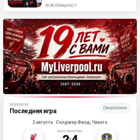
06.08.2026
146
1
Матч-центр «Ливерпуля»
РЕЗУЛЬТАТ
Предсезонка
Последняя игра
2 августа · Солджер Филд, Чикаго
МАТЧ ОКОНЧЕН
2
4
: