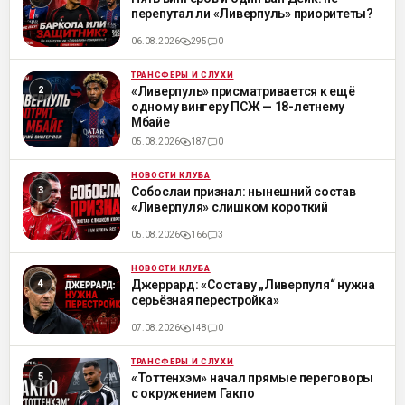
перепутал ли «Ливерпуль» приоритеты?
06.08.2026
295
0
ТРАНСФЕРЫ И СЛУХИ
ML
«Ливерпуль» присматривается к ещё
одному вингеру ПСЖ — 18-летнему
Мбайе
05.08.2026
187
0
НОВОСТИ КЛУБА
ML
Собослаи признал: нынешний состав
«Ливерпуля» слишком короткий
05.08.2026
166
3
НОВОСТИ КЛУБА
ML
Джеррард: «Составу „Ливерпуля“ нужна
серьёзная перестройка»
07.08.2026
148
0
ТРАНСФЕРЫ И СЛУХИ
ML
«Тоттенхэм» начал прямые переговоры
с окружением Гакпо