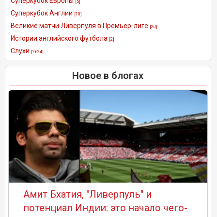
Суперкубок Европы
[5]
Суперкубок Англии
[10]
Великие матчи Ливерпуля в Премьер-лиге
[20]
Истории английского футбола
[2]
Слухи
[2624]
Новое в блогах
Амит Бхатия, "Ливерпуль" и
потенциал Индии: это начало чего-