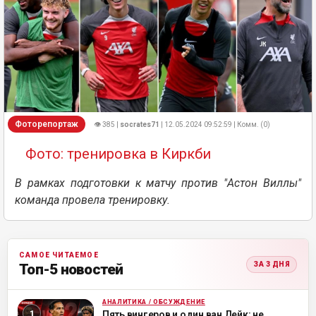
Фоторепортаж
👁 385 |
socrates71
| 12.05.2024 09:52:59 | Комм. (0)
Фото: тренировка в Киркби
В рамках подготовки к матчу против "Астон Виллы"
команда провела тренировку.
САМОЕ ЧИТАЕМОЕ
ЗА 3 ДНЯ
Топ-5 новостей
АНАЛИТИКА / ОБСУЖДЕНИЕ
ML
Пять вингеров и один ван Дейк: не