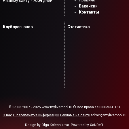
Правила
Нашему сайту -
7004
дней
Вакансии
Контакты
Клуб прогнозов
Статистика
© 05.06.2007 - 2025 www.myliverpool.ru ® Все права защищены. 18+
О нас
О перепечатке информации
Реклама на сайте
admin@myliverpool.ru
Design by Olga Kolesnikova. Powered by XaNDeR.