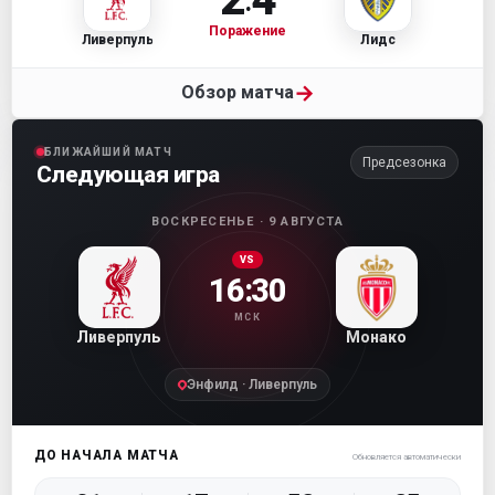
Поражение
Ливерпуль
Лидс
→
Обзор матча
БЛИЖАЙШИЙ МАТЧ
Предсезонка
Следующая игра
ВОСКРЕСЕНЬЕ · 9 АВГУСТА
VS
16:30
МСК
Ливерпуль
Монако
Энфилд · Ливерпуль
ДО НАЧАЛА МАТЧА
Обновляется автоматически