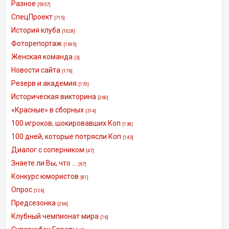
Разное
[5957]
СпецПроект
[715]
История клуба
[1028]
Фоторепортаж
[1695]
Женская команда
[3]
Новости сайта
[176]
Резерв и академия
[170]
Историческая викторина
[260]
«Красные» в сборных
[314]
100 игроков, шокировавших Коп
[138]
100 дней, которые потрясли Коп
[143]
Диалог с соперником
[47]
Знаете ли Вы, что ...
[67]
Конкурс юмористов
[81]
Опрос
[126]
Предсезонка
[266]
Клубный чемпионат мира
[16]