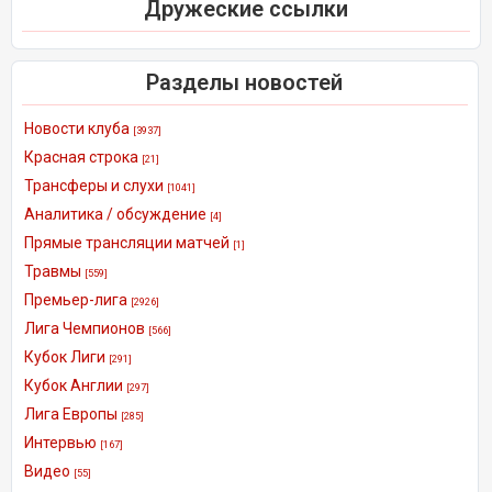
Дружеские ссылки
Разделы новостей
Новости клуба
[3937]
Красная строка
[21]
Трансферы и слухи
[1041]
Аналитика / обсуждение
[4]
Прямые трансляции матчей
[1]
Травмы
[559]
Премьер-лига
[2926]
Лига Чемпионов
[566]
Кубок Лиги
[291]
Кубок Англии
[297]
Лига Европы
[285]
Интервью
[167]
Видео
[55]