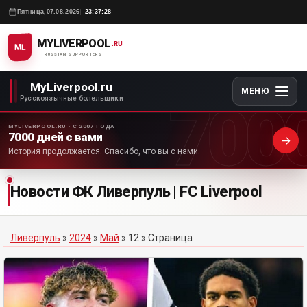
Пятница,
07.08.2026
23:37:28
MYLIVERPOOL
.RU
ML
RUSSIAN SUPPORTERS
MyLiverpool.ru
МЕНЮ
700
Русскоязычные болельщики
MYLIVERPOOL.RU · С 2007 ГОДА
7000 дней с вами
История продолжается. Спасибо, что вы с нами.
Новости ФК Ливерпуль | FC Liverpool
Ливерпуль
»
2024
»
Май
»
12
» Страница