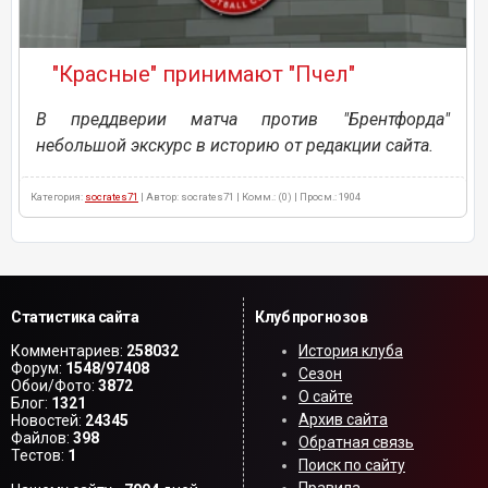
"Красные" принимают "Пчел"
В преддверии матча против "Брентфорда"
небольшой экскурс в историю от редакции сайта.
Категория:
socrates71
| Автор: socrates71 | Комм.: (0) | Просм.: 1904
Статистика сайта
Клуб прогнозов
Комментариев:
258032
История клуба
Форум:
1548/97408
Сезон
Обои/Фото:
3872
О сайте
Блог:
1321
Архив сайта
Новостей:
24345
Файлов:
398
Обратная связь
Тестов:
1
Поиск по сайту