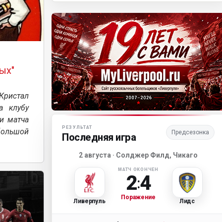
)
ых"
"Кристал
а клубу
Матч-центр «Ливерпуля»
и матча
РЕЗУЛЬТАТ
большой
Предсезонка
Последняя игра
2 августа · Солджер Филд, Чикаго
МАТЧ ОКОНЧЕН
2
4
:
Поражение
Ливерпуль
Лидс