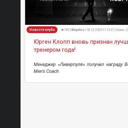
Новости клуба
👁 783 |
Wilgeforz
| 18.12.2020 11:15:37 | Комм. (
Юрген Клопп вновь признан луч
тренером года!
Менеджер «Ливерпуля» получил награду Be
Men's Coach.