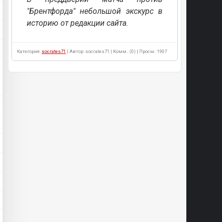
"Брентфорда" небольшой экскурс в
историю от редакции сайта.
Категория:
socrates71
| Автор: socrates71 | Комм.: (0) | Просм.: 1907