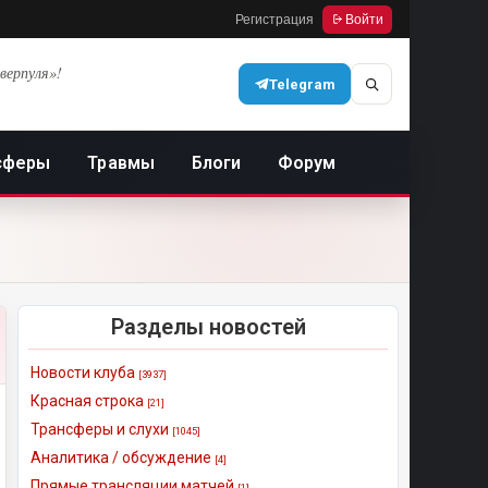
Регистрация
Войти
верпуля»!
Telegram
сферы
Травмы
Блоги
Форум
Разделы новостей
Новости клуба
[3937]
Красная строка
[21]
Трансферы и слухи
[1045]
Аналитика / обсуждение
[4]
Прямые трансляции матчей
[1]