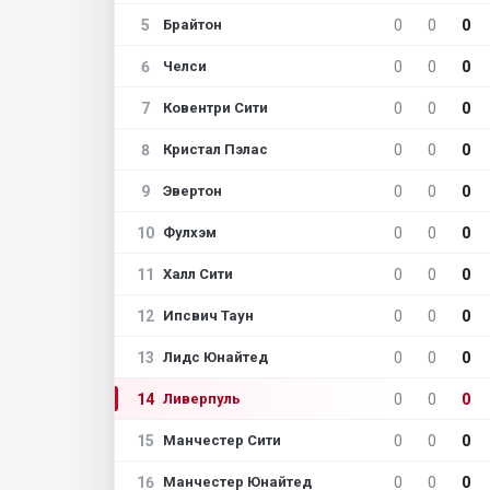
5
0
0
0
Брайтон
6
0
0
0
Челси
7
0
0
0
Ковентри Сити
8
0
0
0
Кристал Пэлас
9
0
0
0
Эвертон
10
0
0
0
Фулхэм
11
0
0
0
Халл Сити
12
0
0
0
Ипсвич Таун
13
0
0
0
Лидс Юнайтед
14
0
0
0
Ливерпуль
15
0
0
0
Манчестер Сити
16
0
0
0
Манчестер Юнайтед