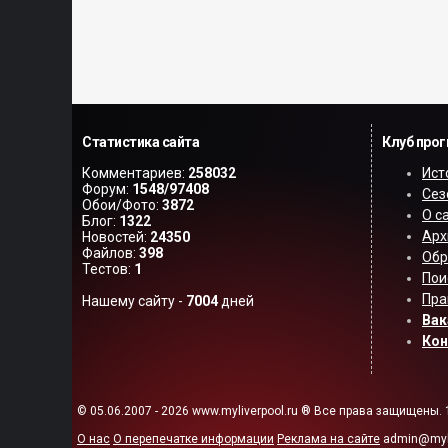
Статистика сайта
Клуб про
Комментариев:
258032
Ист
Форум:
1548/97408
Сез
Обои/Фото:
3872
О с
Блог:
1322
Арх
Новостей:
24350
Файлов:
398
Обр
Тестов:
1
Пои
Пра
Нашему сайту -
7004
дней
Вак
Ко
© 05.06.2007 - 2026 www.myliverpool.ru ® Все права защищены. 
О нас
О перепечатке информации
Реклама на сайте
admin@myli