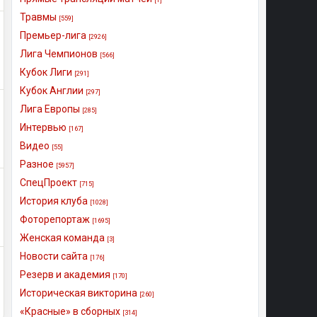
Травмы
[559]
Премьер-лига
[2926]
Лига Чемпионов
[566]
Кубок Лиги
[291]
Кубок Англии
[297]
Лига Европы
[285]
Интервью
[167]
Видео
[55]
Разное
[5957]
СпецПроект
[715]
История клуба
[1028]
Фоторепортаж
[1695]
Женская команда
[3]
Новости сайта
[176]
Резерв и академия
[170]
Историческая викторина
[260]
«Красные» в сборных
[314]