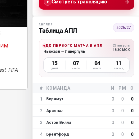
→
Смотреть трансляцию
АНГЛИЯ
2026/27
Таблица АПЛ
0)
шим
ДО ПЕРВОГО МАТЧА В АПЛ
23 августа
18:30 МСК
Ньюкасл — Ливерпуль
15
07
04
10
st FIFA
ДНЕЙ
ЧАСОВ
МИНУТ
СЕКУНД
#
КОМАНДА
И
РМ
О
1
0
0
0
Борнмут
2
0
0
0
Арсенал
3
0
0
0
Астон Вилла
4
0
0
0
Брентфорд