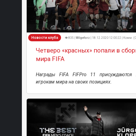
Новости клуба
👁 835 |
Wilgeforz
| 18.12.2020 12:00:22 | Комм. (
Четверо «красных» попали в сбо
мира FIFA
Награды FIFA FIFPro 11 присуждаются
игрокам мира на своих позициях.