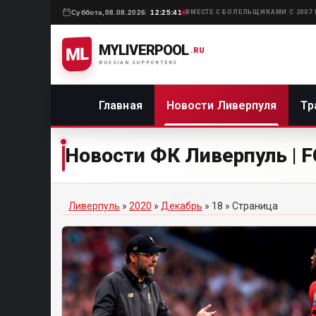
Суббота,
08.08.2026
12:25:41
ВМЕСТЕ С БОЛЕЛЬЩИКАМИ С 2007
MYLIVERPOOL
ML
.RU
RUSSIAN SUPPORTERS
Главная
Новости Ливерпуля
Тр
Новости ФК Ливерпуль | FC
Ливерпуль
»
2020
»
Декабрь
»
18
» Страница