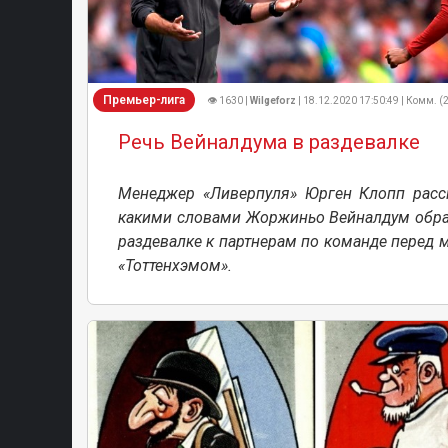
Премьер-лига
👁 1630 |
Wilgeforz
| 18.12.2020 17:50:49 | Комм. (
Речь Вейналдума в раздевалке
Менеджер «Ливерпуля» Юрген Клопп расск
какими словами Жоржиньо Вейналдум обра
раздевалке к партнерам по команде перед 
«Тоттенхэмом».