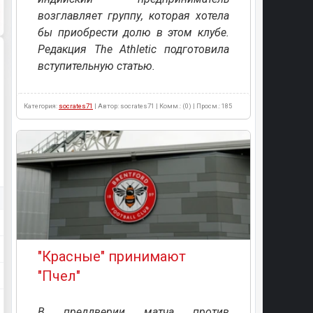
возглавляет группу, которая хотела
бы приобрести долю в этом клубе.
Редакция The Athletic подготовила
вступительную статью.
Категория:
socrates71
| Автор: socrates71 | Комм.: (0) | Просм.: 185
"Красные" принимают
"Пчел"
В преддверии матча против