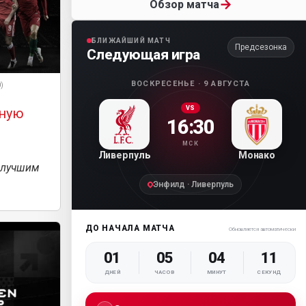
→
Обзор матча
БЛИЖАЙШИЙ МАТЧ
Предсезонка
Следующая игра
ВОСКРЕСЕНЬЕ · 9 АВГУСТА
0)
VS
рную
16:30
МСК
Ливерпуль
Монако
 лучшим
Энфилд · Ливерпуль
ДО НАЧАЛА МАТЧА
Обновляется автоматически
01
05
04
10
ДНЕЙ
ЧАСОВ
МИНУТ
СЕКУНД