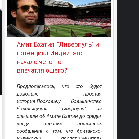
Амит Бхатия, "Ливерпуль" и
потенциал Индии: это
начало чего-то
впечатляющего?
Предполагалось, что это будет
довольно простая
история.Поскольку большинство
болельщиков "Ливерпуля" не
слышали об Амите Бхатии до среды,
когда впервые появилось
сообщение о том, что британско-
индийский предприниматель