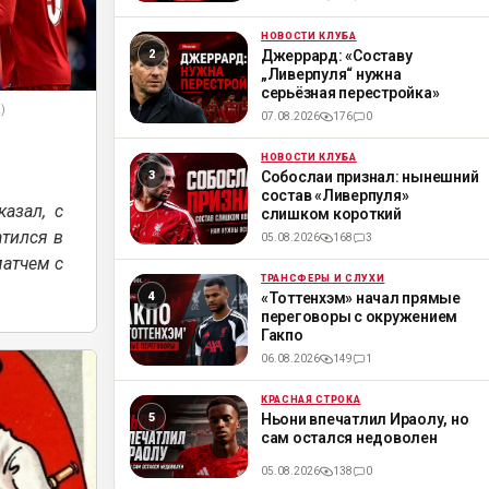
НОВОСТИ КЛУБА
ML
Джеррард: «Составу
„Ливерпуля“ нужна
серьёзная перестройка»
2)
07.08.2026
176
0
НОВОСТИ КЛУБА
ML
Собослаи признал: нынешний
состав «Ливерпуля»
азал, с
слишком короткий
тился в
05.08.2026
168
3
матчем с
ТРАНСФЕРЫ И СЛУХИ
ML
«Тоттенхэм» начал прямые
переговоры с окружением
Гакпо
06.08.2026
149
1
КРАСНАЯ СТРОКА
ML
Ньони впечатлил Ираолу, но
сам остался недоволен
05.08.2026
138
0