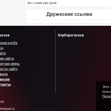
Вы с нами уже дней.
Дружеские ссылки
гнозов
Клуб прогнозов
ория клуба
он
айте
ив сайта
атная связь
ск по сайту
вила
ансии
нтакты
Этот 
польз
Полит
18+
verpool.ru