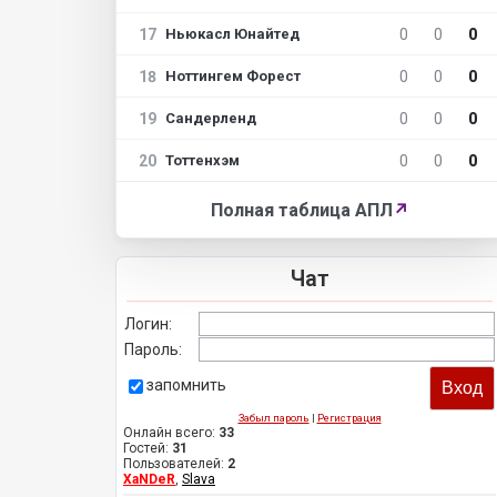
17
0
0
0
Ньюкасл Юнайтед
18
0
0
0
Ноттингем Форест
19
0
0
0
Сандерленд
20
0
0
0
Тоттенхэм
Полная таблица АПЛ
↗
Чат
Логин:
Пароль:
запомнить
Забыл пароль
|
Регистрация
Онлайн всего:
33
Гостей:
31
Пользователей:
2
XaNDeR
,
Slava