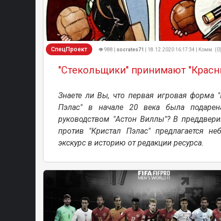
СпецПроект
👁 988 |
socrates71
| 18.12.2020 16:17:34 | Комм. (0
"Стекольщики" принимают "Красн
Знаете ли Вы, что первая игровая форма 
Пэлас" в начале 20 века была подарен
руководством "Астон Виллы"? В преддвери
против "Кристал Пэлас" предлагается не
экскурс в историю от редакции ресурса.