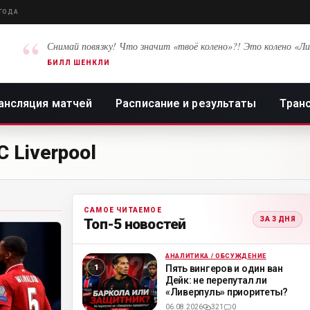
 ГОДА
“
Снимай повязку! Что значит «твоё колено»?! Это колено «Ли
БИЛЛ ШЕНКЛИ
ансляция матчей
Расписание и результаты
Тран
 Liverpool
САМОЕ ЧИТАЕМОЕ
ЗА 3 ДНЯ
Топ-5 новостей
АНАЛИТИКА / ОБСУЖДЕНИЕ
ML
Пять вингеров и один ван
Дейк: не перепутал ли
«Ливерпуль» приоритеты?
06.08.2026
321
0