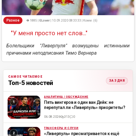
Разное
👁 1885 |
GLover
| 10.09.2020 08:33:33 | Комм. (6)
"У меня просто нет слов..."
Болельщики "Ливерпуля" возмущены истинными
причинами неподписания Тимо Вернера
САМОЕ ЧИТАЕМОЕ
ЗА 3 ДНЯ
Топ-5 новостей
АНАЛИТИКА / ОБСУЖДЕНИЕ
ML
Пять вингеров и один ван Дейк: не
перепутал ли «Ливерпуль» приоритеты?
06.08.2026
313
0
ТРАНСФЕРЫ И СЛУХИ
ML
«Ливерпуль» присматривается к ещё