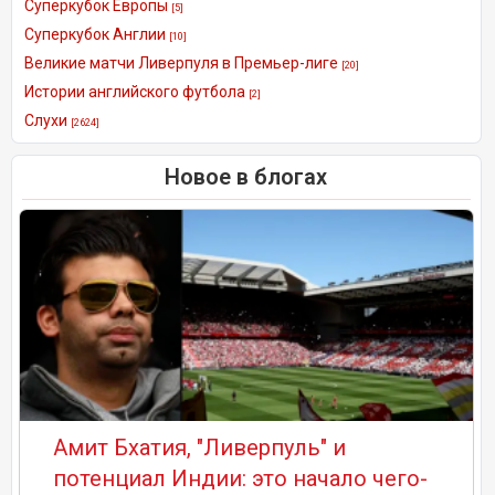
Суперкубок Европы
[5]
Суперкубок Англии
[10]
Великие матчи Ливерпуля в Премьер-лиге
[20]
Истории английского футбола
[2]
Слухи
[2624]
Новое в блогах
Амит Бхатия, "Ливерпуль" и
потенциал Индии: это начало чего-