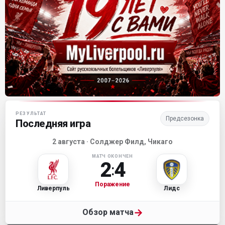
Матч-центр «Ливерпуля»
РЕЗУЛЬТАТ
Предсезонка
Последняя игра
2 августа · Солджер Филд, Чикаго
МАТЧ ОКОНЧЕН
2
4
:
Поражение
Ливерпуль
Лидс
→
Обзор матча