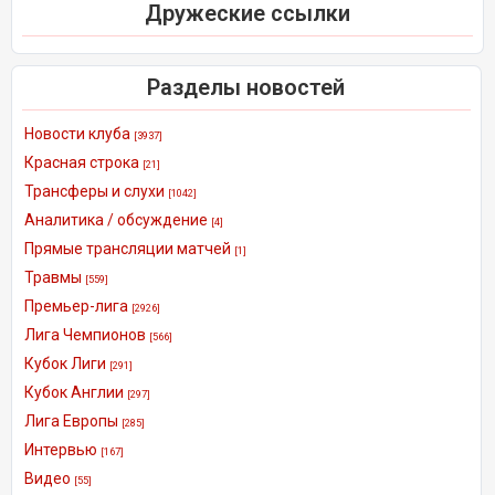
Дружеские ссылки
Разделы новостей
Новости клуба
[3937]
Красная строка
[21]
Трансферы и слухи
[1042]
Аналитика / обсуждение
[4]
Прямые трансляции матчей
[1]
Травмы
[559]
Премьер-лига
[2926]
Лига Чемпионов
[566]
Кубок Лиги
[291]
Кубок Англии
[297]
Лига Европы
[285]
Интервью
[167]
Видео
[55]