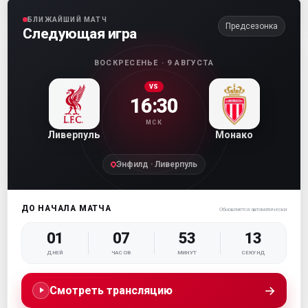
БЛИЖАЙШИЙ МАТЧ
Предсезонка
Следующая игра
ВОСКРЕСЕНЬЕ · 9 АВГУСТА
VS
16:30
МСК
Ливерпуль
Монако
Энфилд · Ливерпуль
ДО НАЧАЛА МАТЧА
Обновляется автоматически
01
07
53
12
ДНЕЙ
ЧАСОВ
МИНУТ
СЕКУНД
→
Смотреть трансляцию