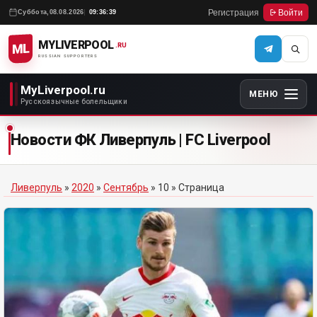
Регистрация
Войти
Суббота,
08.08.2026
09:36:39
MYLIVERPOOL
ML
.RU
RUSSIAN SUPPORTERS
MyLiverpool.ru
МЕНЮ
Русскоязычные болельщики
Новости ФК Ливерпуль | FC Liverpool
Ливерпуль
»
2020
»
Сентябрь
»
10
» Страница