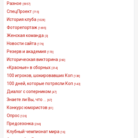
Разное
[5957]
СпецПроект
[715]
История клуба
[1028]
Фоторепортаж
[1695]
Женская команда
[3]
Новости сайта
[176]
Резерв и академия
[170]
Историческая викторина
[260]
«Красные» в сборных
[314]
100 игроков, шокировавших Коп
[138]
100 дней, которые потрясли Коп
[143]
Диалог с соперником
[47]
Знаете ли Вы, что ...
[67]
Конкурс юмористов
[81]
Опрос
[126]
Предсезонка
[266]
Клубный чемпионат мира
[16]