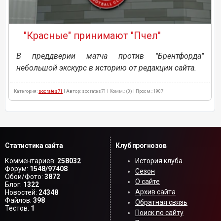
"Красные" принимают "Пчел"
В преддверии матча против "Брентфорда"
небольшой экскурс в историю от редакции сайта.
Категория:
socrates71
| Автор: socrates71 | Комм.: (0) | Просм.: 1907
Статистика сайта
Клуб прогнозов
Комментариев:
258032
История клуба
Форум:
1548/97408
Сезон
Обои/Фото:
3872
О сайте
Блог:
1322
Архив сайта
Новостей:
24348
Файлов:
398
Обратная связь
Тестов:
1
Поиск по сайту