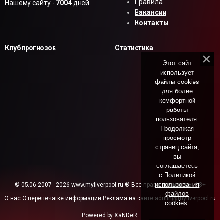
Правила
Нашему сайту -
7004
дней
Вакансии
Контакты
Клуб прогнозов
Статистика
Этот сайт
использует
файлы cookies
для более
комфортной
работы
пользователя.
Продолжая
просмотр
страниц сайта,
вы
соглашаетесь
с
Политикой
использования
© 05.06.2007 - 2026 www.myliverpool.ru ® Все права защищены. 18+
файлов
О нас
О перепечатке информации
Реклама на сайте
admin@myliverpool.ru
cookies
.
Powered by XaNDeR.