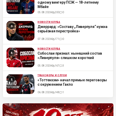
одному вингеру ПСЖ — 18-летнему
Мбайе
05.08.2026
200
0
НОВОСТИ КЛУБА
ML
Джеррард: «Составу „Ливерпуля“ нужна
серьёзная перестройка»
07.08.2026
171
0
НОВОСТИ КЛУБА
ML
Собослаи признал: нынешний состав
«Ливерпуля» слишком короткий
05.08.2026
167
3
ТРАНСФЕРЫ И СЛУХИ
ML
«Тоттенхэм» начал прямые переговоры
с окружением Гакпо
06.08.2026
148
1